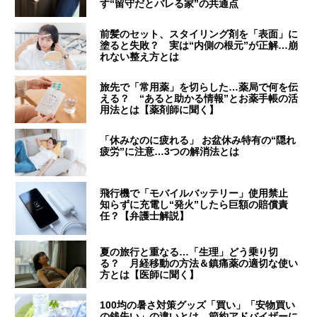
す“留守だとバレる家”の共通点
前髪のセット、スタイリング剤を「表面」に
塗ると失敗？ 実は“内側の根元”が正解…崩
れない整え方とは
旅先で「常用薬」を切らした…薬局で何を伝
える？ “あると助かる情報”とお薬手帳の活
用法とは【薬剤師に聞く】
「休みなのに疲れる」 お盆休み特有の“隠れ
疲労”に注意…3つの解消法とは
飛行機で「モバイルバッテリー」使用禁止
知らずに充電し“発火”したら巨額の賠償責
任？【弁護士解説】
夏の旅行と重なる…「生理」どう乗り切
る？ 月経移動の方法＆鎮痛薬の適切な使い
方とは【医師に聞く】
100均の暑さ対策グッズ「買い」「安物買い
の銭失い」の違いとは 節約アドバイザーに