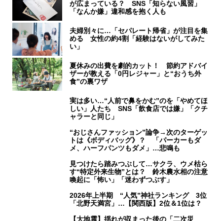
が広まっている？ SNS「知らない風習」
「なんか嫌」違和感を抱く人も
夫婦別々に…「セパレート帰省」が注目を集
める 女性の約4割「経験はないがしてみた
い」
夏休みの出費を劇的カット！ 節約アドバイ
ザーが教える「0円レジャー」と“おうち外
食”の裏ワザ
実は多い…“人前で鼻をかむ”のを「やめてほ
しい」人たち SNS「飲食店では嫌」「クチ
ャラーと同じ」
“おじさんファッション”論争→次のターゲッ
トは《ボディバッグ》？ 「パーカーもダ
メ、ハーフパンツもダメ」…悲鳴も
見つけたら踏みつぶして…サクラ、ウメ枯ら
す“特定外来生物”とは？ 鈴木農水相の注意
喚起に「怖い」「迷わずつぶす」
2026年上半期 “人気”神社ランキング 3位
「北野天満宮」…【関西版】2位＆1位は？
【大地震】揺れが収まった後の「二次災