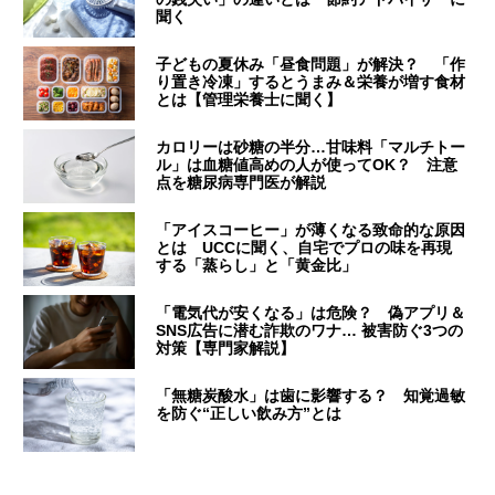
聞く
子どもの夏休み「昼食問題」が解決？ 「作
り置き冷凍」するとうまみ＆栄養が増す食材
とは【管理栄養士に聞く】
カロリーは砂糖の半分…甘味料「マルチトー
ル」は血糖値高めの人が使ってOK？ 注意
点を糖尿病専門医が解説
「アイスコーヒー」が薄くなる致命的な原因
とは UCCに聞く、自宅でプロの味を再現
する「蒸らし」と「黄金比」
「電気代が安くなる」は危険？ 偽アプリ＆
SNS広告に潜む詐欺のワナ… 被害防ぐ3つの
対策【専門家解説】
「無糖炭酸水」は歯に影響する？ 知覚過敏
を防ぐ“正しい飲み方”とは