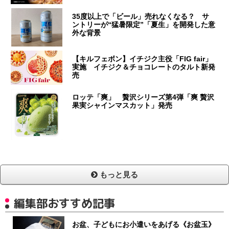
35度以上で「ビール」売れなくなる？ サ
ントリーが“猛暑限定”「夏生」を開発した意
外な背景
【キルフェボン】イチジク主役「FIG fair」
実施 イチジク＆チョコレートのタルト新発
売
ロッテ「爽」 贅沢シリーズ第4弾「爽 贅沢
果実シャインマスカット」発売
もっと見る
編集部おすすめ記事
お盆、子どもにお小遣いをあげる《お盆玉》