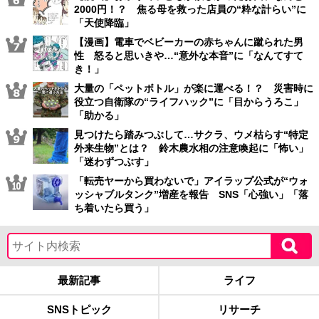
2000円！？ 焦る母を救った店員の“粋な計らい”に
「天使降臨」
【漫画】電車でベビーカーの赤ちゃんに蹴られた男
性 怒ると思いきや…“意外な本音”に「なんてすて
き！」
大量の「ペットボトル」が楽に運べる！？ 災害時に
役立つ自衛隊の“ライフハック”に「目からうろこ」
「助かる」
見つけたら踏みつぶして…サクラ、ウメ枯らす“特定
外来生物”とは？ 鈴木農水相の注意喚起に「怖い」
「迷わずつぶす」
「転売ヤーから買わないで」アイラップ公式が“ウォ
ッシャブルタンク”増産を報告 SNS「心強い」「落
ち着いたら買う」
最新記事
ライフ
SNSトピック
リサーチ