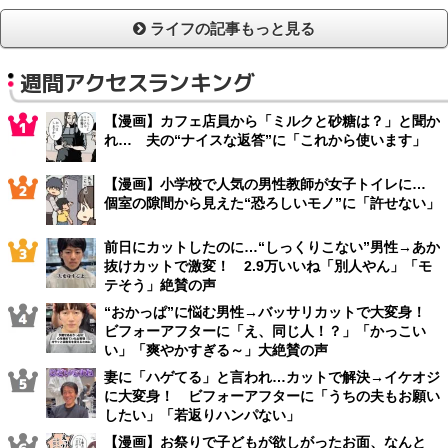
ライフの記事もっと見る
週間アクセスランキング
【漫画】カフェ店員から「ミルクと砂糖は？」と聞か
れ… 夫の“ナイスな返答”に「これから使います」
【漫画】小学校で人気の男性教師が女子トイレに…
個室の隙間から見えた“恐ろしいモノ”に「許せない」
前日にカットしたのに…“しっくりこない”男性→あか
抜けカットで激変！ 2.9万いいね「別人やん」「モ
テそう」絶賛の声
“おかっぱ”に悩む男性→バッサリカットで大変身！
ビフォーアフターに「え、同じ人！？」「かっこい
い」「爽やかすぎる～」大絶賛の声
妻に「ハゲてる」と言われ…カットで解決→イケオジ
に大変身！ ビフォーアフターに「うちの夫もお願い
したい」「若返りハンパない」
【漫画】お祭りで子どもが欲しがったお面、なんと