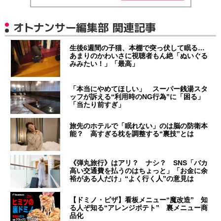
オトナンサー編集部 関連記事
生後6週間の子猫、本棚で突っ伏して眠る…
あまりのかわいさに視聴者もん絶「ぬいぐる
みみたい！」「最高」
「本当にやめてほしい」 スーパー銭湯スタ
ッフが訴える“利用時のNG行為”に「困る」
「当たり前すぎ」
旅先のホテルで「眠れない」のは脳の防衛本
能？ 高すぎる枕を調整する“裏技”とは
《弾丸旅行》はアリ？ ナシ？ SNS「バカ
高い交通費を払うのはちょっと」「お金に余
裕がある人だけ」“よく行く人”の意見は
【ドミノ・ピザ】看板メニュー“魔改造” 知
る人ぞ知る“アレンジポテト” 裏メニュー商
品化