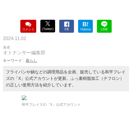
B!
(Twitter)
コメント
FB
Hatena
LINE
2024.11.02
著者 :
オトナンサー編集部
キーワード :
暮らし
フライパンや鍋などの調理用品を企画、販売している和平フレイ
ズの「X」公式アカウントが更新。ふっ素樹脂加工（テフロン）
の正しい使用方法を紹介しています。
和平フレイズの「X」公式アカウント