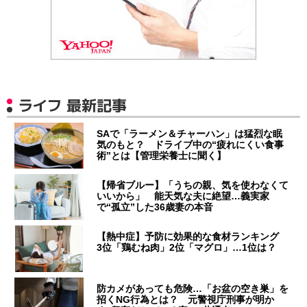
ライフ 最新記事
SAで「ラーメン＆チャーハン」は猛烈な眠
気のもと？ ドライブ中の“疲れにくい食事
術”とは【管理栄養士に聞く】
【帰省ブルー】「うちの親、気を使わなくて
いいから」 能天気な夫に絶望…義実家
で“孤立”した36歳妻の本音
【熱中症】予防に効果的な食材ランキング
3位「鶏むね肉」2位「マグロ」…1位は？
防カメがあっても危険…「お盆の空き巣」を
招くNG行為とは？ 元警視庁刑事が明か