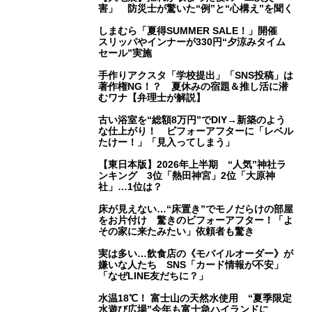
害」 防災士が驚いた“例”と“心構え”を聞く
しまむら「夏得SUMMER SALE！」開催
スリッパやインナーが330円“夕涼みタイム
セール”実施
手作りアクスタ「学校提出」「SNS投稿」は
著作権NG！？ 夏休みの宿題＆推し活に潜
むワナ【弁理士が解説】
古い浴室を“総額8万円”でDIY→新築のよう
な仕上がり！ ビフォーアフターに「レベル
たけー！」「見入ってしまう」
【東日本版】2026年上半期 “人気”神社ラ
ンキング 3位「熱田神宮」2位「大原神
社」…1位は？
床が見えない…“床置き”でモノだらけの部屋
をお片付け 驚きのビフォーアフター！「よ
その家に来たみたい」依頼者も驚き
実は多い…飲食店の《モバイルオーダー》が
嫌いな人たち SNS「カード情報が不安」
「なぜLINE友だちに？」
水温18℃！ 富士山の天然水使用 “夏季限定
水遊び広場”今年も富士急ハイランドに