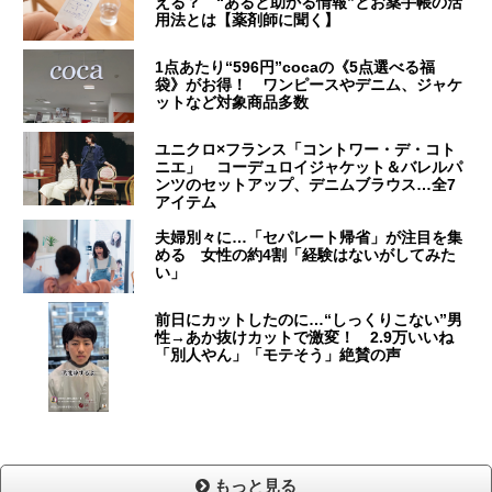
える？ “あると助かる情報”とお薬手帳の活
用法とは【薬剤師に聞く】
1点あたり“596円”cocaの《5点選べる福
袋》がお得！ ワンピースやデニム、ジャケ
ットなど対象商品多数
ユニクロ×フランス「コントワー・デ・コト
ニエ」 コーデュロイジャケット＆バレルパ
ンツのセットアップ、デニムブラウス…全7
アイテム
夫婦別々に…「セパレート帰省」が注目を集
める 女性の約4割「経験はないがしてみた
い」
前日にカットしたのに…“しっくりこない”男
性→あか抜けカットで激変！ 2.9万いいね
「別人やん」「モテそう」絶賛の声
もっと見る