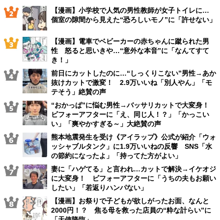
【漫画】小学校で人気の男性教師が女子トイレに…
個室の隙間から見えた“恐ろしいモノ”に「許せない」
【漫画】電車でベビーカーの赤ちゃんに蹴られた男
性 怒ると思いきや…“意外な本音”に「なんてすて
き！」
前日にカットしたのに…“しっくりこない”男性→あか
抜けカットで激変！ 2.9万いいね「別人やん」「モ
テそう」絶賛の声
“おかっぱ”に悩む男性→バッサリカットで大変身！
ビフォーアフターに「え、同じ人！？」「かっこい
い」「爽やかすぎる～」大絶賛の声
熊本地震発生を受け《アイラップ》公式が紹介「ウォ
ッシャブルタンク」に1.9万いいねの反響 SNS「水
の節約になったよ」「持ってた方がよい」
妻に「ハゲてる」と言われ…カットで解決→イケオジ
に大変身！ ビフォーアフターに「うちの夫もお願い
したい」「若返りハンパない」
【漫画】お祭りで子どもが欲しがったお面、なんと
2000円！？ 焦る母を救った店員の“粋な計らい”に
「天使降臨」