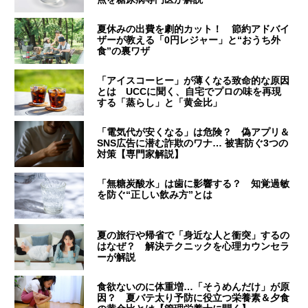
夏休みの出費を劇的カット！ 節約アドバイ
ザーが教える「0円レジャー」と“おうち外
食”の裏ワザ
「アイスコーヒー」が薄くなる致命的な原因
とは UCCに聞く、自宅でプロの味を再現
する「蒸らし」と「黄金比」
「電気代が安くなる」は危険？ 偽アプリ＆
SNS広告に潜む詐欺のワナ… 被害防ぐ3つの
対策【専門家解説】
「無糖炭酸水」は歯に影響する？ 知覚過敏
を防ぐ“正しい飲み方”とは
夏の旅行や帰省で「身近な人と衝突」するの
はなぜ？ 解決テクニックを心理カウンセラ
ーが解説
食欲ないのに体重増…「そうめんだけ」が原
因？ 夏バテ太り予防に役立つ栄養素＆夕食