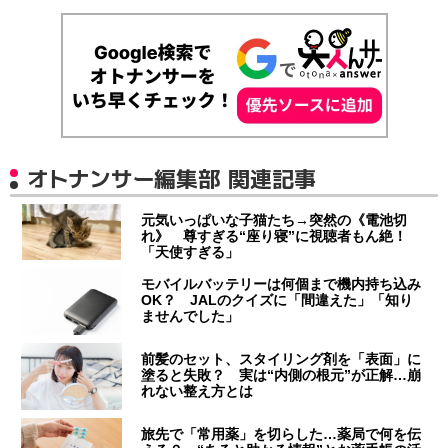
オトナンサー編集部 関連記事
元気いっぱいな子猫たち→突然の《電池切
れ》 尊すぎる“座り寝”に視聴者もん絶！
「天使すぎる」
モバイルバッテリーは何個まで機内持ち込み
OK？ JALのクイズに「間違えた」「知り
ませんでした」
前髪のセット、スタイリング剤を「表面」に
塗ると失敗？ 実は“内側の根元”が正解…崩
れない整え方とは
旅先で「常用薬」を切らした…薬局で何を伝