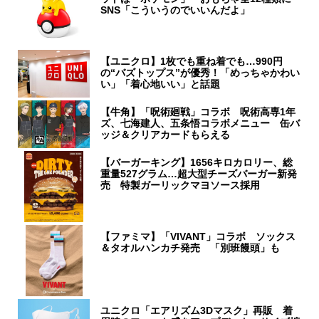
SNS「こういうのでいいんだよ」
【ユニクロ】1枚でも重ね着でも…990円
の“バズトップス”が優秀！「めっちゃかわい
い」「着心地いい」と話題
【牛角】「呪術廻戦」コラボ 呪術高専1年
ズ、七海建人、五条悟コラボメニュー 缶バ
ッジ＆クリアカードもらえる
【バーガーキング】1656キロカロリー、総
重量527グラム…超大型チーズバーガー新発
売 特製ガーリックマヨソース採用
【ファミマ】「VIVANT」コラボ ソックス
＆タオルハンカチ発売 「別班饅頭」も
ユニクロ「エアリズム3Dマスク」再販 着