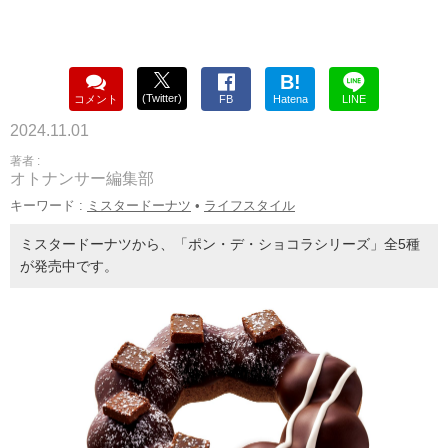
B!
(Twitter)
コメント
FB
Hatena
LINE
2024.11.01
著者 :
オトナンサー編集部
キーワード :
ミスタードーナツ
•
ライフスタイル
ミスタードーナツから、「ポン・デ・ショコラシリーズ」全5種
が発売中です。