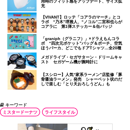
用時のフィット感をアップデート、サイズ拡
充
【VIVANT】ロッテ「コアラのマーチ」とコ
ラボ “乃木”堺雅人、“ノコル”二宮和也らが
コアラに 第1弾ステッカー＆缶バッジ
「graniph（グラニフ）」×ドラえもんコラ
ボ “四次元ポケット”バッグ＆ポーチ、空気
ほうパーカ、どこでもドアTシャツ…全20種
メガドライブ・セガサターン・ドリームキャ
スト セガゲーム機が腕時計に
【スシロー】人気“家系ラーメン”店監修「豚
骨醤油ラーメン」発売 シャーベット状のだ
しで楽しむ「とり天おろしうどん」も
キーワード
ミスタードーナツ
ライフスタイル