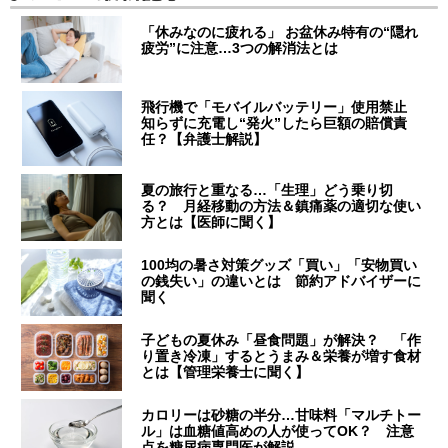
「休みなのに疲れる」 お盆休み特有の“隠れ
疲労”に注意…3つの解消法とは
飛行機で「モバイルバッテリー」使用禁止
知らずに充電し“発火”したら巨額の賠償責
任？【弁護士解説】
夏の旅行と重なる…「生理」どう乗り切
る？ 月経移動の方法＆鎮痛薬の適切な使い
方とは【医師に聞く】
100均の暑さ対策グッズ「買い」「安物買い
の銭失い」の違いとは 節約アドバイザーに
聞く
子どもの夏休み「昼食問題」が解決？ 「作
り置き冷凍」するとうまみ＆栄養が増す食材
とは【管理栄養士に聞く】
カロリーは砂糖の半分…甘味料「マルチトー
ル」は血糖値高めの人が使ってOK？ 注意
点を糖尿病専門医が解説