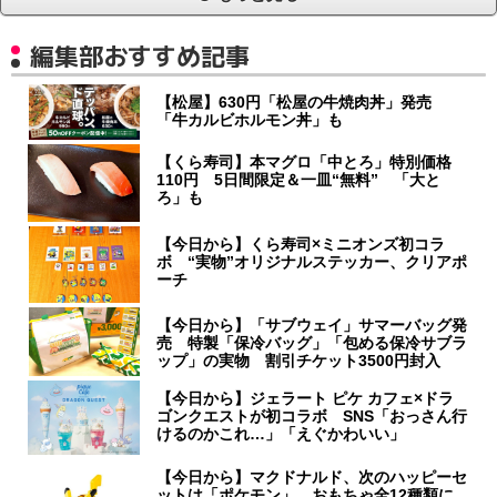
編集部おすすめ記事
【松屋】630円「松屋の牛焼肉丼」発売
「牛カルビホルモン丼」も
【くら寿司】本マグロ「中とろ」特別価格
110円 5日間限定＆一皿“無料” 「大と
ろ」も
【今日から】くら寿司×ミニオンズ初コラ
ボ “実物”オリジナルステッカー、クリアポ
ーチ
【今日から】「サブウェイ」サマーバッグ発
売 特製「保冷バッグ」「包める保冷サブラ
ップ」の実物 割引チケット3500円封入
【今日から】ジェラート ピケ カフェ×ドラ
ゴンクエストが初コラボ SNS「おっさん行
けるのかこれ…」「えぐかわいい」
【今日から】マクドナルド、次のハッピーセ
ットは「ポケモン」 おもちゃ全12種類に