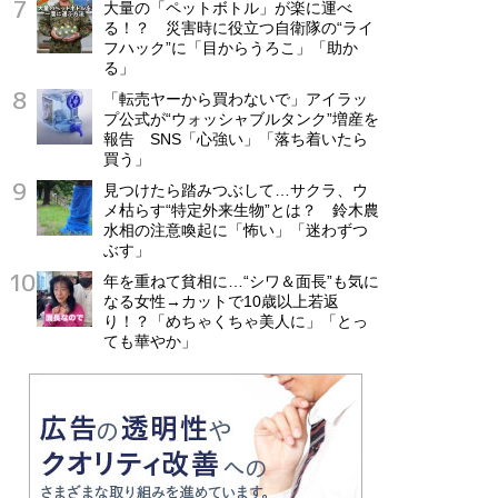
大量の「ペットボトル」が楽に運べ
る！？ 災害時に役立つ自衛隊の“ライ
フハック”に「目からうろこ」「助か
る」
「転売ヤーから買わないで」アイラッ
プ公式が“ウォッシャブルタンク”増産を
報告 SNS「心強い」「落ち着いたら
買う」
見つけたら踏みつぶして…サクラ、ウ
メ枯らす“特定外来生物”とは？ 鈴木農
水相の注意喚起に「怖い」「迷わずつ
ぶす」
年を重ねて貧相に…“シワ＆面長”も気に
なる女性→カットで10歳以上若返
り！？「めちゃくちゃ美人に」「とっ
ても華やか」