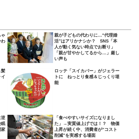
ちゃ
親が子どもの代わりに…“代理婚
かわ
活”はアリかナシか？ SNS「本
人が動く気ない時点でお断り」
「親が甘やかしてるから…」厳し
い声も
…髪
ロッテ「スイカバー」がジェラー
ライ
トに ねっとり食感＆じっくり堪
】
能
は逆
「食べやすいサイズになりまし
快眠
た」→実質値上げでは！？ 物価
門家
上昇が続く中、消費者が“コスト
削減”を実感する場面