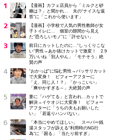
【漫画】カフェ店員から「ミルクと砂
糖は？」と聞かれ… 夫の“ナイスな返
答”に「これから使います」
【漫画】小学校で人気の男性教師が女
子トイレに… 個室の隙間から見え
た“恐ろしいモノ”に「許せない」
前日にカットしたのに…“しっくりこな
い”男性→あか抜けカットで激変！ 2.9
万いいね「別人やん」「モテそう」絶
賛の声
“おかっぱ”に悩む男性→バッサリカット
で大変身！ ビフォーアフターに
「え、同じ人！？」「かっこいい」
「爽やかすぎる～」大絶賛の声
妻に「ハゲてる」と言われ…カットで
解決→イケオジに大変身！ ビフォー
アフターに「うちの夫もお願いした
い」「若返りハンパない」
「本当にやめてほしい」 スーパー銭
湯スタッフが訴える“利用時のNG行
為”に「困る」「当たり前すぎ」