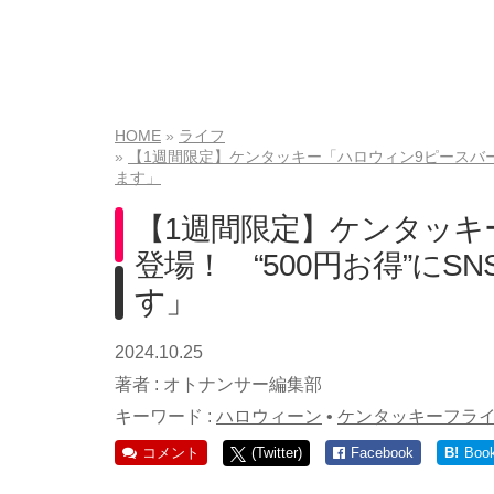
HOME
ライフ
【1週間限定】ケンタッキー「ハロウィン9ピースバー
ます」
【1週間限定】ケンタッキ
登場！ “500円お得”に
す」
2024.10.25
著者 :
オトナンサー編集部
キーワード :
ハロウィーン
•
ケンタッキーフラ
コメント
(Twitter)
Facebook
B!
Boo