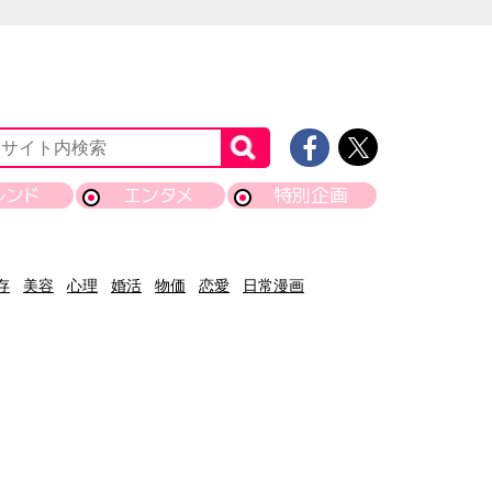
レンド
エンタメ
特別企画
存
美容
心理
婚活
物価
恋愛
日常漫画