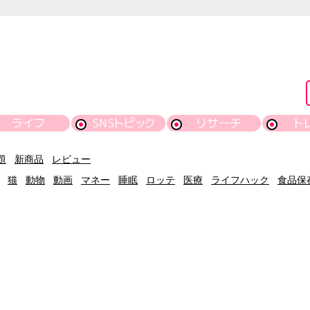
ライフ
SNSトピック
リサーチ
ト
題
新商品
レビュー
猫
動物
動画
マネー
睡眠
ロッテ
医療
ライフハック
食品保