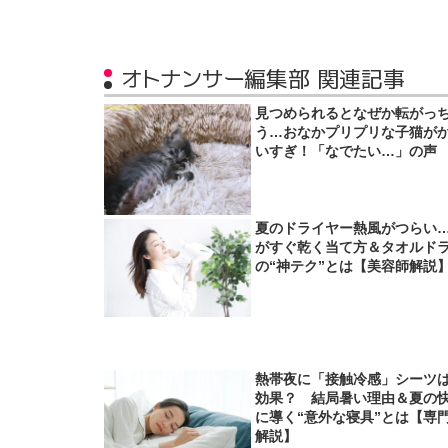
オトナンサー編集部 関連記事
見つめられるとなぜか転がっ
う…おなかプリプリな子猫が
いすぎ！「なでたい…」の声
夏のドライヤー熱風がつらい
がすぐ乾く当て方＆タオルド
の“神テク”とは【美容師解説
熱帯夜に「接触冷感」シーツ
効果？ 結局暑い理由＆夏の
に導く“意外な寝具”とは【専
解説】