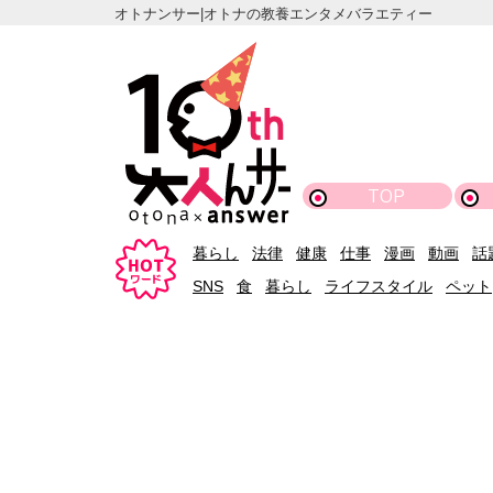
オトナンサー|オトナの教養エンタメバラエティー
TOP
暮らし
法律
健康
仕事
漫画
動画
話
SNS
食
暮らし
ライフスタイル
ペット