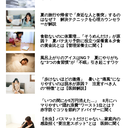
夏の旅行や帰省で「身近な人と衝突」するの
はなぜ？ 解決テクニックを心理カウンセラ
ーが解説
食欲ないのに体重増…「そうめんだけ」が原
因？ 夏バテ太り予防に役立つ栄養素＆夕食
の黄金比とは【管理栄養士に聞く】
風呂上がりのアイスはNG？ 夏にやりがち
な“3つの食習慣”が「不眠」引き起こすワケ
「歩けないほどの激痛」 暑いと“痛風”にな
りやすいのは脱水が原因？ 注意すべき人
の“特徴”とは【医師解説】
「いつの間にか5万円消えた…」 8月にハ
マりやすい“隠れ浪費”ワースト1位とは？
赤字防ぐコツを節約アドバイザーに聞く
【水虫】バスマットだけじゃない…家庭内の
感染招く“要注意スポット”とは 医師に聞く