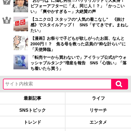
“おかっぱ”に悩む男性→バッサリカットで大変身！
ビフォーアフターに「え、同じ人！？」「かっこい
い」「爽やかすぎる～」大絶賛の声
【ユニクロ】スタッフの“人気の着こなし” 《抜け
感》でスタイルアップ！ SNS「すてきです。まねし
たい」
【漫画】お祭りで子どもが欲しがったお面、なんと
2000円！？ 焦る母を救った店員の“粋な計らい”に
「天使降臨」
「転売ヤーから買わないで」アイラップ公式が“ウォ
ッシャブルタンク”増産を報告 SNS「心強い」「落
ち着いたら買う」
最新記事
ライフ
SNSトピック
リサーチ
トレンド
エンタメ