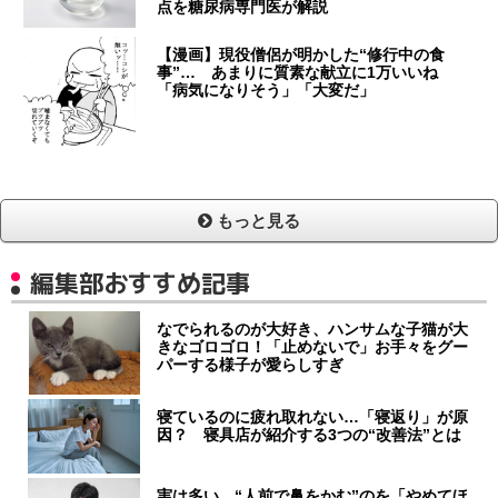
点を糖尿病専門医が解説
【漫画】現役僧侶が明かした“修行中の食
事”… あまりに質素な献立に1万いいね
「病気になりそう」「大変だ」
もっと見る
編集部おすすめ記事
なでられるのが大好き、ハンサムな子猫が大
きなゴロゴロ！「止めないで」お手々をグー
パーする様子が愛らしすぎ
寝ているのに疲れ取れない…「寝返り」が原
因？ 寝具店が紹介する3つの“改善法”とは
実は多い…“人前で鼻をかむ”のを「やめてほ