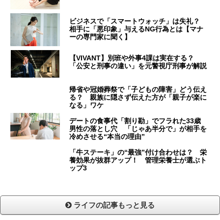
ビジネスで「スマートウォッチ」は失礼？
相手に「悪印象」与えるNG行為とは【マナ
ーの専門家に聞く】
【VIVANT】別班や外事4課は実在する？
「公安と刑事の違い」を元警視庁刑事が解説
帰省や冠婚葬祭で「子どもの障害」どう伝え
る？ 親族に隠さず伝えた方が「親子が楽に
なる」ワケ
デートの食事代「割り勘」でフラれた33歳
男性の落とし穴 「じゃあ半分で」が相手を
冷めさせる“本当の理由”
「牛ステーキ」の“最強”付け合わせは？ 栄
養効果が抜群アップ！ 管理栄養士が選ぶト
ップ3
ライフの記事もっと見る