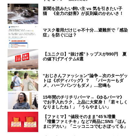
新聞を読みたい飼い主 vs 気を引きたい子
猫 《全力の妨害》が反則級のかわいさ！
マスク着用だけじゃ不十分…避難所で「感染
症」を防ぐには？
【ユニクロ】“抜け感”トップスが990円 夏
の値下げアイテム6選
“おじさんファッション”論争→次のターゲッ
トは《ボディバッグ》？ 「パーカーもダ
メ、ハーフパンツもダメ」…悲鳴も
15年間のチリチリパーマ→《ゆるパーマ》
でお手入れラク、上品に大変身！「若々しく
なりましたね！」「うらやましい」
【ファミマ】“値段そのまま”45％増量
「増量ファミチキ」など7商品にSNS「ほん
まにデカい」「ニッコニコでむさぼってる」