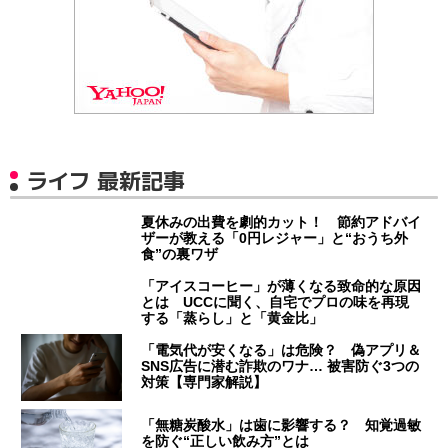
ライフ 最新記事
夏休みの出費を劇的カット！ 節約アドバイ
ザーが教える「0円レジャー」と“おうち外
食”の裏ワザ
「アイスコーヒー」が薄くなる致命的な原因
とは UCCに聞く、自宅でプロの味を再現
する「蒸らし」と「黄金比」
「電気代が安くなる」は危険？ 偽アプリ＆
SNS広告に潜む詐欺のワナ… 被害防ぐ3つの
対策【専門家解説】
「無糖炭酸水」は歯に影響する？ 知覚過敏
を防ぐ“正しい飲み方”とは