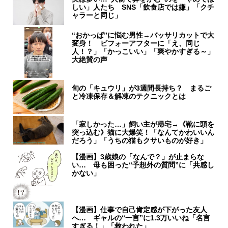
しい」人たち SNS「飲食店では嫌」「クチ
ャラーと同じ」
“おかっぱ”に悩む男性→バッサリカットで大
変身！ ビフォーアフターに「え、同じ
人！？」「かっこいい」「爽やかすぎる～」
大絶賛の声
旬の「キュウリ」が3週間長持ち？ まるご
と冷凍保存＆解凍のテクニックとは
「寂しかった…」飼い主が帰宅→《靴に頭を
突っ込む》猫に大爆笑！「なんてかわいいん
だろう」「うちの猫もクサいものが好き」
【漫画】3歳娘の「なんで？」が止まらな
い… 母も困った“予想外の質問”に「共感し
かない」
【漫画】仕事で自己肯定感が下がった友人
へ… ギャルの“一言”に1.3万いいね「名言
すぎる！」「救われた」