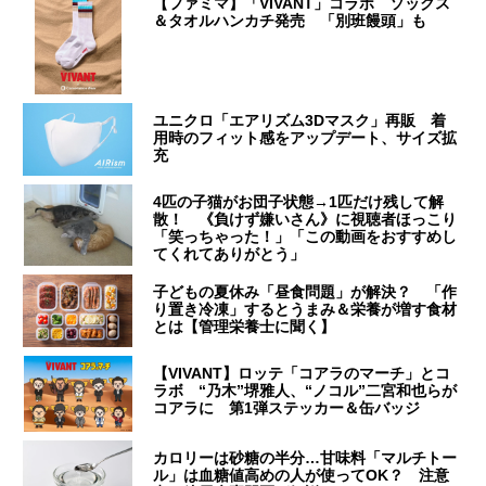
【ファミマ】「VIVANT」コラボ ソックス
＆タオルハンカチ発売 「別班饅頭」も
ユニクロ「エアリズム3Dマスク」再販 着
用時のフィット感をアップデート、サイズ拡
充
4匹の子猫がお団子状態→1匹だけ残して解
散！ 《負けず嫌いさん》に視聴者ほっこり
「笑っちゃった！」「この動画をおすすめし
てくれてありがとう」
子どもの夏休み「昼食問題」が解決？ 「作
り置き冷凍」するとうまみ＆栄養が増す食材
とは【管理栄養士に聞く】
【VIVANT】ロッテ「コアラのマーチ」とコ
ラボ “乃木”堺雅人、“ノコル”二宮和也らが
コアラに 第1弾ステッカー＆缶バッジ
カロリーは砂糖の半分…甘味料「マルチトー
ル」は血糖値高めの人が使ってOK？ 注意