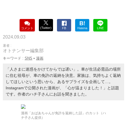
B!
(Twitter)
コメント
FB
Hatena
LINE
2024.09.03
著者 :
オトナンサー編集部
キーワード :
SNS
•
漫画
「人さまに迷惑をかけてからでは遅い」。車が生活必需品の場所
に住む祖母が、車の免許の返納を決意。家族は、気持ちよく返納
してほしいという思いから、あるサプライズを企画して…。
Instagramで公開された漫画が、「心が温まりました！」と話題
です。作者のハチ子さんにお話を聞きました。
漫画「おばあちゃんが免許を返納した話」のカット（ハ
チ子さん提供）