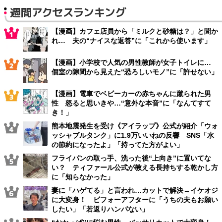
週間アクセスランキング
【漫画】カフェ店員から「ミルクと砂糖は？」と聞か
れ… 夫の“ナイスな返答”に「これから使います」
【漫画】小学校で人気の男性教師が女子トイレに…
個室の隙間から見えた“恐ろしいモノ”に「許せない」
【漫画】電車でベビーカーの赤ちゃんに蹴られた男
性 怒ると思いきや…“意外な本音”に「なんてすて
き！」
熊本地震発生を受け《アイラップ》公式が紹介「ウォ
ッシャブルタンク」に1.9万いいねの反響 SNS「水
の節約になったよ」「持ってた方がよい」
フライパンの取っ手、洗った後“上向き”に置いてな
い？ ティファール公式が教える長持ちする乾かし方
に「知らなかった」
妻に「ハゲてる」と言われ…カットで解決→イケオジ
に大変身！ ビフォーアフターに「うちの夫もお願い
したい」「若返りハンパない」