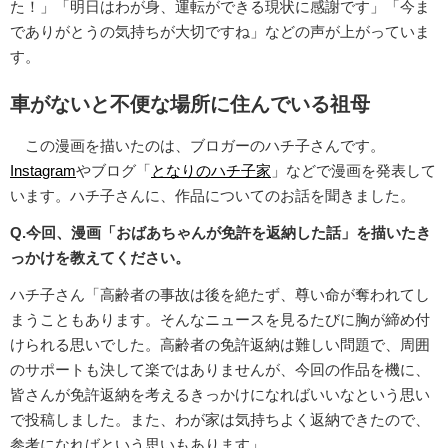
た！」「明日はわが身、運転ができる現状に感謝です」「今ま
でありがとうの気持ちが大切ですね」などの声が上がっていま
す。
車がないと不便な場所に住んでいる祖母
この漫画を描いたのは、ブロガーのハチ子さんです。
Instagram
やブログ「
となりのハチ子家
」などで漫画を発表して
います。ハチ子さんに、作品についてのお話を聞きました。
Q.今回、漫画「おばあちゃんが免許を返納した話」を描いたき
っかけを教えてください。
ハチ子さん「高齢者の事故は後を絶たず、尊い命が奪われてし
まうこともあります。そんなニュースを見るたびに胸が締め付
けられる思いでした。高齢者の免許返納は難しい問題で、周囲
のサポートも決して楽ではありませんが、今回の作品を機に、
皆さんが免許返納を考えるきっかけになればいいなという思い
で投稿しました。また、わが家は気持ちよく返納できたので、
参考になればという思いもあります」