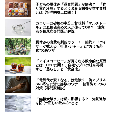
子どもの夏休み「昼食問題」が解決？ 「作
り置き冷凍」するとうまみ＆栄養が増す食材
とは【管理栄養士に聞く】
カロリーは砂糖の半分…甘味料「マルチトー
ル」は血糖値高めの人が使ってOK？ 注意
点を糖尿病専門医が解説
夏休みの出費を劇的カット！ 節約アドバイ
ザーが教える「0円レジャー」と“おうち外
食”の裏ワザ
「アイスコーヒー」が薄くなる致命的な原因
とは UCCに聞く、自宅でプロの味を再現
する「蒸らし」と「黄金比」
「電気代が安くなる」は危険？ 偽アプリ＆
SNS広告に潜む詐欺のワナ… 被害防ぐ3つの
対策【専門家解説】
「無糖炭酸水」は歯に影響する？ 知覚過敏
を防ぐ“正しい飲み方”とは