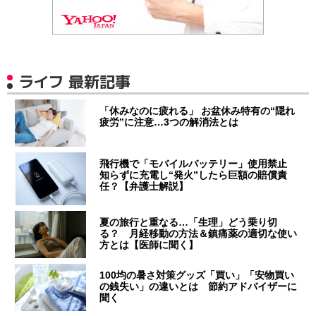
ライフ 最新記事
「休みなのに疲れる」 お盆休み特有の“隠れ
疲労”に注意…3つの解消法とは
飛行機で「モバイルバッテリー」使用禁止
知らずに充電し“発火”したら巨額の賠償責
任？【弁護士解説】
夏の旅行と重なる…「生理」どう乗り切
る？ 月経移動の方法＆鎮痛薬の適切な使い
方とは【医師に聞く】
100均の暑さ対策グッズ「買い」「安物買い
の銭失い」の違いとは 節約アドバイザーに
聞く