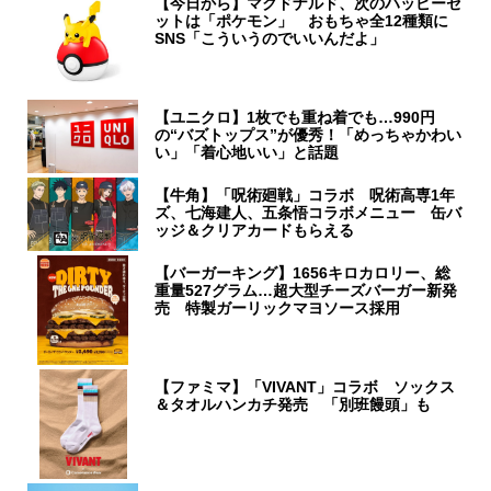
【今日から】マクドナルド、次のハッピーセ
ットは「ポケモン」 おもちゃ全12種類に
SNS「こういうのでいいんだよ」
【ユニクロ】1枚でも重ね着でも…990円
の“バズトップス”が優秀！「めっちゃかわい
い」「着心地いい」と話題
【牛角】「呪術廻戦」コラボ 呪術高専1年
ズ、七海建人、五条悟コラボメニュー 缶バ
ッジ＆クリアカードもらえる
【バーガーキング】1656キロカロリー、総
重量527グラム…超大型チーズバーガー新発
売 特製ガーリックマヨソース採用
【ファミマ】「VIVANT」コラボ ソックス
＆タオルハンカチ発売 「別班饅頭」も