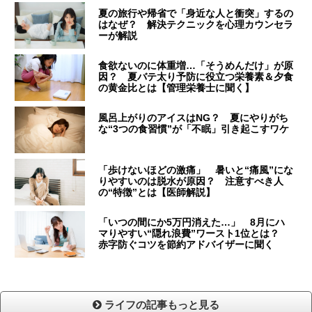
夏の旅行や帰省で「身近な人と衝突」するの
はなぜ？ 解決テクニックを心理カウンセラ
ーが解説
食欲ないのに体重増…「そうめんだけ」が原
因？ 夏バテ太り予防に役立つ栄養素＆夕食
の黄金比とは【管理栄養士に聞く】
風呂上がりのアイスはNG？ 夏にやりがち
な“3つの食習慣”が「不眠」引き起こすワケ
「歩けないほどの激痛」 暑いと“痛風”にな
りやすいのは脱水が原因？ 注意すべき人
の“特徴”とは【医師解説】
「いつの間にか5万円消えた…」 8月にハ
マりやすい“隠れ浪費”ワースト1位とは？
赤字防ぐコツを節約アドバイザーに聞く
ライフの記事もっと見る