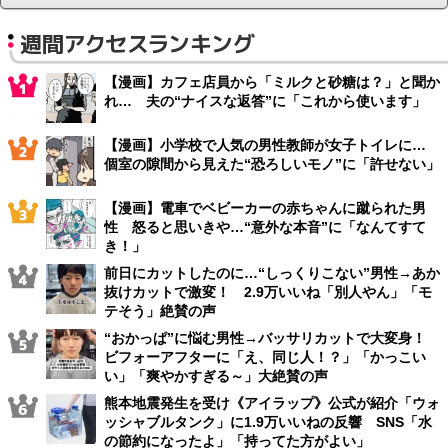
週間アクセスランキング
【漫画】カフェ店員から「ミルクと砂糖は？」と聞か
れ… 夫の“ナイスな返答”に「これから使います」
【漫画】小学校で人気の男性教師が女子トイレに…
個室の隙間から見えた“恐ろしいモノ”に「許せない」
【漫画】電車でベビーカーの赤ちゃんに蹴られた男
性 怒ると思いきや…“意外な本音”に「なんてすて
き！」
前日にカットしたのに…“しっくりこない”男性→あか
抜けカットで激変！ 2.9万いいね「別人やん」「モ
テそう」絶賛の声
“おかっぱ”に悩む男性→バッサリカットで大変身！
ビフォーアフターに「え、同じ人！？」「かっこい
い」「爽やかすぎる～」大絶賛の声
熊本地震発生を受け《アイラップ》公式が紹介「ウォ
ッシャブルタンク」に1.9万いいねの反響 SNS「水
の節約になったよ」「持ってた方がよい」