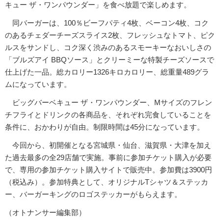
キュー ザ・ワンパウンダー」を食べ放題で楽しめます。
同バーガーは、100％ビーフパティ4枚、ベーコン4枚、コク
のあるチェダーチーズスライス2枚、フレッシュなトマト、ピク
ルスをサンドし、コク深く渋みのあるスモーキーなおいしさの
「ブルズアイ BBQソース」とクリーミーな特製チーズソースで
仕上げた一品。総カロリー1326キロカロリー、総重量489グラ
ムになっています。
ビッグバーベキュー ザ・ワンパウンダー、Mサイズのフレン
チフライとドリンクの各商品を、それぞれ完食していることを
条件に、おかわりが自由。制限時間は45分になっています。
今回から、初開催となる宮城県・仙台、滋賀県・大津を加え
た過去最多の全29店舗で実施。事前に参加チケット購入が必要
で、専用の参加チケット購入サイトで販売中。参加費は3900円
（税込み）。参加特典として、オリジナルTシャツ＆ステッカ
ー、バーガーキングのロゴステッカーがもらえます。
（オトナンサー編集部）