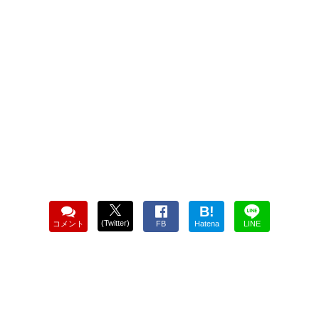
B!
(Twitter)
コメント
FB
Hatena
LINE