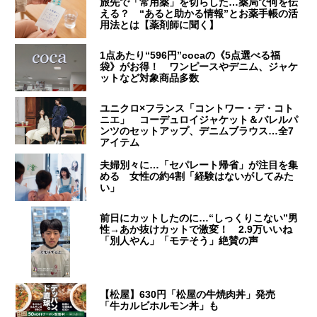
旅先で「常用薬」を切らした…薬局で何を伝
える？ “あると助かる情報”とお薬手帳の活
用法とは【薬剤師に聞く】
1点あたり“596円”cocaの《5点選べる福
袋》がお得！ ワンピースやデニム、ジャケ
ットなど対象商品多数
ユニクロ×フランス「コントワー・デ・コト
ニエ」 コーデュロイジャケット＆バレルパ
ンツのセットアップ、デニムブラウス…全7
アイテム
夫婦別々に…「セパレート帰省」が注目を集
める 女性の約4割「経験はないがしてみた
い」
前日にカットしたのに…“しっくりこない”男
性→あか抜けカットで激変！ 2.9万いいね
「別人やん」「モテそう」絶賛の声
【松屋】630円「松屋の牛焼肉丼」発売
「牛カルビホルモン丼」も