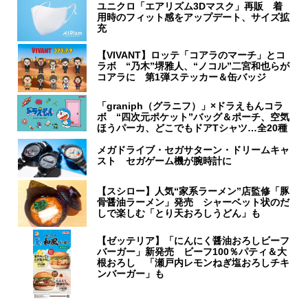
ユニクロ「エアリズム3Dマスク」再販 着
用時のフィット感をアップデート、サイズ拡
充
【VIVANT】ロッテ「コアラのマーチ」とコ
ラボ “乃木”堺雅人、“ノコル”二宮和也らが
コアラに 第1弾ステッカー＆缶バッジ
「graniph（グラニフ）」×ドラえもんコラ
ボ “四次元ポケット”バッグ＆ポーチ、空気
ほうパーカ、どこでもドアTシャツ…全20種
メガドライブ・セガサターン・ドリームキャ
スト セガゲーム機が腕時計に
【スシロー】人気“家系ラーメン”店監修「豚
骨醤油ラーメン」発売 シャーベット状のだ
しで楽しむ「とり天おろしうどん」も
【ゼッテリア】「にんにく醤油おろしビーフ
バーガー」新発売 ビーフ100％パティ＆大
根おろし 「瀬戸内レモンねぎ塩おろしチキ
ンバーガー」も