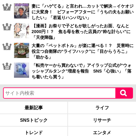
妻に「ハゲてる」と言われ…カットで解決→イケオジ
に大変身！ ビフォーアフターに「うちの夫もお願い
したい」「若返りハンパない」
【漫画】お祭りで子どもが欲しがったお面、なんと
2000円！？ 焦る母を救った店員の“粋な計らい”に
「天使降臨」
大量の「ペットボトル」が楽に運べる！？ 災害時に
役立つ自衛隊の“ライフハック”に「目からうろこ」
「助かる」
「転売ヤーから買わないで」アイラップ公式が“ウォ
ッシャブルタンク”増産を報告 SNS「心強い」「落
ち着いたら買う」
最新記事
ライフ
SNSトピック
リサーチ
トレンド
エンタメ