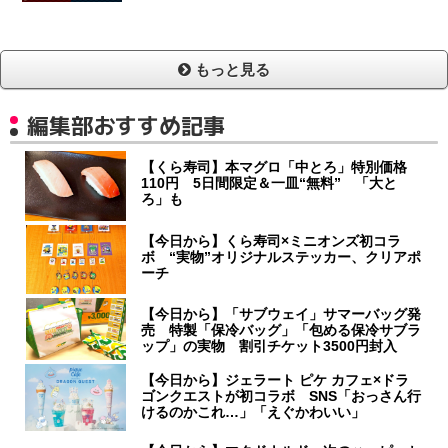
もっと見る
編集部おすすめ記事
【くら寿司】本マグロ「中とろ」特別価格
110円 5日間限定＆一皿“無料” 「大と
ろ」も
【今日から】くら寿司×ミニオンズ初コラ
ボ “実物”オリジナルステッカー、クリアポ
ーチ
【今日から】「サブウェイ」サマーバッグ発
売 特製「保冷バッグ」「包める保冷サブラ
ップ」の実物 割引チケット3500円封入
【今日から】ジェラート ピケ カフェ×ドラ
ゴンクエストが初コラボ SNS「おっさん行
けるのかこれ…」「えぐかわいい」