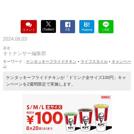
B!
(Twitter)
コメント
FB
Hatena
LINE
2024.08.03
著者 :
オトナンサー編集部
キーワード :
ケンタッキーフライドチキン
•
ライフスタイル
•
キャンペー
ン
ケンタッキーフライドチキンが「ドリンク全サイズ100円」キャ
ンペーンを2週間限定で実施します。