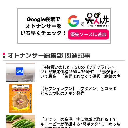
オトナンサー編集部 関連記事
「4枚買いました」GUの《プチプラTシャ
ツ》が限定価格“990→790円” 「形がきれ
いで最高」「首元よれなくて優秀」絶賛の声
【セブンイレブン】「ブタメン」とコラボ
とんこつ味のチキン発売
「オクラ」の産毛、実は簡単に取れる！？
キユーピーが伝授する“簡単テク”に「めっち