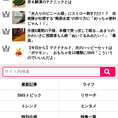
存＆解凍のテクニックとは
「水入りのビニール袋」にストロー刺すだけ！？ 自
衛隊が伝授する“簡易水道”の作り方に「めっちゃ便利
じゃん！！」
生後6週間の子猫、本棚で突っ伏して眠る…あまりの
かわいさに視聴者もん絶「ぬいぐるみみたい！」「最
高」
【今日から】マクドナルド、次のハッピーセットは
「ポケモン」 おもちゃ全12種類にSNS「こういう
のでいいんだよ」
最新記事
ライフ
SNSトピック
リサーチ
トレンド
エンタメ
特別企画
特集一覧