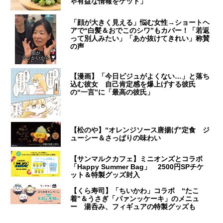
ゃ有益な情報をゲット」
「顔が大きく見える」悩む女性→ショートヘ
アで“白髪＆おでこのシワ”もカバー！「若返
って別人みたい」「あか抜けてきれい」称賛
の声
【漫画】「今日ビジュがよくない…」と落ち
込む彼女 自己肯定感を爆上げする彼氏
の“一言”に「最高の彼氏」
【松のや】“オレンジソース唐揚げ”定食 ジ
ューシー＆さっぱりの味わい
【サンマルクカフェ】ミニオンズとコラボ
「Happy Summer Bag」 2500円SPチケ
ット＆特製グッズ封入
【くら寿司】「ちいかわ」コラボ “たこ
着”＆うさぎ「パァンッケーキ」のメニュ
ー 湯呑み、フィギュアの特製グッズも