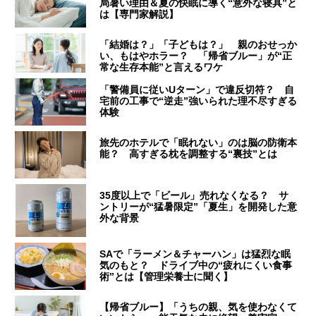
局暑い理由＆夏の快眠に導く“意外な寝具”と
は【専門家解説】
「結婚は？」「子どもは？」 親のおせっか
い、もはやホラー？ 「帰省ブルー」が“正
常な生存本能”と言えるワケ
「警備員に従いUターン」で違反切符？ 自
宅前の工事で“逆走”強いられた理不尽すぎる
体験
旅先のホテルで「眠れない」のは脳の防衛本
能？ 高すぎる枕を調整する“裏技”とは
35度以上で「ビール」売れなくなる？ サ
ントリーが“猛暑限定”「夏生」を開発した意
外な背景
SAで「ラーメン＆チャーハン」は猛烈な眠
気のもと？ ドライブ中の“疲れにくい食事
術”とは【管理栄養士に聞く】
【帰省ブルー】「うちの親、気を使わなくて