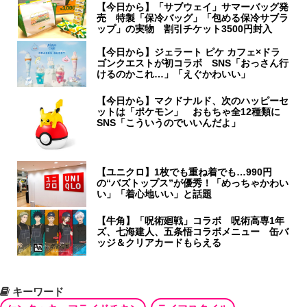
【今日から】「サブウェイ」サマーバッグ発
売 特製「保冷バッグ」「包める保冷サブラ
ップ」の実物 割引チケット3500円封入
【今日から】ジェラート ピケ カフェ×ドラ
ゴンクエストが初コラボ SNS「おっさん行
けるのかこれ…」「えぐかわいい」
【今日から】マクドナルド、次のハッピーセ
ットは「ポケモン」 おもちゃ全12種類に
SNS「こういうのでいいんだよ」
【ユニクロ】1枚でも重ね着でも…990円
の“バズトップス”が優秀！「めっちゃかわい
い」「着心地いい」と話題
【牛角】「呪術廻戦」コラボ 呪術高専1年
ズ、七海建人、五条悟コラボメニュー 缶バ
ッジ＆クリアカードもらえる
キーワード