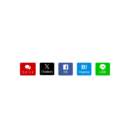
B!
(Twitter)
コメント
FB
Hatena
LINE