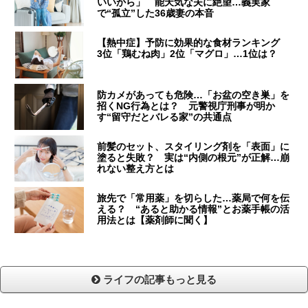
いいから」 能天気な夫に絶望…義実家
で“孤立”した36歳妻の本音
【熱中症】予防に効果的な食材ランキング
3位「鶏むね肉」2位「マグロ」…1位は？
防カメがあっても危険…「お盆の空き巣」を
招くNG行為とは？ 元警視庁刑事が明か
す“留守だとバレる家”の共通点
前髪のセット、スタイリング剤を「表面」に
塗ると失敗？ 実は“内側の根元”が正解…崩
れない整え方とは
旅先で「常用薬」を切らした…薬局で何を伝
える？ “あると助かる情報”とお薬手帳の活
用法とは【薬剤師に聞く】
ライフの記事もっと見る