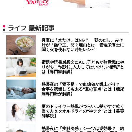
ライフ 最新記事
真夏に「水だけ」はNG？ 朝のだし、みそ
汁が「熱中症」防ぐ理由とは…管理栄養士に
聞く火を使わない時短レシピ
宿題や読書感想文にAI…子どもが無意識にや
りがち “絶対に入力してはいけない情報”と
は【専門家解説】
熱帯夜の「寝不足」で血糖値が爆上がり？
食事を我慢しても太る“夏の盲点”とは【糖尿
病専門医が解説】
夏のドライヤー熱風がつらい…髪がすぐ乾く
当て方＆タオルドライの“神テク”とは【美容
師解説】
熱帯夜に「接触冷感」シーツは逆効果？ 結