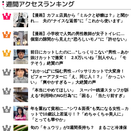
週間アクセスランキング
【漫画】カフェ店員から「ミルクと砂糖は？」と聞か
れ… 夫の“ナイスな返答”に「これから使います」
【漫画】小学校で人気の男性教師が女子トイレに…
個室の隙間から見えた“恐ろしいモノ”に「許せない」
前日にカットしたのに…“しっくりこない”男性→あか
抜けカットで激変！ 2.9万いいね「別人やん」「モ
テそう」絶賛の声
“おかっぱ”に悩む男性→バッサリカットで大変身！
ビフォーアフターに「え、同じ人！？」「かっこい
い」「爽やかすぎる～」大絶賛の声
「本当にやめてほしい」 スーパー銭湯スタッフが訴
える“利用時のNG行為”に「困る」「当たり前すぎ」
年を重ねて貧相に…“シワ＆面長”も気になる女性→カ
ットで10歳以上若返り！？「めちゃくちゃ美人に」
「とっても華やか」
旬の「キュウリ」が3週間長持ち？ まるごと冷凍保