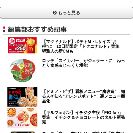
もっと見る
編集部おすすめ記事
【マクドナルド】ポテトM・Lサイズ“お
得”に 12日間限定「トクニナルド」実施
堺雅人の新CMも
ロッテ「スイカバー」がジェラートに ねっ
とり食感＆じっくり堪能
【ドミノ・ピザ】看板メニュー“魔改造” 知
る人ぞ知る“アレンジポテト” 裏メニュー商
品化
【キルフェボン】イチジク主役「FIG fair」
実施 イチジク＆チョコレートのタルト新発
売