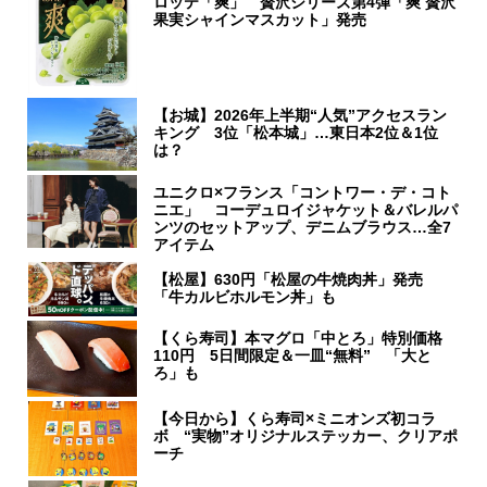
ロッテ「爽」 贅沢シリーズ第4弾「爽 贅沢
果実シャインマスカット」発売
【お城】2026年上半期“人気”アクセスラン
キング 3位「松本城」…東日本2位＆1位
は？
ユニクロ×フランス「コントワー・デ・コト
ニエ」 コーデュロイジャケット＆バレルパ
ンツのセットアップ、デニムブラウス…全7
アイテム
【松屋】630円「松屋の牛焼肉丼」発売
「牛カルビホルモン丼」も
【くら寿司】本マグロ「中とろ」特別価格
110円 5日間限定＆一皿“無料” 「大と
ろ」も
【今日から】くら寿司×ミニオンズ初コラ
ボ “実物”オリジナルステッカー、クリアポ
ーチ