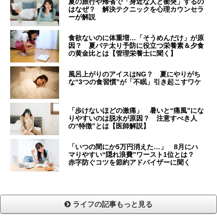
夏の旅行や帰省で「身近な人と衝突」するの
はなぜ？ 解決テクニックを心理カウンセラ
ーが解説
食欲ないのに体重増…「そうめんだけ」が原
因？ 夏バテ太り予防に役立つ栄養素＆夕食
の黄金比とは【管理栄養士に聞く】
風呂上がりのアイスはNG？ 夏にやりがち
な“3つの食習慣”が「不眠」引き起こすワケ
「歩けないほどの激痛」 暑いと“痛風”にな
りやすいのは脱水が原因？ 注意すべき人
の“特徴”とは【医師解説】
「いつの間にか5万円消えた…」 8月にハ
マりやすい“隠れ浪費”ワースト1位とは？
赤字防ぐコツを節約アドバイザーに聞く
ライフの記事もっと見る