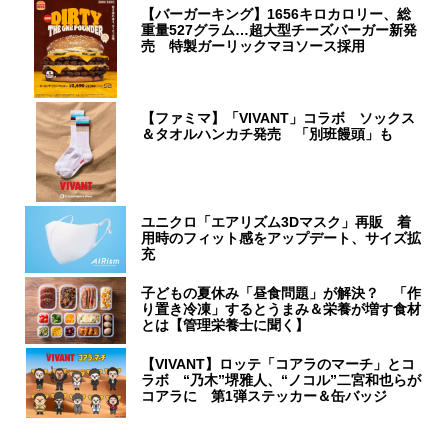
【バーガーキング】1656キロカロリー、総
重量527グラム…超大型チーズバーガー新発
売 特製ガーリックマヨソース採用
【ファミマ】「VIVANT」コラボ ソックス
＆タオルハンカチ発売 「別班饅頭」も
ユニクロ「エアリズム3Dマスク」再販 着
用時のフィット感をアップデート、サイズ拡
充
子どもの夏休み「昼食問題」が解決？ 「作
り置き冷凍」するとうまみ＆栄養が増す食材
とは【管理栄養士に聞く】
【VIVANT】ロッテ「コアラのマーチ」とコ
ラボ “乃木”堺雅人、“ノコル”二宮和也らが
コアラに 第1弾ステッカー＆缶バッジ