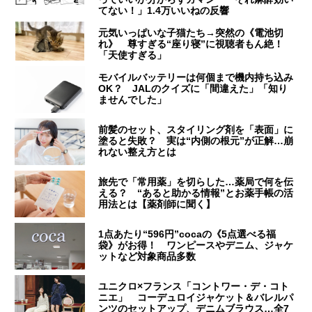
てない！」1.4万いいねの反響
元気いっぱいな子猫たち→突然の《電池切
れ》 尊すぎる“座り寝”に視聴者もん絶！
「天使すぎる」
モバイルバッテリーは何個まで機内持ち込み
OK？ JALのクイズに「間違えた」「知り
ませんでした」
前髪のセット、スタイリング剤を「表面」に
塗ると失敗？ 実は“内側の根元”が正解…崩
れない整え方とは
旅先で「常用薬」を切らした…薬局で何を伝
える？ “あると助かる情報”とお薬手帳の活
用法とは【薬剤師に聞く】
1点あたり“596円”cocaの《5点選べる福
袋》がお得！ ワンピースやデニム、ジャケ
ットなど対象商品多数
ユニクロ×フランス「コントワー・デ・コト
ニエ」 コーデュロイジャケット＆バレルパ
ンツのセットアップ、デニムブラウス…全7