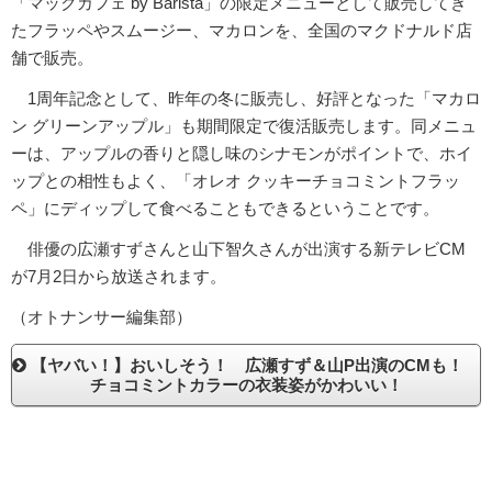
「マックカフェ by Barista」の限定メニューとして販売してき
たフラッペやスムージー、マカロンを、全国のマクドナルド店
舗で販売。
1周年記念として、昨年の冬に販売し、好評となった「マカロ
ン グリーンアップル」も期間限定で復活販売します。同メニュ
ーは、アップルの香りと隠し味のシナモンがポイントで、ホイ
ップとの相性もよく、「オレオ クッキーチョコミントフラッ
ペ」にディップして食べることもできるということです。
俳優の広瀬すずさんと山下智久さんが出演する新テレビCM
が7月2日から放送されます。
（オトナンサー編集部）
【ヤバい！】おいしそう！ 広瀬すず＆山P出演のCMも！
チョコミントカラーの衣装姿がかわいい！