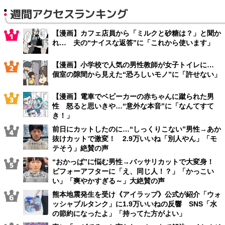
週間アクセスランキング
【漫画】カフェ店員から「ミルクと砂糖は？」と聞か
れ… 夫の“ナイスな返答”に「これから使います」
【漫画】小学校で人気の男性教師が女子トイレに…
個室の隙間から見えた“恐ろしいモノ”に「許せない」
【漫画】電車でベビーカーの赤ちゃんに蹴られた男
性 怒ると思いきや…“意外な本音”に「なんてすて
き！」
前日にカットしたのに…“しっくりこない”男性→あか
抜けカットで激変！ 2.9万いいね「別人やん」「モ
テそう」絶賛の声
“おかっぱ”に悩む男性→バッサリカットで大変身！
ビフォーアフターに「え、同じ人！？」「かっこい
い」「爽やかすぎる～」大絶賛の声
熊本地震発生を受け《アイラップ》公式が紹介「ウォ
ッシャブルタンク」に1.9万いいねの反響 SNS「水
の節約になったよ」「持ってた方がよい」