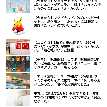
【今日から】ジェラート ピケ カフェ×ドラ
ゴンクエストが初コラボ SNS「おっさん行
けるのかこれ…」「えぐかわいい」
【今日から】マクドナルド、次のハッピーセ
ットは「ポケモン」 おもちゃ全12種類に
SNS「こういうのでいいんだよ」
【ユニクロ】1枚でも重ね着でも…990円
の“バズトップス”が優秀！「めっちゃかわい
い」「着心地いい」と話題
【牛角】「呪術廻戦」コラボ 呪術高専1年
ズ、七海建人、五条悟コラボメニュー 缶バ
ッジ＆クリアカードもらえる
「でけぇ油揚げ！？」本物の“45％増量”フ
ァミチキのサイズに驚愕 SNS「めっちゃお
いしかった」「食べ応え満点でした」
牛乳は《冷凍で1カ月》保存できる！ マル
エツの“活用術”にSNS「天才ですか」「発想
なかった」