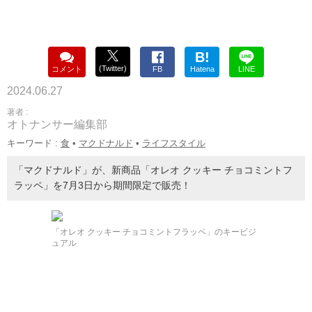
B!
(Twitter)
コメント
FB
Hatena
LINE
2024.06.27
著者 :
オトナンサー編集部
キーワード :
食
•
マクドナルド
•
ライフスタイル
「マクドナルド」が、新商品「オレオ クッキー チョコミントフ
ラッペ」を7月3日から期間限定で販売！
「オレオ クッキー チョコミントフラッペ」のキービジ
ュアル