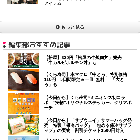
アイテム
もっと見る
編集部おすすめ記事
【松屋】630円「松屋の牛焼肉丼」発売
「牛カルビホルモン丼」も
【くら寿司】本マグロ「中とろ」特別価格
110円 5日間限定＆一皿“無料” 「大と
ろ」も
【今日から】くら寿司×ミニオンズ初コラ
ボ “実物”オリジナルステッカー、クリアポ
ーチ
【今日から】「サブウェイ」サマーバッグ発
売 特製「保冷バッグ」「包める保冷サブラ
ップ」の実物 割引チケット3500円封入