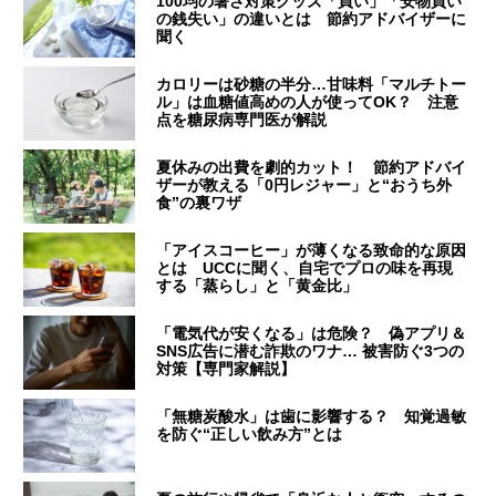
100均の暑さ対策グッズ「買い」「安物買い
の銭失い」の違いとは 節約アドバイザーに
聞く
カロリーは砂糖の半分…甘味料「マルチトー
ル」は血糖値高めの人が使ってOK？ 注意
点を糖尿病専門医が解説
夏休みの出費を劇的カット！ 節約アドバイ
ザーが教える「0円レジャー」と“おうち外
食”の裏ワザ
「アイスコーヒー」が薄くなる致命的な原因
とは UCCに聞く、自宅でプロの味を再現
する「蒸らし」と「黄金比」
「電気代が安くなる」は危険？ 偽アプリ＆
SNS広告に潜む詐欺のワナ… 被害防ぐ3つの
対策【専門家解説】
「無糖炭酸水」は歯に影響する？ 知覚過敏
を防ぐ“正しい飲み方”とは