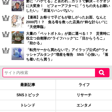
妻に「ハゲてる」と言われ…カットで解決→イケオジ
に大変身！ ビフォーアフターに「うちの夫もお願い
したい」「若返りハンパない」
【漫画】お祭りで子どもが欲しがったお面、なんと
2000円！？ 焦る母を救った店員の“粋な計らい”に
「天使降臨」
大量の「ペットボトル」が楽に運べる！？ 災害時に
役立つ自衛隊の“ライフハック”に「目からうろこ」
「助かる」
「転売ヤーから買わないで」アイラップ公式が“ウォ
ッシャブルタンク”増産を報告 SNS「心強い」「落
ち着いたら買う」
最新記事
ライフ
SNSトピック
リサーチ
トレンド
エンタメ