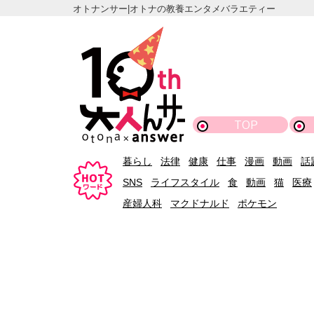
オトナンサー|オトナの教養エンタメバラエティー
TOP
暮らし
法律
健康
仕事
漫画
動画
話
SNS
ライフスタイル
食
動画
猫
医療
産婦人科
マクドナルド
ポケモン