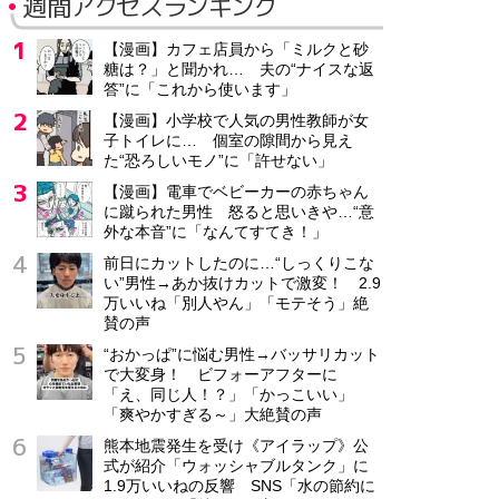
週間アクセスランキング
【漫画】カフェ店員から「ミルクと砂
糖は？」と聞かれ… 夫の“ナイスな返
答”に「これから使います」
【漫画】小学校で人気の男性教師が女
子トイレに… 個室の隙間から見え
た“恐ろしいモノ”に「許せない」
【漫画】電車でベビーカーの赤ちゃん
に蹴られた男性 怒ると思いきや…“意
外な本音”に「なんてすてき！」
前日にカットしたのに…“しっくりこな
い”男性→あか抜けカットで激変！ 2.9
万いいね「別人やん」「モテそう」絶
賛の声
“おかっぱ”に悩む男性→バッサリカット
で大変身！ ビフォーアフターに
「え、同じ人！？」「かっこいい」
「爽やかすぎる～」大絶賛の声
熊本地震発生を受け《アイラップ》公
式が紹介「ウォッシャブルタンク」に
1.9万いいねの反響 SNS「水の節約に