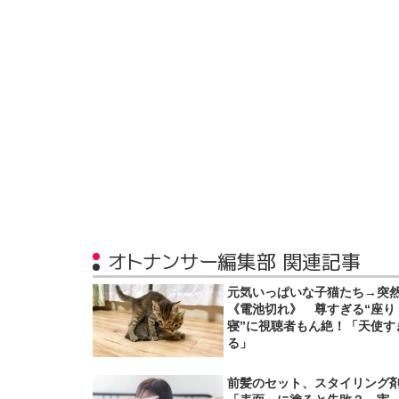
オトナンサー編集部 関連記事
元気いっぱいな子猫たち→突
《電池切れ》 尊すぎる“座り
寝”に視聴者もん絶！「天使す
る」
前髪のセット、スタイリング