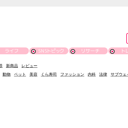
ライフ
SNSトピック
リサーチ
ト
題
新商品
レビュー
動物
ペット
美容
くら寿司
ファッション
内科
法律
サブウェ