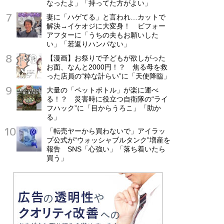
なったよ」「持ってた方がよい」
妻に「ハゲてる」と言われ…カットで
解決→イケオジに大変身！ ビフォー
アフターに「うちの夫もお願いした
い」「若返りハンパない」
【漫画】お祭りで子どもが欲しがった
お面、なんと2000円！？ 焦る母を救
った店員の“粋な計らい”に「天使降臨」
大量の「ペットボトル」が楽に運べ
る！？ 災害時に役立つ自衛隊の“ライ
フハック”に「目からうろこ」「助か
る」
「転売ヤーから買わないで」アイラッ
プ公式が“ウォッシャブルタンク”増産を
報告 SNS「心強い」「落ち着いたら
買う」