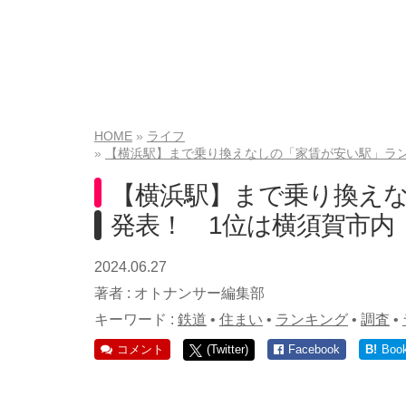
HOME
ライフ
【横浜駅】まで乗り換えなしの「家賃が安い駅」ランキ
【横浜駅】まで乗り換え
発表！ 1位は横須賀市内「
2024.06.27
著者 :
オトナンサー編集部
キーワード :
鉄道
•
住まい
•
ランキング
•
調査
•
コメント
(Twitter)
Facebook
B!
Boo