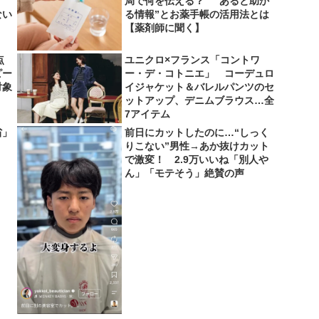
局で何を伝える？ “あると助か
ない
る情報”とお薬手帳の活用法とは
【薬剤師に聞く】
点
ユニクロ×フランス「コントワ
ピー
ー・デ・コトニエ」 コーデュロ
対象
イジャケット＆バレルパンツのセ
ットアップ、デニムブラウス…全
7アイテム
省」
前日にカットしたのに…“しっく
りこない”男性→あか抜けカット
で激変！ 2.9万いいね「別人や
ん」「モテそう」絶賛の声