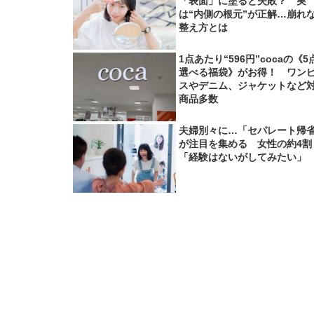
「表面」に塗ると失敗？ 実
は“内側の根元”が正解…崩れ
整え方とは
1点あたり“596円”cocaの《5
選べる福袋》がお得！ ワン
スやデニム、ジャケットなど
商品多数
夫婦別々に…「セパレート帰
が注目を集める 女性の約4割
「経験はないがしてみたい」