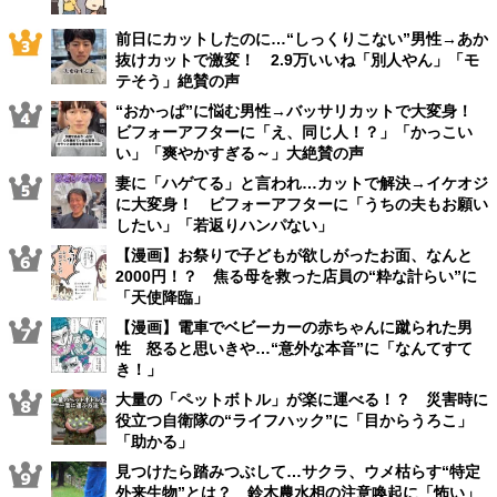
前日にカットしたのに…“しっくりこない”男性→あか
抜けカットで激変！ 2.9万いいね「別人やん」「モ
テそう」絶賛の声
“おかっぱ”に悩む男性→バッサリカットで大変身！
ビフォーアフターに「え、同じ人！？」「かっこい
い」「爽やかすぎる～」大絶賛の声
妻に「ハゲてる」と言われ…カットで解決→イケオジ
に大変身！ ビフォーアフターに「うちの夫もお願い
したい」「若返りハンパない」
【漫画】お祭りで子どもが欲しがったお面、なんと
2000円！？ 焦る母を救った店員の“粋な計らい”に
「天使降臨」
【漫画】電車でベビーカーの赤ちゃんに蹴られた男
性 怒ると思いきや…“意外な本音”に「なんてすて
き！」
大量の「ペットボトル」が楽に運べる！？ 災害時に
役立つ自衛隊の“ライフハック”に「目からうろこ」
「助かる」
見つけたら踏みつぶして…サクラ、ウメ枯らす“特定
外来生物”とは？ 鈴木農水相の注意喚起に「怖い」