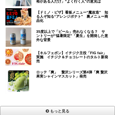
裕がある人だけ」“よく行く人”の意見は
【ドミノ・ピザ】看板メニュー“魔改造” 知
る人ぞ知る“アレンジポテト” 裏メニュー商
品化
35度以上で「ビール」売れなくなる？ サ
ントリーが“猛暑限定”「夏生」を開発した意
外な背景
【キルフェボン】イチジク主役「FIG fair」
実施 イチジク＆チョコレートのタルト新発
売
ロッテ「爽」 贅沢シリーズ第4弾「爽 贅沢
果実シャインマスカット」発売
もっと見る