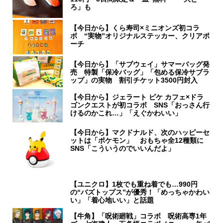
ろ」も
【今日から】くら寿司×ミニオンズ初コラ
ボ “実物”オリジナルステッカー、クリアポ
ーチ
【今日から】「サブウェイ」サマーバッグ発
売 特製「保冷バッグ」「包める保冷サブラ
ップ」の実物 割引チケット3500円封入
【今日から】ジェラート ピケ カフェ×ドラ
ゴンクエストが初コラボ SNS「おっさん行
けるのかこれ…」「えぐかわいい」
【今日から】マクドナルド、次のハッピーセ
ットは「ポケモン」 おもちゃ全12種類に
SNS「こういうのでいいんだよ」
【ユニクロ】1枚でも重ね着でも…990円
の“バズトップス”が優秀！「めっちゃかわい
い」「着心地いい」と話題
【牛角】「呪術廻戦」コラボ 呪術高専1年