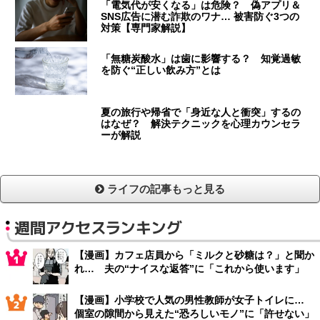
「電気代が安くなる」は危険？ 偽アプリ＆
SNS広告に潜む詐欺のワナ… 被害防ぐ3つの
対策【専門家解説】
「無糖炭酸水」は歯に影響する？ 知覚過敏
を防ぐ“正しい飲み方”とは
夏の旅行や帰省で「身近な人と衝突」するの
はなぜ？ 解決テクニックを心理カウンセラ
ーが解説
ライフの記事もっと見る
週間アクセスランキング
【漫画】カフェ店員から「ミルクと砂糖は？」と聞か
れ… 夫の“ナイスな返答”に「これから使います」
【漫画】小学校で人気の男性教師が女子トイレに…
個室の隙間から見えた“恐ろしいモノ”に「許せない」