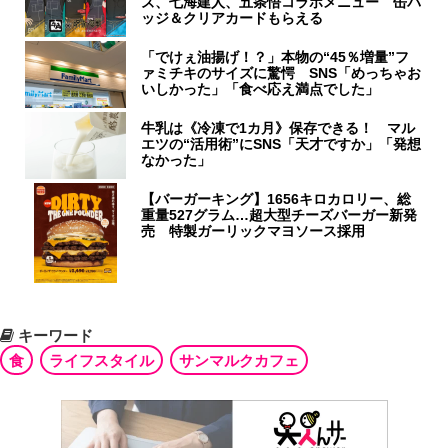
ズ、七海建人、五条悟コラボメニュー 缶バ
ッジ＆クリアカードもらえる
「でけぇ油揚げ！？」本物の“45％増量”フ
ァミチキのサイズに驚愕 SNS「めっちゃお
いしかった」「食べ応え満点でした」
牛乳は《冷凍で1カ月》保存できる！ マル
エツの“活用術”にSNS「天才ですか」「発想
なかった」
【バーガーキング】1656キロカロリー、総
重量527グラム…超大型チーズバーガー新発
売 特製ガーリックマヨソース採用
キーワード
食
ライフスタイル
サンマルクカフェ