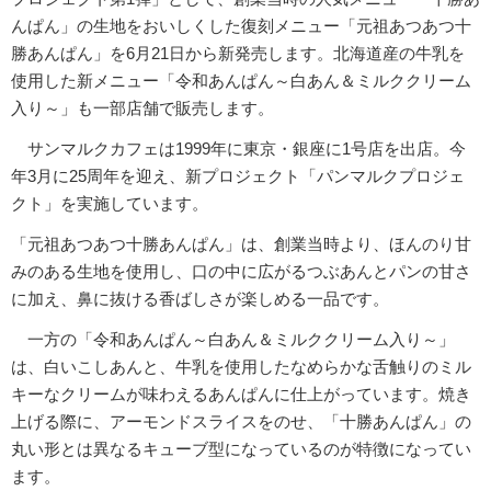
んぱん」の生地をおいしくした復刻メニュー「元祖あつあつ十
勝あんぱん」を6月21日から新発売します。北海道産の牛乳を
使用した新メニュー「令和あんぱん～白あん＆ミルククリーム
入り～」も一部店舗で販売します。
サンマルクカフェは1999年に東京・銀座に1号店を出店。今
年3月に25周年を迎え、新プロジェクト「パンマルクプロジェ
クト」を実施しています。
「元祖あつあつ十勝あんぱん」は、創業当時より、ほんのり甘
みのある生地を使用し、口の中に広がるつぶあんとパンの甘さ
に加え、鼻に抜ける香ばしさが楽しめる一品です。
一方の「令和あんぱん～白あん＆ミルククリーム入り～」
は、白いこしあんと、牛乳を使用したなめらかな舌触りのミル
キーなクリームが味わえるあんぱんに仕上がっています。焼き
上げる際に、アーモンドスライスをのせ、「十勝あんぱん」の
丸い形とは異なるキューブ型になっているのが特徴になってい
ます。