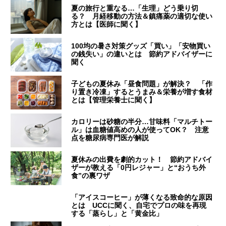
夏の旅行と重なる…「生理」どう乗り切
る？ 月経移動の方法＆鎮痛薬の適切な使い
方とは【医師に聞く】
100均の暑さ対策グッズ「買い」「安物買い
の銭失い」の違いとは 節約アドバイザーに
聞く
子どもの夏休み「昼食問題」が解決？ 「作
り置き冷凍」するとうまみ＆栄養が増す食材
とは【管理栄養士に聞く】
カロリーは砂糖の半分…甘味料「マルチトー
ル」は血糖値高めの人が使ってOK？ 注意
点を糖尿病専門医が解説
夏休みの出費を劇的カット！ 節約アドバイ
ザーが教える「0円レジャー」と“おうち外
食”の裏ワザ
「アイスコーヒー」が薄くなる致命的な原因
とは UCCに聞く、自宅でプロの味を再現
する「蒸らし」と「黄金比」