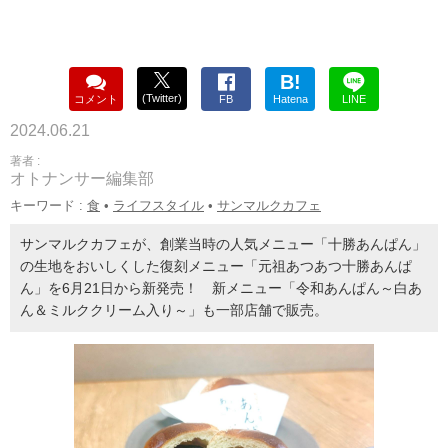
B!
(Twitter)
コメント
FB
Hatena
LINE
2024.06.21
著者 :
オトナンサー編集部
キーワード :
食
•
ライフスタイル
•
サンマルクカフェ
サンマルクカフェが、創業当時の人気メニュー「十勝あんぱん」
の生地をおいしくした復刻メニュー「元祖あつあつ十勝あんぱ
ん」を6月21日から新発売！ 新メニュー「令和あんぱん～白あ
ん＆ミルククリーム入り～」も一部店舗で販売。