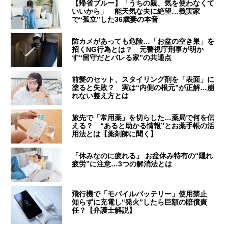
【帰省ブルー】「うちの親、気を使わなくて
いいから」 能天気な夫に絶望…義実家
で“孤立”した36歳妻の本音
防カメがあっても危険…「お盆の空き巣」を
招くNG行為とは？ 元警視庁刑事が明か
す“留守だとバレる家”の共通点
前髪のセット、スタイリング剤を「表面」に
塗ると失敗？ 実は“内側の根元”が正解…崩
れない整え方とは
旅先で「常用薬」を切らした…薬局で何を伝
える？ “あると助かる情報”とお薬手帳の活
用法とは【薬剤師に聞く】
「休みなのに疲れる」 お盆休み特有の“隠れ
疲労”に注意…3つの解消法とは
飛行機で「モバイルバッテリー」使用禁止
知らずに充電し“発火”したら巨額の賠償責
任？【弁護士解説】