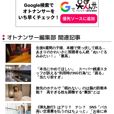
オトナンサー編集部 関連記事
生後6週間の子猫、本棚で突っ伏して眠る…
あまりのかわいさに視聴者もん絶「ぬいぐる
みみたい！」「最高」
「本当にやめてほしい」 スーパー銭湯スタ
ッフが訴える“利用時のNG行為”に「困る」
「当たり前すぎ」
旅先のホテルで「眠れない」のは脳の防衛本
能？ 高すぎる枕を調整する“裏技”とは
《弾丸旅行》はアリ？ ナシ？ SNS「バカ
高い交通費を払うのはちょっと」「お金に余