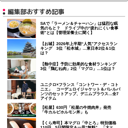
編集部おすすめ記事
SAで「ラーメン＆チャーハン」は猛烈な眠
気のもと？ ドライブ中の“疲れにくい食事
術”とは【管理栄養士に聞く】
【お城】2026年上半期“人気”アクセスラン
キング 3位「松本城」…東日本2位＆1位
は？
【熱中症】予防に効果的な食材ランキング
3位「鶏むね肉」2位「マグロ」…1位は？
ユニクロ×フランス「コントワー・デ・コト
ニエ」 コーデュロイジャケット＆バレルパ
ンツのセットアップ、デニムブラウス…全7
アイテム
【松屋】630円「松屋の牛焼肉丼」発売
「牛カルビホルモン丼」も
【くら寿司】本マグロ「中とろ」特別価格
110円 5日間限定＆一皿“無料” 「大と