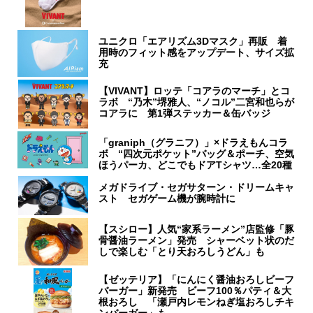
ユニクロ「エアリズム3Dマスク」再販 着
用時のフィット感をアップデート、サイズ拡
充
【VIVANT】ロッテ「コアラのマーチ」とコ
ラボ “乃木”堺雅人、“ノコル”二宮和也らが
コアラに 第1弾ステッカー＆缶バッジ
「graniph（グラニフ）」×ドラえもんコラ
ボ “四次元ポケット”バッグ＆ポーチ、空気
ほうパーカ、どこでもドアTシャツ…全20種
メガドライブ・セガサターン・ドリームキャ
スト セガゲーム機が腕時計に
【スシロー】人気“家系ラーメン”店監修「豚
骨醤油ラーメン」発売 シャーベット状のだ
しで楽しむ「とり天おろしうどん」も
【ゼッテリア】「にんにく醤油おろしビーフ
バーガー」新発売 ビーフ100％パティ＆大
根おろし 「瀬戸内レモンねぎ塩おろしチキ
ンバーガー」も