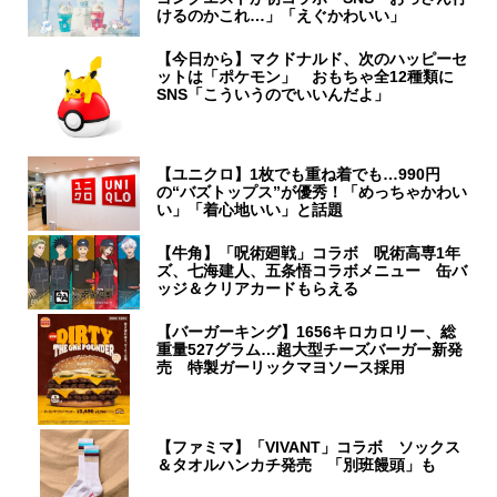
けるのかこれ…」「えぐかわいい」
【今日から】マクドナルド、次のハッピーセ
ットは「ポケモン」 おもちゃ全12種類に
SNS「こういうのでいいんだよ」
【ユニクロ】1枚でも重ね着でも…990円
の“バズトップス”が優秀！「めっちゃかわい
い」「着心地いい」と話題
【牛角】「呪術廻戦」コラボ 呪術高専1年
ズ、七海建人、五条悟コラボメニュー 缶バ
ッジ＆クリアカードもらえる
【バーガーキング】1656キロカロリー、総
重量527グラム…超大型チーズバーガー新発
売 特製ガーリックマヨソース採用
【ファミマ】「VIVANT」コラボ ソックス
＆タオルハンカチ発売 「別班饅頭」も