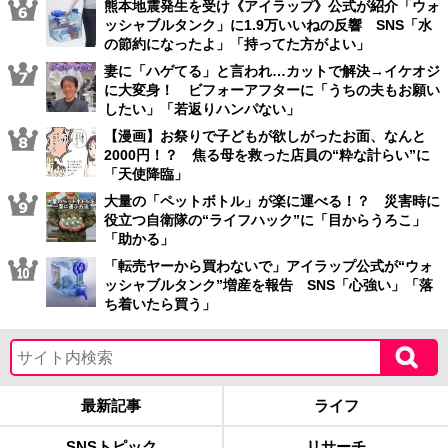
熊本地震発生を受け《アイラップ》公式が紹介「ウォ
ッシャブルタンク」に1.9万いいねの反響 SNS「水
の節約になったよ」「持ってた方がよい」
妻に「ハゲてる」と言われ…カットで解決→イケオジ
に大変身！ ビフォーアフターに「うちの夫もお願い
したい」「若返りハンパない」
【漫画】お祭りで子どもが欲しがったお面、なんと
2000円！？ 焦る母を救った店員の“粋な計らい”に
「天使降臨」
大量の「ペットボトル」が楽に運べる！？ 災害時に
役立つ自衛隊の“ライフハック”に「目からうろこ」
「助かる」
「転売ヤーから買わないで」アイラップ公式が“ウォ
ッシャブルタンク”増産を報告 SNS「心強い」「落
ち着いたら買う」
最新記事
ライフ
SNSトピック
リサーチ