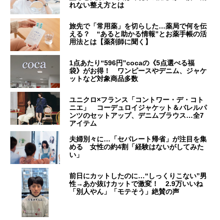
れない整え方とは
旅先で「常用薬」を切らした…薬局で何を伝
える？ “あると助かる情報”とお薬手帳の活
用法とは【薬剤師に聞く】
1点あたり“596円”cocaの《5点選べる福
袋》がお得！ ワンピースやデニム、ジャケ
ットなど対象商品多数
ユニクロ×フランス「コントワー・デ・コト
ニエ」 コーデュロイジャケット＆バレルパ
ンツのセットアップ、デニムブラウス…全7
アイテム
夫婦別々に…「セパレート帰省」が注目を集
める 女性の約4割「経験はないがしてみた
い」
前日にカットしたのに…“しっくりこない”男
性→あか抜けカットで激変！ 2.9万いいね
「別人やん」「モテそう」絶賛の声