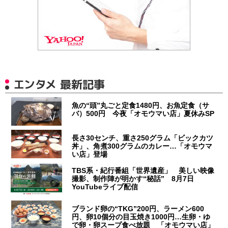
エンタメ 最新記事
魚の“頭”丸ごと定食1480円、お魚定食（サ
バ）500円 今夜「オモウマい店」夏休みSP
長さ30センチ、重さ250グラム「ビックカツ
丼」、角煮300グラムのカレー…「オモウマ
い店」登場
TBS系・紀行番組「世界遺産」 美しい映像
撮影、制作陣が明かす“秘話” 8月7日
YouTubeライブ配信
ブランド卵の“TKG”200円、ラーメン600
円、卵10個分の目玉焼き1000円…生卵・ゆ
で卵・卵スープ食べ放題 「オモウマい店」