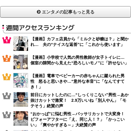
エンタメの記事もっと見る
週間アクセスランキング
【漫画】カフェ店員から「ミルクと砂糖は？」と聞か
れ… 夫の“ナイスな返答”に「これから使います」
【漫画】小学校で人気の男性教師が女子トイレに…
個室の隙間から見えた“恐ろしいモノ”に「許せない」
【漫画】電車でベビーカーの赤ちゃんに蹴られた男
性 怒ると思いきや…“意外な本音”に「なんてすて
き！」
前日にカットしたのに…“しっくりこない”男性→あか
抜けカットで激変！ 2.9万いいね「別人やん」「モ
テそう」絶賛の声
“おかっぱ”に悩む男性→バッサリカットで大変身！
ビフォーアフターに「え、同じ人！？」「かっこい
い」「爽やかすぎる～」大絶賛の声