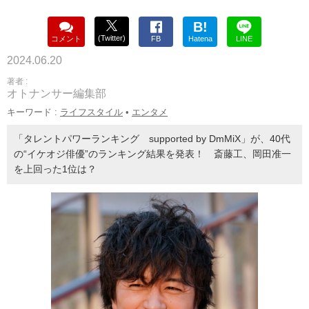
B!
(Twitter)
コメント
FB
Hatena
LINE
2024.06.20
著者 :
オトナンサー編集部
キーワード :
ライフスタイル
•
エンタメ
「タレントパワーランキング supported by DmMiX」が、40代
の“イケオジ俳優”のランキング結果を発表！ 斎藤工、岡田准一
を上回った1位は？