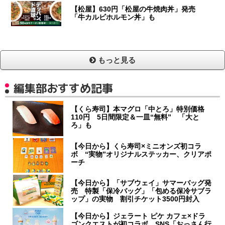
【松屋】630円「松屋の牛焼肉丼」発売
「牛カルビホルモン丼」も
もっと見る
編集部おすすめ記事
【くら寿司】本マグロ「中とろ」特別価格
110円 5日間限定＆一皿“無料” 「大と
ろ」も
【今日から】くら寿司×ミニオンズ初コラ
ボ “実物”オリジナルステッカー、クリアポ
ーチ
【今日から】「サブウェイ」サマーバッグ発
売 特製「保冷バッグ」「包める保冷サブラ
ップ」の実物 割引チケット3500円封入
【今日から】ジェラート ピケ カフェ×ドラ
ゴンクエストが初コラボ SNS「おっさん行