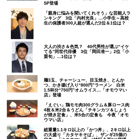
SP登場
「親身に悩みを聞いてくれそう」な芸能人ラ
ンキング 3位「内村光良」…小学生～高校
生の保護者300人超が選んだ2位＆1位は？
大人の渋さ＆色気？ 40代男性が選ぶ“イケ
てる”同世代俳優 3位「岡田准一」2位「小
栗旬」…1位は？
麺3玉、チャーシュー、目玉焼き、とんか
つ、かき揚げ入り“800円”ラーメン 白米
1.5杯分“750円”オムライス…「オモウマい
店」登場
「えぐい」鶏モモ肉300グラム＆豚ロース肉
4枚＆米2合＆うどん「チキンカツ＆しょう
が焼き定食」、米5合の定食も 今夜「オモ
ウマい店」
総重量1.1キロ以上の「かつ丼」、2キロ以上
の大盛り「カタヤキそば」、ザンギ25個の