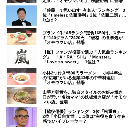
定食…「オモウマい店」“検証企画”に登場
「佐藤」で思い出す“有名人”ランキング 3
位「timelesz 佐藤勝利」2位「佐藤二朗」…
1位は？
ブランド牛“A5ランク”定食1650円、ステー
キ“140グラム”2420円 “破格”の食事処が
「オモウマい店」登場
【嵐】ファンが投票で選ぶ「人気曲ランキン
グ」 「A・RA・SHI」「Monster」
「Love so sweet」…1位は？
小鉢2つ付き“500円ラーメン” 小学4年生
の“広報”がいる創業43年の中華料理店
「オモウマい店」登場
山芋と卵黄を…独自スタイルのお好み焼き
口が荒い“名物ママ”の鉄板焼き店が「オモウ
マい店」登場
【脇役俳優】ランキング 3位「松重豊」、
2位「小日向文世」…1位は“主役を食う存在
感”のバイプレーヤー？