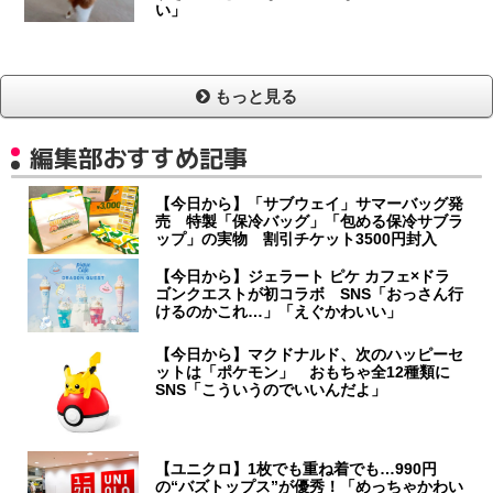
い」
もっと見る
編集部おすすめ記事
【今日から】「サブウェイ」サマーバッグ発
売 特製「保冷バッグ」「包める保冷サブラ
ップ」の実物 割引チケット3500円封入
【今日から】ジェラート ピケ カフェ×ドラ
ゴンクエストが初コラボ SNS「おっさん行
けるのかこれ…」「えぐかわいい」
【今日から】マクドナルド、次のハッピーセ
ットは「ポケモン」 おもちゃ全12種類に
SNS「こういうのでいいんだよ」
【ユニクロ】1枚でも重ね着でも…990円
の“バズトップス”が優秀！「めっちゃかわい