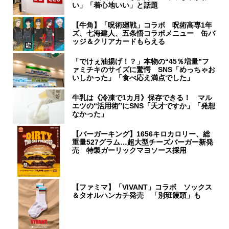
い」「着心地いい」と話題
【牛角】「呪術廻戦」コラボ 呪術高専1年
ズ、七海建人、五条悟コラボメニュー 缶バ
ッジ＆クリアカードもらえる
「でけぇ油揚げ！？」本物の“45％増量”フ
ァミチキのサイズに驚愕 SNS「めっちゃお
いしかった」「食べ応え満点でした」
牛乳は《冷凍で1カ月》保存できる！ マル
エツの“活用術”にSNS「天才ですか」「発想
なかった」
【バーガーキング】1656キロカロリー、総
重量527グラム…超大型チーズバーガー新発
売 特製ガーリックマヨソース採用
【ファミマ】「VIVANT」コラボ ソックス
＆タオルハンカチ発売 「別班饅頭」も