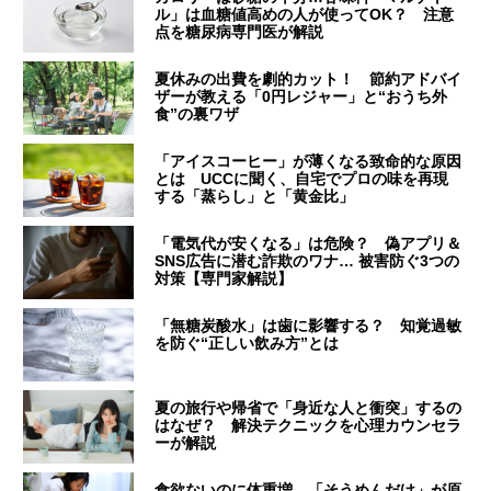
ル」は血糖値高めの人が使ってOK？ 注意
点を糖尿病専門医が解説
夏休みの出費を劇的カット！ 節約アドバイ
ザーが教える「0円レジャー」と“おうち外
食”の裏ワザ
「アイスコーヒー」が薄くなる致命的な原因
とは UCCに聞く、自宅でプロの味を再現
する「蒸らし」と「黄金比」
「電気代が安くなる」は危険？ 偽アプリ＆
SNS広告に潜む詐欺のワナ… 被害防ぐ3つの
対策【専門家解説】
「無糖炭酸水」は歯に影響する？ 知覚過敏
を防ぐ“正しい飲み方”とは
夏の旅行や帰省で「身近な人と衝突」するの
はなぜ？ 解決テクニックを心理カウンセラ
ーが解説
食欲ないのに体重増…「そうめんだけ」が原