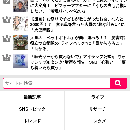
妻に「ハゲてる」と言われ…カットで解決→イケオジ
に大変身！ ビフォーアフターに「うちの夫もお願い
したい」「若返りハンパない」
【漫画】お祭りで子どもが欲しがったお面、なんと
2000円！？ 焦る母を救った店員の“粋な計らい”に
「天使降臨」
大量の「ペットボトル」が楽に運べる！？ 災害時に
役立つ自衛隊の“ライフハック”に「目からうろこ」
「助かる」
「転売ヤーから買わないで」アイラップ公式が“ウォ
ッシャブルタンク”増産を報告 SNS「心強い」「落
ち着いたら買う」
最新記事
ライフ
SNSトピック
リサーチ
トレンド
エンタメ