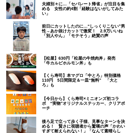
夫婦別々に…「セパレート帰省」が注目を集
める 女性の約4割「経験はないがしてみた
い」
前日にカットしたのに…“しっくりこない”男
性→あか抜けカットで激変！ 2.9万いいね
「別人やん」「モテそう」絶賛の声
【松屋】630円「松屋の牛焼肉丼」発売
「牛カルビホルモン丼」も
【くら寿司】本マグロ「中とろ」特別価格
110円 5日間限定＆一皿“無料” 「大と
ろ」も
【今日から】くら寿司×ミニオンズ初コラ
ボ “実物”オリジナルステッカー、クリアポ
ーチ
後ろ足で立って歩く子猫、見事なターンを決
める！ 賢さに視聴者から驚嘆の声「かわい
すぎて耐えられない！」「なんて素晴らし