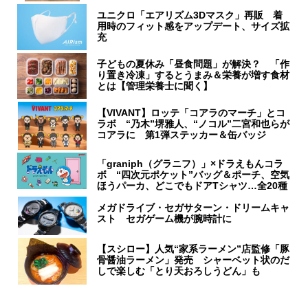
ユニクロ「エアリズム3Dマスク」再販 着
用時のフィット感をアップデート、サイズ拡
充
子どもの夏休み「昼食問題」が解決？ 「作
り置き冷凍」するとうまみ＆栄養が増す食材
とは【管理栄養士に聞く】
【VIVANT】ロッテ「コアラのマーチ」とコ
ラボ “乃木”堺雅人、“ノコル”二宮和也らが
コアラに 第1弾ステッカー＆缶バッジ
「graniph（グラニフ）」×ドラえもんコラ
ボ “四次元ポケット”バッグ＆ポーチ、空気
ほうパーカ、どこでもドアTシャツ…全20種
メガドライブ・セガサターン・ドリームキャ
スト セガゲーム機が腕時計に
【スシロー】人気“家系ラーメン”店監修「豚
骨醤油ラーメン」発売 シャーベット状のだ
しで楽しむ「とり天おろしうどん」も