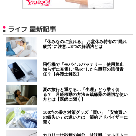
ライフ 最新記事
「休みなのに疲れる」 お盆休み特有の“隠れ
疲労”に注意…3つの解消法とは
飛行機で「モバイルバッテリー」使用禁止
知らずに充電し“発火”したら巨額の賠償責
任？【弁護士解説】
夏の旅行と重なる…「生理」どう乗り切
る？ 月経移動の方法＆鎮痛薬の適切な使い
方とは【医師に聞く】
100均の暑さ対策グッズ「買い」「安物買い
の銭失い」の違いとは 節約アドバイザーに
聞く
カロリーは砂糖の半分…甘味料「マルチトー