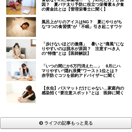
因？ 夏バテ太り予防に役立つ栄養素＆夕食
の黄金比とは【管理栄養士に聞く】
風呂上がりのアイスはNG？ 夏にやりがち
な“3つの食習慣”が「不眠」引き起こすワケ
「歩けないほどの激痛」 暑いと“痛風”にな
りやすいのは脱水が原因？ 注意すべき人
の“特徴”とは【医師解説】
「いつの間にか5万円消えた…」 8月にハ
マりやすい“隠れ浪費”ワースト1位とは？
赤字防ぐコツを節約アドバイザーに聞く
【水虫】バスマットだけじゃない…家庭内の
感染招く“要注意スポット”とは 医師に聞く
ライフの記事もっと見る