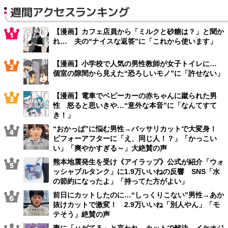
週間アクセスランキング
【漫画】カフェ店員から「ミルクと砂糖は？」と聞か
れ… 夫の“ナイスな返答”に「これから使います」
【漫画】小学校で人気の男性教師が女子トイレに…
個室の隙間から見えた“恐ろしいモノ”に「許せない」
【漫画】電車でベビーカーの赤ちゃんに蹴られた男
性 怒ると思いきや…“意外な本音”に「なんてすて
き！」
“おかっぱ”に悩む男性→バッサリカットで大変身！
ビフォーアフターに「え、同じ人！？」「かっこい
い」「爽やかすぎる～」大絶賛の声
熊本地震発生を受け《アイラップ》公式が紹介「ウォ
ッシャブルタンク」に1.9万いいねの反響 SNS「水
の節約になったよ」「持ってた方がよい」
前日にカットしたのに…“しっくりこない”男性→あか
抜けカットで激変！ 2.9万いいね「別人やん」「モ
テそう」絶賛の声