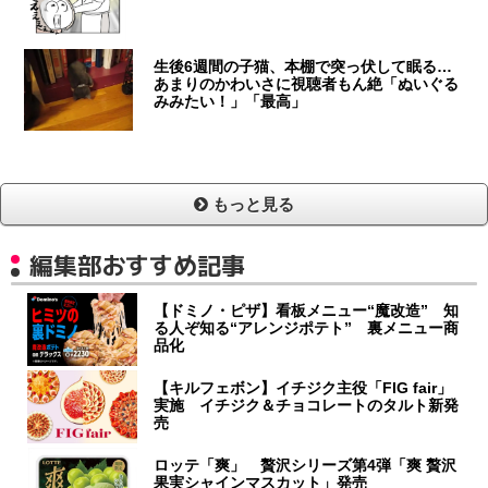
生後6週間の子猫、本棚で突っ伏して眠る…
あまりのかわいさに視聴者もん絶「ぬいぐる
みみたい！」「最高」
もっと見る
編集部おすすめ記事
【ドミノ・ピザ】看板メニュー“魔改造” 知
る人ぞ知る“アレンジポテト” 裏メニュー商
品化
【キルフェボン】イチジク主役「FIG fair」
実施 イチジク＆チョコレートのタルト新発
売
ロッテ「爽」 贅沢シリーズ第4弾「爽 贅沢
果実シャインマスカット」発売