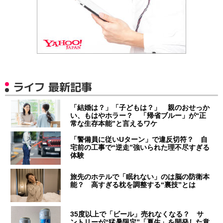
ライフ 最新記事
「結婚は？」「子どもは？」 親のおせっか
い、もはやホラー？ 「帰省ブルー」が“正
常な生存本能”と言えるワケ
「警備員に従いUターン」で違反切符？ 自
宅前の工事で“逆走”強いられた理不尽すぎる
体験
旅先のホテルで「眠れない」のは脳の防衛本
能？ 高すぎる枕を調整する“裏技”とは
35度以上で「ビール」売れなくなる？ サ
ントリーが“猛暑限定”「夏生」を開発した意