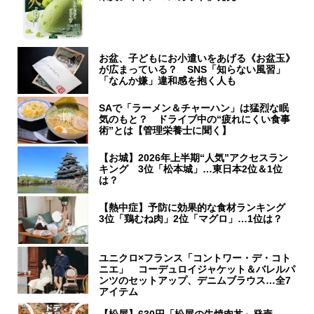
お盆、子どもにお小遣いをあげる《お盆玉》
が広まっている？ SNS「知らない風習」
「なんか嫌」違和感を抱く人も
SAで「ラーメン＆チャーハン」は猛烈な眠
気のもと？ ドライブ中の“疲れにくい食事
術”とは【管理栄養士に聞く】
【お城】2026年上半期“人気”アクセスラン
キング 3位「松本城」…東日本2位＆1位
は？
【熱中症】予防に効果的な食材ランキング
3位「鶏むね肉」2位「マグロ」…1位は？
ユニクロ×フランス「コントワー・デ・コト
ニエ」 コーデュロイジャケット＆バレルパ
ンツのセットアップ、デニムブラウス…全7
アイテム
【松屋】630円「松屋の牛焼肉丼」発売