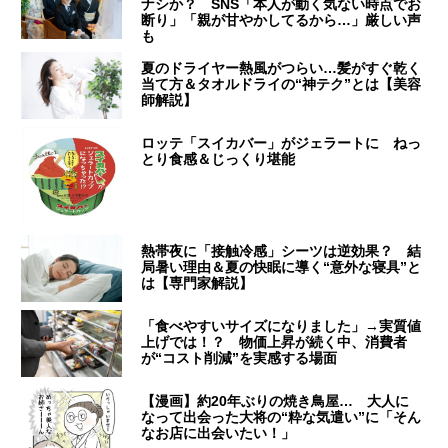
ナシか？ SNS「本人が動く気ない時点でお
断り」「親が甘やかしてるから…」厳しい声
も
夏のドライヤー熱風がつらい…髪がすぐ乾く
当て方＆タオルドライの“神テク”とは【美容
師解説】
ロッテ「スイカバー」がジェラートに ねっ
とり食感＆じっくり堪能
熱帯夜に「接触冷感」シーツは逆効果？ 結
局暑い理由＆夏の快眠に導く“意外な寝具”と
は【専門家解説】
「食べやすいサイズになりました」→実質値
上げでは！？ 物価上昇が続く中、消費者
が“コスト削減”を実感する場面
【漫画】約20年ぶりの焼き鳥屋… 大人に
なって出会った大将の“粋な気遣い”に「そん
なお店に出会いたい！」