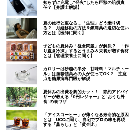
知らずに充電し“発火”したら巨額の賠償責
任？【弁護士解説】
夏の旅行と重なる…「生理」どう乗り切
る？ 月経移動の方法＆鎮痛薬の適切な使い
方とは【医師に聞く】
子どもの夏休み「昼食問題」が解決？ 「作
り置き冷凍」するとうまみ＆栄養が増す食材
とは【管理栄養士に聞く】
カロリーは砂糖の半分…甘味料「マルチトー
ル」は血糖値高めの人が使ってOK？ 注意
点を糖尿病専門医が解説
夏休みの出費を劇的カット！ 節約アドバイ
ザーが教える「0円レジャー」と“おうち外
食”の裏ワザ
「アイスコーヒー」が薄くなる致命的な原因
とは UCCに聞く、自宅でプロの味を再現
する「蒸らし」と「黄金比」