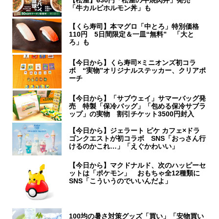
「牛カルビホルモン丼」も
【くら寿司】本マグロ「中とろ」特別価格
110円 5日間限定＆一皿“無料” 「大と
ろ」も
【今日から】くら寿司×ミニオンズ初コラ
ボ “実物”オリジナルステッカー、クリアポ
ーチ
【今日から】「サブウェイ」サマーバッグ発
売 特製「保冷バッグ」「包める保冷サブラ
ップ」の実物 割引チケット3500円封入
【今日から】ジェラート ピケ カフェ×ドラ
ゴンクエストが初コラボ SNS「おっさん行
けるのかこれ…」「えぐかわいい」
【今日から】マクドナルド、次のハッピーセ
ットは「ポケモン」 おもちゃ全12種類に
SNS「こういうのでいいんだよ」
100均の暑さ対策グッズ「買い」「安物買い