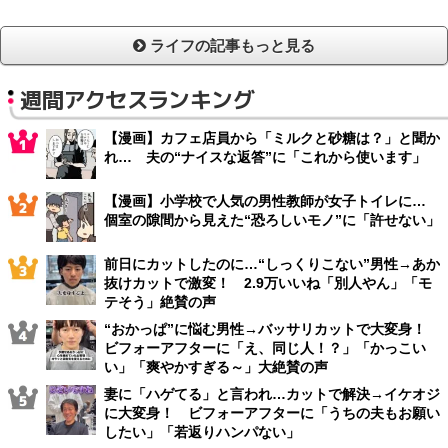
ライフの記事もっと見る
週間アクセスランキング
【漫画】カフェ店員から「ミルクと砂糖は？」と聞か
れ… 夫の“ナイスな返答”に「これから使います」
【漫画】小学校で人気の男性教師が女子トイレに…
個室の隙間から見えた“恐ろしいモノ”に「許せない」
前日にカットしたのに…“しっくりこない”男性→あか
抜けカットで激変！ 2.9万いいね「別人やん」「モ
テそう」絶賛の声
“おかっぱ”に悩む男性→バッサリカットで大変身！
ビフォーアフターに「え、同じ人！？」「かっこい
い」「爽やかすぎる～」大絶賛の声
妻に「ハゲてる」と言われ…カットで解決→イケオジ
に大変身！ ビフォーアフターに「うちの夫もお願い
したい」「若返りハンパない」