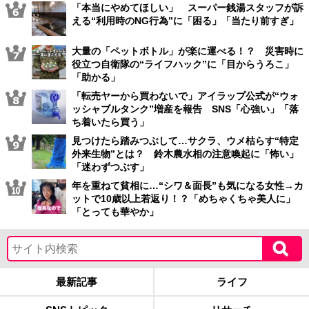
「本当にやめてほしい」 スーパー銭湯スタッフが訴
える“利用時のNG行為”に「困る」「当たり前すぎ」
大量の「ペットボトル」が楽に運べる！？ 災害時に
役立つ自衛隊の“ライフハック”に「目からうろこ」
「助かる」
「転売ヤーから買わないで」アイラップ公式が“ウォ
ッシャブルタンク”増産を報告 SNS「心強い」「落
ち着いたら買う」
見つけたら踏みつぶして…サクラ、ウメ枯らす“特定
外来生物”とは？ 鈴木農水相の注意喚起に「怖い」
「迷わずつぶす」
年を重ねて貧相に…“シワ＆面長”も気になる女性→カ
ットで10歳以上若返り！？「めちゃくちゃ美人に」
「とっても華やか」
最新記事
ライフ