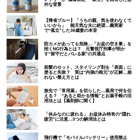
外な背景
【帰省ブルー】「うちの親、気を使わなくて
いいから」 能天気な夫に絶望…義実家
で“孤立”した36歳妻の本音
防カメがあっても危険…「お盆の空き巣」を
招くNG行為とは？ 元警視庁刑事が明か
す“留守だとバレる家”の共通点
前髪のセット、スタイリング剤を「表面」に
塗ると失敗？ 実は“内側の根元”が正解…崩
れない整え方とは
旅先で「常用薬」を切らした…薬局で何を伝
える？ “あると助かる情報”とお薬手帳の活
用法とは【薬剤師に聞く】
「休みなのに疲れる」 お盆休み特有の“隠れ
疲労”に注意…3つの解消法とは
飛行機で「モバイルバッテリー」使用禁止