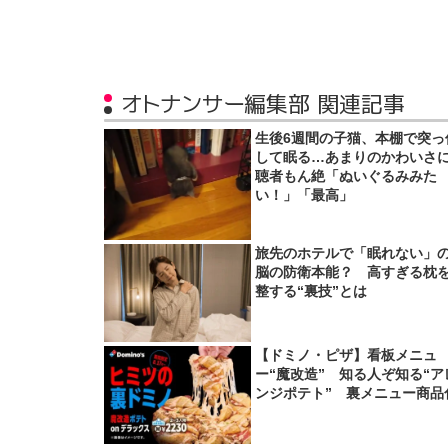
オトナンサー編集部 関連記事
生後6週間の子猫、本棚で突っ
して眠る…あまりのかわいさ
聴者もん絶「ぬいぐるみみた
い！」「最高」
旅先のホテルで「眠れない」
脳の防衛本能？ 高すぎる枕
整する“裏技”とは
【ドミノ・ピザ】看板メニュ
ー“魔改造” 知る人ぞ知る“ア
ンジポテト” 裏メニュー商品