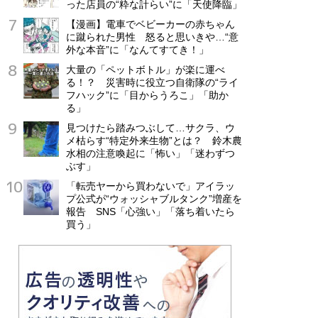
った店員の“粋な計らい”に「天使降臨」
【漫画】電車でベビーカーの赤ちゃん
に蹴られた男性 怒ると思いきや…“意
外な本音”に「なんてすてき！」
大量の「ペットボトル」が楽に運べ
る！？ 災害時に役立つ自衛隊の“ライ
フハック”に「目からうろこ」「助か
る」
見つけたら踏みつぶして…サクラ、ウ
メ枯らす“特定外来生物”とは？ 鈴木農
水相の注意喚起に「怖い」「迷わずつ
ぶす」
「転売ヤーから買わないで」アイラッ
プ公式が“ウォッシャブルタンク”増産を
報告 SNS「心強い」「落ち着いたら
買う」