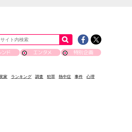
レンド
エンタメ
特別企画
実家
ランキング
調査
犯罪
熱中症
事件
心理