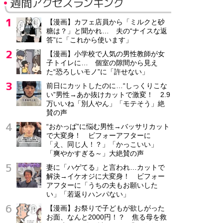
週間アクセスランキング
【漫画】カフェ店員から「ミルクと砂
糖は？」と聞かれ… 夫の“ナイスな返
答”に「これから使います」
【漫画】小学校で人気の男性教師が女
子トイレに… 個室の隙間から見え
た“恐ろしいモノ”に「許せない」
前日にカットしたのに…“しっくりこな
い”男性→あか抜けカットで激変！ 2.9
万いいね「別人やん」「モテそう」絶
賛の声
“おかっぱ”に悩む男性→バッサリカット
で大変身！ ビフォーアフターに
「え、同じ人！？」「かっこいい」
「爽やかすぎる～」大絶賛の声
妻に「ハゲてる」と言われ…カットで
解決→イケオジに大変身！ ビフォー
アフターに「うちの夫もお願いした
い」「若返りハンパない」
【漫画】お祭りで子どもが欲しがった
お面、なんと2000円！？ 焦る母を救