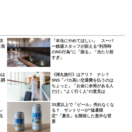
伏
「本当にやめてほしい」 スーパ
に視
ー銭湯スタッフが訴える“利用時
のNG行為”に「困る」「当たり前
すぎ」
のは
《弾丸旅行》はアリ？ ナシ？
を調
SNS「バカ高い交通費を払うのは
ちょっと」「お金に余裕がある人
だけ」“よく行く人”の意見は
35度以上で「ビール」売れなくな
レ
る？ サントリーが“猛暑限
化
定”「夏生」を開発した意外な背
景