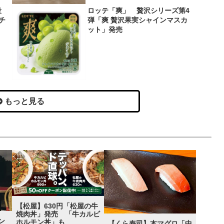
役
ロッテ「爽」 贅沢シリーズ第4
＆チ
弾「爽 贅沢果実シャインマスカ
ット」発売
もっと見る
【松屋】630円「松屋の牛
焼肉丼」発売 「牛カルビ
ン
ホルモン丼」も
【くら寿司】本マグロ「中