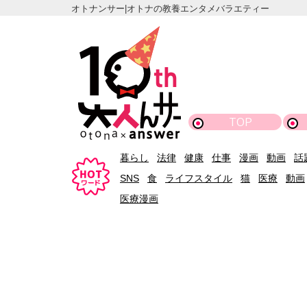
オトナンサー|オトナの教養エンタメバラエティー
TOP
暮らし
法律
健康
仕事
漫画
動画
話
SNS
食
ライフスタイル
猫
医療
動画
医療漫画