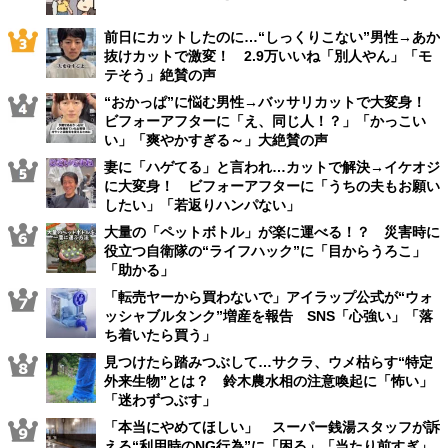
前日にカットしたのに…“しっくりこない”男性→あか
抜けカットで激変！ 2.9万いいね「別人やん」「モ
テそう」絶賛の声
“おかっぱ”に悩む男性→バッサリカットで大変身！
ビフォーアフターに「え、同じ人！？」「かっこい
い」「爽やかすぎる～」大絶賛の声
妻に「ハゲてる」と言われ…カットで解決→イケオジ
に大変身！ ビフォーアフターに「うちの夫もお願い
したい」「若返りハンパない」
大量の「ペットボトル」が楽に運べる！？ 災害時に
役立つ自衛隊の“ライフハック”に「目からうろこ」
「助かる」
「転売ヤーから買わないで」アイラップ公式が“ウォ
ッシャブルタンク”増産を報告 SNS「心強い」「落
ち着いたら買う」
見つけたら踏みつぶして…サクラ、ウメ枯らす“特定
外来生物”とは？ 鈴木農水相の注意喚起に「怖い」
「迷わずつぶす」
「本当にやめてほしい」 スーパー銭湯スタッフが訴
える“利用時のNG行為”に「困る」「当たり前すぎ」