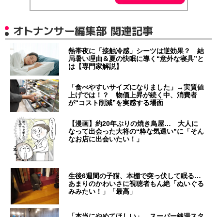
オトナンサー編集部 関連記事
熱帯夜に「接触冷感」シーツは逆効果？ 結
局暑い理由＆夏の快眠に導く“意外な寝具”と
は【専門家解説】
「食べやすいサイズになりました」→実質値
上げでは！？ 物価上昇が続く中、消費者
が“コスト削減”を実感する場面
【漫画】約20年ぶりの焼き鳥屋… 大人に
なって出会った大将の“粋な気遣い”に「そん
なお店に出会いたい！」
生後6週間の子猫、本棚で突っ伏して眠る…
あまりのかわいさに視聴者もん絶「ぬいぐる
みみたい！」「最高」
「本当にやめてほしい」 スーパー銭湯スタ