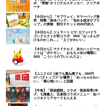
ボ “実物”オリジナルステッカー、クリアポ
ーチ
【今日から】「サブウェイ」サマーバッグ発
売 特製「保冷バッグ」「包める保冷サブラ
ップ」の実物 割引チケット3500円封入
【今日から】ジェラート ピケ カフェ×ドラ
ゴンクエストが初コラボ SNS「おっさん行
けるのかこれ…」「えぐかわいい」
【今日から】マクドナルド、次のハッピーセ
ットは「ポケモン」 おもちゃ全12種類に
SNS「こういうのでいいんだよ」
【ユニクロ】1枚でも重ね着でも…990円
の“バズトップス”が優秀！「めっちゃかわい
い」「着心地いい」と話題
【牛角】「呪術廻戦」コラボ 呪術高専1年
ズ、七海建人、五条悟コラボメニュー 缶バ
ッジ＆クリアカードもらえる