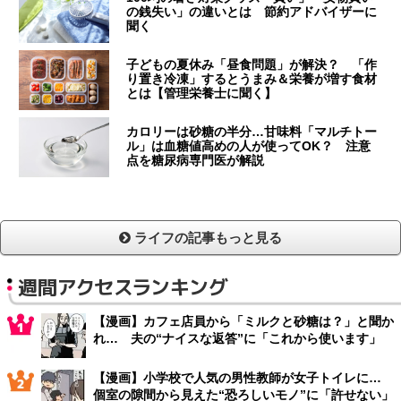
の銭失い」の違いとは 節約アドバイザーに
聞く
子どもの夏休み「昼食問題」が解決？ 「作
り置き冷凍」するとうまみ＆栄養が増す食材
とは【管理栄養士に聞く】
カロリーは砂糖の半分…甘味料「マルチトー
ル」は血糖値高めの人が使ってOK？ 注意
点を糖尿病専門医が解説
ライフの記事もっと見る
週間アクセスランキング
【漫画】カフェ店員から「ミルクと砂糖は？」と聞か
れ… 夫の“ナイスな返答”に「これから使います」
【漫画】小学校で人気の男性教師が女子トイレに…
個室の隙間から見えた“恐ろしいモノ”に「許せない」