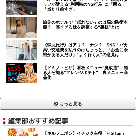
ッフが訴える“利用時のNG行為”に「困る」
「当たり前すぎ」
旅先のホテルで「眠れない」のは脳の防衛本
能？ 高すぎる枕を調整する“裏技”とは
《弾丸旅行》はアリ？ ナシ？ SNS「バカ
高い交通費を払うのはちょっと」「お金に余
裕がある人だけ」“よく行く人”の意見は
【ドミノ・ピザ】看板メニュー“魔改造” 知
る人ぞ知る“アレンジポテト” 裏メニュー商
品化
もっと見る
編集部おすすめ記事
【キルフェボン】イチジク主役「FIG fair」