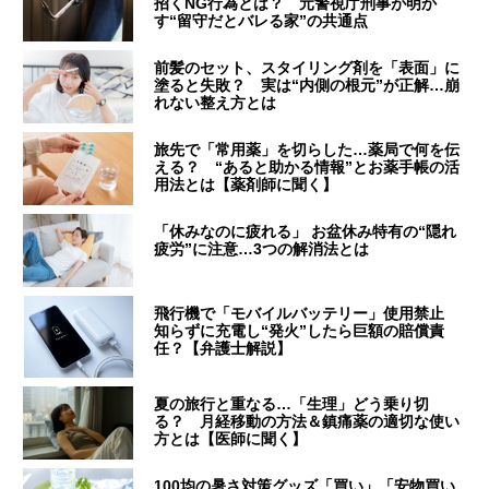
招くNG行為とは？ 元警視庁刑事が明か
す“留守だとバレる家”の共通点
前髪のセット、スタイリング剤を「表面」に
塗ると失敗？ 実は“内側の根元”が正解…崩
れない整え方とは
旅先で「常用薬」を切らした…薬局で何を伝
える？ “あると助かる情報”とお薬手帳の活
用法とは【薬剤師に聞く】
「休みなのに疲れる」 お盆休み特有の“隠れ
疲労”に注意…3つの解消法とは
飛行機で「モバイルバッテリー」使用禁止
知らずに充電し“発火”したら巨額の賠償責
任？【弁護士解説】
夏の旅行と重なる…「生理」どう乗り切
る？ 月経移動の方法＆鎮痛薬の適切な使い
方とは【医師に聞く】
100均の暑さ対策グッズ「買い」「安物買い