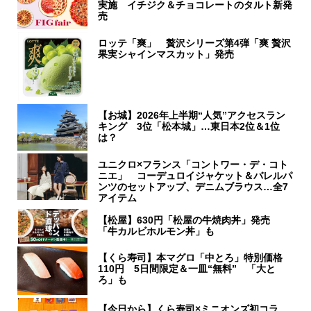
実施 イチジク＆チョコレートのタルト新発
売
ロッテ「爽」 贅沢シリーズ第4弾「爽 贅沢
果実シャインマスカット」発売
【お城】2026年上半期“人気”アクセスラン
キング 3位「松本城」…東日本2位＆1位
は？
ユニクロ×フランス「コントワー・デ・コト
ニエ」 コーデュロイジャケット＆バレルパ
ンツのセットアップ、デニムブラウス…全7
アイテム
【松屋】630円「松屋の牛焼肉丼」発売
「牛カルビホルモン丼」も
【くら寿司】本マグロ「中とろ」特別価格
110円 5日間限定＆一皿“無料” 「大と
ろ」も
【今日から】くら寿司×ミニオンズ初コラ