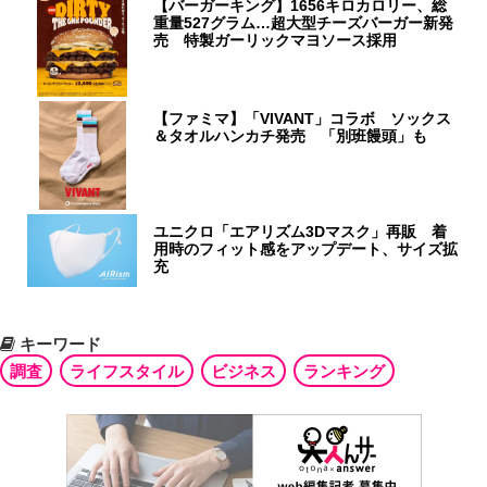
【バーガーキング】1656キロカロリー、総
重量527グラム…超大型チーズバーガー新発
売 特製ガーリックマヨソース採用
【ファミマ】「VIVANT」コラボ ソックス
＆タオルハンカチ発売 「別班饅頭」も
ユニクロ「エアリズム3Dマスク」再販 着
用時のフィット感をアップデート、サイズ拡
充
キーワード
調査
ライフスタイル
ビジネス
ランキング