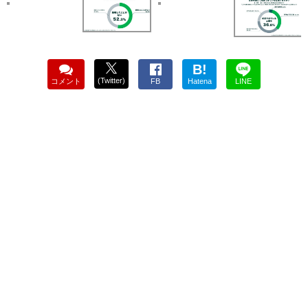
B!
(Twitter)
コメント
FB
Hatena
LINE