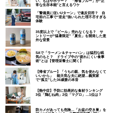
い、もはやホラー？ 「帰省ブルー」が“正
常な生存本能”と言えるワケ
「警備員に従いUターン」で違反切符？ 自
宅前の工事で“逆走”強いられた理不尽すぎる
体験
35度以上で「ビール」売れなくなる？ サ
ントリーが“猛暑限定”「夏生」を開発した意
外な背景
SAで「ラーメン＆チャーハン」は猛烈な眠
気のもと？ ドライブ中の“疲れにくい食事
術”とは【管理栄養士に聞く】
【帰省ブルー】「うちの親、気を使わなくて
いいから」 能天気な夫に絶望…義実家
で“孤立”した36歳妻の本音
【熱中症】予防に効果的な食材ランキング
3位「鶏むね肉」2位「マグロ」…1位は？
防カメがあっても危険…「お盆の空き巣」を