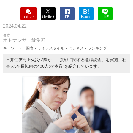
B!
(Twitter)
コメント
FB
Hatena
LINE
2024.04.22
著者 :
オトナンサー編集部
キーワード :
調査
•
ライフスタイル
•
ビジネス
•
ランキング
三井住友海上火災保険が、「挑戦に関する意識調査」を実施。社
会人3年目以内の400人の“本音”を紹介しています。