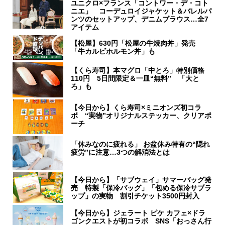
ユニクロ×フランス「コントワー・デ・コト
ニエ」 コーデュロイジャケット＆バレルパ
ンツのセットアップ、デニムブラウス…全7
アイテム
【松屋】630円「松屋の牛焼肉丼」発売
「牛カルビホルモン丼」も
【くら寿司】本マグロ「中とろ」特別価格
110円 5日間限定＆一皿“無料” 「大と
ろ」も
【今日から】くら寿司×ミニオンズ初コラ
ボ “実物”オリジナルステッカー、クリアポ
ーチ
「休みなのに疲れる」 お盆休み特有の“隠れ
疲労”に注意…3つの解消法とは
【今日から】「サブウェイ」サマーバッグ発
売 特製「保冷バッグ」「包める保冷サブラ
ップ」の実物 割引チケット3500円封入
【今日から】ジェラート ピケ カフェ×ドラ
ゴンクエストが初コラボ SNS「おっさん行