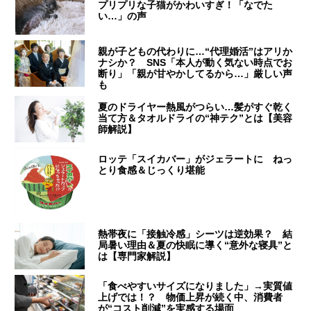
プリプリな子猫がかわいすぎ！「なでた
い…」の声
親が子どもの代わりに…“代理婚活”はアリか
ナシか？ SNS「本人が動く気ない時点でお
断り」「親が甘やかしてるから…」厳しい声
も
夏のドライヤー熱風がつらい…髪がすぐ乾く
当て方＆タオルドライの“神テク”とは【美容
師解説】
ロッテ「スイカバー」がジェラートに ねっ
とり食感＆じっくり堪能
熱帯夜に「接触冷感」シーツは逆効果？ 結
局暑い理由＆夏の快眠に導く“意外な寝具”と
は【専門家解説】
「食べやすいサイズになりました」→実質値
上げでは！？ 物価上昇が続く中、消費者
が“コスト削減”を実感する場面