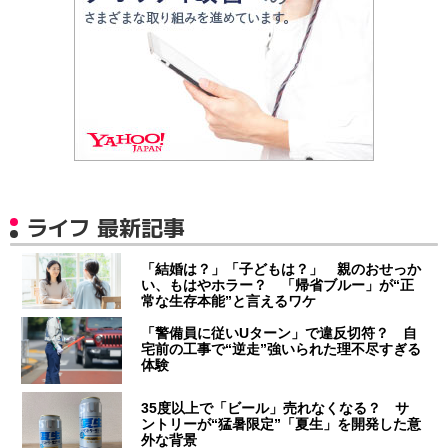
ライフ 最新記事
「結婚は？」「子どもは？」 親のおせっか
い、もはやホラー？ 「帰省ブルー」が“正
常な生存本能”と言えるワケ
「警備員に従いUターン」で違反切符？ 自
宅前の工事で“逆走”強いられた理不尽すぎる
体験
35度以上で「ビール」売れなくなる？ サ
ントリーが“猛暑限定”「夏生」を開発した意
外な背景