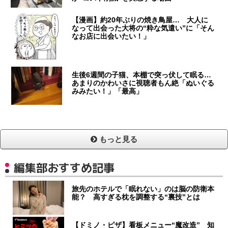
【漫画】約20年ぶりの焼き鳥屋… 大人に
なって出会った大将の“粋な気遣い”に「そん
なお店に出会いたい！」
生後6週間の子猫、本棚で突っ伏して眠る…
あまりのかわいさに視聴者もん絶「ぬいぐる
みみたい！」「最高」
もっと見る
編集部おすすめ記事
旅先のホテルで「眠れない」のは脳の防衛本
能？ 高すぎる枕を調整する“裏技”とは
【ドミノ・ピザ】看板メニュー“魔改造” 知