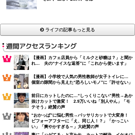
ライフの記事もっと見る
週間アクセスランキング
【漫画】カフェ店員から「ミルクと砂糖は？」と聞か
れ… 夫の“ナイスな返答”に「これから使います」
【漫画】小学校で人気の男性教師が女子トイレに…
個室の隙間から見えた“恐ろしいモノ”に「許せない」
前日にカットしたのに…“しっくりこない”男性→あか
抜けカットで激変！ 2.9万いいね「別人やん」「モ
テそう」絶賛の声
“おかっぱ”に悩む男性→バッサリカットで大変身！
ビフォーアフターに「え、同じ人！？」「かっこい
い」「爽やかすぎる～」大絶賛の声
妻に「ハゲてる」と言われ…カットで解決→イケオジ