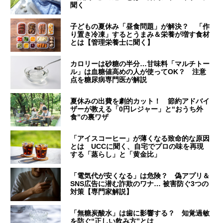
聞く
子どもの夏休み「昼食問題」が解決？ 「作
り置き冷凍」するとうまみ＆栄養が増す食材
とは【管理栄養士に聞く】
カロリーは砂糖の半分…甘味料「マルチトー
ル」は血糖値高めの人が使ってOK？ 注意
点を糖尿病専門医が解説
夏休みの出費を劇的カット！ 節約アドバイ
ザーが教える「0円レジャー」と“おうち外
食”の裏ワザ
「アイスコーヒー」が薄くなる致命的な原因
とは UCCに聞く、自宅でプロの味を再現
する「蒸らし」と「黄金比」
「電気代が安くなる」は危険？ 偽アプリ＆
SNS広告に潜む詐欺のワナ… 被害防ぐ3つの
対策【専門家解説】
「無糖炭酸水」は歯に影響する？ 知覚過敏
を防ぐ“正しい飲み方”とは