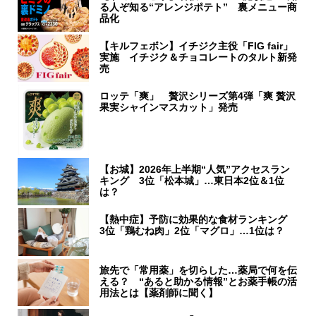
る人ぞ知る“アレンジポテト” 裏メニュー商
品化
【キルフェボン】イチジク主役「FIG fair」
実施 イチジク＆チョコレートのタルト新発
売
ロッテ「爽」 贅沢シリーズ第4弾「爽 贅沢
果実シャインマスカット」発売
【お城】2026年上半期“人気”アクセスラン
キング 3位「松本城」…東日本2位＆1位
は？
【熱中症】予防に効果的な食材ランキング
3位「鶏むね肉」2位「マグロ」…1位は？
旅先で「常用薬」を切らした…薬局で何を伝
える？ “あると助かる情報”とお薬手帳の活
用法とは【薬剤師に聞く】