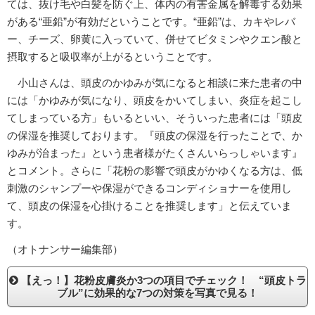
ては、抜け毛や白髪を防ぐ上、体内の有害金属を解毒する効果
がある“亜鉛”が有効だということです。“亜鉛”は、カキやレバ
ー、チーズ、卵黄に入っていて、併せてビタミンやクエン酸と
摂取すると吸収率が上がるということです。
小山さんは、頭皮のかゆみが気になると相談に来た患者の中
には「かゆみが気になり、頭皮をかいてしまい、炎症を起こし
てしまっている方」もいるといい、そういった患者には「頭皮
の保湿を推奨しております。『頭皮の保湿を行ったことで、か
ゆみが治まった』という患者様がたくさんいらっしゃいます』
とコメント。さらに「花粉の影響で頭皮がかゆくなる方は、低
刺激のシャンプーや保湿ができるコンディショナーを使用し
て、頭皮の保湿を心掛けることを推奨します」と伝えていま
す。
（オトナンサー編集部）
【えっ！】花粉皮膚炎か3つの項目でチェック！ “頭皮トラ
ブル”に効果的な7つの対策を写真で見る！