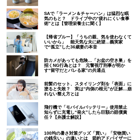
SAで「ラーメン＆チャーハン」は猛烈な眠
気のもと？ ドライブ中の“疲れにくい食事
術”とは【管理栄養士に聞く】
【帰省ブルー】「うちの親、気を使わなくて
いいから」 能天気な夫に絶望…義実家
で“孤立”した36歳妻の本音
防カメがあっても危険…「お盆の空き巣」を
招くNG行為とは？ 元警視庁刑事が明か
す“留守だとバレる家”の共通点
前髪のセット、スタイリング剤を「表面」に
塗ると失敗？ 実は“内側の根元”が正解…崩
れない整え方とは
飛行機で「モバイルバッテリー」使用禁止
知らずに充電し“発火”したら巨額の賠償責
任？【弁護士解説】
100均の暑さ対策グッズ「買い」「安物買い
の銭失い」の違いとは 節約アドバイザーに