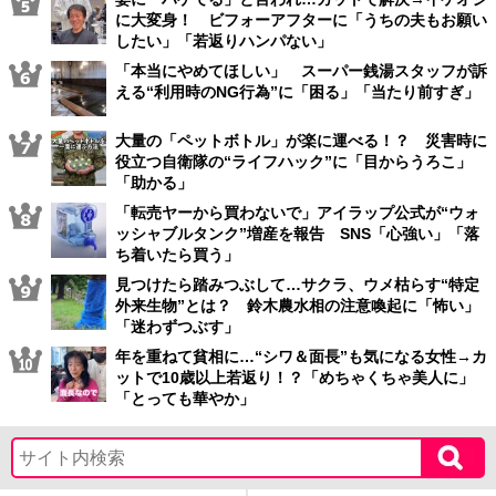
に大変身！ ビフォーアフターに「うちの夫もお願い
したい」「若返りハンパない」
「本当にやめてほしい」 スーパー銭湯スタッフが訴
える“利用時のNG行為”に「困る」「当たり前すぎ」
大量の「ペットボトル」が楽に運べる！？ 災害時に
役立つ自衛隊の“ライフハック”に「目からうろこ」
「助かる」
「転売ヤーから買わないで」アイラップ公式が“ウォ
ッシャブルタンク”増産を報告 SNS「心強い」「落
ち着いたら買う」
見つけたら踏みつぶして…サクラ、ウメ枯らす“特定
外来生物”とは？ 鈴木農水相の注意喚起に「怖い」
「迷わずつぶす」
年を重ねて貧相に…“シワ＆面長”も気になる女性→カ
ットで10歳以上若返り！？「めちゃくちゃ美人に」
「とっても華やか」