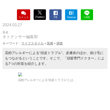
B!
(Twitter)
コメント
FB
Hatena
LINE
2024.03.27
著者 :
オトナンサー編集部
キーワード :
ライフスタイル
•
医療
•
調査
花粉アレルギーによる“頭皮トラブル”。皮膚炎のほか、抜け毛に
もつながるということです。そこで、「頭髪専門ドクター」によ
る7つの対策を紹介します。
花粉アレルギーによる“頭皮トラブル”とは…