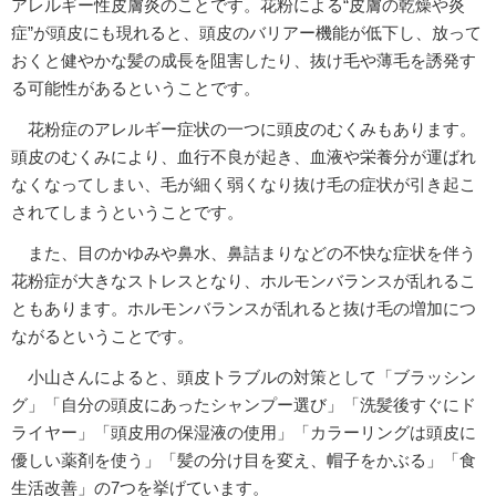
アレルギー性皮膚炎のことです。花粉による“皮膚の乾燥や炎
症”が頭皮にも現れると、頭皮のバリアー機能が低下し、放って
おくと健やかな髪の成長を阻害したり、抜け毛や薄毛を誘発す
る可能性があるということです。
花粉症のアレルギー症状の一つに頭皮のむくみもあります。
頭皮のむくみにより、血行不良が起き、血液や栄養分が運ばれ
なくなってしまい、毛が細く弱くなり抜け毛の症状が引き起こ
されてしまうということです。
また、目のかゆみや鼻水、鼻詰まりなどの不快な症状を伴う
花粉症が大きなストレスとなり、ホルモンバランスが乱れるこ
ともあります。ホルモンバランスが乱れると抜け毛の増加につ
ながるということです。
小山さんによると、頭皮トラブルの対策として「ブラッシン
グ」「自分の頭皮にあったシャンプー選び」「洗髪後すぐにド
ライヤー」「頭皮用の保湿液の使用」「カラーリングは頭皮に
優しい薬剤を使う」「髪の分け目を変え、帽子をかぶる」「食
生活改善」の7つを挙げています。