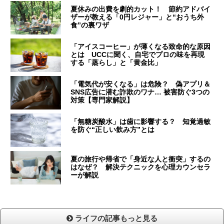
夏休みの出費を劇的カット！ 節約アドバイ
ザーが教える「0円レジャー」と“おうち外
食”の裏ワザ
「アイスコーヒー」が薄くなる致命的な原因
とは UCCに聞く、自宅でプロの味を再現
する「蒸らし」と「黄金比」
「電気代が安くなる」は危険？ 偽アプリ＆
SNS広告に潜む詐欺のワナ… 被害防ぐ3つの
対策【専門家解説】
「無糖炭酸水」は歯に影響する？ 知覚過敏
を防ぐ“正しい飲み方”とは
夏の旅行や帰省で「身近な人と衝突」するの
はなぜ？ 解決テクニックを心理カウンセラ
ーが解説
ライフの記事もっと見る