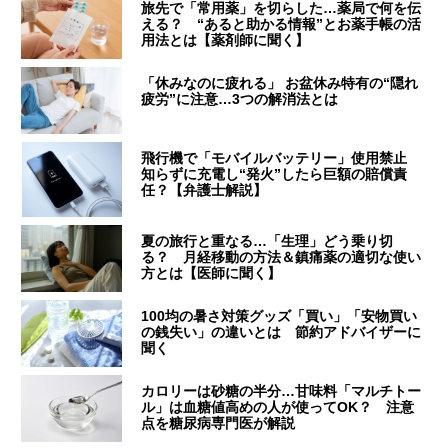
旅先で「常用薬」を切らした…薬局で何を伝
える？ “あると助かる情報”とお薬手帳の活
用法とは【薬剤師に聞く】
「休みなのに疲れる」 お盆休み特有の“隠れ
疲労”に注意…3つの解消法とは
飛行機で「モバイルバッテリー」使用禁止
知らずに充電し“発火”したら巨額の賠償責
任？【弁護士解説】
夏の旅行と重なる…「生理」どう乗り切
る？ 月経移動の方法＆鎮痛薬の適切な使い
方とは【医師に聞く】
100均の暑さ対策グッズ「買い」「安物買い
の銭失い」の違いとは 節約アドバイザーに
聞く
カロリーは砂糖の半分…甘味料「マルチトー
ル」は血糖値高めの人が使ってOK？ 注意
点を糖尿病専門医が解説