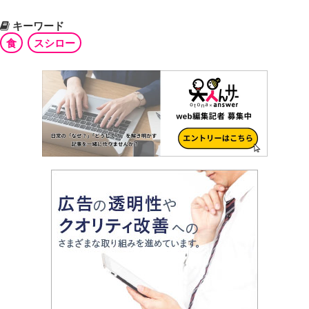
キーワード
食
スシロー