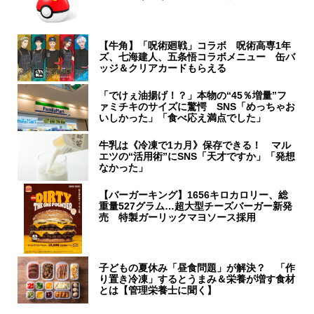
【牛角】「呪術廻戦」コラボ 呪術高専1年
ズ、七海建人、五条悟コラボメニュー 缶バ
ッジ＆クリアカードもらえる
「でけぇ油揚げ！？」本物の“45％増量”フ
ァミチキのサイズに驚愕 SNS「めっちゃお
いしかった」「食べ応え満点でした」
牛乳は《冷凍で1カ月》保存できる！ マル
エツの“活用術”にSNS「天才ですか」「発想
なかった」
【バーガーキング】1656キロカロリー、総
重量527グラム…超大型チーズバーガー新発
売 特製ガーリックマヨソース採用
子どもの夏休み「昼食問題」が解決？ 「作
り置き冷凍」するとうまみ＆栄養が増す食材
とは【管理栄養士に聞く】