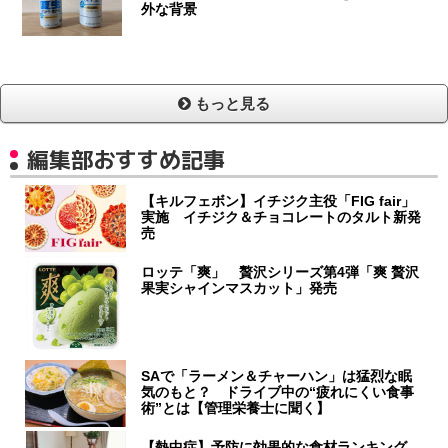
外な背景
もっと見る
編集部おすすめ記事
【キルフェボン】イチジク主役「FIG fair」
実施 イチジク＆チョコレートのタルト新発
売
ロッテ「爽」 贅沢シリーズ第4弾「爽 贅沢
果実シャインマスカット」発売
SAで「ラーメン＆チャーハン」は猛烈な眠
気のもと？ ドライブ中の“疲れにくい食事
術”とは【管理栄養士に聞く】
【熱中症】予防に効果的な食材ランキング