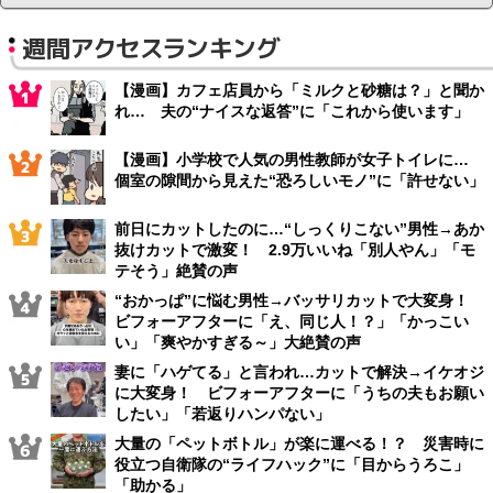
週間アクセスランキング
【漫画】カフェ店員から「ミルクと砂糖は？」と聞か
れ… 夫の“ナイスな返答”に「これから使います」
【漫画】小学校で人気の男性教師が女子トイレに…
個室の隙間から見えた“恐ろしいモノ”に「許せない」
前日にカットしたのに…“しっくりこない”男性→あか
抜けカットで激変！ 2.9万いいね「別人やん」「モ
テそう」絶賛の声
“おかっぱ”に悩む男性→バッサリカットで大変身！
ビフォーアフターに「え、同じ人！？」「かっこい
い」「爽やかすぎる～」大絶賛の声
妻に「ハゲてる」と言われ…カットで解決→イケオジ
に大変身！ ビフォーアフターに「うちの夫もお願い
したい」「若返りハンパない」
大量の「ペットボトル」が楽に運べる！？ 災害時に
役立つ自衛隊の“ライフハック”に「目からうろこ」
「助かる」