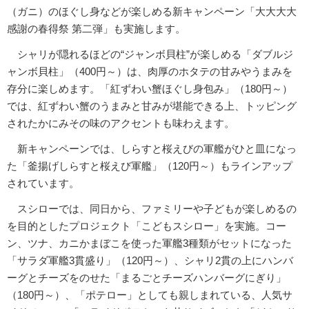
（ガニ）のほぐし身などが楽しめる新キャンペーン「大大大大
感謝の春得祭 第二弾」も実施します。
シャリが隠れるほどの“ジャンボ貝柱”が楽しめる「ダブルジ
ャンボ貝柱」（400円～）は、肉厚のホタテの甘みやうまみを
存分に楽しめます。「紅ずわい蟹ほぐし身包み」（180円～）
では、紅ずわい蟹のうまみと甘みが堪能できる上、トッピング
されたかにみその味のアクセントも味わえます。
新キャンペーンでは、しらすと桜えびの軍艦がひと皿になっ
た「釜揚げしらすと桜えび軍艦」（120円～）もラインアップ
されています。
スシローでは、同日から、ファミリーや子どもが楽しめるの
を目的としたプロジェクト「こどもスシロー」を実施。コー
ン、ツナ、カニかまぼこを使った軍艦3種類がセットになった
「サラダ軍艦3貫盛り」（120円～）、シャリ2貫の上にハンバ
ーグとチーズをのせた「まるごとチーズハンバーグにぎり」
（180円～）、「ポテロー」としても親しまれている、人気サ