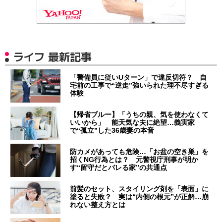
ライフ 最新記事
「警備員に従いUターン」で違反切符？ 自
宅前の工事で“逆走”強いられた理不尽すぎる
体験
【帰省ブルー】「うちの親、気を使わなくて
いいから」 能天気な夫に絶望…義実家
で“孤立”した36歳妻の本音
防カメがあっても危険…「お盆の空き巣」を
招くNG行為とは？ 元警視庁刑事が明か
す“留守だとバレる家”の共通点
前髪のセット、スタイリング剤を「表面」に
塗ると失敗？ 実は“内側の根元”が正解…崩
れない整え方とは