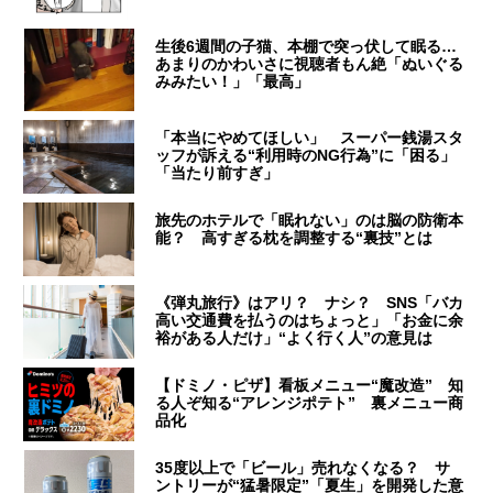
生後6週間の子猫、本棚で突っ伏して眠る…
あまりのかわいさに視聴者もん絶「ぬいぐる
みみたい！」「最高」
「本当にやめてほしい」 スーパー銭湯スタ
ッフが訴える“利用時のNG行為”に「困る」
「当たり前すぎ」
旅先のホテルで「眠れない」のは脳の防衛本
能？ 高すぎる枕を調整する“裏技”とは
《弾丸旅行》はアリ？ ナシ？ SNS「バカ
高い交通費を払うのはちょっと」「お金に余
裕がある人だけ」“よく行く人”の意見は
【ドミノ・ピザ】看板メニュー“魔改造” 知
る人ぞ知る“アレンジポテト” 裏メニュー商
品化
35度以上で「ビール」売れなくなる？ サ
ントリーが“猛暑限定”「夏生」を開発した意