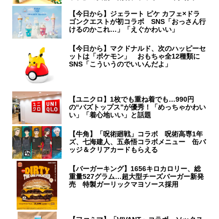
【今日から】ジェラート ピケ カフェ×ドラ
ゴンクエストが初コラボ SNS「おっさん行
けるのかこれ…」「えぐかわいい」
【今日から】マクドナルド、次のハッピーセ
ットは「ポケモン」 おもちゃ全12種類に
SNS「こういうのでいいんだよ」
【ユニクロ】1枚でも重ね着でも…990円
の“バズトップス”が優秀！「めっちゃかわい
い」「着心地いい」と話題
【牛角】「呪術廻戦」コラボ 呪術高専1年
ズ、七海建人、五条悟コラボメニュー 缶バ
ッジ＆クリアカードもらえる
【バーガーキング】1656キロカロリー、総
重量527グラム…超大型チーズバーガー新発
売 特製ガーリックマヨソース採用