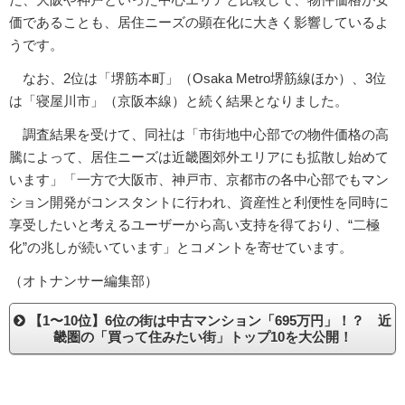
価であることも、居住ニーズの顕在化に大きく影響しているよ
うです。
なお、2位は「堺筋本町」（Osaka Metro堺筋線ほか）、3位
は「寝屋川市」（京阪本線）と続く結果となりました。
調査結果を受けて、同社は「市街地中心部での物件価格の高
騰によって、居住ニーズは近畿圏郊外エリアにも拡散し始めて
います」「一方で大阪市、神戸市、京都市の各中心部でもマン
ション開発がコンスタントに行われ、資産性と利便性を同時に
享受したいと考えるユーザーから高い支持を得ており、“二極
化”の兆しが続いています」とコメントを寄せています。
（オトナンサー編集部）
【1〜10位】6位の街は中古マンション「695万円」！？ 近
畿圏の「買って住みたい街」トップ10を大公開！