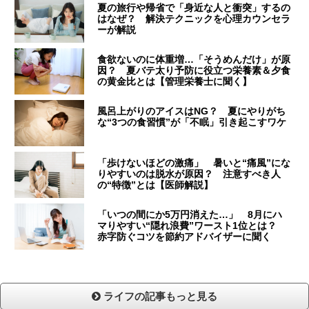
夏の旅行や帰省で「身近な人と衝突」するの
はなぜ？ 解決テクニックを心理カウンセラ
ーが解説
食欲ないのに体重増…「そうめんだけ」が原
因？ 夏バテ太り予防に役立つ栄養素＆夕食
の黄金比とは【管理栄養士に聞く】
風呂上がりのアイスはNG？ 夏にやりがち
な“3つの食習慣”が「不眠」引き起こすワケ
「歩けないほどの激痛」 暑いと“痛風”にな
りやすいのは脱水が原因？ 注意すべき人
の“特徴”とは【医師解説】
「いつの間にか5万円消えた…」 8月にハ
マりやすい“隠れ浪費”ワースト1位とは？
赤字防ぐコツを節約アドバイザーに聞く
ライフの記事もっと見る