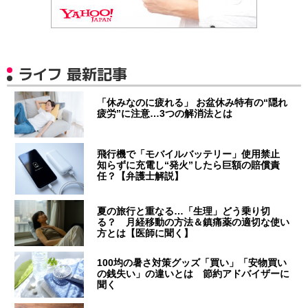
ライフ 最新記事
「休みなのに疲れる」 お盆休み特有の“隠れ
疲労”に注意…3つの解消法とは
飛行機で「モバイルバッテリー」使用禁止
知らずに充電し“発火”したら巨額の賠償責
任？【弁護士解説】
夏の旅行と重なる…「生理」どう乗り切
る？ 月経移動の方法＆鎮痛薬の適切な使い
方とは【医師に聞く】
100均の暑さ対策グッズ「買い」「安物買い
の銭失い」の違いとは 節約アドバイザーに
聞く