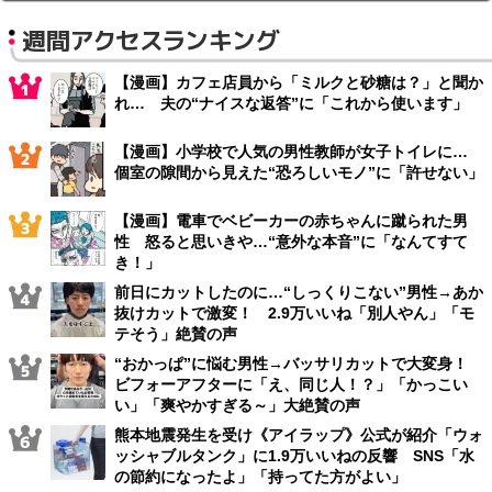
週間アクセスランキング
【漫画】カフェ店員から「ミルクと砂糖は？」と聞か
れ… 夫の“ナイスな返答”に「これから使います」
【漫画】小学校で人気の男性教師が女子トイレに…
個室の隙間から見えた“恐ろしいモノ”に「許せない」
【漫画】電車でベビーカーの赤ちゃんに蹴られた男
性 怒ると思いきや…“意外な本音”に「なんてすて
き！」
前日にカットしたのに…“しっくりこない”男性→あか
抜けカットで激変！ 2.9万いいね「別人やん」「モ
テそう」絶賛の声
“おかっぱ”に悩む男性→バッサリカットで大変身！
ビフォーアフターに「え、同じ人！？」「かっこい
い」「爽やかすぎる～」大絶賛の声
熊本地震発生を受け《アイラップ》公式が紹介「ウォ
ッシャブルタンク」に1.9万いいねの反響 SNS「水
の節約になったよ」「持ってた方がよい」