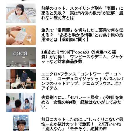
前髪のセット、スタイリング剤を「表面」に
塗ると失敗？ 実は“内側の根元”が正解…崩
れない整え方とは
旅先で「常用薬」を切らした…薬局で何を伝
える？ “あると助かる情報”とお薬手帳の活
用法とは【薬剤師に聞く】
1点あたり“596円”cocaの《5点選べる福
袋》がお得！ ワンピースやデニム、ジャケ
ットなど対象商品多数
ユニクロ×フランス「コントワー・デ・コト
ニエ」 コーデュロイジャケット＆バレルパ
ンツのセットアップ、デニムブラウス…全7
アイテム
夫婦別々に…「セパレート帰省」が注目を集
める 女性の約4割「経験はないがしてみた
い」
前日にカットしたのに…“しっくりこない”男
性→あか抜けカットで激変！ 2.9万いいね
「別人やん」「モテそう」絶賛の声