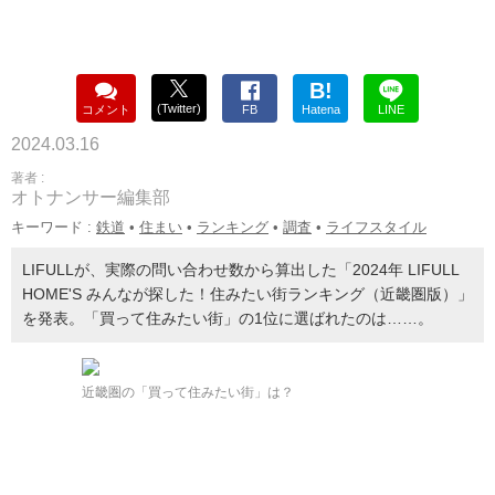
B!
(Twitter)
コメント
FB
Hatena
LINE
2024.03.16
著者 :
オトナンサー編集部
キーワード :
鉄道
•
住まい
•
ランキング
•
調査
•
ライフスタイル
LIFULLが、実際の問い合わせ数から算出した「2024年 LIFULL
HOME'S みんなが探した！住みたい街ランキング（近畿圏版）」
を発表。「買って住みたい街」の1位に選ばれたのは……。
近畿圏の「買って住みたい街」は？