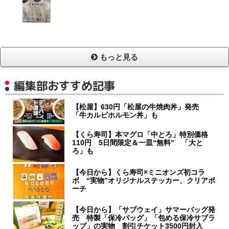
もっと見る
編集部おすすめ記事
【松屋】630円「松屋の牛焼肉丼」発売
「牛カルビホルモン丼」も
【くら寿司】本マグロ「中とろ」特別価格
110円 5日間限定＆一皿“無料” 「大と
ろ」も
【今日から】くら寿司×ミニオンズ初コラ
ボ “実物”オリジナルステッカー、クリアポ
ーチ
【今日から】「サブウェイ」サマーバッグ発
売 特製「保冷バッグ」「包める保冷サブラ
ップ」の実物 割引チケット3500円封入