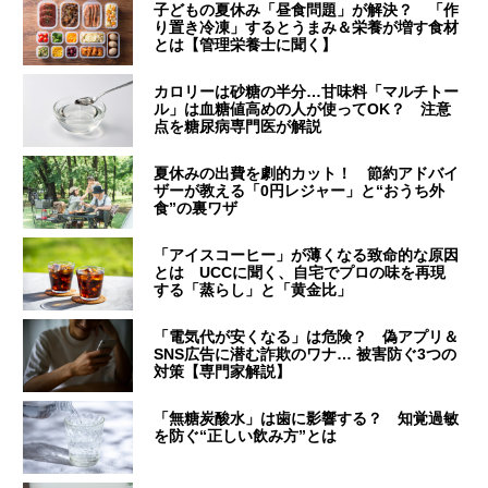
子どもの夏休み「昼食問題」が解決？ 「作
り置き冷凍」するとうまみ＆栄養が増す食材
とは【管理栄養士に聞く】
カロリーは砂糖の半分…甘味料「マルチトー
ル」は血糖値高めの人が使ってOK？ 注意
点を糖尿病専門医が解説
夏休みの出費を劇的カット！ 節約アドバイ
ザーが教える「0円レジャー」と“おうち外
食”の裏ワザ
「アイスコーヒー」が薄くなる致命的な原因
とは UCCに聞く、自宅でプロの味を再現
する「蒸らし」と「黄金比」
「電気代が安くなる」は危険？ 偽アプリ＆
SNS広告に潜む詐欺のワナ… 被害防ぐ3つの
対策【専門家解説】
「無糖炭酸水」は歯に影響する？ 知覚過敏
を防ぐ“正しい飲み方”とは