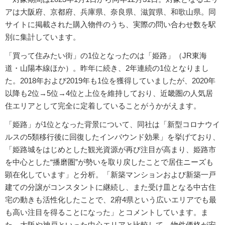
アは大阪府、京都府、兵庫県、奈良県、滋賀県、和歌山県。同
サイトに掲載された購入物件のうち、実際の問い合わせ数を駅
別に集計しています。
「買って住みたい街」の1位となったのは「姫路」（JR東海
道・山陽本線ほか）。昨年に続き、2年連続の1位となりまし
た。2018年および2019年も1位を獲得していましたが、2020年
以降も2位→5位→4位と上位を維持しており、近畿圏の人気居
住エリアとして完全に定着していることがうかがえます。
「姫路」が1位となった背景について、同社は「新型コロナウイ
ルスの5類移行後に回復したインバウンド効果」を挙げており、
「姫路城をはじめとした観光資源が再び注目が高まり、姫路市
を中心とした“播磨圏”が勢いを取り戻したことで居住ニーズも
顕在化しています」と分析。「新築マンションおよび新築一戸
建ての分譲がコンスタントに継続し、また受け皿となる中古住
宅の動きも活性化したことで、2府4県という広いエリアでも最
も高い注目を得ることになった」とコメントしています。ま
た、大阪や神戸といった中心エリアと比較して、物件価格が安