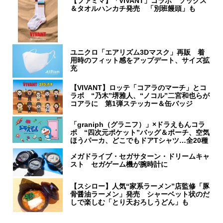
【ファミマ】「VIVANT」コラボ ソックス
＆タオルハンカチ発売 「別班饅頭」も
ユニクロ「エアリズム3Dマスク」再販 着
用時のフィット感をアップデート、サイズ拡
充
【VIVANT】ロッテ「コアラのマーチ」とコ
ラボ “乃木”堺雅人、“ノコル”二宮和也らが
コアラに 第1弾ステッカー＆缶バッジ
「graniph（グラニフ）」×ドラえもんコラ
ボ “四次元ポケット”バッグ＆ポーチ、空気
ほうパーカ、どこでもドアTシャツ…全20種
メガドライブ・セガサターン・ドリームキャ
スト セガゲーム機が腕時計に
【スシロー】人気“家系ラーメン”店監修「豚
骨醤油ラーメン」発売 シャーベット状のだ
しで楽しむ「とり天おろしうどん」も