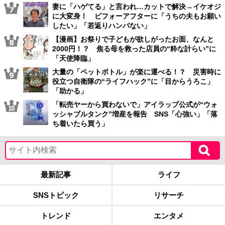
妻に「ハゲてる」と言われ…カットで解決→イケオジ
に大変身！ ビフォーアフターに「うちの夫もお願い
したい」「若返りハンパない」
【漫画】お祭りで子どもが欲しがったお面、なんと
2000円！？ 焦る母を救った店員の“粋な計らい”に
「天使降臨」
大量の「ペットボトル」が楽に運べる！？ 災害時に
役立つ自衛隊の“ライフハック”に「目からうろこ」
「助かる」
「転売ヤーから買わないで」アイラップ公式が“ウォ
ッシャブルタンク”増産を報告 SNS「心強い」「落
ち着いたら買う」
最新記事
ライフ
SNSトピック
リサーチ
トレンド
エンタメ