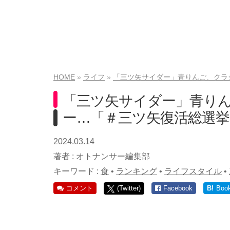
HOME
ライフ
「三ツ矢サイダー」青りんご、クラ
「三ツ矢サイダー」青り
ー…「＃三ツ矢復活総選挙
2024.03.14
著者 :
オトナンサー編集部
キーワード :
食
•
ランキング
•
ライフスタイル
•
コメント
(Twitter)
Facebook
B!
Boo