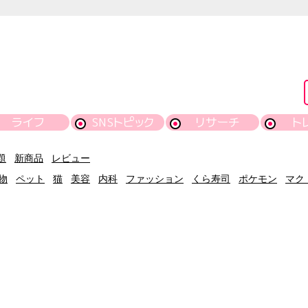
ライフ
SNSトピック
リサーチ
ト
題
新商品
レビュー
物
ペット
猫
美容
内科
ファッション
くら寿司
ポケモン
マク