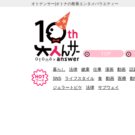
オトナンサー|オトナの教養エンタメバラエティー
TOP
暮らし
法律
健康
仕事
漫画
動画
話
SNS
ライフスタイル
食
動画
医療
動
ジェラートピケ
法律
サブウェイ