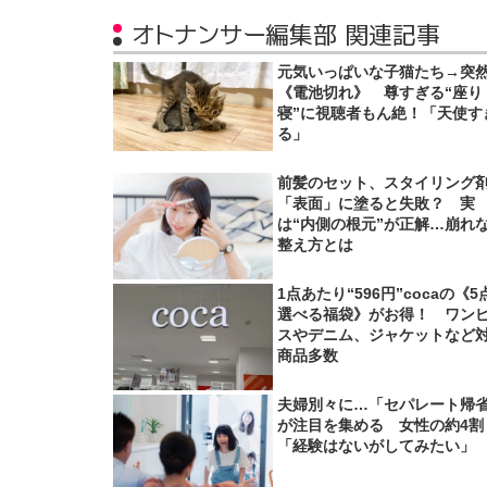
オトナンサー編集部 関連記事
元気いっぱいな子猫たち→突
《電池切れ》 尊すぎる“座り
寝”に視聴者もん絶！「天使す
る」
前髪のセット、スタイリング
「表面」に塗ると失敗？ 実
は“内側の根元”が正解…崩れ
整え方とは
1点あたり“596円”cocaの《5
選べる福袋》がお得！ ワン
スやデニム、ジャケットなど
商品多数
夫婦別々に…「セパレート帰
が注目を集める 女性の約4割
「経験はないがしてみたい」