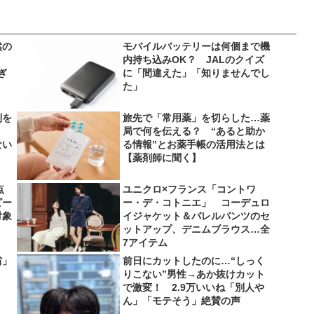
然の
モバイルバッテリーは何個まで機
内持ち込みOK？ JALのクイズ
ぎ
に「間違えた」「知りませんでし
た」
剤を
旅先で「常用薬」を切らした…薬
局で何を伝える？ “あると助か
ない
る情報”とお薬手帳の活用法とは
【薬剤師に聞く】
点
ユニクロ×フランス「コントワ
ピー
ー・デ・コトニエ」 コーデュロ
対象
イジャケット＆バレルパンツのセ
ットアップ、デニムブラウス…全
7アイテム
省」
前日にカットしたのに…“しっく
りこない”男性→あか抜けカット
で激変！ 2.9万いいね「別人や
ん」「モテそう」絶賛の声