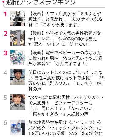
週間アクセスランキング
【漫画】カフェ店員から「ミルクと砂
糖は？」と聞かれ… 夫の“ナイスな返
答”に「これから使います」
【漫画】小学校で人気の男性教師が女
子トイレに… 個室の隙間から見え
た“恐ろしいモノ”に「許せない」
【漫画】電車でベビーカーの赤ちゃん
に蹴られた男性 怒ると思いきや…“意
外な本音”に「なんてすてき！」
前日にカットしたのに…“しっくりこな
い”男性→あか抜けカットで激変！ 2.9
万いいね「別人やん」「モテそう」絶
賛の声
“おかっぱ”に悩む男性→バッサリカット
で大変身！ ビフォーアフターに
「え、同じ人！？」「かっこいい」
「爽やかすぎる～」大絶賛の声
熊本地震発生を受け《アイラップ》公
式が紹介「ウォッシャブルタンク」に
1.9万いいねの反響 SNS「水の節約に