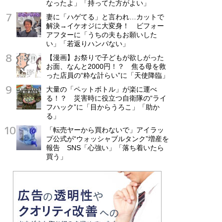
なったよ」「持ってた方がよい」
妻に「ハゲてる」と言われ…カットで
解決→イケオジに大変身！ ビフォー
アフターに「うちの夫もお願いした
い」「若返りハンパない」
【漫画】お祭りで子どもが欲しがった
お面、なんと2000円！？ 焦る母を救
った店員の“粋な計らい”に「天使降臨」
大量の「ペットボトル」が楽に運べ
る！？ 災害時に役立つ自衛隊の“ライ
フハック”に「目からうろこ」「助か
る」
「転売ヤーから買わないで」アイラッ
プ公式が“ウォッシャブルタンク”増産を
報告 SNS「心強い」「落ち着いたら
買う」