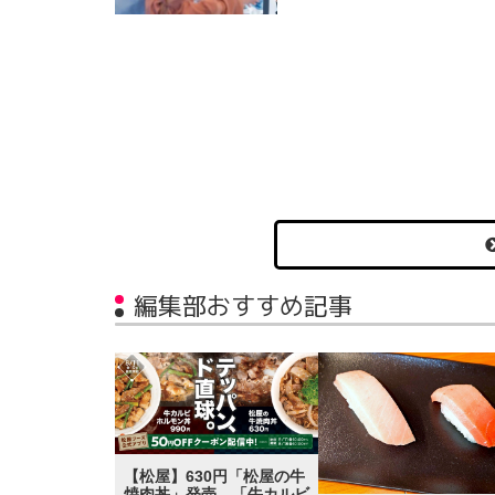
編集部おすすめ記事
【松屋】630円「松屋の牛
焼肉丼」発売 「牛カルビ