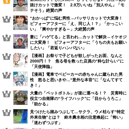
抜けカットで激変！ 2.9万いいね「別人やん」「モ
テそう」絶賛の声
“おかっぱ”に悩む男性→バッサリカットで大変身！
ビフォーアフターに「え、同じ人！？」「かっこい
い」「爽やかすぎる～」大絶賛の声
妻に「ハゲてる」と言われ…カットで解決→イケオジ
に大変身！ ビフォーアフターに「うちの夫もお願い
したい」「若返りハンパない」
【漫画】お祭りで子どもが欲しがったお面、なんと
2000円！？ 焦る母を救った店員の“粋な計らい”に
「天使降臨」
【漫画】電車でベビーカーの赤ちゃんに蹴られた男
性 怒ると思いきや…“意外な本音”に「なんてすて
き！」
大量の「ペットボトル」が楽に運べる！？ 災害時に
役立つ自衛隊の“ライフハック”に「目からうろこ」
「助かる」
見つけたら踏みつぶして…サクラ、ウメ枯らす“特定
外来生物”とは？ 鈴木農水相の注意喚起に「怖い」
「迷わずつぶす」