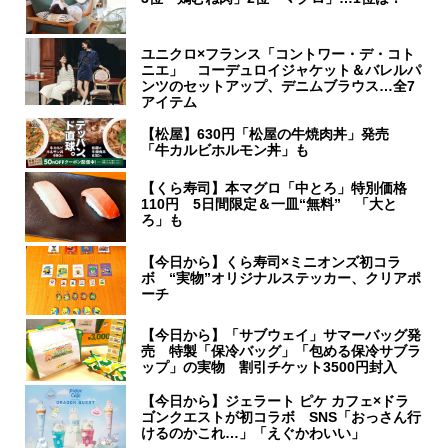
ユニクロ×フランス「コントワー・デ・コト
ニエ」 コーデュロイジャケット＆バレルパ
ンツのセットアップ、デニムブラウス…全7
アイテム
【松屋】630円「松屋の牛焼肉丼」発売
「牛カルビホルモン丼」も
【くら寿司】本マグロ「中とろ」特別価格
110円 5日間限定＆一皿“無料” 「大と
ろ」も
【今日から】くら寿司×ミニオンズ初コラ
ボ “実物”オリジナルステッカー、クリアポ
ーチ
【今日から】「サブウェイ」サマーバッグ発
売 特製「保冷バッグ」「包める保冷サブラ
ップ」の実物 割引チケット3500円封入
【今日から】ジェラート ピケ カフェ×ドラ
ゴンクエストが初コラボ SNS「おっさん行
けるのかこれ…」「えぐかわいい」