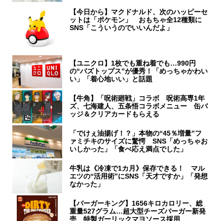
【今日から】マクドナルド、次のハッピーセ
ットは「ポケモン」 おもちゃ全12種類に
SNS「こういうのでいいんだよ」
【ユニクロ】1枚でも重ね着でも…990円
の“バズトップス”が優秀！「めっちゃかわい
い」「着心地いい」と話題
【牛角】「呪術廻戦」コラボ 呪術高専1年
ズ、七海建人、五条悟コラボメニュー 缶バ
ッジ＆クリアカードもらえる
「でけぇ油揚げ！？」本物の“45％増量”フ
ァミチキのサイズに驚愕 SNS「めっちゃお
いしかった」「食べ応え満点でした」
牛乳は《冷凍で1カ月》保存できる！ マル
エツの“活用術”にSNS「天才ですか」「発想
なかった」
【バーガーキング】1656キロカロリー、総
重量527グラム…超大型チーズバーガー新発
売 特製ガーリックマヨソース採用