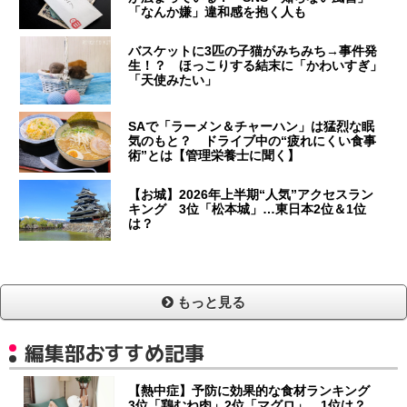
「なんか嫌」違和感を抱く人も
バスケットに3匹の子猫がみちみち→事件発
生！？ ほっこりする結末に「かわいすぎ」
「天使みたい」
SAで「ラーメン＆チャーハン」は猛烈な眠
気のもと？ ドライブ中の“疲れにくい食事
術”とは【管理栄養士に聞く】
【お城】2026年上半期“人気”アクセスラン
キング 3位「松本城」…東日本2位＆1位
は？
もっと見る
編集部おすすめ記事
【熱中症】予防に効果的な食材ランキング
3位「鶏むね肉」2位「マグロ」…1位は？