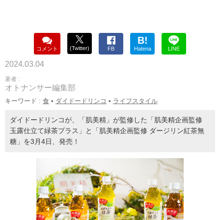
B!
(Twitter)
コメント
FB
Hatena
LINE
2024.03.04
著者 :
オトナンサー編集部
キーワード :
食
•
ダイドードリンコ
•
ライフスタイル
ダイドードリンコが、「肌美精」が監修した「肌美精企画監修
玉露仕立て緑茶プラス」と「肌美精企画監修 ダージリン紅茶無
糖」を3月4日、発売！