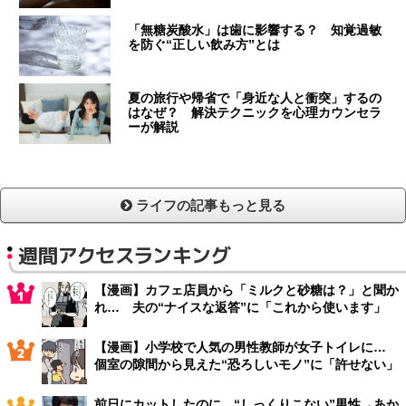
「無糖炭酸水」は歯に影響する？ 知覚過敏
を防ぐ“正しい飲み方”とは
夏の旅行や帰省で「身近な人と衝突」するの
はなぜ？ 解決テクニックを心理カウンセラ
ーが解説
ライフの記事もっと見る
週間アクセスランキング
【漫画】カフェ店員から「ミルクと砂糖は？」と聞か
れ… 夫の“ナイスな返答”に「これから使います」
【漫画】小学校で人気の男性教師が女子トイレに…
個室の隙間から見えた“恐ろしいモノ”に「許せない」
前日にカットしたのに…“しっくりこない”男性→あか