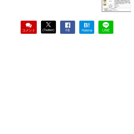
B!
(Twitter)
コメント
FB
Hatena
LINE