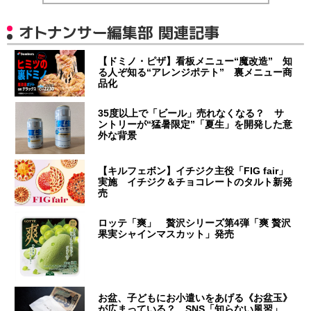
オトナンサー編集部 関連記事
【ドミノ・ピザ】看板メニュー“魔改造” 知
る人ぞ知る“アレンジポテト” 裏メニュー商
品化
35度以上で「ビール」売れなくなる？ サ
ントリーが“猛暑限定”「夏生」を開発した意
外な背景
【キルフェボン】イチジク主役「FIG fair」
実施 イチジク＆チョコレートのタルト新発
売
ロッテ「爽」 贅沢シリーズ第4弾「爽 贅沢
果実シャインマスカット」発売
お盆、子どもにお小遣いをあげる《お盆玉》
が広まっている？ SNS「知らない風習」