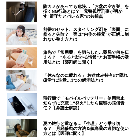
防カメがあっても危険…「お盆の空き巣」を
招くNG行為とは？ 元警視庁刑事が明か
す“留守だとバレる家”の共通点
前髪のセット、スタイリング剤を「表面」に
塗ると失敗？ 実は“内側の根元”が正解…崩
れない整え方とは
旅先で「常用薬」を切らした…薬局で何を伝
える？ “あると助かる情報”とお薬手帳の活
用法とは【薬剤師に聞く】
「休みなのに疲れる」 お盆休み特有の“隠れ
疲労”に注意…3つの解消法とは
飛行機で「モバイルバッテリー」使用禁止
知らずに充電し“発火”したら巨額の賠償責
任？【弁護士解説】
夏の旅行と重なる…「生理」どう乗り切
る？ 月経移動の方法＆鎮痛薬の適切な使い
方とは【医師に聞く】