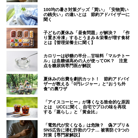
100均の暑さ対策グッズ「買い」「安物買い
の銭失い」の違いとは 節約アドバイザーに
聞く
子どもの夏休み「昼食問題」が解決？ 「作
り置き冷凍」するとうまみ＆栄養が増す食材
とは【管理栄養士に聞く】
カロリーは砂糖の半分…甘味料「マルチトー
ル」は血糖値高めの人が使ってOK？ 注意
点を糖尿病専門医が解説
夏休みの出費を劇的カット！ 節約アドバイ
ザーが教える「0円レジャー」と“おうち外
食”の裏ワザ
「アイスコーヒー」が薄くなる致命的な原因
とは UCCに聞く、自宅でプロの味を再現
する「蒸らし」と「黄金比」
「電気代が安くなる」は危険？ 偽アプリ＆
SNS広告に潜む詐欺のワナ… 被害防ぐ3つの
対策【専門家解説】