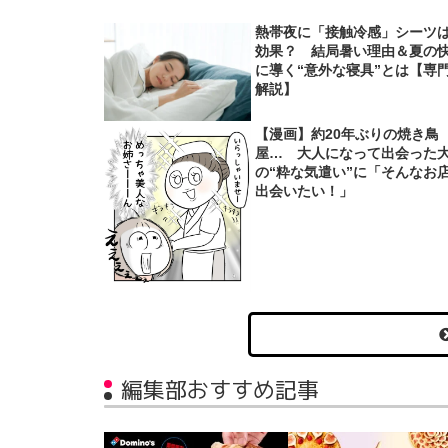
熱帯夜に「接触冷感」シーツ
効果？ 結局暑い理由＆夏の
に導く“意外な寝具”とは【専
解説】
【漫画】約20年ぶりの焼き鳥
屋… 大人になって出会った
の“粋な気遣い”に「そんなお
出会いたい！」
編集部おすすめ記事