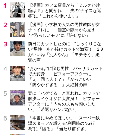
【漫画】カフェ店員から「ミルクと砂
糖は？」と聞かれ… 夫の“ナイスな返
答”に「これから使います」
【漫画】小学校で人気の男性教師が女
子トイレに… 個室の隙間から見え
た“恐ろしいモノ”に「許せない」
前日にカットしたのに…“しっくりこな
い”男性→あか抜けカットで激変！ 2.9
万いいね「別人やん」「モテそう」絶
賛の声
“おかっぱ”に悩む男性→バッサリカット
で大変身！ ビフォーアフターに
「え、同じ人！？」「かっこいい」
「爽やかすぎる～」大絶賛の声
妻に「ハゲてる」と言われ…カットで
解決→イケオジに大変身！ ビフォー
アフターに「うちの夫もお願いした
い」「若返りハンパない」
「本当にやめてほしい」 スーパー銭
湯スタッフが訴える“利用時のNG行
為”に「困る」「当たり前すぎ」