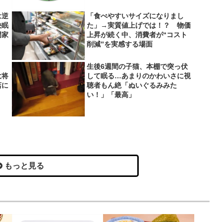
は逆
「食べやすいサイズになりまし
快眠
た」→実質値上げでは！？ 物価
門家
上昇が続く中、消費者が“コスト
削減”を実感する場面
生後6週間の子猫、本棚で突っ伏
大将
して眠る…あまりのかわいさに視
店に
聴者もん絶「ぬいぐるみみた
い！」「最高」
もっと見る