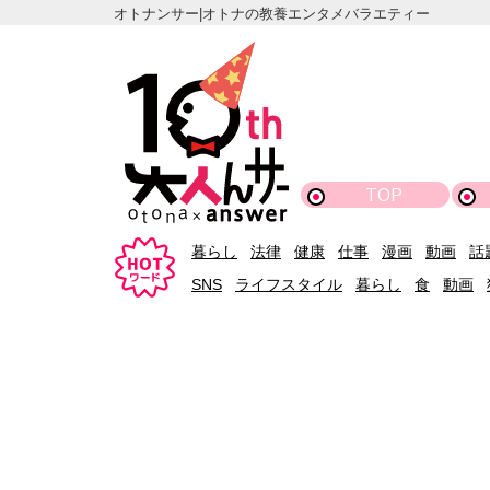
オトナンサー|オトナの教養エンタメバラエティー
TOP
暮らし
法律
健康
仕事
漫画
動画
話
SNS
ライフスタイル
暮らし
食
動画