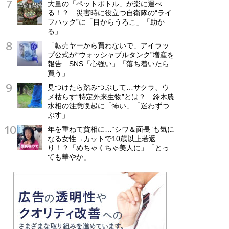
大量の「ペットボトル」が楽に運べ
る！？ 災害時に役立つ自衛隊の“ライ
フハック”に「目からうろこ」「助か
る」
「転売ヤーから買わないで」アイラッ
プ公式が“ウォッシャブルタンク”増産を
報告 SNS「心強い」「落ち着いたら
買う」
見つけたら踏みつぶして…サクラ、ウ
メ枯らす“特定外来生物”とは？ 鈴木農
水相の注意喚起に「怖い」「迷わずつ
ぶす」
年を重ねて貧相に…“シワ＆面長”も気に
なる女性→カットで10歳以上若返
り！？「めちゃくちゃ美人に」「とっ
ても華やか」