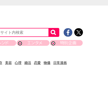
レンド
エンタメ
特別企画
存
美容
心理
婚活
恋愛
物価
日常漫画