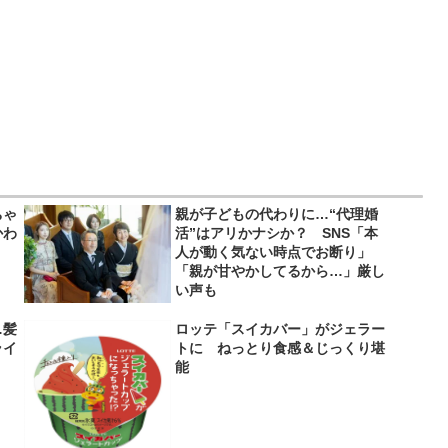
ちゃ
親が子どもの代わりに…“代理婚
かわ
活”はアリかナシか？ SNS「本
人が動く気ない時点でお断り」
「親が甘やかしてるから…」厳し
い声も
…髪
ロッテ「スイカバー」がジェラー
ライ
トに ねっとり食感＆じっくり堪
】
能