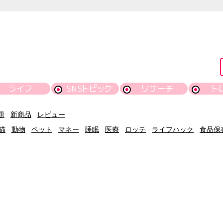
ライフ
SNSトピック
リサーチ
ト
題
新商品
レビュー
猫
動物
ペット
マネー
睡眠
医療
ロッテ
ライフハック
食品保