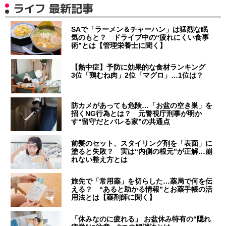
ライフ 最新記事
SAで「ラーメン＆チャーハン」は猛烈な眠
気のもと？ ドライブ中の“疲れにくい食事
術”とは【管理栄養士に聞く】
【熱中症】予防に効果的な食材ランキング
3位「鶏むね肉」2位「マグロ」…1位は？
防カメがあっても危険…「お盆の空き巣」を
招くNG行為とは？ 元警視庁刑事が明か
す“留守だとバレる家”の共通点
前髪のセット、スタイリング剤を「表面」に
塗ると失敗？ 実は“内側の根元”が正解…崩
れない整え方とは
旅先で「常用薬」を切らした…薬局で何を伝
える？ “あると助かる情報”とお薬手帳の活
用法とは【薬剤師に聞く】
「休みなのに疲れる」 お盆休み特有の“隠れ