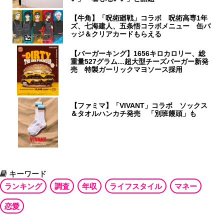
【牛角】「呪術廻戦」コラボ 呪術高専1年
ズ、七海建人、五条悟コラボメニュー 缶バ
ッジ＆クリアカードもらえる
【バーガーキング】1656キロカロリー、総
重量527グラム…超大型チーズバーガー新発
売 特製ガーリックマヨソース採用
【ファミマ】「VIVANT」コラボ ソックス
＆タオルハンカチ発売 「別班饅頭」も
キーワード
ランキング
調査
年収
ライフスタイル
マネー
恋愛