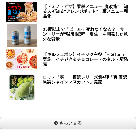
【ドミノ・ピザ】看板メニュー“魔改造” 知
る人ぞ知る“アレンジポテト” 裏メニュー商
品化
35度以上で「ビール」売れなくなる？ サ
ントリーが“猛暑限定”「夏生」を開発した意
外な背景
【キルフェボン】イチジク主役「FIG fair」
実施 イチジク＆チョコレートのタルト新発
売
ロッテ「爽」 贅沢シリーズ第4弾「爽 贅沢
果実シャインマスカット」発売
もっと見る