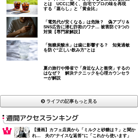
とは UCCに聞く、自宅でプロの味を再現
する「蒸らし」と「黄金比」
「電気代が安くなる」は危険？ 偽アプリ＆
SNS広告に潜む詐欺のワナ… 被害防ぐ3つの
対策【専門家解説】
「無糖炭酸水」は歯に影響する？ 知覚過敏
を防ぐ“正しい飲み方”とは
夏の旅行や帰省で「身近な人と衝突」するの
はなぜ？ 解決テクニックを心理カウンセラ
ーが解説
ライフの記事もっと見る
週間アクセスランキング
【漫画】カフェ店員から「ミルクと砂糖は？」と聞か
れ… 夫の“ナイスな返答”に「これから使います」