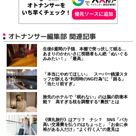
オトナンサー編集部 関連記事
生後6週間の子猫、本棚で突っ伏して眠る…
あまりのかわいさに視聴者もん絶「ぬいぐる
みみたい！」「最高」
「本当にやめてほしい」 スーパー銭湯スタ
ッフが訴える“利用時のNG行為”に「困る」
「当たり前すぎ」
旅先のホテルで「眠れない」のは脳の防衛本
能？ 高すぎる枕を調整する“裏技”とは
《弾丸旅行》はアリ？ ナシ？ SNS「バカ
高い交通費を払うのはちょっと」「お金に余
裕がある人だけ」“よく行く人”の意見は