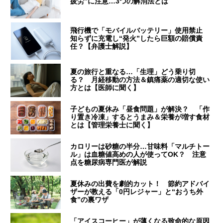
疲労”に注意…3つの解消法とは
飛行機で「モバイルバッテリー」使用禁止
知らずに充電し“発火”したら巨額の賠償責
任？【弁護士解説】
夏の旅行と重なる…「生理」どう乗り切
る？ 月経移動の方法＆鎮痛薬の適切な使い
方とは【医師に聞く】
子どもの夏休み「昼食問題」が解決？ 「作
り置き冷凍」するとうまみ＆栄養が増す食材
とは【管理栄養士に聞く】
カロリーは砂糖の半分…甘味料「マルチトー
ル」は血糖値高めの人が使ってOK？ 注意
点を糖尿病専門医が解説
夏休みの出費を劇的カット！ 節約アドバイ
ザーが教える「0円レジャー」と“おうち外
食”の裏ワザ
「アイスコーヒー」が薄くなる致命的な原因