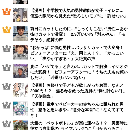
【漫画】小学校で人気の男性教師が女子トイレに…
個室の隙間から見えた“恐ろしいモノ”に「許せない」
前日にカットしたのに…“しっくりこない”男性→あか
抜けカットで激変！ 2.9万いいね「別人やん」「モ
テそう」絶賛の声
“おかっぱ”に悩む男性→バッサリカットで大変身！
ビフォーアフターに「え、同じ人！？」「かっこい
い」「爽やかすぎる～」大絶賛の声
妻に「ハゲてる」と言われ…カットで解決→イケオジ
に大変身！ ビフォーアフターに「うちの夫もお願い
したい」「若返りハンパない」
【漫画】お祭りで子どもが欲しがったお面、なんと
2000円！？ 焦る母を救った店員の“粋な計らい”に
「天使降臨」
【漫画】電車でベビーカーの赤ちゃんに蹴られた男
性 怒ると思いきや…“意外な本音”に「なんてすて
き！」
大量の「ペットボトル」が楽に運べる！？ 災害時に
役立つ自衛隊の“ライフハック”に「目からうろこ」