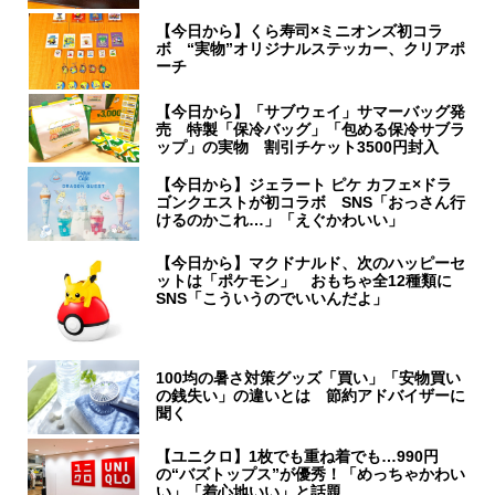
【今日から】くら寿司×ミニオンズ初コラ
ボ “実物”オリジナルステッカー、クリアポ
ーチ
【今日から】「サブウェイ」サマーバッグ発
売 特製「保冷バッグ」「包める保冷サブラ
ップ」の実物 割引チケット3500円封入
【今日から】ジェラート ピケ カフェ×ドラ
ゴンクエストが初コラボ SNS「おっさん行
けるのかこれ…」「えぐかわいい」
【今日から】マクドナルド、次のハッピーセ
ットは「ポケモン」 おもちゃ全12種類に
SNS「こういうのでいいんだよ」
100均の暑さ対策グッズ「買い」「安物買い
の銭失い」の違いとは 節約アドバイザーに
聞く
【ユニクロ】1枚でも重ね着でも…990円
の“バズトップス”が優秀！「めっちゃかわい
い」「着心地いい」と話題