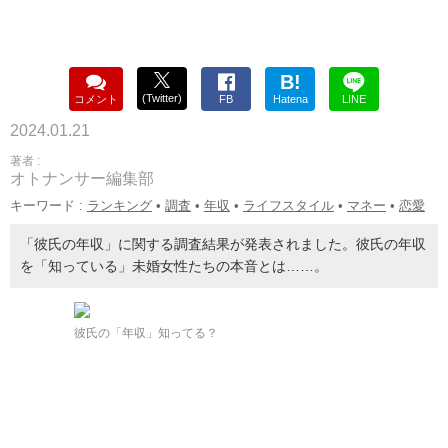
B!
(Twitter)
コメント
FB
Hatena
LINE
2024.01.21
著者 :
オトナンサー編集部
キーワード :
ランキング
•
調査
•
年収
•
ライフスタイル
•
マネー
•
恋愛
「彼氏の年収」に関する調査結果が発表されました。彼氏の年収
を「知っている」未婚女性たちの本音とは……。
彼氏の「年収」知ってる？