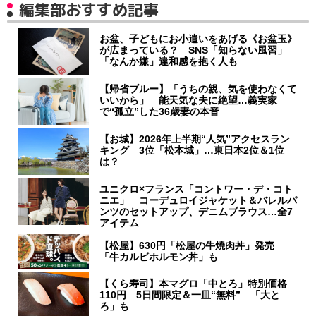
編集部おすすめ記事
お盆、子どもにお小遣いをあげる《お盆玉》
が広まっている？ SNS「知らない風習」
「なんか嫌」違和感を抱く人も
【帰省ブルー】「うちの親、気を使わなくて
いいから」 能天気な夫に絶望…義実家
で“孤立”した36歳妻の本音
【お城】2026年上半期“人気”アクセスラン
キング 3位「松本城」…東日本2位＆1位
は？
ユニクロ×フランス「コントワー・デ・コト
ニエ」 コーデュロイジャケット＆バレルパ
ンツのセットアップ、デニムブラウス…全7
アイテム
【松屋】630円「松屋の牛焼肉丼」発売
「牛カルビホルモン丼」も
【くら寿司】本マグロ「中とろ」特別価格
110円 5日間限定＆一皿“無料” 「大と
ろ」も