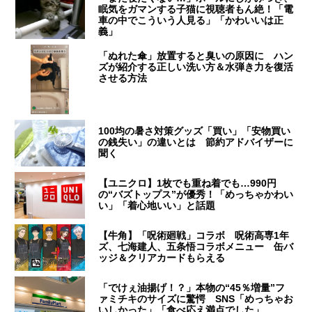
眠気をガマンする子猫に視聴者もん絶！「電
車の中でこういう人見る」「かわいいは正
義」
「ぬれた傘」放置すると臭いの原因に ハン
ズが紹介する正しい洗い方＆水弾き力を復活
させる方法
100均の暑さ対策グッズ「買い」「安物買い
の銭失い」の違いとは 節約アドバイザーに
聞く
【ユニクロ】1枚でも重ね着でも…990円
の“バズトップス”が優秀！「めっちゃかわい
い」「着心地いい」と話題
【牛角】「呪術廻戦」コラボ 呪術高専1年
ズ、七海建人、五条悟コラボメニュー 缶バ
ッジ＆クリアカードもらえる
「でけぇ油揚げ！？」本物の“45％増量”フ
ァミチキのサイズに驚愕 SNS「めっちゃお
いしかった」「食べ応え満点でした」