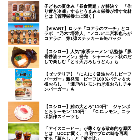
子どもの夏休み「昼食問題」が解決？ 「作
り置き冷凍」するとうまみ＆栄養が増す食材
とは【管理栄養士に聞く】
【VIVANT】ロッテ「コアラのマーチ」とコ
ラボ “乃木”堺雅人、“ノコル”二宮和也らが
コアラに 第1弾ステッカー＆缶バッジ
【スシロー】人気“家系ラーメン”店監修「豚
骨醤油ラーメン」発売 シャーベット状のだ
しで楽しむ「とり天おろしうどん」も
【ゼッテリア】「にんにく醤油おろしビーフ
バーガー」新発売 ビーフ100％パティ＆大
根おろし 「瀬戸内レモンねぎ塩おろしチキ
ンバーガー」も
【スシロー】鮪の大とろ“110円” ジャンボ
とろサーモン“110円” 「C.C.レモン」コラ
ボ新作スイーツも
「アイスコーヒー」が薄くなる致命的な原因
とは UCCに聞く、自宅でプロの味を再現
する「蒸らし」と「黄金比」