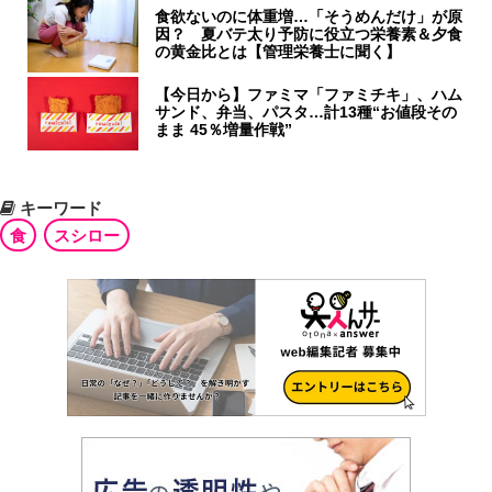
食欲ないのに体重増…「そうめんだけ」が原
因？ 夏バテ太り予防に役立つ栄養素＆夕食
の黄金比とは【管理栄養士に聞く】
【今日から】ファミマ「ファミチキ」、ハム
サンド、弁当、パスタ…計13種“お値段その
まま 45％増量作戦”
キーワード
食
スシロー