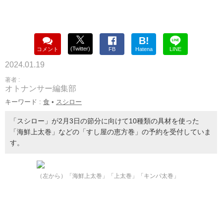
B!
(Twitter)
コメント
FB
Hatena
LINE
2024.01.19
著者 :
オトナンサー編集部
キーワード :
食
•
スシロー
「スシロー」が2月3日の節分に向けて10種類の具材を使った
「海鮮上太巻」などの「すし屋の恵方巻」の予約を受付していま
す。
（左から）「海鮮上太巻」「上太巻」「キンパ太巻」