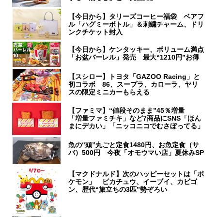
【今日から】タリーズコーヒー福袋 ベアフ
ル「ハグミーボトル」＆刺繍チャーム、ドリ
ンクチケット封入
【今日から】ケンタッキー、ボリューム満点
「お盆バーレル」発売 最大“1210円”お得
【スシロー】トヨタ「GAZOO Racing」と
初コラボ 86、スープラ、カローラ、ヤリ
スの限定ミニカーもらえる
【ファミマ】“値段そのまま”45％増量
「増量ファミチキ」など7商品にSNS「ほん
まにデカい」「ニッコニコでむさぼってる」
魚の“頭”丸ごと定食1480円、お魚定食（サ
バ）500円 今夜「オモウマい店」夏休みSP
【マクドナルド】次のハッピーセットは「ポ
ケモン」 ピカチュウ、イーブイ、カビゴ
ン、歴代“旅立ちの3匹”勢ぞろい