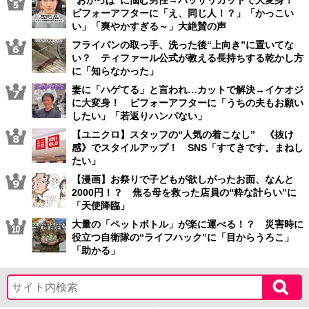
“おかっぱ”に悩む男性→バッサリカットで大変身！
ビフォーアフターに「え、同じ人！？」「かっこい
い」「爽やかすぎる～」大絶賛の声
フライパンの取っ手、洗った後“上向き”に置いてな
い？ ティファール公式が教える長持ちする乾かし方
に「知らなかった」
妻に「ハゲてる」と言われ…カットで解決→イケオジ
に大変身！ ビフォーアフターに「うちの夫もお願い
したい」「若返りハンパない」
【ユニクロ】スタッフの“人気の着こなし” 《抜け
感》でスタイルアップ！ SNS「すてきです。まねし
たい」
【漫画】お祭りで子どもが欲しがったお面、なんと
2000円！？ 焦る母を救った店員の“粋な計らい”に
「天使降臨」
大量の「ペットボトル」が楽に運べる！？ 災害時に
役立つ自衛隊の“ライフハック”に「目からうろこ」
「助かる」