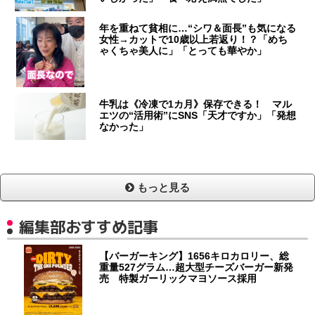
年を重ねて貧相に…“シワ＆面長”も気になる
女性→カットで10歳以上若返り！？「めち
ゃくちゃ美人に」「とっても華やか」
牛乳は《冷凍で1カ月》保存できる！ マル
エツの“活用術”にSNS「天才ですか」「発想
なかった」
もっと見る
編集部おすすめ記事
【バーガーキング】1656キロカロリー、総
重量527グラム…超大型チーズバーガー新発
売 特製ガーリックマヨソース採用