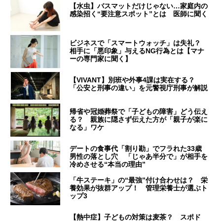
【水虫】バスマットだけじゃない…家庭内の
感染招く“要注意スポット”とは 医師に聞く
ビジネスで「スマートウォッチ」は失礼？
相手に「悪印象」与えるNG行為とは【マナ
ーの専門家に聞く】
【VIVANT】別班や外事4課は実在する？
「公安と刑事の違い」を元警視庁刑事が解説
帰省や冠婚葬祭で「子どもの障害」どう伝え
る？ 親族に隠さず伝えた方が「親子が楽に
なる」ワケ
デートの食事代「割り勘」でフラれた33歳
男性の落とし穴 「じゃあ半分で」が相手を
冷めさせる“本当の理由”
「牛ステーキ」の“最強”付け合わせは？ 栄
養効果が抜群アップ！ 管理栄養士が選ぶト
ップ3
【熱中症】子どもの対策は麦茶？ スポド