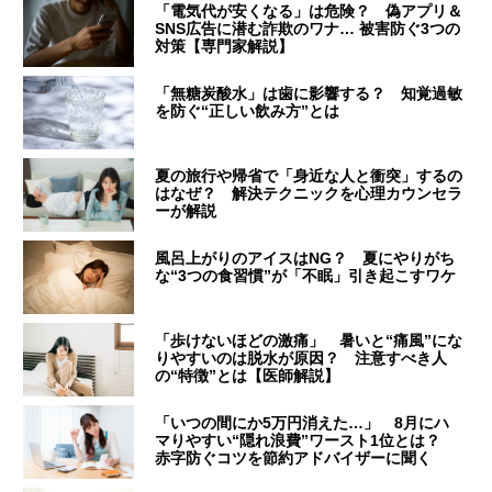
「電気代が安くなる」は危険？ 偽アプリ＆
SNS広告に潜む詐欺のワナ… 被害防ぐ3つの
対策【専門家解説】
「無糖炭酸水」は歯に影響する？ 知覚過敏
を防ぐ“正しい飲み方”とは
夏の旅行や帰省で「身近な人と衝突」するの
はなぜ？ 解決テクニックを心理カウンセラ
ーが解説
風呂上がりのアイスはNG？ 夏にやりがち
な“3つの食習慣”が「不眠」引き起こすワケ
「歩けないほどの激痛」 暑いと“痛風”にな
りやすいのは脱水が原因？ 注意すべき人
の“特徴”とは【医師解説】
「いつの間にか5万円消えた…」 8月にハ
マりやすい“隠れ浪費”ワースト1位とは？
赤字防ぐコツを節約アドバイザーに聞く