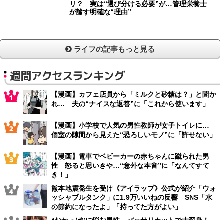
リ？ 実は“選び分ける必要”が…管理栄養士
が諭す明確な“理由”
ライフの記事もっと見る
週間アクセスランキング
【漫画】カフェ店員から「ミルクと砂糖は？」と聞か
れ… 夫の“ナイスな返答”に「これから使います」
【漫画】小学校で人気の男性教師が女子トイレに…
個室の隙間から見えた“恐ろしいモノ”に「許せない」
【漫画】電車でベビーカーの赤ちゃんに蹴られた男
性 怒ると思いきや…“意外な本音”に「なんてすて
き！」
熊本地震発生を受け《アイラップ》公式が紹介「ウォ
ッシャブルタンク」に1.9万いいねの反響 SNS「水
の節約になったよ」「持ってた方がよい」