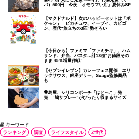
バ）500円 今夜「オモウマい店」夏休みSP
【マクドナルド】次のハッピーセットは「ポ
ケモン」 ピカチュウ、イーブイ、カビゴ
ン、歴代“旅立ちの3匹”勢ぞろい
【今日から】ファミマ「ファミチキ」、ハム
サンド、弁当、パスタ…計13種“お値段その
まま 45％増量作戦”
【セブンイレブン】カレーフェス開催 エリ
ックサウス、銀座デリー、Suage監修商品
も
豊島屋、シリコンポーチ「はとっこ」発
売 “鳩サブレー”がぴったり収まるサイズ
キーワード
ランキング
調査
ライフスタイル
Z世代