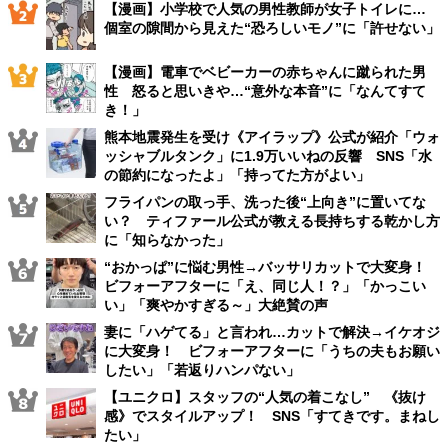
【漫画】小学校で人気の男性教師が女子トイレに…
個室の隙間から見えた“恐ろしいモノ”に「許せない」
【漫画】電車でベビーカーの赤ちゃんに蹴られた男
性 怒ると思いきや…“意外な本音”に「なんてすて
き！」
熊本地震発生を受け《アイラップ》公式が紹介「ウォ
ッシャブルタンク」に1.9万いいねの反響 SNS「水
の節約になったよ」「持ってた方がよい」
フライパンの取っ手、洗った後“上向き”に置いてな
い？ ティファール公式が教える長持ちする乾かし方
に「知らなかった」
“おかっぱ”に悩む男性→バッサリカットで大変身！
ビフォーアフターに「え、同じ人！？」「かっこい
い」「爽やかすぎる～」大絶賛の声
妻に「ハゲてる」と言われ…カットで解決→イケオジ
に大変身！ ビフォーアフターに「うちの夫もお願い
したい」「若返りハンパない」
【ユニクロ】スタッフの“人気の着こなし” 《抜け
感》でスタイルアップ！ SNS「すてきです。まねし
たい」