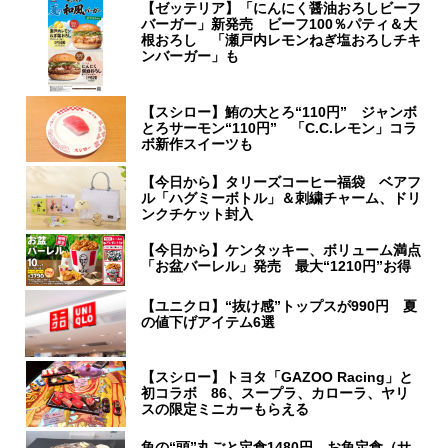
【ゼッテリア】「にんにく醤油おろしビーフ
バーガー」新発売 ビーフ100％パティ＆大
根おろし 「瀬戸内レモンねぎ塩おろしチキ
ンバーガー」も
【スシロー】鮪の大とろ“110円” ジャンボ
とろサーモン“110円” 「C.C.レモン」コラ
ボ新作スイーツも
【今日から】タリーズコーヒー福袋 ベアフ
ル「ハグミーボトル」＆刺繍チャーム、ドリ
ンクチケット封入
【今日から】ケンタッキー、ボリューム満点
「お盆バーレル」発売 最大“1210円”お得
【ユニクロ】“抜け感”トップスが990円 夏
の値下げアイテム6選
【スシロー】トヨタ「GAZOO Racing」と
初コラボ 86、スープラ、カローラ、ヤリ
スの限定ミニカーもらえる
魚の“頭”丸ごと定食1480円、お魚定食（サ