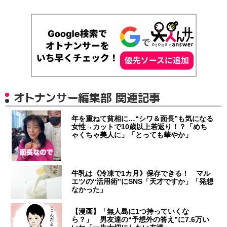
オトナンサー編集部 関連記事
年を重ねて貧相に…“シワ＆面長”も気になる
女性→カットで10歳以上若返り！？「めち
ゃくちゃ美人に」「とっても華やか」
牛乳は《冷凍で1カ月》保存できる！ マル
エツの“活用術”にSNS「天才ですか」「発想
なかった」
【漫画】「無人島に1つ持っていくな
ら？」 男友達の“予想外の答え”に7.6万い