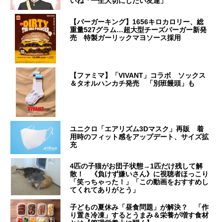
いね「一生大切にしたい友達」
【バーガーキング】1656キロカロリー、総
重量527グラム…超大型チーズバーガー新発
売 特製ガーリックマヨソース採用
【ファミマ】「VIVANT」コラボ ソックス
＆タオルハンカチ発売 「別班饅頭」も
ユニクロ「エアリズム3Dマスク」再販 着
用時のフィット感をアップデート、サイズ拡
充
4匹の子猫がお団子状態→1匹だけ残して解
散！ 《負けず嫌いさん》に視聴者ほっこり
「笑っちゃった！」「この動画をおすすめし
てくれてありがとう」
子どもの夏休み「昼食問題」が解決？ 「作
り置き冷凍」するとうまみ＆栄養が増す食材