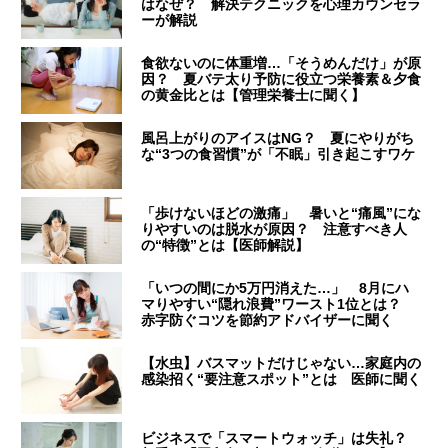
はなぜ？ 解決テクニックを心理カウンセラ
ーが解説
食欲ないのに体重増…「そうめんだけ」が原
因？ 夏バテ太り予防に役立つ栄養素＆夕食
の黄金比とは【管理栄養士に聞く】
風呂上がりのアイスはNG？ 夏にやりがち
な“3つの食習慣”が「不眠」引き起こすワケ
「歩けないほどの激痛」 暑いと“痛風”にな
りやすいのは脱水が原因？ 注意すべき人
の“特徴”とは【医師解説】
「いつの間にか5万円消えた…」 8月にハ
マりやすい“隠れ浪費”ワースト1位とは？
赤字防ぐコツを節約アドバイザーに聞く
【水虫】バスマットだけじゃない…家庭内の
感染招く“要注意スポット”とは 医師に聞く
ビジネスで「スマートウォッチ」は失礼？