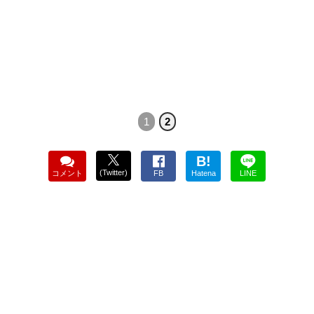
1
2
B!
(Twitter)
コメント
FB
Hatena
LINE