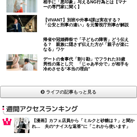
相手に「悪印象」与えるNG行為とは【マナ
ーの専門家に聞く】
【VIVANT】別班や外事4課は実在する？
「公安と刑事の違い」を元警視庁刑事が解説
帰省や冠婚葬祭で「子どもの障害」どう伝え
る？ 親族に隠さず伝えた方が「親子が楽に
なる」ワケ
デートの食事代「割り勘」でフラれた33歳
男性の落とし穴 「じゃあ半分で」が相手を
冷めさせる“本当の理由”
ライフの記事もっと見る
週間アクセスランキング
【漫画】カフェ店員から「ミルクと砂糖は？」と聞か
れ… 夫の“ナイスな返答”に「これから使います」