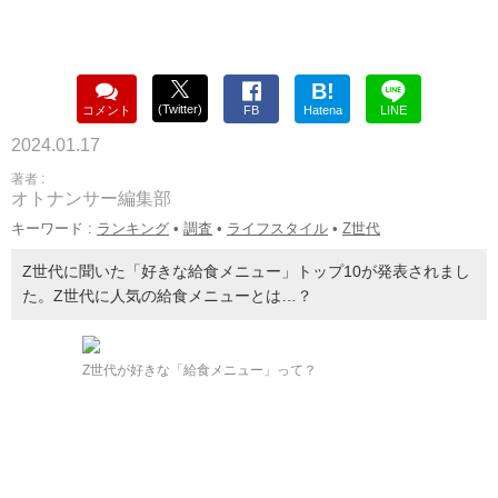
B!
(Twitter)
コメント
FB
Hatena
LINE
2024.01.17
著者 :
オトナンサー編集部
キーワード :
ランキング
•
調査
•
ライフスタイル
•
Z世代
Z世代に聞いた「好きな給食メニュー」トップ10が発表されまし
た。Z世代に人気の給食メニューとは…？
Z世代が好きな「給食メニュー」って？