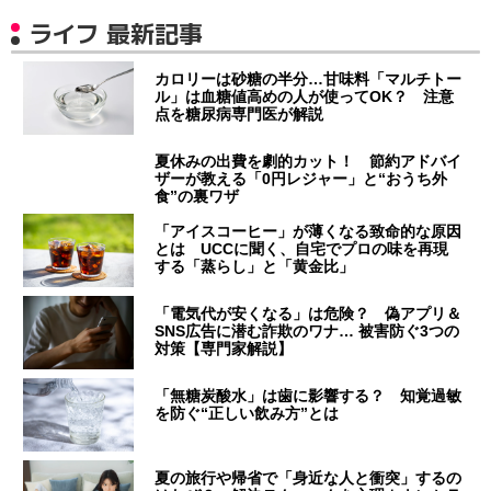
ライフ 最新記事
カロリーは砂糖の半分…甘味料「マルチトー
ル」は血糖値高めの人が使ってOK？ 注意
点を糖尿病専門医が解説
夏休みの出費を劇的カット！ 節約アドバイ
ザーが教える「0円レジャー」と“おうち外
食”の裏ワザ
「アイスコーヒー」が薄くなる致命的な原因
とは UCCに聞く、自宅でプロの味を再現
する「蒸らし」と「黄金比」
「電気代が安くなる」は危険？ 偽アプリ＆
SNS広告に潜む詐欺のワナ… 被害防ぐ3つの
対策【専門家解説】
「無糖炭酸水」は歯に影響する？ 知覚過敏
を防ぐ“正しい飲み方”とは
夏の旅行や帰省で「身近な人と衝突」するの