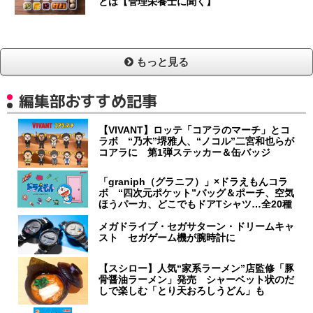
とは【管理栄養士に聞く】
もっと見る
編集部おすすめ記事
【VIVANT】ロッテ「コアラのマーチ」とコ
ラボ “乃木”堺雅人、“ノコル”二宮和也らが
コアラに 第1弾ステッカー＆缶バッジ
「graniph（グラニフ）」×ドラえもんコラ
ボ “四次元ポケット”バッグ＆ポーチ、空気
ほうパーカ、どこでもドアTシャツ…全20種
メガドライブ・セガサターン・ドリームキャ
スト セガゲーム機が腕時計に
【スシロー】人気“家系ラーメン”店監修「豚
骨醤油ラーメン」発売 シャーベット状のだ
しで楽しむ「とり天おろしうどん」も