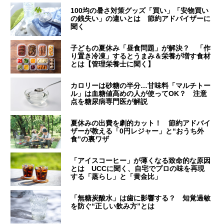
100均の暑さ対策グッズ「買い」「安物買い
の銭失い」の違いとは 節約アドバイザーに
聞く
子どもの夏休み「昼食問題」が解決？ 「作
り置き冷凍」するとうまみ＆栄養が増す食材
とは【管理栄養士に聞く】
カロリーは砂糖の半分…甘味料「マルチトー
ル」は血糖値高めの人が使ってOK？ 注意
点を糖尿病専門医が解説
夏休みの出費を劇的カット！ 節約アドバイ
ザーが教える「0円レジャー」と“おうち外
食”の裏ワザ
「アイスコーヒー」が薄くなる致命的な原因
とは UCCに聞く、自宅でプロの味を再現
する「蒸らし」と「黄金比」
「無糖炭酸水」は歯に影響する？ 知覚過敏
を防ぐ“正しい飲み方”とは