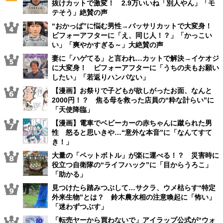
抜けカットで激変！ 2.9万いいね「別人やん」「モ
テそう」絶賛の声
“おかっぱ”に悩む男性→バッサリカットで大変身！
ビフォーアフターに「え、同じ人！？」「かっこい
い」「爽やかすぎる～」大絶賛の声
妻に「ハゲてる」と言われ…カットで解決→イケオジ
に大変身！ ビフォーアフターに「うちの夫もお願い
したい」「若返りハンパない」
【漫画】お祭りで子どもが欲しがったお面、なんと
2000円！？ 焦る母を救った店員の“粋な計らい”に
「天使降臨」
【漫画】電車でベビーカーの赤ちゃんに蹴られた男
性 怒ると思いきや…“意外な本音”に「なんてすて
き！」
大量の「ペットボトル」が楽に運べる！？ 災害時に
役立つ自衛隊の“ライフハック”に「目からうろこ」
「助かる」
見つけたら踏みつぶして…サクラ、ウメ枯らす“特定
外来生物”とは？ 鈴木農水相の注意喚起に「怖い」
「迷わずつぶす」
「転売ヤーから買わないで」アイラップ公式が“ウォ