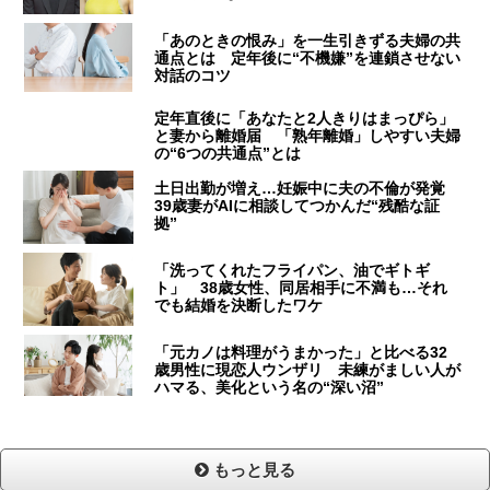
「あのときの恨み」を一生引きずる夫婦の共
通点とは 定年後に“不機嫌”を連鎖させない
対話のコツ
定年直後に「あなたと2人きりはまっぴら」
と妻から離婚届 「熟年離婚」しやすい夫婦
の“6つの共通点”とは
土日出勤が増え…妊娠中に夫の不倫が発覚
39歳妻がAIに相談してつかんだ“残酷な証
拠”
「洗ってくれたフライパン、油でギトギ
ト」 38歳女性、同居相手に不満も…それ
でも結婚を決断したワケ
「元カノは料理がうまかった」と比べる32
歳男性に現恋人ウンザリ 未練がましい人が
ハマる、美化という名の“深い沼”
もっと見る