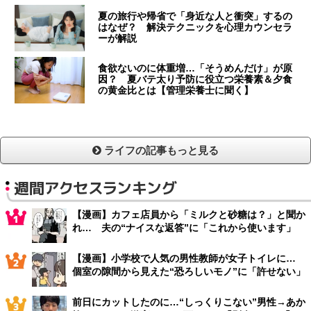
夏の旅行や帰省で「身近な人と衝突」するの
はなぜ？ 解決テクニックを心理カウンセラ
ーが解説
食欲ないのに体重増…「そうめんだけ」が原
因？ 夏バテ太り予防に役立つ栄養素＆夕食
の黄金比とは【管理栄養士に聞く】
ライフの記事もっと見る
週間アクセスランキング
【漫画】カフェ店員から「ミルクと砂糖は？」と聞か
れ… 夫の“ナイスな返答”に「これから使います」
【漫画】小学校で人気の男性教師が女子トイレに…
個室の隙間から見えた“恐ろしいモノ”に「許せない」
前日にカットしたのに…“しっくりこない”男性→あか