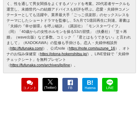
く、性を通して男女関係をよくするメソッドを考案。20代若者サークルも
運営し、未婚世代への結婚アドバイスも好評を呼ぶ。恋愛・夫婦仲コメン
テーターとしても活躍中。業界最大手「ごっこ倶楽部」のセックスレスを
テーマにしたショートドラマを監修し、5カ月で1億回再生に到達。著書は
「夫婦の『幸せ循環』を呼ぶ秘訣」（講談社）「モンスターワイフ」
（同）「40歳からの女性ホルモンを操る53の習慣」（扶桑社）「堂々再
婚」（wave出版）など多数。コミック「『君とはもうできない』と言われ
まして」（KADOKAWA）の監修も手掛ける。恋人・夫婦仲相談所
（
http://fufunaka.com/
）、公式note（
https://note.com/suzune_16
）、オト
ナのお悩み保健室（
https://otona-hokenshitsu.jp/
）。LINE登録で「夫婦仲
チェックシート」を無料プレゼント
（
https://fufunaka.com/archives/lp/line
）。
B!
(Twitter)
コメント
FB
Hatena
LINE