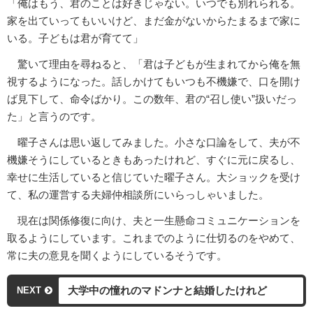
「俺はもう、君のことは好きじゃない。いつでも別れられる。
家を出ていってもいいけど、まだ金がないからたまるまで家に
いる。子どもは君が育てて」
驚いて理由を尋ねると、「君は子どもが生まれてから俺を無
視するようになった。話しかけてもいつも不機嫌で、口を開け
ば見下して、命令ばかり。この数年、君の“召し使い”扱いだっ
た」と言うのです。
曜子さんは思い返してみました。小さな口論をして、夫が不
機嫌そうにしているときもあったけれど、すぐに元に戻るし、
幸せに生活していると信じていた曜子さん。大ショックを受け
て、私の運営する夫婦仲相談所にいらっしゃいました。
現在は関係修復に向け、夫と一生懸命コミュニケーションを
取るようにしています。これまでのように仕切るのをやめて、
常に夫の意見を聞くようにしているそうです。
大学中の憧れのマドンナと結婚したけれど
NEXT