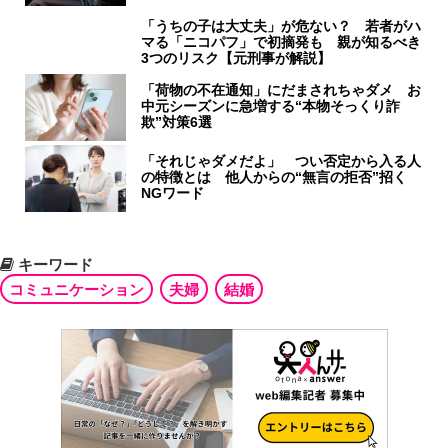
「うちの子は大丈夫」が危ない？ 若者がハ
マる「ニコパフ」で初摘発も 親が知るべき
3つのリスク【元刑事が解説】
「荷物の不在通知」にだまされちゃダメ お
中元シーズンに急増する“本物そっくり詐
欺”対策6選
「それじゃダメだよ」 つい否定から入る人
の特徴とは 他人からの“無言の拒否”招く
NGワード
キーワード
コミュニケーション
夫婦
結婚