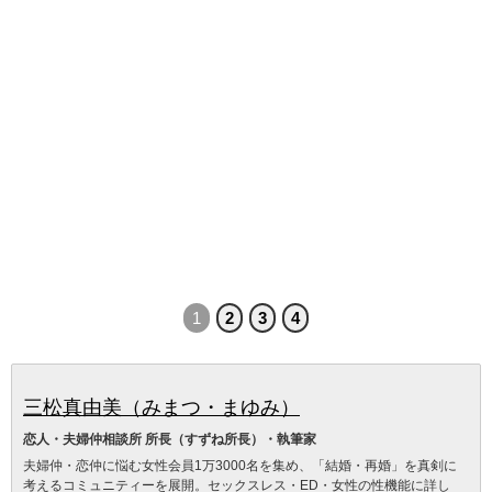
1
2
3
4
三松真由美（みまつ・まゆみ）
恋人・夫婦仲相談所 所長（すずね所長）・執筆家
夫婦仲・恋仲に悩む女性会員1万3000名を集め、「結婚・再婚」を真剣に
考えるコミュニティーを展開。セックスレス・ED・女性の性機能に詳し