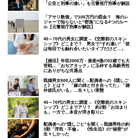
「公安と刑事の違い」を元警視庁刑事が解説
「アサリ数個」で100万円の罰金？ 海のレ
ジャーで知らないと“密漁”になる4つのルー
ル【元警視庁刑事が解説】
40～70代の男女に調査→《交際前のスキン
シップ》どこまで？ 男女で“すれ違い”「彼
は毎回でも触れ合いたいタイプだけど…」
【婚活】年収2000万・資産4億の52歳でも大
苦戦…「おぢアタック」に玉砕する高齢男性
にありがちな共通点
既婚男女600人に聞く→配偶者への《隠しご
と》とは？ 「嫁の姉と付き合ってた」「婚
外彼氏がいる」…生々しい実態
40～70代の男女に調査→《交際前のスキン
シップ》どこまでアリ？ 約2割「お泊まり
も」一方で…本音が浮き彫りに
配偶者への“隠しごと”を聞く→既婚男性の約
3割「浮気・不倫」 《性生活》の“秘密”が
生々しかった