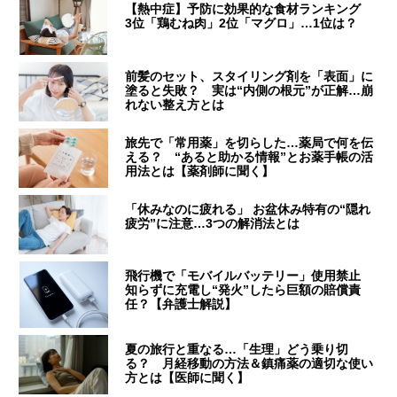
【熱中症】予防に効果的な食材ランキング
3位「鶏むね肉」2位「マグロ」…1位は？
前髪のセット、スタイリング剤を「表面」に
塗ると失敗？ 実は“内側の根元”が正解…崩
れない整え方とは
旅先で「常用薬」を切らした…薬局で何を伝
える？ “あると助かる情報”とお薬手帳の活
用法とは【薬剤師に聞く】
「休みなのに疲れる」 お盆休み特有の“隠れ
疲労”に注意…3つの解消法とは
飛行機で「モバイルバッテリー」使用禁止
知らずに充電し“発火”したら巨額の賠償責
任？【弁護士解説】
夏の旅行と重なる…「生理」どう乗り切
る？ 月経移動の方法＆鎮痛薬の適切な使い
方とは【医師に聞く】