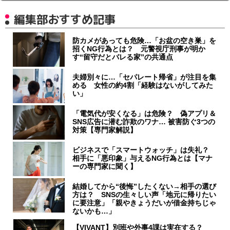
編集部おすすめ記事
防カメがあっても危険…「お盆の空き巣」を
招くNG行為とは？ 元警視庁刑事が明か
す“留守だとバレる家”の共通点
夫婦別々に…「セパレート帰省」が注目を集
める 女性の約4割「経験はないがしてみた
い」
「電気代が安くなる」は危険？ 偽アプリ＆
SNS広告に潜む詐欺のワナ… 被害防ぐ3つの
対策【専門家解説】
ビジネスで「スマートウォッチ」は失礼？
相手に「悪印象」与えるNG行為とは【マナ
ーの専門家に聞く】
結婚してから“後悔”したくない→相手の選び
方は？ SNSの生々しい声「地元に帰りたい
に要注意」「親やきょうだいが借金持ちじゃ
ないかも…」
【VIVANT】別班や外事4課は実在する？