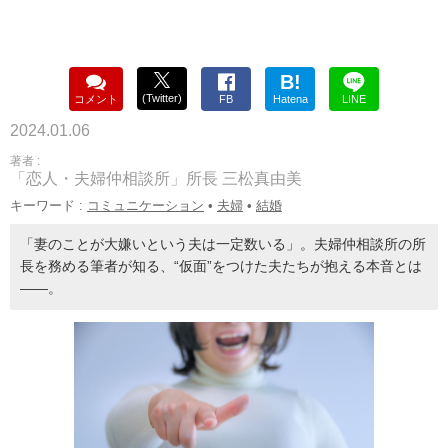
B!
(Twitter)
コメント
FB
Hatena
LINE
2024.01.06
著者 :
「恋人・夫婦仲相談所」所長 三松真由美
キーワード :
コミュニケーション
•
夫婦
•
結婚
「妻のことが大嫌いという夫は一定数いる」。夫婦仲相談所の所
長を務める筆者が知る、“仮面”をつけた夫たちが抱える本音とは
――。