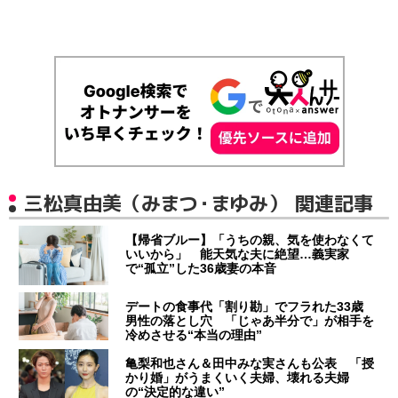
三松真由美（みまつ・まゆみ） 関連記事
【帰省ブルー】「うちの親、気を使わなくて
いいから」 能天気な夫に絶望…義実家
で“孤立”した36歳妻の本音
デートの食事代「割り勘」でフラれた33歳
男性の落とし穴 「じゃあ半分で」が相手を
冷めさせる“本当の理由”
亀梨和也さん＆田中みな実さんも公表 「授
かり婚」がうまくいく夫婦、壊れる夫婦
の“決定的な違い”