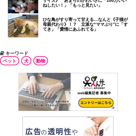
サイズ》 あまりのかわいさに「100万いい
ねしたい！」「もっと見たい」
ひな鳥がすり寄って甘える…なんと《子猫が
母親代わり》！？ 立派な“ママぶり”に「す
てき」「愛情にあふれてる」
キーワード
ペット
犬
動物