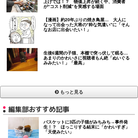
上げでは！？ 物価上昇が続く中、消費者
が“コスト削減”を実感する場面
【漫画】約20年ぶりの焼き鳥屋… 大人に
なって出会った大将の“粋な気遣い”に「そん
なお店に出会いたい！」
生後6週間の子猫、本棚で突っ伏して眠る…
あまりのかわいさに視聴者もん絶「ぬいぐる
みみたい！」「最高」
もっと見る
編集部おすすめ記事
バスケットに3匹の子猫がみちみち→事件発
生！？ ほっこりする結末に「かわいすぎ」
「天使みたい」