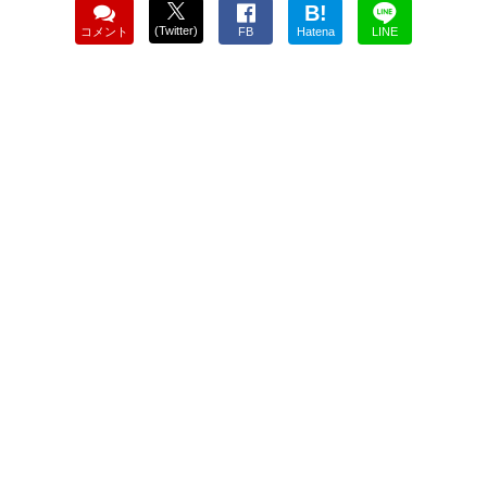
B!
(Twitter)
コメント
FB
Hatena
LINE