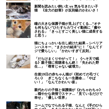
新聞を読みたい飼い主 vs 気を引きたい子
猫 《全力の妨害》が反則級のかわいさ！
瞳の大きな保護子猫が見上げてくる…“オチ
も何もない”ひたすらカワイイ動画に「癒や
される」「きっとすごく美しい猫に成長する
と思う」
猫にちょっかいを出し続けた結果→シベリア
ンハスキー、“まさかの結末”に！「なんてド
ジで愛らしい」「かわいすぎて反則」
「だらけまくりやがって！」《へそ天で眠
る》親子猫に視聴者もん絶！「失われた野
生…」「尋常じゃない破壊力」
生後19日の赤ちゃん猫が《初めての毛づく
ろい》 ぎこちなくも一生懸命…「やば
い！」「なんてかわいい姿」
親代わりの子猫と保護猫が《わちゃわちゃ》
→穏やかな表情でスヤァ…「見ているだけで
幸せ」「優しい世界」
コームでなでられる子猫、なんと《手のひら