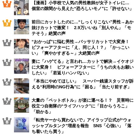
【漫画】小学校で人気の男性教師が女子トイレに…
個室の隙間から見えた“恐ろしいモノ”に「許せない」
前日にカットしたのに…“しっくりこない”男性→あか
抜けカットで激変！ 2.9万いいね「別人やん」「モ
テそう」絶賛の声
“おかっぱ”に悩む男性→バッサリカットで大変身！
ビフォーアフターに「え、同じ人！？」「かっこい
い」「爽やかすぎる～」大絶賛の声
妻に「ハゲてる」と言われ…カットで解決→イケオジ
に大変身！ ビフォーアフターに「うちの夫もお願い
したい」「若返りハンパない」
「本当にやめてほしい」 スーパー銭湯スタッフが訴
える“利用時のNG行為”に「困る」「当たり前すぎ」
大量の「ペットボトル」が楽に運べる！？ 災害時に
役立つ自衛隊の“ライフハック”に「目からうろこ」
「助かる」
「転売ヤーから買わないで」アイラップ公式が“ウォ
ッシャブルタンク”増産を報告 SNS「心強い」「落
ち着いたら買う」