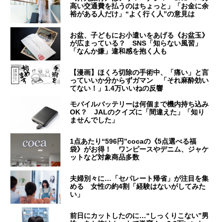
高い交通費を払うのはちょっと」「お金に余
裕がある人だけ」“よく行く人”の意見は
お盆、子どもにお小遣いをあげる《お盆玉》
が広まっている？ SNS「知らない風習」
「なんか嫌」違和感を抱く人も
【漫画】ほくろ切除の手術中、「痛い」と言
っていいか分からずガマン 「それ麻酔効い
てない！」1.4万いいねの反響
モバイルバッテリーは何個まで機内持ち込み
OK？ JALのクイズに「間違えた」「知り
ませんでした」
1点あたり“596円”cocaの《5点選べる福
袋》がお得！ ワンピースやデニム、ジャケ
ットなど対象商品多数
夫婦別々に…「セパレート帰省」が注目を集
める 女性の約4割「経験はないがしてみた
い」
前日にカットしたのに…“しっくりこない”男