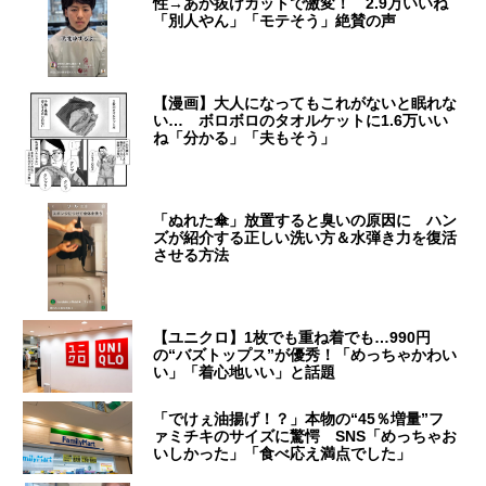
性→あか抜けカットで激変！ 2.9万いいね
「別人やん」「モテそう」絶賛の声
【漫画】大人になってもこれがないと眠れな
い… ボロボロのタオルケットに1.6万いい
ね「分かる」「夫もそう」
「ぬれた傘」放置すると臭いの原因に ハン
ズが紹介する正しい洗い方＆水弾き力を復活
させる方法
【ユニクロ】1枚でも重ね着でも…990円
の“バズトップス”が優秀！「めっちゃかわい
い」「着心地いい」と話題
「でけぇ油揚げ！？」本物の“45％増量”フ
ァミチキのサイズに驚愕 SNS「めっちゃお
いしかった」「食べ応え満点でした」