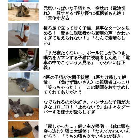
元気いっぱいな子猫たち→突然の《電池切
れ》 尊すぎる“座り寝”に視聴者もん絶！
「天使すぎる」
後ろ足で立って歩く子猫、見事なターンを決
める！ 賢さに視聴者から驚嘆の声「かわい
すぎて耐えられない！」「なんて素晴らし
い」
「まだ寝たくない…」ポールにしがみつき、
眠気をガマンする子猫に視聴者もん絶！「電
車の中でこういう人見る」「かわいいは正
義」
4匹の子猫がお団子状態→1匹だけ残して解
散！ 《負けず嫌いさん》に視聴者ほっこり
「笑っちゃった！」「この動画をおすすめし
てくれてありがとう」
なでられるのが大好き、ハンサムな子猫が大
きなゴロゴロ！「止めないで」お手々をグー
パーする様子が愛らしすぎ
「寂しかった…」飼い主が帰宅→《靴に頭を
突っ込む》猫に大爆笑！「なんてかわいいん
だろう」「うちの猫もクサいものが好き」