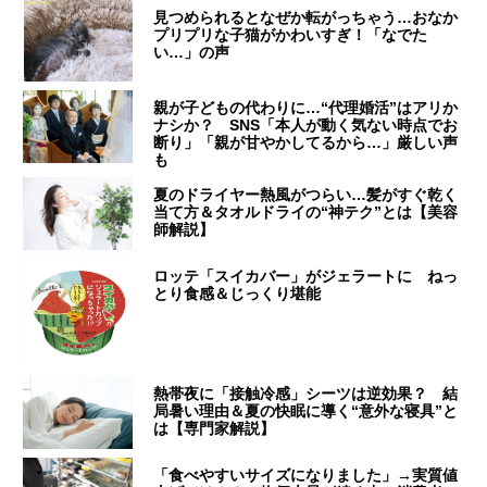
見つめられるとなぜか転がっちゃう…おなか
プリプリな子猫がかわいすぎ！「なでた
い…」の声
親が子どもの代わりに…“代理婚活”はアリか
ナシか？ SNS「本人が動く気ない時点でお
断り」「親が甘やかしてるから…」厳しい声
も
夏のドライヤー熱風がつらい…髪がすぐ乾く
当て方＆タオルドライの“神テク”とは【美容
師解説】
ロッテ「スイカバー」がジェラートに ねっ
とり食感＆じっくり堪能
熱帯夜に「接触冷感」シーツは逆効果？ 結
局暑い理由＆夏の快眠に導く“意外な寝具”と
は【専門家解説】
「食べやすいサイズになりました」→実質値