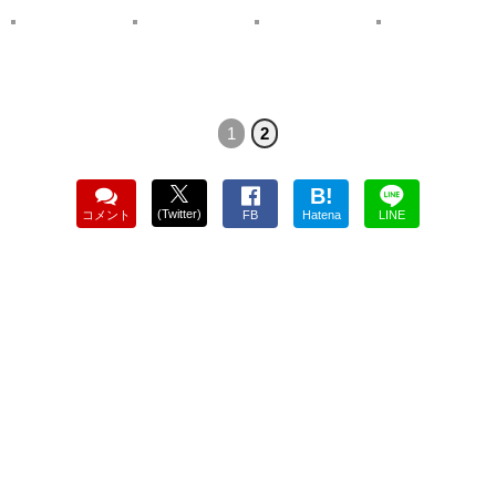
1
2
B!
(Twitter)
コメント
FB
Hatena
LINE