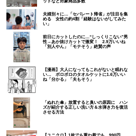
ットなど対象商品多数
夫婦別々に…「セパレート帰省」が注目を集
める 女性の約4割「経験はないがしてみた
い」
前日にカットしたのに…“しっくりこない”男
性→あか抜けカットで激変！ 2.9万いいね
「別人やん」「モテそう」絶賛の声
【漫画】大人になってもこれがないと眠れな
い… ボロボロのタオルケットに1.6万いい
ね「分かる」「夫もそう」
「ぬれた傘」放置すると臭いの原因に ハン
ズが紹介する正しい洗い方＆水弾き力を復活
させる方法
【ユニクロ】1枚でも重ね着でも…990円