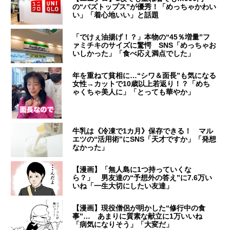
の“バズトップス”が優秀！「めっちゃかわい
い」「着心地いい」と話題
「でけぇ油揚げ！？」本物の“45％増量”フ
ァミチキのサイズに驚愕 SNS「めっちゃお
いしかった」「食べ応え満点でした」
年を重ねて貧相に…“シワ＆面長”も気になる
女性→カットで10歳以上若返り！？「めち
ゃくちゃ美人に」「とっても華やか」
牛乳は《冷凍で1カ月》保存できる！ マル
エツの“活用術”にSNS「天才ですか」「発想
なかった」
【漫画】「無人島に1つ持っていくな
ら？」 男友達の“予想外の答え”に7.6万い
いね「一生大切にしたい友達」
【漫画】現役僧侶が明かした“修行中の食
事”… あまりに質素な献立に1万いいね
「病気になりそう」「大変だ」