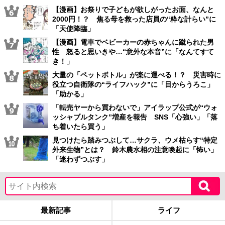
【漫画】お祭りで子どもが欲しがったお面、なんと
2000円！？ 焦る母を救った店員の“粋な計らい”に
「天使降臨」
【漫画】電車でベビーカーの赤ちゃんに蹴られた男
性 怒ると思いきや…“意外な本音”に「なんてすて
き！」
大量の「ペットボトル」が楽に運べる！？ 災害時に
役立つ自衛隊の“ライフハック”に「目からうろこ」
「助かる」
「転売ヤーから買わないで」アイラップ公式が“ウォ
ッシャブルタンク”増産を報告 SNS「心強い」「落
ち着いたら買う」
見つけたら踏みつぶして…サクラ、ウメ枯らす“特定
外来生物”とは？ 鈴木農水相の注意喚起に「怖い」
「迷わずつぶす」
最新記事
ライフ