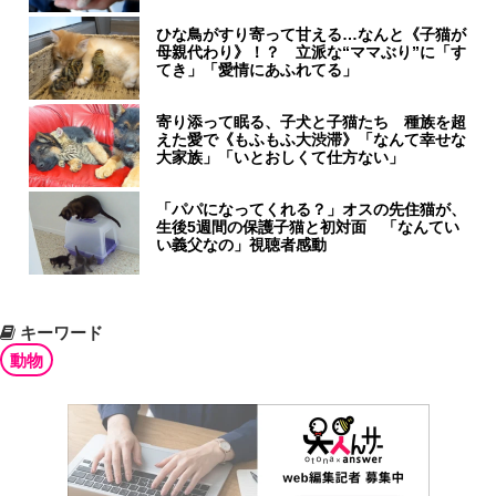
ひな鳥がすり寄って甘える…なんと《子猫が
母親代わり》！？ 立派な“ママぶり”に「す
てき」「愛情にあふれてる」
寄り添って眠る、子犬と子猫たち 種族を超
えた愛で《もふもふ大渋滞》「なんて幸せな
大家族」「いとおしくて仕方ない」
「パパになってくれる？」オスの先住猫が、
生後5週間の保護子猫と初対面 「なんてい
い義父なの」視聴者感動
キーワード
動物