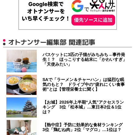
オトナンサー編集部 関連記事
バスケットに3匹の子猫がみちみち→事件発
生！？ ほっこりする結末に「かわいすぎ」
「天使みたい」
SAで「ラーメン＆チャーハン」は猛烈な眠
気のもと？ ドライブ中の“疲れにくい食事
術”とは【管理栄養士に聞く】
【お城】2026年上半期“人気”アクセスラン
キング 3位「松本城」…東日本2位＆1位
は？
【熱中症】予防に効果的な食材ランキング
3位「鶏むね肉」2位「マグロ」…1位は？