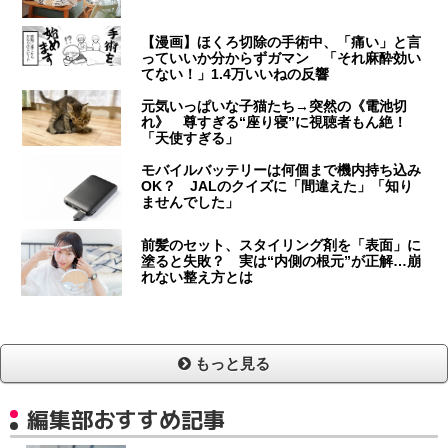
【漫画】ほくろ切除の手術中、「痛い」と言
っていいか分からずガマン 「それ麻酔効い
てない！」1.4万いいねの反響
元気いっぱいな子猫たち→突然の《電池切
れ》 尊すぎる“座り寝”に視聴者もん絶！
「天使すぎる」
モバイルバッテリーは何個まで機内持ち込み
OK？ JALのクイズに「間違えた」「知り
ませんでした」
前髪のセット、スタイリング剤を「表面」に
塗ると失敗？ 実は“内側の根元”が正解…崩
れない整え方とは
もっと見る
編集部おすすめ記事