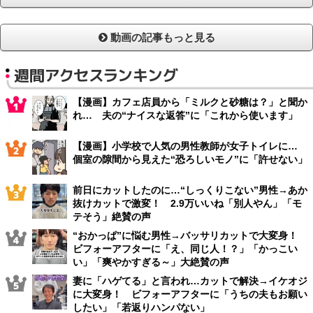
動画の記事もっと見る
週間アクセスランキング
【漫画】カフェ店員から「ミルクと砂糖は？」と聞か
れ… 夫の“ナイスな返答”に「これから使います」
【漫画】小学校で人気の男性教師が女子トイレに…
個室の隙間から見えた“恐ろしいモノ”に「許せない」
前日にカットしたのに…“しっくりこない”男性→あか
抜けカットで激変！ 2.9万いいね「別人やん」「モ
テそう」絶賛の声
“おかっぱ”に悩む男性→バッサリカットで大変身！
ビフォーアフターに「え、同じ人！？」「かっこい
い」「爽やかすぎる～」大絶賛の声
妻に「ハゲてる」と言われ…カットで解決→イケオジ
に大変身！ ビフォーアフターに「うちの夫もお願い
したい」「若返りハンパない」