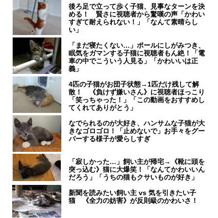
後ろ足で立って歩く子猫、見事なターンを決
める！ 賢さに視聴者から驚嘆の声「かわい
すぎて耐えられない！」「なんて素晴らし
い」
「まだ寝たくない…」ポールにしがみつき、
眠気をガマンする子猫に視聴者もん絶！「電
車の中でこういう人見る」「かわいいは正
義」
4匹の子猫がお団子状態→1匹だけ残して解
散！ 《負けず嫌いさん》に視聴者ほっこり
「笑っちゃった！」「この動画をおすすめし
てくれてありがとう」
なでられるのが大好き、ハンサムな子猫が大
きなゴロゴロ！「止めないで」お手々をグー
パーする様子が愛らしすぎ
「寂しかった…」飼い主が帰宅→《靴に頭を
突っ込む》猫に大爆笑！「なんてかわいいん
だろう」「うちの猫もクサいものが好き」
新聞を読みたい飼い主 vs 気を引きたい子
猫 《全力の妨害》が反則級のかわいさ！