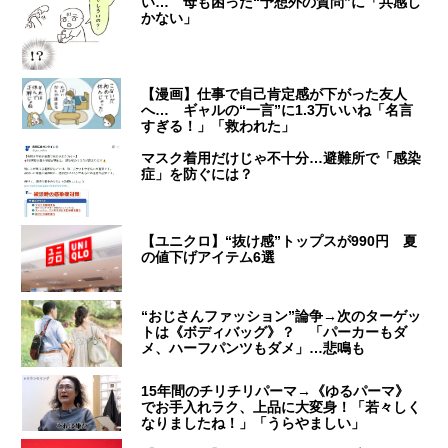
い… 母も困った“予想外の質問”に「共感し
かない」
【漫画】仕事で自己肯定感が下がった友人
へ… ギャルの“一言”に1.3万いいね「名言
すぎる！」「救われた」
マスク着用だけじゃ不十分…避難所で「感染
症」を防ぐには？
【ユニクロ】“抜け感”トップスが990円 夏
の値下げアイテム6選
“おじさんファッション”論争→次のターゲッ
トは《ボディバッグ》？ 「パーカーもダ
メ、ハーフパンツもダメ」…悲鳴も
15年間のチリチリパーマ→《ゆるパーマ》
でお手入れラク、上品に大変身！「若々しく
なりましたね！」「うらやましい」