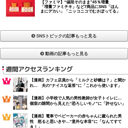
【ファミマ】“値段そのまま”45％増量
「増量ファミチキ」など7商品にSNS「ほん
まにデカい」「ニッコニコでむさぼってる」
SNSトピックの記事もっと見る
動画の記事もっと見る
週間アクセスランキング
【漫画】カフェ店員から「ミルクと砂糖は？」と聞か
れ… 夫の“ナイスな返答”に「これから使います」
【漫画】小学校で人気の男性教師が女子トイレに…
個室の隙間から見えた“恐ろしいモノ”に「許せない」
【漫画】電車でベビーカーの赤ちゃんに蹴られた男
性 怒ると思いきや…“意外な本音”に「なんてすて
き！」