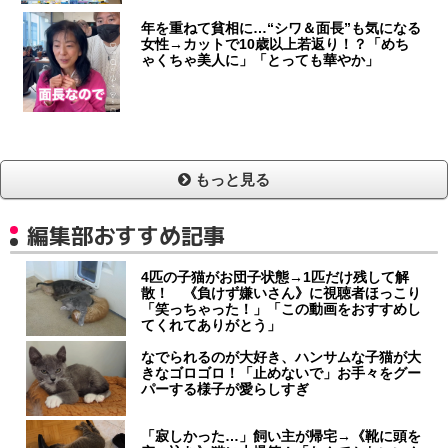
年を重ねて貧相に…“シワ＆面長”も気になる
女性→カットで10歳以上若返り！？「めち
ゃくちゃ美人に」「とっても華やか」
もっと見る
編集部おすすめ記事
4匹の子猫がお団子状態→1匹だけ残して解
散！ 《負けず嫌いさん》に視聴者ほっこり
「笑っちゃった！」「この動画をおすすめし
てくれてありがとう」
なでられるのが大好き、ハンサムな子猫が大
きなゴロゴロ！「止めないで」お手々をグー
パーする様子が愛らしすぎ
「寂しかった…」飼い主が帰宅→《靴に頭を