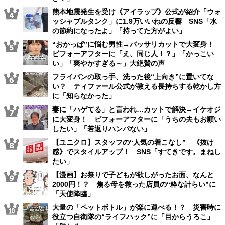
熊本地震発生を受け《アイラップ》公式が紹介「ウォ
ッシャブルタンク」に1.9万いいねの反響 SNS「水
の節約になったよ」「持ってた方がよい」
“おかっぱ”に悩む男性→バッサリカットで大変身！
ビフォーアフターに「え、同じ人！？」「かっこい
い」「爽やかすぎる～」大絶賛の声
フライパンの取っ手、洗った後“上向き”に置いてな
い？ ティファール公式が教える長持ちする乾かし方
に「知らなかった」
妻に「ハゲてる」と言われ…カットで解決→イケオジ
に大変身！ ビフォーアフターに「うちの夫もお願い
したい」「若返りハンパない」
【ユニクロ】スタッフの“人気の着こなし” 《抜け
感》でスタイルアップ！ SNS「すてきです。まねし
たい」
【漫画】お祭りで子どもが欲しがったお面、なんと
2000円！？ 焦る母を救った店員の“粋な計らい”に
「天使降臨」
大量の「ペットボトル」が楽に運べる！？ 災害時に
役立つ自衛隊の“ライフハック”に「目からうろこ」