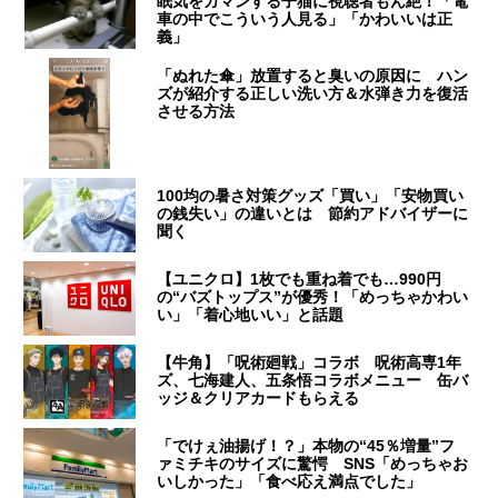
眠気をガマンする子猫に視聴者もん絶！「電
車の中でこういう人見る」「かわいいは正
義」
「ぬれた傘」放置すると臭いの原因に ハン
ズが紹介する正しい洗い方＆水弾き力を復活
させる方法
100均の暑さ対策グッズ「買い」「安物買い
の銭失い」の違いとは 節約アドバイザーに
聞く
【ユニクロ】1枚でも重ね着でも…990円
の“バズトップス”が優秀！「めっちゃかわい
い」「着心地いい」と話題
【牛角】「呪術廻戦」コラボ 呪術高専1年
ズ、七海建人、五条悟コラボメニュー 缶バ
ッジ＆クリアカードもらえる
「でけぇ油揚げ！？」本物の“45％増量”フ
ァミチキのサイズに驚愕 SNS「めっちゃお
いしかった」「食べ応え満点でした」