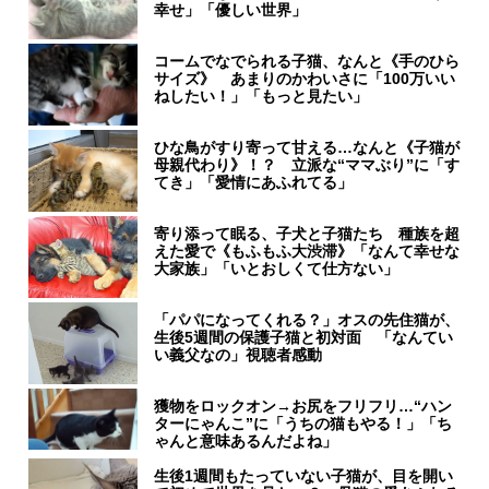
幸せ」「優しい世界」
コームでなでられる子猫、なんと《手のひら
サイズ》 あまりのかわいさに「100万いい
ねしたい！」「もっと見たい」
ひな鳥がすり寄って甘える…なんと《子猫が
母親代わり》！？ 立派な“ママぶり”に「す
てき」「愛情にあふれてる」
寄り添って眠る、子犬と子猫たち 種族を超
えた愛で《もふもふ大渋滞》「なんて幸せな
大家族」「いとおしくて仕方ない」
「パパになってくれる？」オスの先住猫が、
生後5週間の保護子猫と初対面 「なんてい
い義父なの」視聴者感動
獲物をロックオン→お尻をフリフリ…“ハン
ターにゃんこ”に「うちの猫もやる！」「ち
ゃんと意味あるんだよね」
生後1週間もたっていない子猫が、目を開い