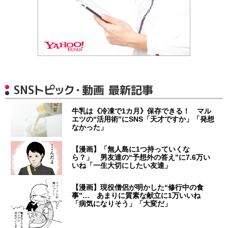
SNSトピック・動画 最新記事
牛乳は《冷凍で1カ月》保存できる！ マル
エツの“活用術”にSNS「天才ですか」「発想
なかった」
【漫画】「無人島に1つ持っていくな
ら？」 男友達の“予想外の答え”に7.6万い
いね「一生大切にしたい友達」
【漫画】現役僧侶が明かした“修行中の食
事”… あまりに質素な献立に1万いいね
「病気になりそう」「大変だ」