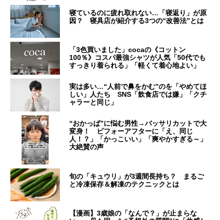
寝ているのに疲れ取れない…「寝返り」が原
因？ 寝具店が紹介する3つの“改善法”とは
「3色買いました」cocaの《コットン
100％》コスパ最強シャツが人気「50代でも
すっきり着られる」「軽くて着心地よい」
実は多い…“人前で鼻をかむ”のを「やめてほ
しい」人たち SNS「飲食店では嫌」「クチ
ャラーと同じ」
“おかっぱ”に悩む男性→バッサリカットで大
変身！ ビフォーアフターに「え、同じ
人！？」「かっこいい」「爽やかすぎる～」
大絶賛の声
旬の「キュウリ」が3週間長持ち？ まるご
と冷凍保存＆解凍のテクニックとは
【漫画】3歳娘の「なんで？」が止まらな