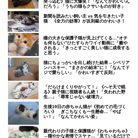
突っ込む》猫に大爆笑！「なんてかわいいん
だろう」「うちの猫もクサいものが好き」
新聞を読みたい飼い主 vs 気を引きたい子
猫 《全力の妨害》が反則級のかわいさ！
瞳の大きな保護子猫が見上げてくる…“オチ
も何もない”ひたすらカワイイ動画に「癒や
される」「きっとすごく美しい猫に成長する
と思う」
猫にちょっかいを出し続けた結果→シベリア
ンハスキー、“まさかの結末”に！「なんてド
ジで愛らしい」「かわいすぎて反則」
「だらけまくりやがって！」《へそ天で眠
る》親子猫に視聴者もん絶！「失われた野
生…」「尋常じゃない破壊力」
生後19日の赤ちゃん猫が《初めての毛づく
ろい》 ぎこちなくも一生懸命…「やば
い！」「なんてかわいい姿」
親代わりの子猫と保護猫が《わちゃわちゃ》
→穏やかな表情でスヤァ…「見ているだけで