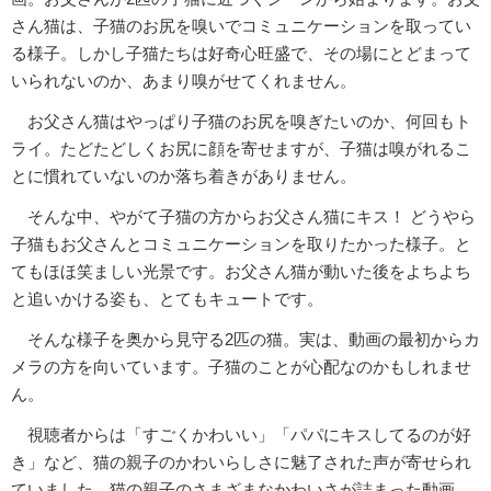
さん猫は、子猫のお尻を嗅いでコミュニケーションを取ってい
る様子。しかし子猫たちは好奇心旺盛で、その場にとどまって
いられないのか、あまり嗅がせてくれません。
お父さん猫はやっぱり子猫のお尻を嗅ぎたいのか、何回もト
ライ。たどたどしくお尻に顔を寄せますが、子猫は嗅がれるこ
とに慣れていないのか落ち着きがありません。
そんな中、やがて子猫の方からお父さん猫にキス！ どうやら
子猫もお父さんとコミュニケーションを取りたかった様子。と
てもほほ笑ましい光景です。お父さん猫が動いた後をよちよち
と追いかける姿も、とてもキュートです。
そんな様子を奥から見守る2匹の猫。実は、動画の最初からカ
メラの方を向いています。子猫のことが心配なのかもしれませ
ん。
視聴者からは「すごくかわいい」「パパにキスしてるのが好
き」など、猫の親子のかわいらしさに魅了された声が寄せられ
ていました。猫の親子のさまざまなかわいさが詰まった動画