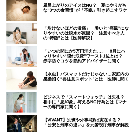
風呂上がりのアイスはNG？ 夏にやりがち
な“3つの食習慣”が「不眠」引き起こすワケ
「歩けないほどの激痛」 暑いと“痛風”にな
りやすいのは脱水が原因？ 注意すべき人
の“特徴”とは【医師解説】
「いつの間にか5万円消えた…」 8月にハ
マりやすい“隠れ浪費”ワースト1位とは？
赤字防ぐコツを節約アドバイザーに聞く
【水虫】バスマットだけじゃない…家庭内の
感染招く“要注意スポット”とは 医師に聞く
ビジネスで「スマートウォッチ」は失礼？
相手に「悪印象」与えるNG行為とは【マナ
ーの専門家に聞く】
【VIVANT】別班や外事4課は実在する？
「公安と刑事の違い」を元警視庁刑事が解説