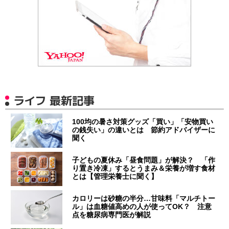
ライフ 最新記事
100均の暑さ対策グッズ「買い」「安物買い
の銭失い」の違いとは 節約アドバイザーに
聞く
子どもの夏休み「昼食問題」が解決？ 「作
り置き冷凍」するとうまみ＆栄養が増す食材
とは【管理栄養士に聞く】
カロリーは砂糖の半分…甘味料「マルチトー
ル」は血糖値高めの人が使ってOK？ 注意
点を糖尿病専門医が解説