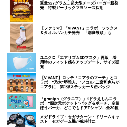
重量527グラム…超大型チーズバーガー新発
売 特製ガーリックマヨソース採用
【ファミマ】「VIVANT」コラボ ソックス
＆タオルハンカチ発売 「別班饅頭」も
ユニクロ「エアリズム3Dマスク」再販 着
用時のフィット感をアップデート、サイズ拡
充
【VIVANT】ロッテ「コアラのマーチ」とコ
ラボ “乃木”堺雅人、“ノコル”二宮和也らが
コアラに 第1弾ステッカー＆缶バッジ
「graniph（グラニフ）」×ドラえもんコラ
ボ “四次元ポケット”バッグ＆ポーチ、空気
ほうパーカ、どこでもドアTシャツ…全20種
メガドライブ・セガサターン・ドリームキャ
スト セガゲーム機が腕時計に