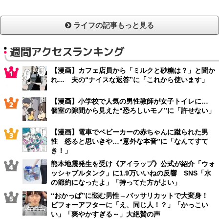
ライフの記事もっと見る
週間アクセスランキング
【漫画】カフェ店員から「ミルクと砂糖は？」と聞か
れ… 夫の“ナイスな返答”に「これから使います」
【漫画】小学校で人気の男性教師が女子トイレに…
個室の隙間から見えた“恐ろしいモノ”に「許せない」
【漫画】電車でベビーカーの赤ちゃんに蹴られた男
性 怒ると思いきや…“意外な本音”に「なんてすて
き！」
熊本地震発生を受け《アイラップ》公式が紹介「ウォ
ッシャブルタンク」に1.9万いいねの反響 SNS「水
の節約になったよ」「持ってた方がよい」
“おかっぱ”に悩む男性→バッサリカットで大変身！
ビフォーアフターに「え、同じ人！？」「かっこい
い」「爽やかすぎる～」大絶賛の声