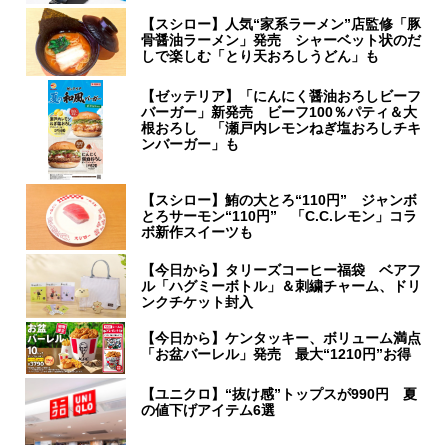
【スシロー】人気“家系ラーメン”店監修「豚
骨醤油ラーメン」発売 シャーベット状のだ
しで楽しむ「とり天おろしうどん」も
【ゼッテリア】「にんにく醤油おろしビーフ
バーガー」新発売 ビーフ100％パティ＆大
根おろし 「瀬戸内レモンねぎ塩おろしチキ
ンバーガー」も
【スシロー】鮪の大とろ“110円” ジャンボ
とろサーモン“110円” 「C.C.レモン」コラ
ボ新作スイーツも
【今日から】タリーズコーヒー福袋 ベアフ
ル「ハグミーボトル」＆刺繍チャーム、ドリ
ンクチケット封入
【今日から】ケンタッキー、ボリューム満点
「お盆バーレル」発売 最大“1210円”お得
【ユニクロ】“抜け感”トップスが990円 夏
の値下げアイテム6選