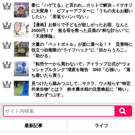
妻に「ハゲてる」と言われ…カットで解決→イケオジ
に大変身！ ビフォーアフターに「うちの夫もお願い
したい」「若返りハンパない」
【漫画】お祭りで子どもが欲しがったお面、なんと
2000円！？ 焦る母を救った店員の“粋な計らい”に
「天使降臨」
大量の「ペットボトル」が楽に運べる！？ 災害時に
役立つ自衛隊の“ライフハック”に「目からうろこ」
「助かる」
「転売ヤーから買わないで」アイラップ公式が“ウォ
ッシャブルタンク”増産を報告 SNS「心強い」「落
ち着いたら買う」
見つけたら踏みつぶして…サクラ、ウメ枯らす“特定
外来生物”とは？ 鈴木農水相の注意喚起に「怖い」
「迷わずつぶす」
最新記事
ライフ