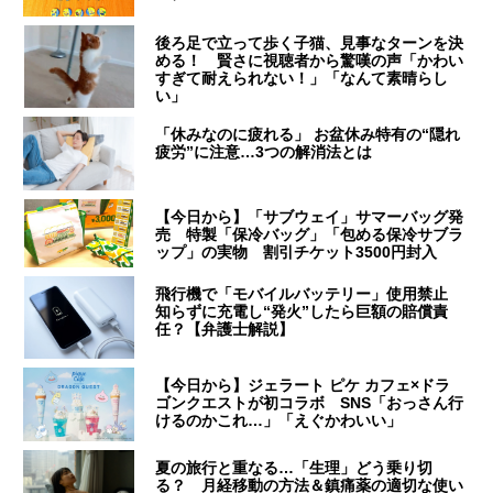
後ろ足で立って歩く子猫、見事なターンを決
める！ 賢さに視聴者から驚嘆の声「かわい
すぎて耐えられない！」「なんて素晴らし
い」
「休みなのに疲れる」 お盆休み特有の“隠れ
疲労”に注意…3つの解消法とは
【今日から】「サブウェイ」サマーバッグ発
売 特製「保冷バッグ」「包める保冷サブラ
ップ」の実物 割引チケット3500円封入
飛行機で「モバイルバッテリー」使用禁止
知らずに充電し“発火”したら巨額の賠償責
任？【弁護士解説】
【今日から】ジェラート ピケ カフェ×ドラ
ゴンクエストが初コラボ SNS「おっさん行
けるのかこれ…」「えぐかわいい」
夏の旅行と重なる…「生理」どう乗り切
る？ 月経移動の方法＆鎮痛薬の適切な使い