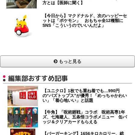
方とは【医師に聞く】
【今日から】マクドナルド、次のハッピーセ
ットは「ポケモン」 おもちゃ全12種類に
SNS「こういうのでいいんだよ」
もっと見る
編集部おすすめ記事
【ユニクロ】1枚でも重ね着でも…990円
の“バズトップス”が優秀！「めっちゃかわい
い」「着心地いい」と話題
【牛角】「呪術廻戦」コラボ 呪術高専1年
ズ、七海建人、五条悟コラボメニュー 缶バ
ッジ＆クリアカードもらえる
【バーガーキング】1656キロカロリー、総