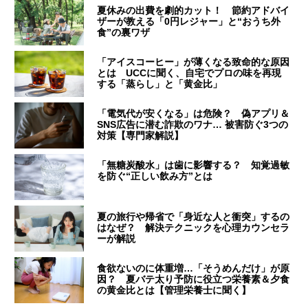
夏休みの出費を劇的カット！ 節約アドバイ
ザーが教える「0円レジャー」と“おうち外
食”の裏ワザ
「アイスコーヒー」が薄くなる致命的な原因
とは UCCに聞く、自宅でプロの味を再現
する「蒸らし」と「黄金比」
「電気代が安くなる」は危険？ 偽アプリ＆
SNS広告に潜む詐欺のワナ… 被害防ぐ3つの
対策【専門家解説】
「無糖炭酸水」は歯に影響する？ 知覚過敏
を防ぐ“正しい飲み方”とは
夏の旅行や帰省で「身近な人と衝突」するの
はなぜ？ 解決テクニックを心理カウンセラ
ーが解説
食欲ないのに体重増…「そうめんだけ」が原
因？ 夏バテ太り予防に役立つ栄養素＆夕食
の黄金比とは【管理栄養士に聞く】