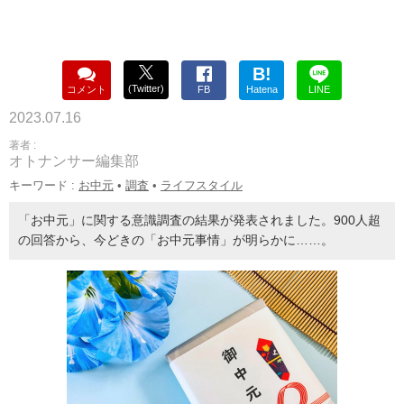
B!
(Twitter)
コメント
FB
Hatena
LINE
2023.07.16
著者 :
オトナンサー編集部
キーワード :
お中元
•
調査
•
ライフスタイル
「お中元」に関する意識調査の結果が発表されました。900人超
の回答から、今どきの「お中元事情」が明らかに……。