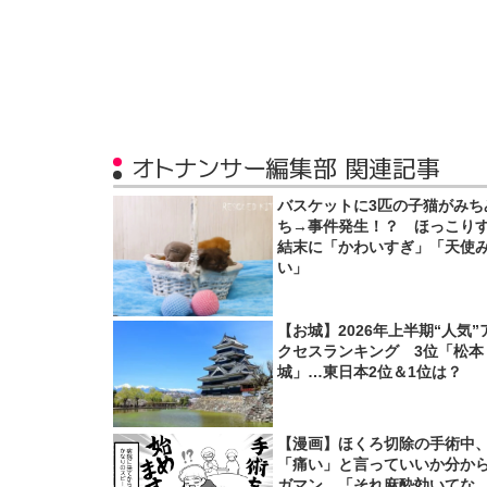
オトナンサー編集部 関連記事
バスケットに3匹の子猫がみち
ち→事件発生！？ ほっこり
結末に「かわいすぎ」「天使
い」
【お城】2026年上半期“人気”
クセスランキング 3位「松本
城」…東日本2位＆1位は？
【漫画】ほくろ切除の手術中
「痛い」と言っていいか分か
ガマン 「それ麻酔効いてな