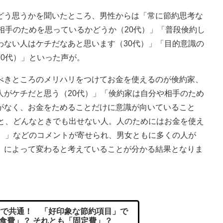
う思うかを聞いたところ、男性からは「常に節約思考な
相手のためを思っているかどうか（20代）」「普段倹約し
わない人はケチだなあと思います（30代）」「目的意識の
0代）」といった声が。
きところのメリハリをつけてお金を使えるのが倹約家、
人がケチだと思う（20代）」「倹約家は自分や相手のため
がなく、お金をためることだけに意識が向いていること
人と、どんなときでも出せない人。人のためにはお金を使え
代）」などのコメントが寄せられ、男女ともに多くの人が
」によって変わると考えていることが分かる結果となりま
で共通！ 「好印象な節約項目」で
食費」？ それとも「固定費」？