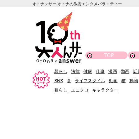
オトナンサー|オトナの教養エンタメバラエティー
TOP
暮らし
法律
健康
仕事
漫画
動画
話
SNS
食
ライフスタイル
動画
猫
動物
暮らし
ユニクロ
キャラクター