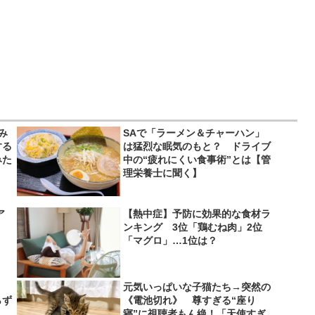
み
SAで「ラーメン＆チャーハン」
する
は猛烈な眠気のもと？ ドライブ
みた
中の“疲れにくい食事術”とは【管
理栄養士に聞く】
ア
【熱中症】予防に効果的な食材ラ
ンキング 3位「鶏むね肉」2位
「マグロ」…1位は？
、
元気いっぱいな子猫たち→突然の
らず
《電池切れ》 尊すぎる“座り
寝”に視聴者もん絶！「天使すぎ