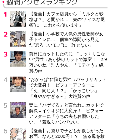
週間アクセスランキング
【漫画】カフェ店員から「ミルクと砂
糖は？」と聞かれ… 夫の“ナイスな返
答”に「これから使います」
【漫画】小学校で人気の男性教師が女
子トイレに… 個室の隙間から見え
た“恐ろしいモノ”に「許せない」
前日にカットしたのに…“しっくりこな
い”男性→あか抜けカットで激変！ 2.9
万いいね「別人やん」「モテそう」絶
賛の声
“おかっぱ”に悩む男性→バッサリカット
で大変身！ ビフォーアフターに
「え、同じ人！？」「かっこいい」
「爽やかすぎる～」大絶賛の声
妻に「ハゲてる」と言われ…カットで
解決→イケオジに大変身！ ビフォー
アフターに「うちの夫もお願いした
い」「若返りハンパない」
【漫画】お祭りで子どもが欲しがった
お面、なんと2000円！？ 焦る母を救