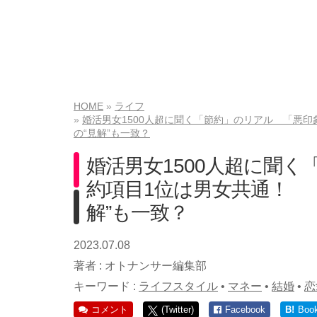
HOME
ライフ
婚活男女1500人超に聞く「節約」のリアル 「悪
の“見解”も一致？
婚活男女1500人超に聞
約項目1位は男女共通！ 
解”も一致？
2023.07.08
著者 :
オトナンサー編集部
キーワード :
ライフスタイル
•
マネー
•
結婚
•
恋
コメント
(Twitter)
Facebook
B!
Boo