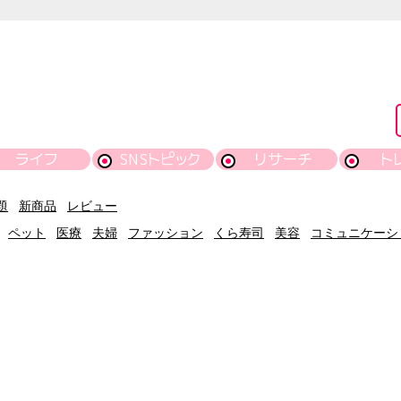
ライフ
SNSトピック
リサーチ
ト
題
新商品
レビュー
ペット
医療
夫婦
ファッション
くら寿司
美容
コミュニケーシ