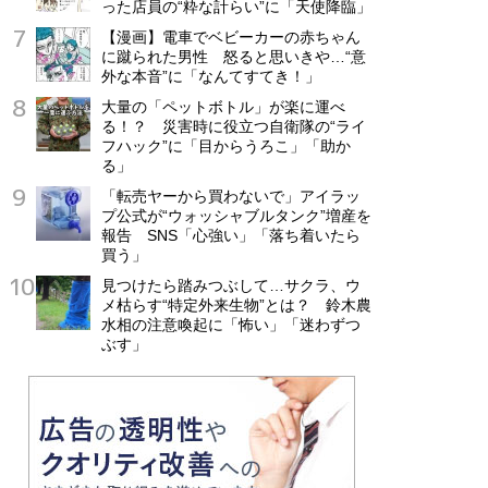
った店員の“粋な計らい”に「天使降臨」
【漫画】電車でベビーカーの赤ちゃん
に蹴られた男性 怒ると思いきや…“意
外な本音”に「なんてすてき！」
大量の「ペットボトル」が楽に運べ
る！？ 災害時に役立つ自衛隊の“ライ
フハック”に「目からうろこ」「助か
る」
「転売ヤーから買わないで」アイラッ
プ公式が“ウォッシャブルタンク”増産を
報告 SNS「心強い」「落ち着いたら
買う」
見つけたら踏みつぶして…サクラ、ウ
メ枯らす“特定外来生物”とは？ 鈴木農
水相の注意喚起に「怖い」「迷わずつ
ぶす」