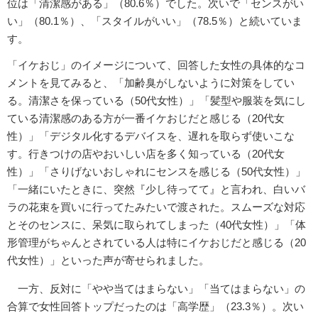
位は「清潔感がある」（80.6％）でした。次いで「センスがい
い」（80.1％）、「スタイルがいい」（78.5％）と続いていま
す。
「イケおじ」のイメージについて、回答した女性の具体的なコ
メントを見てみると、「加齢臭がしないように対策をしてい
る。清潔さを保っている（50代女性）」「髪型や服装を気にし
ている清潔感のある方が一番イケおじだと感じる（20代女
性）」「デジタル化するデバイスを、遅れを取らず使いこな
す。行きつけの店やおいしい店を多く知っている（20代女
性）」「さりげないおしゃれにセンスを感じる（50代女性）」
「一緒にいたときに、突然『少し待ってて』と言われ、白いバ
ラの花束を買いに行ってたみたいで渡された。スムーズな対応
とそのセンスに、呆気に取られてしまった（40代女性）」「体
形管理がちゃんとされている人は特にイケおじだと感じる（20
代女性）」といった声が寄せられました。
一方、反対に「やや当てはまらない」「当てはまらない」の
合算で女性回答トップだったのは「高学歴」（23.3％）。次い