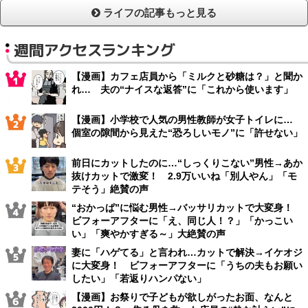
ライフの記事もっと見る
週間アクセスランキング
【漫画】カフェ店員から「ミルクと砂糖は？」と聞か
れ… 夫の“ナイスな返答”に「これから使います」
【漫画】小学校で人気の男性教師が女子トイレに…
個室の隙間から見えた“恐ろしいモノ”に「許せない」
前日にカットしたのに…“しっくりこない”男性→あか
抜けカットで激変！ 2.9万いいね「別人やん」「モ
テそう」絶賛の声
“おかっぱ”に悩む男性→バッサリカットで大変身！
ビフォーアフターに「え、同じ人！？」「かっこい
い」「爽やかすぎる～」大絶賛の声
妻に「ハゲてる」と言われ…カットで解決→イケオジ
に大変身！ ビフォーアフターに「うちの夫もお願い
したい」「若返りハンパない」
【漫画】お祭りで子どもが欲しがったお面、なんと