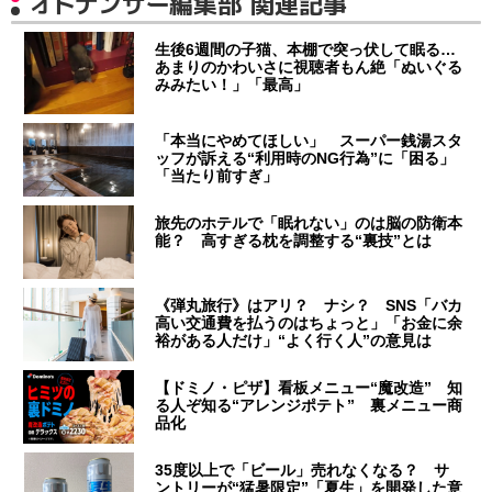
オトナンサー編集部 関連記事
生後6週間の子猫、本棚で突っ伏して眠る…
あまりのかわいさに視聴者もん絶「ぬいぐる
みみたい！」「最高」
「本当にやめてほしい」 スーパー銭湯スタ
ッフが訴える“利用時のNG行為”に「困る」
「当たり前すぎ」
旅先のホテルで「眠れない」のは脳の防衛本
能？ 高すぎる枕を調整する“裏技”とは
《弾丸旅行》はアリ？ ナシ？ SNS「バカ
高い交通費を払うのはちょっと」「お金に余
裕がある人だけ」“よく行く人”の意見は
【ドミノ・ピザ】看板メニュー“魔改造” 知
る人ぞ知る“アレンジポテト” 裏メニュー商
品化
35度以上で「ビール」売れなくなる？ サ
ントリーが“猛暑限定”「夏生」を開発した意