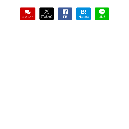
B!
(Twitter)
コメント
FB
Hatena
LINE