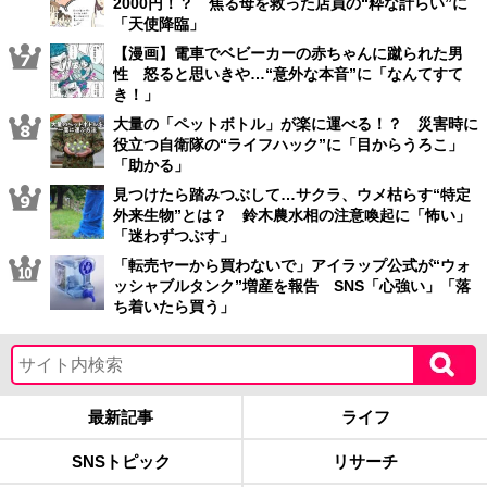
2000円！？ 焦る母を救った店員の“粋な計らい”に
「天使降臨」
【漫画】電車でベビーカーの赤ちゃんに蹴られた男
性 怒ると思いきや…“意外な本音”に「なんてすて
き！」
大量の「ペットボトル」が楽に運べる！？ 災害時に
役立つ自衛隊の“ライフハック”に「目からうろこ」
「助かる」
見つけたら踏みつぶして…サクラ、ウメ枯らす“特定
外来生物”とは？ 鈴木農水相の注意喚起に「怖い」
「迷わずつぶす」
「転売ヤーから買わないで」アイラップ公式が“ウォ
ッシャブルタンク”増産を報告 SNS「心強い」「落
ち着いたら買う」
最新記事
ライフ
SNSトピック
リサーチ