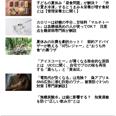
子どもの夏休み「昼食問題」が解決？ 「作
り置き冷凍」するとうまみ＆栄養が増す食材
とは【管理栄養士に聞く】
カロリーは砂糖の半分…甘味料「マルチトー
ル」は血糖値高めの人が使ってOK？ 注意
点を糖尿病専門医が解説
夏休みの出費を劇的カット！ 節約アドバイ
ザーが教える「0円レジャー」と“おうち外
食”の裏ワザ
「アイスコーヒー」が薄くなる致命的な原因
とは UCCに聞く、自宅でプロの味を再現
する「蒸らし」と「黄金比」
「電気代が安くなる」は危険？ 偽アプリ＆
SNS広告に潜む詐欺のワナ… 被害防ぐ3つの
対策【専門家解説】
「無糖炭酸水」は歯に影響する？ 知覚過敏
を防ぐ“正しい飲み方”とは