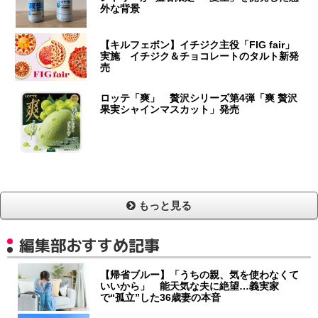
外な背景
【キルフェボン】イチジク主役「FIG fair」
実施 イチジク＆チョコレートのタルト新発
売
ロッテ「爽」 贅沢シリーズ第4弾「爽 贅沢
果実シャインマスカット」発売
もっと見る
編集部おすすめ記事
【帰省ブルー】「うちの親、気を使わなくて
いいから」 能天気な夫に絶望…義実家
で“孤立”した36歳妻の本音