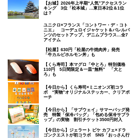
【お城】2026年上半期“人気”アクセスラン
キング 3位「松本城」…東日本2位＆1位
は？
ユニクロ×フランス「コントワー・デ・コト
ニエ」 コーデュロイジャケット＆バレルパ
ンツのセットアップ、デニムブラウス…全7
アイテム
【松屋】630円「松屋の牛焼肉丼」発売
「牛カルビホルモン丼」も
【くら寿司】本マグロ「中とろ」特別価格
110円 5日間限定＆一皿“無料” 「大と
ろ」も
【今日から】くら寿司×ミニオンズ初コラ
ボ “実物”オリジナルステッカー、クリアポ
ーチ
【今日から】「サブウェイ」サマーバッグ発
売 特製「保冷バッグ」「包める保冷サブラ
ップ」の実物 割引チケット3500円封入
【今日から】ジェラート ピケ カフェ×ドラ
ゴンクエストが初コラボ SNS「おっさん行