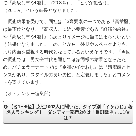
で「高級な車や時計」（20.8％）、「ヒゲが似合う」
（20.1％）という結果となりました。
調査結果を受けて、同社は「3高要素の一つである『高学歴』
は最下位となり、『高収入』に近い要素である『経済的余裕』
や『高級な車や時計』もあまりイメージに当てはまらないとい
う結果になりました。このことから、外見やスペックよりも、
より内面を重視する時代となっているといえそうです」「今回
の調査では、男女全世代を通してほぼ同様の結果となったた
め、バチェラーデートでは『令和のイケおじ』は『清潔感とセ
ンスがあり、スタイルの良い男性』と定義しました」とコメン
トを寄せています。
（オトナンサー編集部）
【各1〜5位】女性1092人に聞いた、タイプ別「イケおじ」著
名人ランキング！ ダンディー部門2位は「反町隆史」…1位
は？