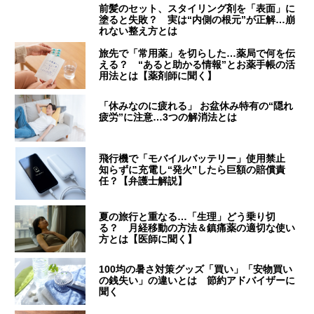
前髪のセット、スタイリング剤を「表面」に
塗ると失敗？ 実は“内側の根元”が正解…崩
れない整え方とは
旅先で「常用薬」を切らした…薬局で何を伝
える？ “あると助かる情報”とお薬手帳の活
用法とは【薬剤師に聞く】
「休みなのに疲れる」 お盆休み特有の“隠れ
疲労”に注意…3つの解消法とは
飛行機で「モバイルバッテリー」使用禁止
知らずに充電し“発火”したら巨額の賠償責
任？【弁護士解説】
夏の旅行と重なる…「生理」どう乗り切
る？ 月経移動の方法＆鎮痛薬の適切な使い
方とは【医師に聞く】
100均の暑さ対策グッズ「買い」「安物買い
の銭失い」の違いとは 節約アドバイザーに
聞く