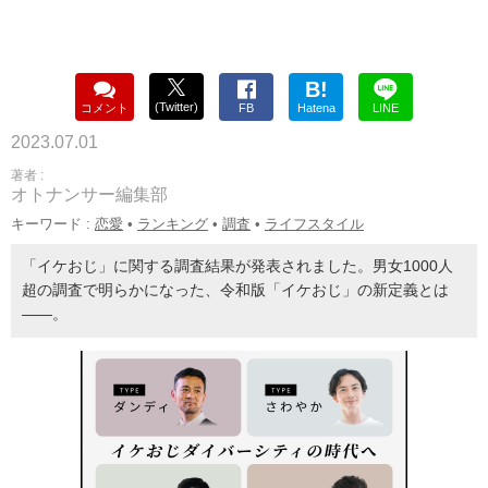
B!
(Twitter)
コメント
FB
Hatena
LINE
2023.07.01
著者 :
オトナンサー編集部
キーワード :
恋愛
•
ランキング
•
調査
•
ライフスタイル
「イケおじ」に関する調査結果が発表されました。男女1000人
超の調査で明らかになった、令和版「イケおじ」の新定義とは
――。