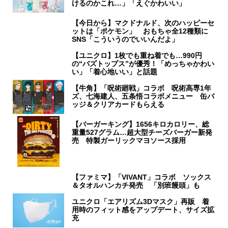
けるのかこれ…」「えぐかわいい」
【今日から】マクドナルド、次のハッピーセ
ットは「ポケモン」 おもちゃ全12種類に
SNS「こういうのでいいんだよ」
【ユニクロ】1枚でも重ね着でも…990円
の“バズトップス”が優秀！「めっちゃかわい
い」「着心地いい」と話題
【牛角】「呪術廻戦」コラボ 呪術高専1年
ズ、七海建人、五条悟コラボメニュー 缶バ
ッジ＆クリアカードもらえる
【バーガーキング】1656キロカロリー、総
重量527グラム…超大型チーズバーガー新発
売 特製ガーリックマヨソース採用
【ファミマ】「VIVANT」コラボ ソックス
＆タオルハンカチ発売 「別班饅頭」も
ユニクロ「エアリズム3Dマスク」再販 着
用時のフィット感をアップデート、サイズ拡
充