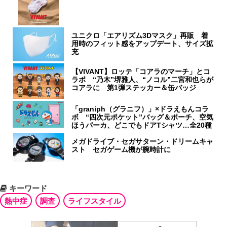
ユニクロ「エアリズム3Dマスク」再販 着
用時のフィット感をアップデート、サイズ拡
充
【VIVANT】ロッテ「コアラのマーチ」とコ
ラボ “乃木”堺雅人、“ノコル”二宮和也らが
コアラに 第1弾ステッカー＆缶バッジ
「graniph（グラニフ）」×ドラえもんコラ
ボ “四次元ポケット”バッグ＆ポーチ、空気
ほうパーカ、どこでもドアTシャツ…全20種
メガドライブ・セガサターン・ドリームキャ
スト セガゲーム機が腕時計に
キーワード
熱中症
調査
ライフスタイル