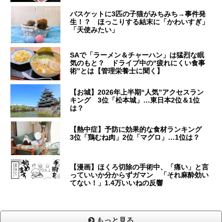
バスケットに3匹の子猫がみちみち→事件発
生！？ ほっこりする結末に「かわいすぎ」
「天使みたい」
SAで「ラーメン＆チャーハン」は猛烈な眠
気のもと？ ドライブ中の“疲れにくい食事
術”とは【管理栄養士に聞く】
【お城】2026年上半期“人気”アクセスラン
キング 3位「松本城」…東日本2位＆1位
は？
【熱中症】予防に効果的な食材ランキング
3位「鶏むね肉」2位「マグロ」…1位は？
【漫画】ほくろ切除の手術中、「痛い」と言
っていいか分からずガマン 「それ麻酔効い
てない！」1.4万いいねの反響
もっと見る