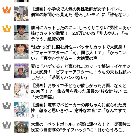
【漫画】小学校で人気の男性教師が女子トイレに…
個室の隙間から見えた“恐ろしいモノ”に「許せない」
前日にカットしたのに…“しっくりこない”男性→あか
抜けカットで激変！ 2.9万いいね「別人やん」「モ
テそう」絶賛の声
“おかっぱ”に悩む男性→バッサリカットで大変身！
ビフォーアフターに「え、同じ人！？」「かっこい
い」「爽やかすぎる～」大絶賛の声
妻に「ハゲてる」と言われ…カットで解決→イケオジ
に大変身！ ビフォーアフターに「うちの夫もお願い
したい」「若返りハンパない」
【漫画】お祭りで子どもが欲しがったお面、なんと
2000円！？ 焦る母を救った店員の“粋な計らい”に
「天使降臨」
【漫画】電車でベビーカーの赤ちゃんに蹴られた男
性 怒ると思いきや…“意外な本音”に「なんてすて
き！」
大量の「ペットボトル」が楽に運べる！？ 災害時に
役立つ自衛隊の“ライフハック”に「目からうろこ」