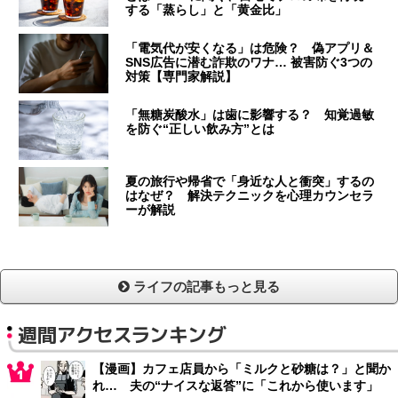
する「蒸らし」と「黄金比」
「電気代が安くなる」は危険？ 偽アプリ＆
SNS広告に潜む詐欺のワナ… 被害防ぐ3つの
対策【専門家解説】
「無糖炭酸水」は歯に影響する？ 知覚過敏
を防ぐ“正しい飲み方”とは
夏の旅行や帰省で「身近な人と衝突」するの
はなぜ？ 解決テクニックを心理カウンセラ
ーが解説
ライフの記事もっと見る
週間アクセスランキング
【漫画】カフェ店員から「ミルクと砂糖は？」と聞か
れ… 夫の“ナイスな返答”に「これから使います」