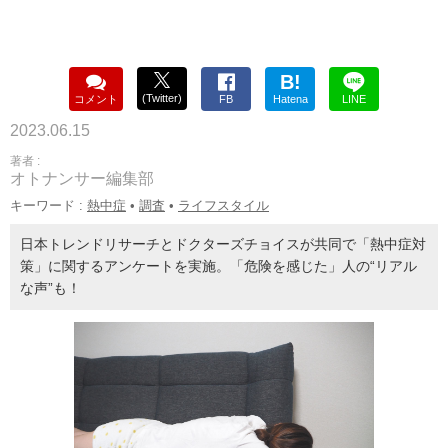
B!
(Twitter)
コメント
FB
Hatena
LINE
2023.06.15
著者 :
オトナンサー編集部
キーワード :
熱中症
•
調査
•
ライフスタイル
日本トレンドリサーチとドクターズチョイスが共同で「熱中症対
策」に関するアンケートを実施。「危険を感じた」人の“リアル
な声”も！