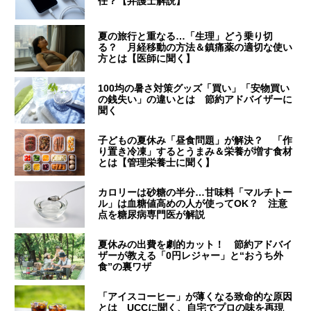
任？【弁護士解説】
夏の旅行と重なる…「生理」どう乗り切
る？ 月経移動の方法＆鎮痛薬の適切な使い
方とは【医師に聞く】
100均の暑さ対策グッズ「買い」「安物買い
の銭失い」の違いとは 節約アドバイザーに
聞く
子どもの夏休み「昼食問題」が解決？ 「作
り置き冷凍」するとうまみ＆栄養が増す食材
とは【管理栄養士に聞く】
カロリーは砂糖の半分…甘味料「マルチトー
ル」は血糖値高めの人が使ってOK？ 注意
点を糖尿病専門医が解説
夏休みの出費を劇的カット！ 節約アドバイ
ザーが教える「0円レジャー」と“おうち外
食”の裏ワザ
「アイスコーヒー」が薄くなる致命的な原因
とは UCCに聞く、自宅でプロの味を再現