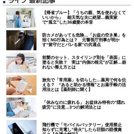
ライフ 最新記事
【帰省ブルー】「うちの親、気を使わなくて
いいから」 能天気な夫に絶望…義実家
で“孤立”した36歳妻の本音
防カメがあっても危険…「お盆の空き巣」を
招くNG行為とは？ 元警視庁刑事が明か
す“留守だとバレる家”の共通点
前髪のセット、スタイリング剤を「表面」に
塗ると失敗？ 実は“内側の根元”が正解…崩
れない整え方とは
旅先で「常用薬」を切らした…薬局で何を伝
える？ “あると助かる情報”とお薬手帳の活
用法とは【薬剤師に聞く】
「休みなのに疲れる」 お盆休み特有の“隠れ
疲労”に注意…3つの解消法とは
飛行機で「モバイルバッテリー」使用禁止
知らずに充電し“発火”したら巨額の賠償責