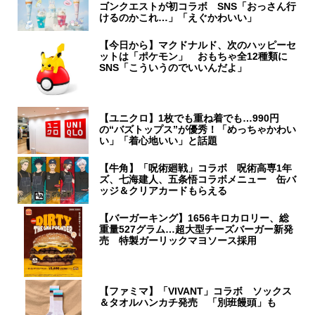
ゴンクエストが初コラボ SNS「おっさん行
けるのかこれ…」「えぐかわいい」
【今日から】マクドナルド、次のハッピーセ
ットは「ポケモン」 おもちゃ全12種類に
SNS「こういうのでいいんだよ」
【ユニクロ】1枚でも重ね着でも…990円
の“バズトップス”が優秀！「めっちゃかわい
い」「着心地いい」と話題
【牛角】「呪術廻戦」コラボ 呪術高専1年
ズ、七海建人、五条悟コラボメニュー 缶バ
ッジ＆クリアカードもらえる
【バーガーキング】1656キロカロリー、総
重量527グラム…超大型チーズバーガー新発
売 特製ガーリックマヨソース採用
【ファミマ】「VIVANT」コラボ ソックス
＆タオルハンカチ発売 「別班饅頭」も