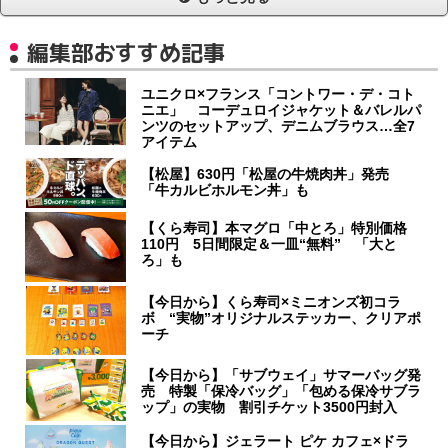
編集部おすすめ記事
ユニクロ×フランス「コントワー・デ・コト
ニエ」 コーデュロイジャケット＆バレルパ
ンツのセットアップ、デニムブラウス…全7
アイテム
【松屋】630円「松屋の牛焼肉丼」発売
「牛カルビホルモン丼」も
【くら寿司】本マグロ「中とろ」特別価格
110円 5日間限定＆一皿“無料” 「大と
ろ」も
【今日から】くら寿司×ミニオンズ初コラ
ボ “実物”オリジナルステッカー、クリアポ
ーチ
【今日から】「サブウェイ」サマーバッグ発
売 特製「保冷バッグ」「包める保冷サブラ
ップ」の実物 割引チケット3500円封入
【今日から】ジェラート ピケ カフェ×ドラ