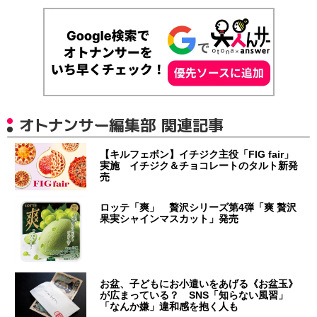
オトナンサー編集部 関連記事
【キルフェボン】イチジク主役「FIG fair」
実施 イチジク＆チョコレートのタルト新発
売
ロッテ「爽」 贅沢シリーズ第4弾「爽 贅沢
果実シャインマスカット」発売
お盆、子どもにお小遣いをあげる《お盆玉》
が広まっている？ SNS「知らない風習」
「なんか嫌」違和感を抱く人も