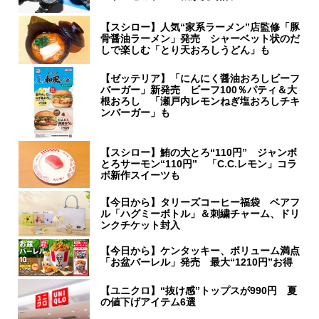
【スシロー】人気“家系ラーメン”店監修「豚
骨醤油ラーメン」発売 シャーベット状のだ
しで楽しむ「とり天おろしうどん」も
【ゼッテリア】「にんにく醤油おろしビーフ
バーガー」新発売 ビーフ100％パティ＆大
根おろし 「瀬戸内レモンねぎ塩おろしチキ
ンバーガー」も
【スシロー】鮪の大とろ“110円” ジャンボ
とろサーモン“110円” 「C.C.レモン」コラ
ボ新作スイーツも
【今日から】タリーズコーヒー福袋 ベアフ
ル「ハグミーボトル」＆刺繍チャーム、ドリ
ンクチケット封入
【今日から】ケンタッキー、ボリューム満点
「お盆バーレル」発売 最大“1210円”お得
【ユニクロ】“抜け感”トップスが990円 夏
の値下げアイテム6選