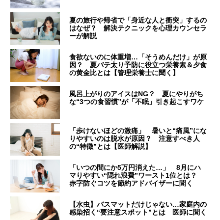
夏の旅行や帰省で「身近な人と衝突」するの
はなぜ？ 解決テクニックを心理カウンセラ
ーが解説
食欲ないのに体重増…「そうめんだけ」が原
因？ 夏バテ太り予防に役立つ栄養素＆夕食
の黄金比とは【管理栄養士に聞く】
風呂上がりのアイスはNG？ 夏にやりがち
な“3つの食習慣”が「不眠」引き起こすワケ
「歩けないほどの激痛」 暑いと“痛風”にな
りやすいのは脱水が原因？ 注意すべき人
の“特徴”とは【医師解説】
「いつの間にか5万円消えた…」 8月にハ
マりやすい“隠れ浪費”ワースト1位とは？
赤字防ぐコツを節約アドバイザーに聞く
【水虫】バスマットだけじゃない…家庭内の
感染招く“要注意スポット”とは 医師に聞く