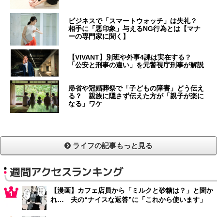
ビジネスで「スマートウォッチ」は失礼？
相手に「悪印象」与えるNG行為とは【マナ
ーの専門家に聞く】
【VIVANT】別班や外事4課は実在する？
「公安と刑事の違い」を元警視庁刑事が解説
帰省や冠婚葬祭で「子どもの障害」どう伝え
る？ 親族に隠さず伝えた方が「親子が楽に
なる」ワケ
ライフの記事もっと見る
週間アクセスランキング
【漫画】カフェ店員から「ミルクと砂糖は？」と聞か
れ… 夫の“ナイスな返答”に「これから使います」