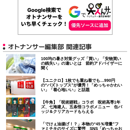
オトナンサー編集部 関連記事
100均の暑さ対策グッズ「買い」「安物買い
の銭失い」の違いとは 節約アドバイザーに
聞く
【ユニクロ】1枚でも重ね着でも…990円
の“バズトップス”が優秀！「めっちゃかわい
い」「着心地いい」と話題
【牛角】「呪術廻戦」コラボ 呪術高専1年
ズ、七海建人、五条悟コラボメニュー 缶バ
ッジ＆クリアカードもらえる
「でけぇ油揚げ！？」本物の“45％増量”フ
ァミチキのサイズに驚愕 SNS「めっちゃお