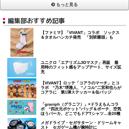
もっと見る
編集部おすすめ記事
【ファミマ】「VIVANT」コラボ ソックス
＆タオルハンカチ発売 「別班饅頭」も
ユニクロ「エアリズム3Dマスク」再販 着
用時のフィット感をアップデート、サイズ拡
充
【VIVANT】ロッテ「コアラのマーチ」とコ
ラボ “乃木”堺雅人、“ノコル”二宮和也らが
コアラに 第1弾ステッカー＆缶バッジ
「graniph（グラニフ）」×ドラえもんコラ
ボ “四次元ポケット”バッグ＆ポーチ、空気
ほうパーカ、どこでもドアTシャツ…全20種
メガドライブ・セガサターン・ドリームキャ
スト セガゲーム機が腕時計に