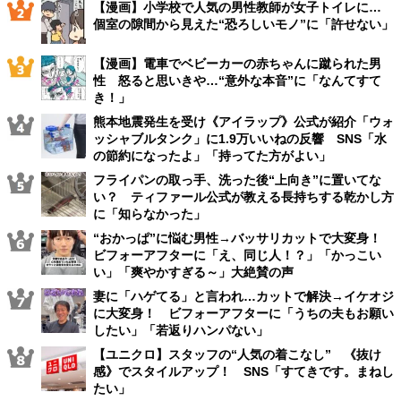
【漫画】小学校で人気の男性教師が女子トイレに…
個室の隙間から見えた“恐ろしいモノ”に「許せない」
【漫画】電車でベビーカーの赤ちゃんに蹴られた男
性 怒ると思いきや…“意外な本音”に「なんてすて
き！」
熊本地震発生を受け《アイラップ》公式が紹介「ウォ
ッシャブルタンク」に1.9万いいねの反響 SNS「水
の節約になったよ」「持ってた方がよい」
フライパンの取っ手、洗った後“上向き”に置いてな
い？ ティファール公式が教える長持ちする乾かし方
に「知らなかった」
“おかっぱ”に悩む男性→バッサリカットで大変身！
ビフォーアフターに「え、同じ人！？」「かっこい
い」「爽やかすぎる～」大絶賛の声
妻に「ハゲてる」と言われ…カットで解決→イケオジ
に大変身！ ビフォーアフターに「うちの夫もお願い
したい」「若返りハンパない」
【ユニクロ】スタッフの“人気の着こなし” 《抜け
感》でスタイルアップ！ SNS「すてきです。まねし
たい」