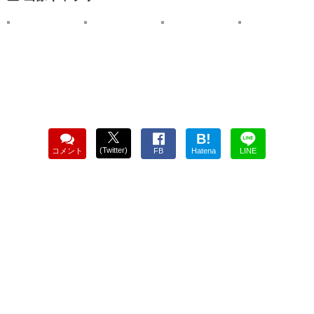
B!
(Twitter)
コメント
FB
Hatena
LINE