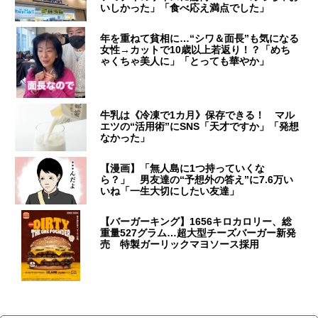
いしかった」「食べ応え満点でした」
年を重ねて貧相に…“シワ＆面長”も気になる
女性→カットで10歳以上若返り！？「めち
ゃくちゃ美人に」「とっても華やか」
牛乳は《冷凍で1カ月》保存できる！ マル
エツの“活用術”にSNS「天才ですか」「発想
なかった」
【漫画】「無人島に1つ持っていくな
ら？」 男友達の“予想外の答え”に7.6万い
いね「一生大切にしたい友達」
【バーガーキング】1656キロカロリー、総
重量527グラム…超大型チーズバーガー新発
売 特製ガーリックマヨソース採用