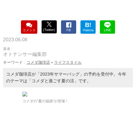
B!
(Twitter)
コメント
FB
Hatena
LINE
2023.06.08
著者 :
オトナンサー編集部
キーワード :
コメダ珈琲店
•
ライフスタイル
コメダ珈琲店が「2023年サマーバッグ」の予約を受付中。今年
のテーマは「コメダと過ごす夏の涼」です。
コメダの“夏の福袋”が登場！