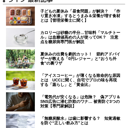
子どもの夏休み「昼食問題」が解決？ 「作
り置き冷凍」するとうまみ＆栄養が増す食材
とは【管理栄養士に聞く】
カロリーは砂糖の半分…甘味料「マルチトー
ル」は血糖値高めの人が使ってOK？ 注意
点を糖尿病専門医が解説
夏休みの出費を劇的カット！ 節約アドバイ
ザーが教える「0円レジャー」と“おうち外
食”の裏ワザ
「アイスコーヒー」が薄くなる致命的な原因
とは UCCに聞く、自宅でプロの味を再現
する「蒸らし」と「黄金比」
「電気代が安くなる」は危険？ 偽アプリ＆
SNS広告に潜む詐欺のワナ… 被害防ぐ3つの
対策【専門家解説】
「無糖炭酸水」は歯に影響する？ 知覚過敏
を防ぐ“正しい飲み方”とは