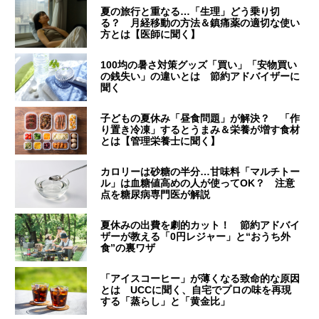
夏の旅行と重なる…「生理」どう乗り切
る？ 月経移動の方法＆鎮痛薬の適切な使い
方とは【医師に聞く】
100均の暑さ対策グッズ「買い」「安物買い
の銭失い」の違いとは 節約アドバイザーに
聞く
子どもの夏休み「昼食問題」が解決？ 「作
り置き冷凍」するとうまみ＆栄養が増す食材
とは【管理栄養士に聞く】
カロリーは砂糖の半分…甘味料「マルチトー
ル」は血糖値高めの人が使ってOK？ 注意
点を糖尿病専門医が解説
夏休みの出費を劇的カット！ 節約アドバイ
ザーが教える「0円レジャー」と“おうち外
食”の裏ワザ
「アイスコーヒー」が薄くなる致命的な原因
とは UCCに聞く、自宅でプロの味を再現
する「蒸らし」と「黄金比」