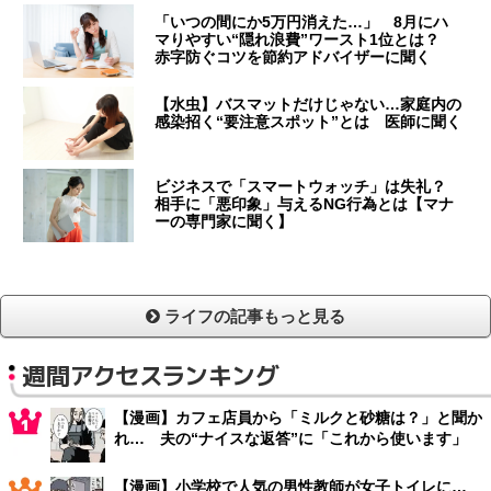
「いつの間にか5万円消えた…」 8月にハ
マりやすい“隠れ浪費”ワースト1位とは？
赤字防ぐコツを節約アドバイザーに聞く
【水虫】バスマットだけじゃない…家庭内の
感染招く“要注意スポット”とは 医師に聞く
ビジネスで「スマートウォッチ」は失礼？
相手に「悪印象」与えるNG行為とは【マナ
ーの専門家に聞く】
ライフの記事もっと見る
週間アクセスランキング
【漫画】カフェ店員から「ミルクと砂糖は？」と聞か
れ… 夫の“ナイスな返答”に「これから使います」
【漫画】小学校で人気の男性教師が女子トイレに…