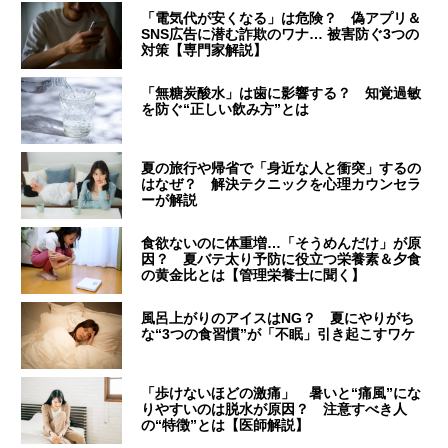
「電気代が安くなる」は危険？ 偽アプリ＆
SNS広告に潜む詐欺のワナ… 被害防ぐ3つの
対策【専門家解説】
「無糖炭酸水」は歯に影響する？ 知覚過敏
を防ぐ“正しい飲み方”とは
夏の旅行や帰省で「身近な人と衝突」するの
はなぜ？ 解決テクニックを心理カウンセラ
ーが解説
食欲ないのに体重増…「そうめんだけ」が原
因？ 夏バテ太り予防に役立つ栄養素＆夕食
の黄金比とは【管理栄養士に聞く】
風呂上がりのアイスはNG？ 夏にやりがち
な“3つの食習慣”が「不眠」引き起こすワケ
「歩けないほどの激痛」 暑いと“痛風”にな
りやすいのは脱水が原因？ 注意すべき人
の“特徴”とは【医師解説】