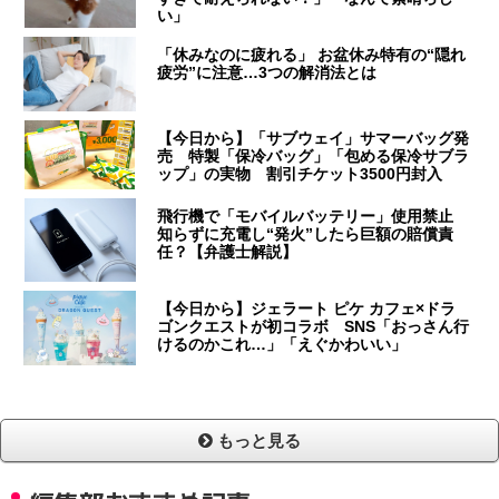
い」
「休みなのに疲れる」 お盆休み特有の“隠れ
疲労”に注意…3つの解消法とは
【今日から】「サブウェイ」サマーバッグ発
売 特製「保冷バッグ」「包める保冷サブラ
ップ」の実物 割引チケット3500円封入
飛行機で「モバイルバッテリー」使用禁止
知らずに充電し“発火”したら巨額の賠償責
任？【弁護士解説】
【今日から】ジェラート ピケ カフェ×ドラ
ゴンクエストが初コラボ SNS「おっさん行
けるのかこれ…」「えぐかわいい」
もっと見る