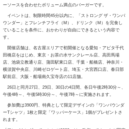
ーソースを合わせたボリューム満点のバーガーです。
イベントは、制限時間45分以内に、「ストロング ザ・ワンパ
ウンダー」とフレンチフライ（M）、ドリンク（M）を完食し
ていることを条件に、おかわりが自由にできるという内容で
す。
開催店舗は、名古屋エリアで初開催となる愛知・アピタ千代
田橋店をはじめ、東京・お茶の水サンクレール店、高田馬場
店、池袋立教通り店、蒲田駅東口店、千葉・船橋店、神奈川・
横須賀中央店、川崎ゼロゲート店、埼玉・大宮西口店、春日部
駅前店、大阪・船場南久宝寺店の11店舗。
26日と同月27日、29日、30日の4日間、各日午後2時30分～、
午後4時～、午後5時30分～、午後7時～に実施されます。
参加費は3900円、特典として限定デザインの「ワンパウンダ
ーTシャツ」1枚と限定「ワッパーケース」1個がプレゼントさ
れます。