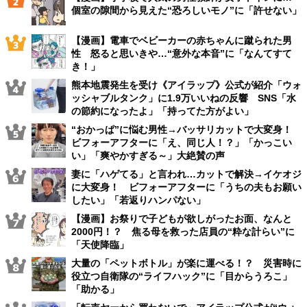
個室の隙間から見えた“恐ろしいモノ”に「許せない」
【漫画】電車でベビーカーの赤ちゃんに蹴られた男
性 怒ると思いきや…“意外な本音”に「なんてすて
き！」
熊本地震発生を受け《アイラップ》公式が紹介「ウォ
ッシャブルタンク」に1.9万いいねの反響 SNS「水
の節約になったよ」「持ってた方がよい」
“おかっぱ”に悩む男性→バッサリカットで大変身！
ビフォーアフターに「え、同じ人！？」「かっこい
い」「爽やかすぎる～」大絶賛の声
妻に「ハゲてる」と言われ…カットで解決→イケオジ
に大変身！ ビフォーアフターに「うちの夫もお願い
したい」「若返りハンパない」
【漫画】お祭りで子どもが欲しがったお面、なんと
2000円！？ 焦る母を救った店員の“粋な計らい”に
「天使降臨」
大量の「ペットボトル」が楽に運べる！？ 災害時に
役立つ自衛隊の“ライフハック”に「目からうろこ」
「助かる」