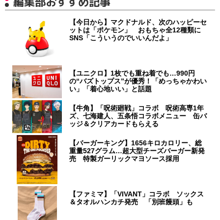
編集部おすすめ記事
【今日から】マクドナルド、次のハッピーセ
ットは「ポケモン」 おもちゃ全12種類に
SNS「こういうのでいいんだよ」
【ユニクロ】1枚でも重ね着でも…990円
の“バズトップス”が優秀！「めっちゃかわい
い」「着心地いい」と話題
【牛角】「呪術廻戦」コラボ 呪術高専1年
ズ、七海建人、五条悟コラボメニュー 缶バ
ッジ＆クリアカードもらえる
【バーガーキング】1656キロカロリー、総
重量527グラム…超大型チーズバーガー新発
売 特製ガーリックマヨソース採用
【ファミマ】「VIVANT」コラボ ソックス
＆タオルハンカチ発売 「別班饅頭」も