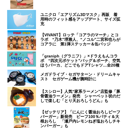
ユニクロ「エアリズム3Dマスク」再販 着
用時のフィット感をアップデート、サイズ拡
充
【VIVANT】ロッテ「コアラのマーチ」とコ
ラボ “乃木”堺雅人、“ノコル”二宮和也らが
コアラに 第1弾ステッカー＆缶バッジ
「graniph（グラニフ）」×ドラえもんコラ
ボ “四次元ポケット”バッグ＆ポーチ、空気
ほうパーカ、どこでもドアTシャツ…全20種
メガドライブ・セガサターン・ドリームキャ
スト セガゲーム機が腕時計に
【スシロー】人気“家系ラーメン”店監修「豚
骨醤油ラーメン」発売 シャーベット状のだ
しで楽しむ「とり天おろしうどん」も
【ゼッテリア】「にんにく醤油おろしビーフ
バーガー」新発売 ビーフ100％パティ＆大
根おろし 「瀬戸内レモンねぎ塩おろしチキ
ンバーガー」も