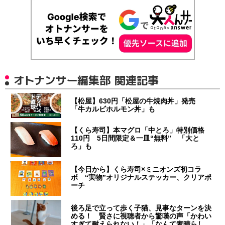
オトナンサー編集部 関連記事
【松屋】630円「松屋の牛焼肉丼」発売
「牛カルビホルモン丼」も
【くら寿司】本マグロ「中とろ」特別価格
110円 5日間限定＆一皿“無料” 「大と
ろ」も
【今日から】くら寿司×ミニオンズ初コラ
ボ “実物”オリジナルステッカー、クリアポ
ーチ
後ろ足で立って歩く子猫、見事なターンを決
める！ 賢さに視聴者から驚嘆の声「かわい
すぎて耐えられない！」「なんて素晴らし