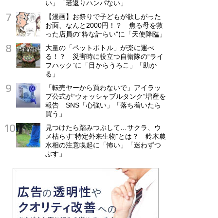
い」「若返りハンパない」
【漫画】お祭りで子どもが欲しがった
お面、なんと2000円！？ 焦る母を救
った店員の“粋な計らい”に「天使降臨」
大量の「ペットボトル」が楽に運べ
る！？ 災害時に役立つ自衛隊の“ライ
フハック”に「目からうろこ」「助か
る」
「転売ヤーから買わないで」アイラッ
プ公式が“ウォッシャブルタンク”増産を
報告 SNS「心強い」「落ち着いたら
買う」
見つけたら踏みつぶして…サクラ、ウ
メ枯らす“特定外来生物”とは？ 鈴木農
水相の注意喚起に「怖い」「迷わずつ
ぶす」