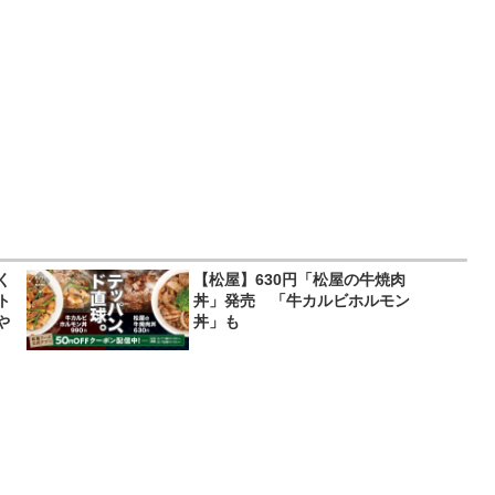
く
【松屋】630円「松屋の牛焼肉
ト
丼」発売 「牛カルビホルモン
や
丼」も