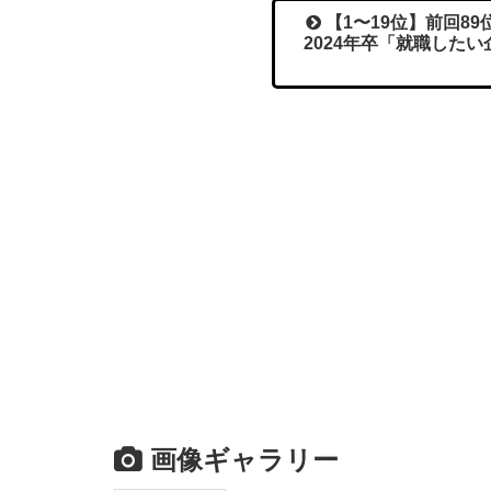
【1〜19位】前回8
2024年卒「就職した
画像ギャラリー