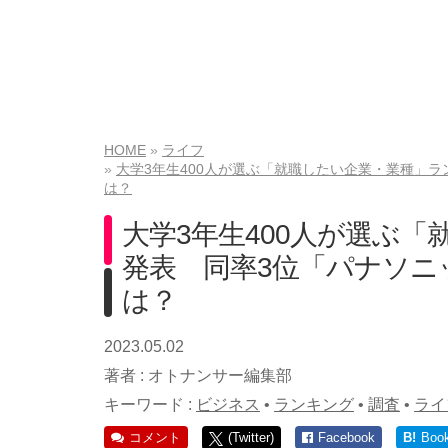
HOME
ライフ
大学3年生400人が選ぶ「就職したい企業・業種」ラ
は？
大学3年生400人が選ぶ
発表 同率3位「パナソニ
は？
2023.05.02
著者 :
オトナンサー編集部
キーワード :
ビジネス
•
ランキング
•
調査
•
ライ
コメント
(Twitter)
Facebook
B!
Boo