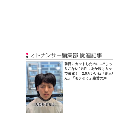
オトナンサー編集部 関連記事
前日にカットしたのに…“しっ
りこない”男性→あか抜けカッ
で激変！ 2.9万いいね「別人
ん」「モテそう」絶賛の声