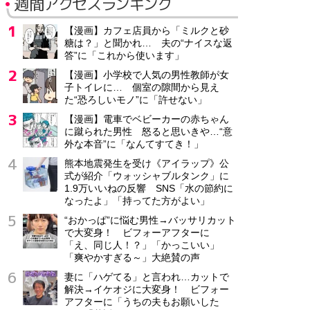
週間アクセスランキング
【漫画】カフェ店員から「ミルクと砂
糖は？」と聞かれ… 夫の“ナイスな返
答”に「これから使います」
【漫画】小学校で人気の男性教師が女
子トイレに… 個室の隙間から見え
た“恐ろしいモノ”に「許せない」
【漫画】電車でベビーカーの赤ちゃん
に蹴られた男性 怒ると思いきや…“意
外な本音”に「なんてすてき！」
熊本地震発生を受け《アイラップ》公
式が紹介「ウォッシャブルタンク」に
1.9万いいねの反響 SNS「水の節約に
なったよ」「持ってた方がよい」
“おかっぱ”に悩む男性→バッサリカット
で大変身！ ビフォーアフターに
「え、同じ人！？」「かっこいい」
「爽やかすぎる～」大絶賛の声
妻に「ハゲてる」と言われ…カットで
解決→イケオジに大変身！ ビフォー
アフターに「うちの夫もお願いした