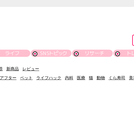
ライフ
SNSトピック
リサーチ
ト
題
新商品
レビュー
アフター
ペット
ライフハック
内科
医療
猫
動物
くら寿司
美