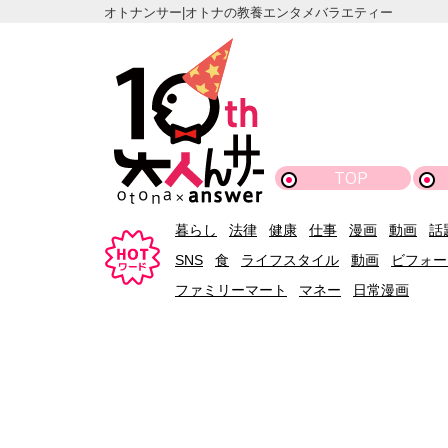
オトナンサー|オトナの教養エンタメバラエティー
TOP
暮らし
法律
健康
仕事
漫画
動画
話
SNS
食
ライフスタイル
動画
ビフォー
ファミリーマート
マネー
日常漫画