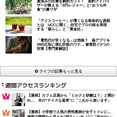
夏休みの出費を劇的カット！ 節約アドバイ
ザーが教える「0円レジャー」と“おうち外
食”の裏ワザ
「アイスコーヒー」が薄くなる致命的な原因
とは UCCに聞く、自宅でプロの味を再現
する「蒸らし」と「黄金比」
「電気代が安くなる」は危険？ 偽アプリ＆
SNS広告に潜む詐欺のワナ… 被害防ぐ3つの
対策【専門家解説】
ライフの記事もっと見る
週間アクセスランキング
【漫画】カフェ店員から「ミルクと砂糖は？」と聞か
れ… 夫の“ナイスな返答”に「これから使います」
【漫画】小学校で人気の男性教師が女子トイレに…
個室の隙間から見えた“恐ろしいモノ”に「許せない」