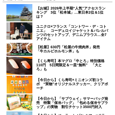
【お城】2026年上半期“人気”アクセスラン
キング 3位「松本城」…東日本2位＆1位
は？
ユニクロ×フランス「コントワー・デ・コト
ニエ」 コーデュロイジャケット＆バレルパ
ンツのセットアップ、デニムブラウス…全7
アイテム
【松屋】630円「松屋の牛焼肉丼」発売
「牛カルビホルモン丼」も
【くら寿司】本マグロ「中とろ」特別価格
110円 5日間限定＆一皿“無料” 「大と
ろ」も
【今日から】くら寿司×ミニオンズ初コラ
ボ “実物”オリジナルステッカー、クリアポ
ーチ
【今日から】「サブウェイ」サマーバッグ発
売 特製「保冷バッグ」「包める保冷サブラ
ップ」の実物 割引チケット3500円封入