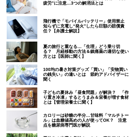
疲労”に注意…3つの解消法とは
飛行機で「モバイルバッテリー」使用禁止
知らずに充電し“発火”したら巨額の賠償責
任？【弁護士解説】
夏の旅行と重なる…「生理」どう乗り切
る？ 月経移動の方法＆鎮痛薬の適切な使い
方とは【医師に聞く】
100均の暑さ対策グッズ「買い」「安物買い
の銭失い」の違いとは 節約アドバイザーに
聞く
子どもの夏休み「昼食問題」が解決？ 「作
り置き冷凍」するとうまみ＆栄養が増す食材
とは【管理栄養士に聞く】
カロリーは砂糖の半分…甘味料「マルチトー
ル」は血糖値高めの人が使ってOK？ 注意
点を糖尿病専門医が解説