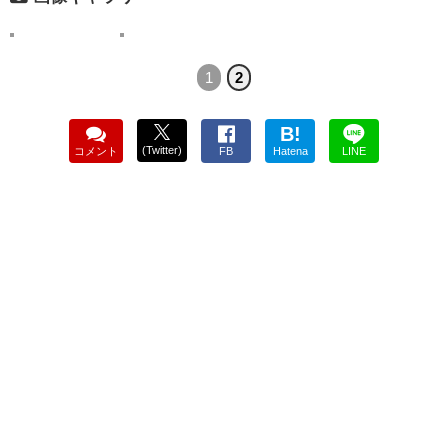
1
2
B!
(Twitter)
コメント
FB
Hatena
LINE