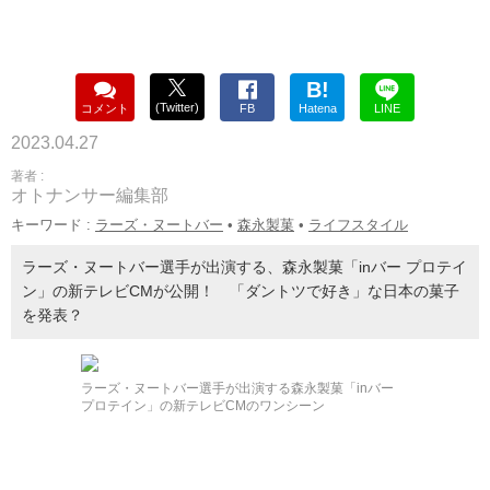
B!
(Twitter)
コメント
FB
Hatena
LINE
2023.04.27
著者 :
オトナンサー編集部
キーワード :
ラーズ・ヌートバー
•
森永製菓
•
ライフスタイル
ラーズ・ヌートバー選手が出演する、森永製菓「inバー プロテイ
ン」の新テレビCMが公開！ 「ダントツで好き」な日本の菓子
を発表？
ラーズ・ヌートバー選手が出演する森永製菓「inバー
プロテイン」の新テレビCMのワンシーン