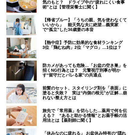
気のもと？ ドライブ中の“疲れにくい食事
術”とは【管理栄養士に聞く】
【帰省ブルー】「うちの親、気を使わなくて
いいから」 能天気な夫に絶望…義実家
で“孤立”した36歳妻の本音
【熱中症】予防に効果的な食材ランキング
3位「鶏むね肉」2位「マグロ」…1位は？
防カメがあっても危険…「お盆の空き巣」を
招くNG行為とは？ 元警視庁刑事が明か
す“留守だとバレる家”の共通点
前髪のセット、スタイリング剤を「表面」に
塗ると失敗？ 実は“内側の根元”が正解…崩
れない整え方とは
旅先で「常用薬」を切らした…薬局で何を伝
える？ “あると助かる情報”とお薬手帳の活
用法とは【薬剤師に聞く】
「休みなのに疲れる」 お盆休み特有の“隠れ