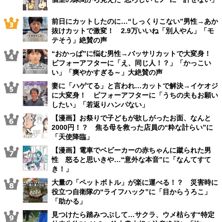
前日にカットしたのに…“しっくりこない”男性→あか
抜けカットで激変！ 2.9万いいね「別人やん」「モ
テそう」絶賛の声
“おかっぱ”に悩む男性→バッサリカットで大変身！
ビフォーアフターに「え、同じ人！？」「かっこい
い」「爽やかすぎる～」大絶賛の声
妻に「ハゲてる」と言われ…カットで解決→イケオジ
に大変身！ ビフォーアフターに「うちの夫もお願い
したい」「若返りハンパない」
【漫画】お祭りで子どもが欲しがったお面、なんと
2000円！？ 焦る母を救った店員の“粋な計らい”に
「天使降臨」
【漫画】電車でベビーカーの赤ちゃんに蹴られた男
性 怒ると思いきや…“意外な本音”に「なんてすて
き！」
大量の「ペットボトル」が楽に運べる！？ 災害時に
役立つ自衛隊の“ライフハック”に「目からうろこ」
「助かる」
見つけたら踏みつぶして…サクラ、ウメ枯らす“特定