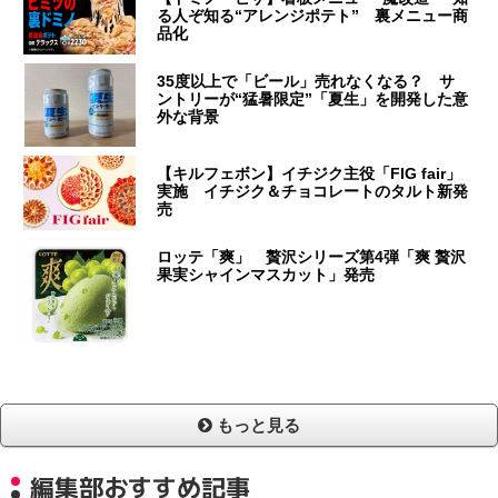
る人ぞ知る“アレンジポテト” 裏メニュー商
品化
35度以上で「ビール」売れなくなる？ サ
ントリーが“猛暑限定”「夏生」を開発した意
外な背景
【キルフェボン】イチジク主役「FIG fair」
実施 イチジク＆チョコレートのタルト新発
売
ロッテ「爽」 贅沢シリーズ第4弾「爽 贅沢
果実シャインマスカット」発売
もっと見る
編集部おすすめ記事