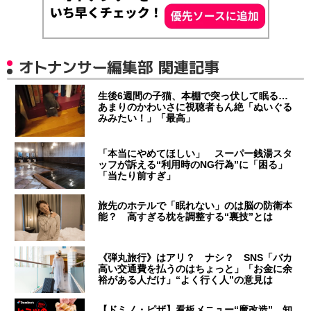
オトナンサー編集部 関連記事
生後6週間の子猫、本棚で突っ伏して眠る…
あまりのかわいさに視聴者もん絶「ぬいぐる
みみたい！」「最高」
「本当にやめてほしい」 スーパー銭湯スタ
ッフが訴える“利用時のNG行為”に「困る」
「当たり前すぎ」
旅先のホテルで「眠れない」のは脳の防衛本
能？ 高すぎる枕を調整する“裏技”とは
《弾丸旅行》はアリ？ ナシ？ SNS「バカ
高い交通費を払うのはちょっと」「お金に余
裕がある人だけ」“よく行く人”の意見は
【ドミノ・ピザ】看板メニュー“魔改造” 知