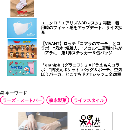
ユニクロ「エアリズム3Dマスク」再販 着
用時のフィット感をアップデート、サイズ拡
充
【VIVANT】ロッテ「コアラのマーチ」とコ
ラボ “乃木”堺雅人、“ノコル”二宮和也らが
コアラに 第1弾ステッカー＆缶バッジ
「graniph（グラニフ）」×ドラえもんコラ
ボ “四次元ポケット”バッグ＆ポーチ、空気
ほうパーカ、どこでもドアTシャツ…全20種
キーワード
ラーズ・ヌートバー
森永製菓
ライフスタイル