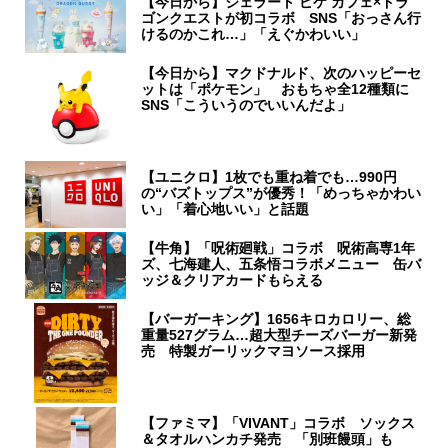
【今日から】ジェラート ピケ カフェ×ドラ
ゴンクエストが初コラボ SNS「おっさん行
けるのかこれ…」「えぐかわいい」
【今日から】マクドナルド、次のハッピーセ
ットは「ポケモン」 おもちゃ全12種類に
SNS「こういうのでいいんだよ」
【ユニクロ】1枚でも重ね着でも…990円
の“バズトップス”が優秀！「めっちゃかわい
い」「着心地いい」と話題
【牛角】「呪術廻戦」コラボ 呪術高専1年
ズ、七海建人、五条悟コラボメニュー 缶バ
ッジ＆クリアカードもらえる
【バーガーキング】1656キロカロリー、総
重量527グラム…超大型チーズバーガー新発
売 特製ガーリックマヨソース採用
【ファミマ】「VIVANT」コラボ ソックス
＆タオルハンカチ発売 「別班饅頭」も