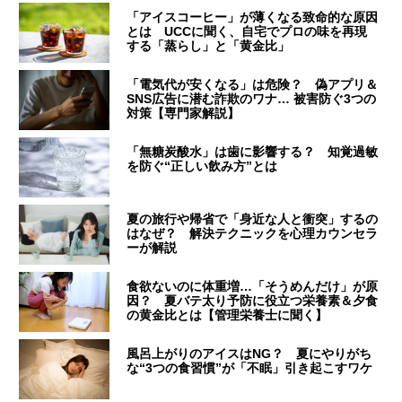
「アイスコーヒー」が薄くなる致命的な原因
とは UCCに聞く、自宅でプロの味を再現
する「蒸らし」と「黄金比」
「電気代が安くなる」は危険？ 偽アプリ＆
SNS広告に潜む詐欺のワナ… 被害防ぐ3つの
対策【専門家解説】
「無糖炭酸水」は歯に影響する？ 知覚過敏
を防ぐ“正しい飲み方”とは
夏の旅行や帰省で「身近な人と衝突」するの
はなぜ？ 解決テクニックを心理カウンセラ
ーが解説
食欲ないのに体重増…「そうめんだけ」が原
因？ 夏バテ太り予防に役立つ栄養素＆夕食
の黄金比とは【管理栄養士に聞く】
風呂上がりのアイスはNG？ 夏にやりがち
な“3つの食習慣”が「不眠」引き起こすワケ