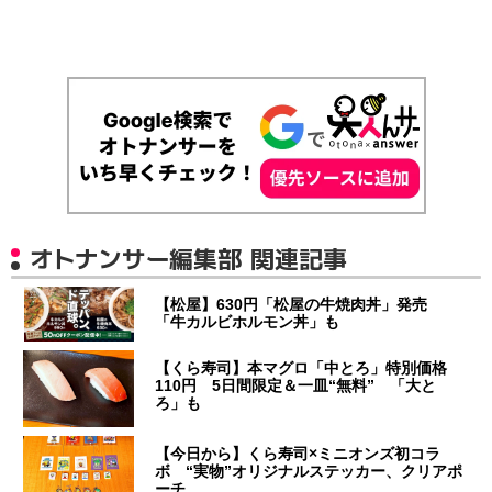
オトナンサー編集部 関連記事
【松屋】630円「松屋の牛焼肉丼」発売
「牛カルビホルモン丼」も
【くら寿司】本マグロ「中とろ」特別価格
110円 5日間限定＆一皿“無料” 「大と
ろ」も
【今日から】くら寿司×ミニオンズ初コラ
ボ “実物”オリジナルステッカー、クリアポ
ーチ