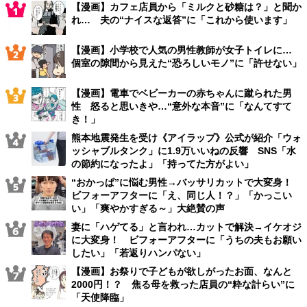
【漫画】カフェ店員から「ミルクと砂糖は？」と聞か
れ… 夫の“ナイスな返答”に「これから使います」
【漫画】小学校で人気の男性教師が女子トイレに…
個室の隙間から見えた“恐ろしいモノ”に「許せない」
【漫画】電車でベビーカーの赤ちゃんに蹴られた男
性 怒ると思いきや…“意外な本音”に「なんてすて
き！」
熊本地震発生を受け《アイラップ》公式が紹介「ウォ
ッシャブルタンク」に1.9万いいねの反響 SNS「水
の節約になったよ」「持ってた方がよい」
“おかっぱ”に悩む男性→バッサリカットで大変身！
ビフォーアフターに「え、同じ人！？」「かっこい
い」「爽やかすぎる～」大絶賛の声
妻に「ハゲてる」と言われ…カットで解決→イケオジ
に大変身！ ビフォーアフターに「うちの夫もお願い
したい」「若返りハンパない」
【漫画】お祭りで子どもが欲しがったお面、なんと
2000円！？ 焦る母を救った店員の“粋な計らい”に
「天使降臨」