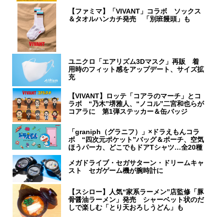
【ファミマ】「VIVANT」コラボ ソックス
＆タオルハンカチ発売 「別班饅頭」も
ユニクロ「エアリズム3Dマスク」再販 着
用時のフィット感をアップデート、サイズ拡
充
【VIVANT】ロッテ「コアラのマーチ」とコ
ラボ “乃木”堺雅人、“ノコル”二宮和也らが
コアラに 第1弾ステッカー＆缶バッジ
「graniph（グラニフ）」×ドラえもんコラ
ボ “四次元ポケット”バッグ＆ポーチ、空気
ほうパーカ、どこでもドアTシャツ…全20種
メガドライブ・セガサターン・ドリームキャ
スト セガゲーム機が腕時計に
【スシロー】人気“家系ラーメン”店監修「豚
骨醤油ラーメン」発売 シャーベット状のだ
しで楽しむ「とり天おろしうどん」も