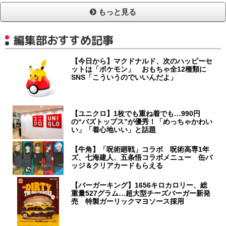
もっと見る
編集部おすすめ記事
【今日から】マクドナルド、次のハッピーセ
ットは「ポケモン」 おもちゃ全12種類に
SNS「こういうのでいいんだよ」
【ユニクロ】1枚でも重ね着でも…990円
の“バズトップス”が優秀！「めっちゃかわい
い」「着心地いい」と話題
【牛角】「呪術廻戦」コラボ 呪術高専1年
ズ、七海建人、五条悟コラボメニュー 缶バ
ッジ＆クリアカードもらえる
【バーガーキング】1656キロカロリー、総
重量527グラム…超大型チーズバーガー新発
売 特製ガーリックマヨソース採用