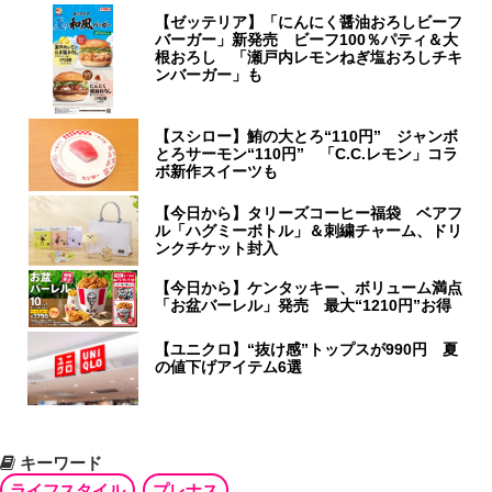
【ゼッテリア】「にんにく醤油おろしビーフ
バーガー」新発売 ビーフ100％パティ＆大
根おろし 「瀬戸内レモンねぎ塩おろしチキ
ンバーガー」も
【スシロー】鮪の大とろ“110円” ジャンボ
とろサーモン“110円” 「C.C.レモン」コラ
ボ新作スイーツも
【今日から】タリーズコーヒー福袋 ベアフ
ル「ハグミーボトル」＆刺繍チャーム、ドリ
ンクチケット封入
【今日から】ケンタッキー、ボリューム満点
「お盆バーレル」発売 最大“1210円”お得
【ユニクロ】“抜け感”トップスが990円 夏
の値下げアイテム6選
キーワード
ライフスタイル
プレナス