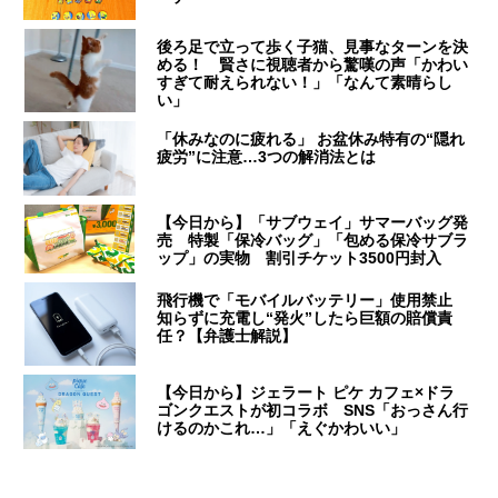
後ろ足で立って歩く子猫、見事なターンを決
める！ 賢さに視聴者から驚嘆の声「かわい
すぎて耐えられない！」「なんて素晴らし
い」
「休みなのに疲れる」 お盆休み特有の“隠れ
疲労”に注意…3つの解消法とは
【今日から】「サブウェイ」サマーバッグ発
売 特製「保冷バッグ」「包める保冷サブラ
ップ」の実物 割引チケット3500円封入
飛行機で「モバイルバッテリー」使用禁止
知らずに充電し“発火”したら巨額の賠償責
任？【弁護士解説】
【今日から】ジェラート ピケ カフェ×ドラ
ゴンクエストが初コラボ SNS「おっさん行
けるのかこれ…」「えぐかわいい」