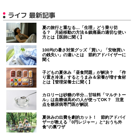
ライフ 最新記事
夏の旅行と重なる…「生理」どう乗り切
る？ 月経移動の方法＆鎮痛薬の適切な使い
方とは【医師に聞く】
100均の暑さ対策グッズ「買い」「安物買い
の銭失い」の違いとは 節約アドバイザーに
聞く
子どもの夏休み「昼食問題」が解決？ 「作
り置き冷凍」するとうまみ＆栄養が増す食材
とは【管理栄養士に聞く】
カロリーは砂糖の半分…甘味料「マルチトー
ル」は血糖値高めの人が使ってOK？ 注意
点を糖尿病専門医が解説
夏休みの出費を劇的カット！ 節約アドバイ
ザーが教える「0円レジャー」と“おうち外
食”の裏ワザ