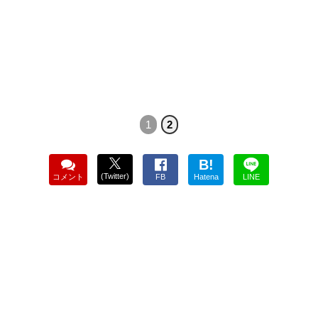
1
2
B!
(Twitter)
コメント
FB
Hatena
LINE