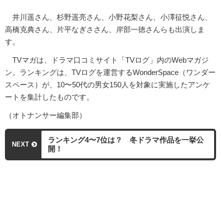
井川遥さん、杉野遥亮さん、小野花梨さん、小澤征悦さん、
高橋克典さん、片平なぎささん、岸部一徳さんらも出演しま
す。
TVマガは、ドラマ口コミサイト「TVログ」内のWebマガジ
ン。ランキングは、TVログを運営するWonderSpace（ワンダー
スペース）が、10〜50代の男女150人を対象に実施したアンケ
ートを集計したものです。
（オトナンサー編集部）
ランキング4〜7位は？ 冬ドラマ作品を一挙公
NEXT
開！