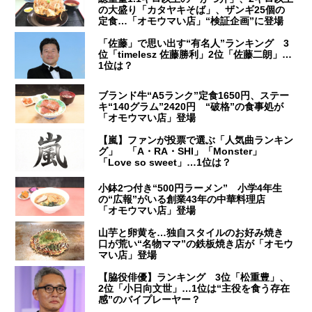
の大盛り「カタヤキそば」、ザンギ25個の
定食…「オモウマい店」“検証企画”に登場
「佐藤」で思い出す“有名人”ランキング 3
位「timelesz 佐藤勝利」2位「佐藤二朗」…
1位は？
ブランド牛“A5ランク”定食1650円、ステー
キ“140グラム”2420円 “破格”の食事処が
「オモウマい店」登場
【嵐】ファンが投票で選ぶ「人気曲ランキン
グ」 「A・RA・SHI」「Monster」
「Love so sweet」…1位は？
小鉢2つ付き“500円ラーメン” 小学4年生
の“広報”がいる創業43年の中華料理店
「オモウマい店」登場
山芋と卵黄を…独自スタイルのお好み焼き
口が荒い“名物ママ”の鉄板焼き店が「オモウ
マい店」登場
【脇役俳優】ランキング 3位「松重豊」、
2位「小日向文世」…1位は“主役を食う存在
感”のバイプレーヤー？