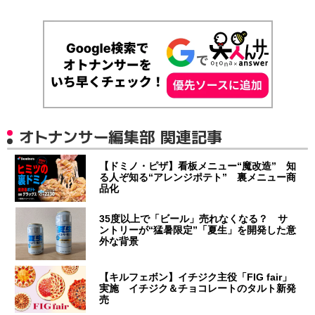
オトナンサー編集部 関連記事
【ドミノ・ピザ】看板メニュー“魔改造” 知
る人ぞ知る“アレンジポテト” 裏メニュー商
品化
35度以上で「ビール」売れなくなる？ サ
ントリーが“猛暑限定”「夏生」を開発した意
外な背景
【キルフェボン】イチジク主役「FIG fair」
実施 イチジク＆チョコレートのタルト新発
売