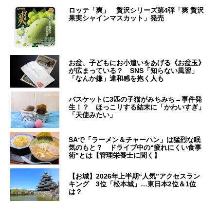
ロッテ「爽」 贅沢シリーズ第4弾「爽 贅沢
果実シャインマスカット」発売
お盆、子どもにお小遣いをあげる《お盆玉》
が広まっている？ SNS「知らない風習」
「なんか嫌」違和感を抱く人も
バスケットに3匹の子猫がみちみち→事件発
生！？ ほっこりする結末に「かわいすぎ」
「天使みたい」
SAで「ラーメン＆チャーハン」は猛烈な眠
気のもと？ ドライブ中の“疲れにくい食事
術”とは【管理栄養士に聞く】
【お城】2026年上半期“人気”アクセスラン
キング 3位「松本城」…東日本2位＆1位
は？