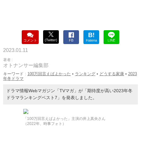
B!
(Twitter)
コメント
FB
Hatena
LINE
2023.01.11
著者 :
オトナンサー編集部
キーワード :
100万回言えばよかった
•
ランキング
•
どうする家康
•
2023
年冬ドラマ
ドラマ情報Webマガジン「TVマガ」が「期待度が高い2023年冬
ドラマランキングベスト7」を発表しました。
「100万回言えばよかった」主演の井上真央さん
（2022年、時事フォト）