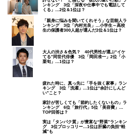
ンキング 3位「深夜や仕事中でも電話して
くる」…2位＆1位は？
「親身に悩みを聞いてくれそう」な芸能人ラ
ンキング 3位「内村光良」…小学生～高校
生の保護者300人超が選んだ2位＆1位は？
大人の渋さ＆色気？ 40代男性が選ぶ“イケ
てる”同世代俳優 3位「岡田准一」2位「小
栗旬」…1位は？
疲れた時に、真っ先に「手を抜く家事」ラン
キング 3位「洗濯」…1位は“余計にしんど
い”こと？
家計が苦しくても「節約したくないもの」ラ
ンキング 6位「旅行代」5位「美容費」…
TOP回答は？
実は「タンパク質」が豊富な“野菜”ランキン
グ 3位ブロッコリー…1位は肝臓の負担“軽
減”も