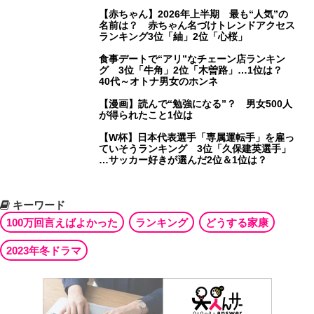
【赤ちゃん】2026年上半期 最も“人気”の
名前は？ 赤ちゃん名づけトレンドアクセス
ランキング3位「紬」2位「心桜」
食事デートで“アリ”なチェーン店ランキン
グ 3位「牛角」2位「木曽路」…1位は？
40代～オトナ男女のホンネ
【漫画】読んで“勉強になる”？ 男女500人
が得られたこと1位は
【W杯】日本代表選手「専属運転手」を雇っ
ていそうランキング 3位「久保建英選手」
…サッカー好きが選んだ2位＆1位は？
キーワード
100万回言えばよかった
ランキング
どうする家康
2023年冬ドラマ