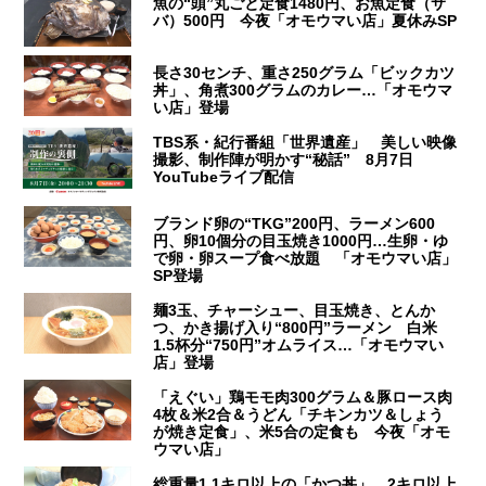
魚の“頭”丸ごと定食1480円、お魚定食（サ
バ）500円 今夜「オモウマい店」夏休みSP
長さ30センチ、重さ250グラム「ビックカツ
丼」、角煮300グラムのカレー…「オモウマ
い店」登場
TBS系・紀行番組「世界遺産」 美しい映像
撮影、制作陣が明かす“秘話” 8月7日
YouTubeライブ配信
ブランド卵の“TKG”200円、ラーメン600
円、卵10個分の目玉焼き1000円…生卵・ゆ
で卵・卵スープ食べ放題 「オモウマい店」
SP登場
麺3玉、チャーシュー、目玉焼き、とんか
つ、かき揚げ入り“800円”ラーメン 白米
1.5杯分“750円”オムライス…「オモウマい
店」登場
「えぐい」鶏モモ肉300グラム＆豚ロース肉
4枚＆米2合＆うどん「チキンカツ＆しょう
が焼き定食」、米5合の定食も 今夜「オモ
ウマい店」
総重量1.1キロ以上の「かつ丼」、2キロ以上