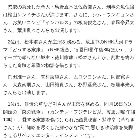
悠依の急死した恋人・鳥野直木は佐藤健さん、刑事の魚住譲
は松山ケンイチさんが演じます。さらに、シム・ウンギョンさ
ん、お笑いコンビ「インパルス」の板倉俊之さん、春風亭昇太
さん、荒川良々さんらも出演します。
2位は、松本潤さんが主演を務める、放送中のNHK大河ドラ
マ「どうする家康」（NHK総合、毎週日曜 午後8時ほか）。ナ
イーブで頼りない城主・徳川家康（松本さん）が、乱世を終わ
らせた奇跡と希望の物語を描きます。
岡田准一さん、有村架純さん、ムロツヨシさん、阿部寛さ
ん、大森南朋さん、山田裕貴さん、杉野遥亮さん、板垣李光人
さんらも出演します。
1位は、俳優の草なぎ剛さんが主演を務める、同月16日放送
開始の「罠の戦争」（カンテレ・フジテレビ系、毎週月曜 午後
10時）。愛する家族を傷つけられた議員秘書・鷲津亨（草なぎ
さん）が、知略を尽くした鮮やかな“罠”で悪しき政治家を失脚
させるリベンジエンターテインメントです。