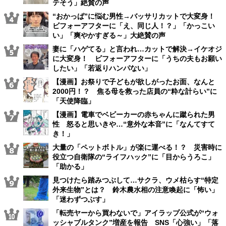
テそう」絶賛の声
“おかっぱ”に悩む男性→バッサリカットで大変身！
ビフォーアフターに「え、同じ人！？」「かっこい
い」「爽やかすぎる～」大絶賛の声
妻に「ハゲてる」と言われ…カットで解決→イケオジ
に大変身！ ビフォーアフターに「うちの夫もお願い
したい」「若返りハンパない」
【漫画】お祭りで子どもが欲しがったお面、なんと
2000円！？ 焦る母を救った店員の“粋な計らい”に
「天使降臨」
【漫画】電車でベビーカーの赤ちゃんに蹴られた男
性 怒ると思いきや…“意外な本音”に「なんてすて
き！」
大量の「ペットボトル」が楽に運べる！？ 災害時に
役立つ自衛隊の“ライフハック”に「目からうろこ」
「助かる」
見つけたら踏みつぶして…サクラ、ウメ枯らす“特定
外来生物”とは？ 鈴木農水相の注意喚起に「怖い」
「迷わずつぶす」
「転売ヤーから買わないで」アイラップ公式が“ウォ
ッシャブルタンク”増産を報告 SNS「心強い」「落