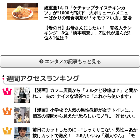
総重量1キロ「ケチャップライスチキンカ
ツ」が“1000円”以下 大ボリュームメニュ
ーばかりの軽食喫茶が「オモウマい店」登場
【母の日】お母さんにしたい！ 有名人ラン
キング 3位「橋本環奈」…Z世代が選んだ2
位＆1位は？
エンタメの記事もっと見る
週間アクセスランキング
【漫画】カフェ店員から「ミルクと砂糖は？」と聞か
れ… 夫の“ナイスな返答”に「これから使います」
【漫画】小学校で人気の男性教師が女子トイレに…
個室の隙間から見えた“恐ろしいモノ”に「許せない」
前日にカットしたのに…“しっくりこない”男性→あか
抜けカットで激変！ 2.9万いいね「別人やん」「モ