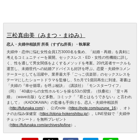
三松真由美（みまつ・まゆみ）
恋人・夫婦仲相談所 所長（すずね所長）・執筆家
夫婦仲・恋仲に悩む女性会員1万3000名を集め、「結婚・再婚」を真剣に
考えるコミュニティーを展開。セックスレス・ED・女性の性機能に詳し
く、性を通して男女関係をよくするメソッドを考案。20代若者サークルも
運営し、未婚世代への結婚アドバイスも好評を呼ぶ。恋愛・夫婦仲コメン
テーターとしても活躍中。業界最大手「ごっこ倶楽部」のセックスレスを
テーマにしたショートドラマを監修し、5カ月で1億回再生に到達。著書は
「夫婦の『幸せ循環』を呼ぶ秘訣」（講談社）「モンスターワイフ」
（同）「40歳からの女性ホルモンを操る53の習慣」（扶桑社）「堂々再
婚」（wave出版）など多数。コミック「『君とはもうできない』と言われ
まして」（KADOKAWA）の監修も手掛ける。恋人・夫婦仲相談所
（
http://fufunaka.com/
）、公式note（
https://note.com/suzune_16
）、オト
ナのお悩み保健室（
https://otona-hokenshitsu.jp/
）。LINE登録で「夫婦仲
チェックシート」を無料プレゼント
（
https://fufunaka.com/archives/lp/line
）。