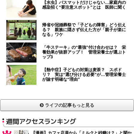
【水虫】バスマットだけじゃない…家庭内の
感染招く“要注意スポット”とは 医師に聞く
帰省や冠婚葬祭で「子どもの障害」どう伝え
る？ 親族に隠さず伝えた方が「親子が楽に
なる」ワケ
「牛ステーキ」の“最強”付け合わせは？ 栄
養効果が抜群アップ！ 管理栄養士が選ぶト
ップ3
【熱中症】子どもの対策は麦茶？ スポド
リ？ 実は“選び分ける必要”が…管理栄養士
が諭す明確な“理由”
ライフの記事もっと見る
週間アクセスランキング
【漫画】カフェ店員から「ミルクと砂糖は？」と聞か