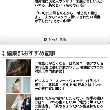
歳男性に現恋人ウンザリ 未練がましい人が
ハマる、美化という名の“深い沼”
「BBQに上司も来るから、感じ良く頼む
よ」 夫から”スタッフ扱い”された41歳妻
が下した“まさかの決断”
もっと見る
編集部おすすめ記事
「電気代が安くなる」は危険？ 偽アプリ＆
SNS広告に潜む詐欺のワナ… 被害防ぐ3つの
対策【専門家解説】
ビジネスで「スマートウォッチ」は失礼？
相手に「悪印象」与えるNG行為とは【マナ
ーの専門家に聞く】
結婚してから“後悔”したくない→相手の選び
方は？ SNSの生々しい声「地元に帰りたい
に要注意」「親やきょうだいが借金持ちじゃ
ないかも…」