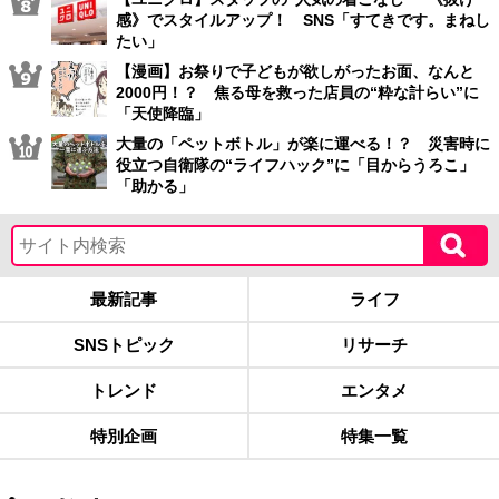
感》でスタイルアップ！ SNS「すてきです。まねし
たい」
【漫画】お祭りで子どもが欲しがったお面、なんと
2000円！？ 焦る母を救った店員の“粋な計らい”に
「天使降臨」
大量の「ペットボトル」が楽に運べる！？ 災害時に
役立つ自衛隊の“ライフハック”に「目からうろこ」
「助かる」
最新記事
ライフ
SNSトピック
リサーチ
トレンド
エンタメ
特別企画
特集一覧