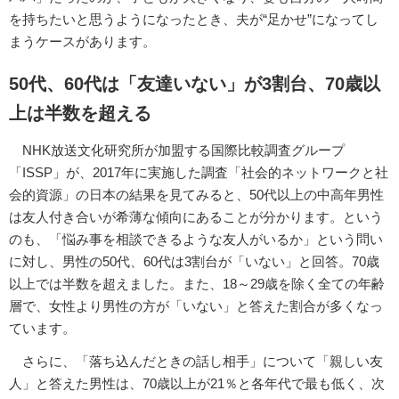
を持ちたいと思うようになったとき、夫が“足かせ”になってし
まうケースがあります。
50代、60代は「友達いない」が3割台、70歳以
上は半数を超える
NHK放送文化研究所が加盟する国際比較調査グループ
「ISSP」が、2017年に実施した調査「社会的ネットワークと社
会的資源」の日本の結果を見てみると、50代以上の中高年男性
は友人付き合いが希薄な傾向にあることが分かります。という
のも、「悩み事を相談できるような友人がいるか」という問い
に対し、男性の50代、60代は3割台が「いない」と回答。70歳
以上では半数を超えました。また、18～29歳を除く全ての年齢
層で、女性より男性の方が「いない」と答えた割合が多くなっ
ています。
さらに、「落ち込んだときの話し相手」について「親しい友
人」と答えた男性は、70歳以上が21％と各年代で最も低く、次