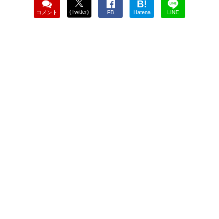
B!
(Twitter)
コメント
FB
Hatena
LINE