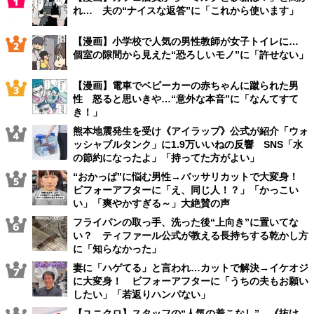
れ… 夫の“ナイスな返答”に「これから使います」
【漫画】小学校で人気の男性教師が女子トイレに…
個室の隙間から見えた“恐ろしいモノ”に「許せない」
【漫画】電車でベビーカーの赤ちゃんに蹴られた男
性 怒ると思いきや…“意外な本音”に「なんてすて
き！」
熊本地震発生を受け《アイラップ》公式が紹介「ウォ
ッシャブルタンク」に1.9万いいねの反響 SNS「水
の節約になったよ」「持ってた方がよい」
“おかっぱ”に悩む男性→バッサリカットで大変身！
ビフォーアフターに「え、同じ人！？」「かっこい
い」「爽やかすぎる～」大絶賛の声
フライパンの取っ手、洗った後“上向き”に置いてな
い？ ティファール公式が教える長持ちする乾かし方
に「知らなかった」
妻に「ハゲてる」と言われ…カットで解決→イケオジ
に大変身！ ビフォーアフターに「うちの夫もお願い
したい」「若返りハンパない」
【ユニクロ】スタッフの“人気の着こなし” 《抜け