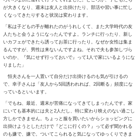
が大きくなり、週末は友人と出掛けたり、部活や習い事に忙し
くなってきたりすると状況は変わります。
「私は子どもの手が離れたのがうれしくて、また大学時代の友
人たちと会うようになったんですよ。ランチに行ったり、新し
いカフェができたら誘ってお茶に行ったり。なぜか女性は集ま
るんですが、男性は来ないんですよね。それで夫も参加しづら
いのか、『気にせず行っておいで』って1人で家にいるようにな
りました」
恒夫さんを一人置いて自分だけ出掛けるのも気が引けるの
で、幸子さんは「友人から5回誘われれば、2回断る」頻度にな
っているといいます。
「でもね、最近、週末が苦痛になってきてしまったんです。家
にいても基本的には夫と2人だし、特に変わり映えのない過ごし
方しかできません。ちょっと服を買いたいからショッピングに
出掛けようとしただけで『どこに行くの？』って必ず聞かれる
のも嫌で、嫌で。ついてこられると気になってゆっくりできま