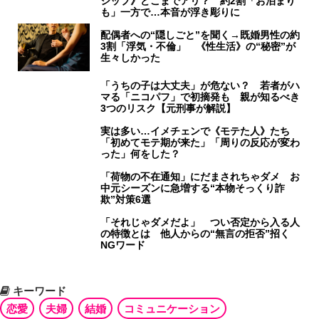
シップ》どこまでアリ？ 約2割「お泊まり
も」一方で…本音が浮き彫りに
配偶者への“隠しごと”を聞く→既婚男性の約
3割「浮気・不倫」 《性生活》の“秘密”が
生々しかった
「うちの子は大丈夫」が危ない？ 若者がハ
マる「ニコパフ」で初摘発も 親が知るべき
3つのリスク【元刑事が解説】
実は多い…イメチェンで《モテた人》たち
「初めてモテ期が来た」「周りの反応が変わ
った」何をした？
「荷物の不在通知」にだまされちゃダメ お
中元シーズンに急増する“本物そっくり詐
欺”対策6選
「それじゃダメだよ」 つい否定から入る人
の特徴とは 他人からの“無言の拒否”招く
NGワード
キーワード
恋愛
夫婦
結婚
コミュニケーション