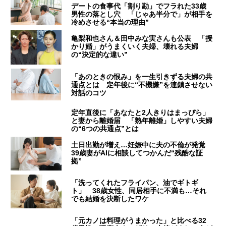
デートの食事代「割り勘」でフラれた33歳
男性の落とし穴 「じゃあ半分で」が相手を
冷めさせる“本当の理由”
亀梨和也さん＆田中みな実さんも公表 「授
かり婚」がうまくいく夫婦、壊れる夫婦
の“決定的な違い”
「あのときの恨み」を一生引きずる夫婦の共
通点とは 定年後に“不機嫌”を連鎖させない
対話のコツ
定年直後に「あなたと2人きりはまっぴら」
と妻から離婚届 「熟年離婚」しやすい夫婦
の“6つの共通点”とは
土日出勤が増え…妊娠中に夫の不倫が発覚
39歳妻がAIに相談してつかんだ“残酷な証
拠”
「洗ってくれたフライパン、油でギトギ
ト」 38歳女性、同居相手に不満も…それ
でも結婚を決断したワケ
「元カノは料理がうまかった」と比べる32