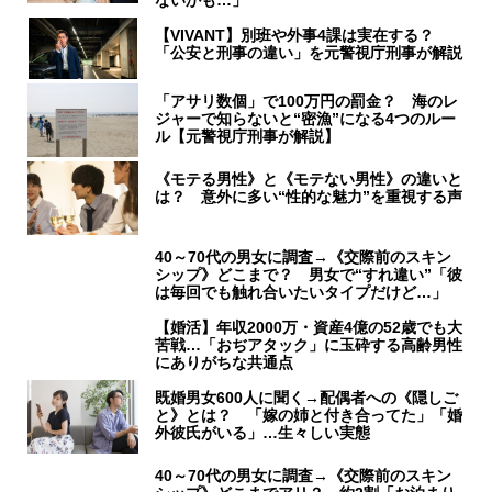
【VIVANT】別班や外事4課は実在する？
「公安と刑事の違い」を元警視庁刑事が解説
「アサリ数個」で100万円の罰金？ 海のレ
ジャーで知らないと“密漁”になる4つのルー
ル【元警視庁刑事が解説】
《モテる男性》と《モテない男性》の違いと
は？ 意外に多い“性的な魅力”を重視する声
40～70代の男女に調査→《交際前のスキン
シップ》どこまで？ 男女で“すれ違い”「彼
は毎回でも触れ合いたいタイプだけど…」
【婚活】年収2000万・資産4億の52歳でも大
苦戦…「おぢアタック」に玉砕する高齢男性
にありがちな共通点
既婚男女600人に聞く→配偶者への《隠しご
と》とは？ 「嫁の姉と付き合ってた」「婚
外彼氏がいる」…生々しい実態
40～70代の男女に調査→《交際前のスキン