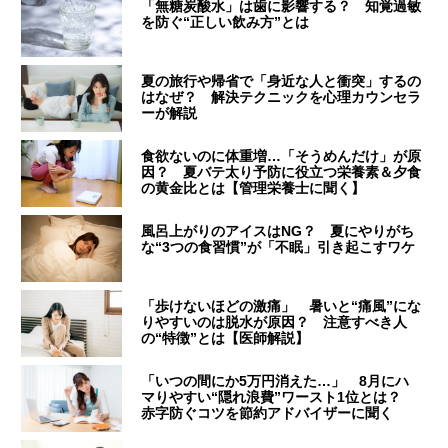
「無糖炭酸水」は歯に影響する？ 知覚過敏
を防ぐ“正しい飲み方”とは
夏の旅行や帰省で「身近な人と衝突」するの
はなぜ？ 解決テクニックを心理カウンセラ
ーが解説
食欲ないのに体重増…「そうめんだけ」が原
因？ 夏バテ太り予防に役立つ栄養素＆夕食
の黄金比とは【管理栄養士に聞く】
風呂上がりのアイスはNG？ 夏にやりがち
な“3つの食習慣”が「不眠」引き起こすワケ
「歩けないほどの激痛」 暑いと“痛風”にな
りやすいのは脱水が原因？ 注意すべき人
の“特徴”とは【医師解説】
「いつの間にか5万円消えた…」 8月にハ
マりやすい“隠れ浪費”ワースト1位とは？
赤字防ぐコツを節約アドバイザーに聞く