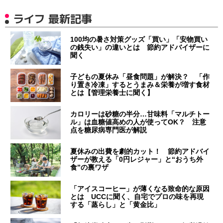
ライフ 最新記事
100均の暑さ対策グッズ「買い」「安物買い
の銭失い」の違いとは 節約アドバイザーに
聞く
子どもの夏休み「昼食問題」が解決？ 「作
り置き冷凍」するとうまみ＆栄養が増す食材
とは【管理栄養士に聞く】
カロリーは砂糖の半分…甘味料「マルチトー
ル」は血糖値高めの人が使ってOK？ 注意
点を糖尿病専門医が解説
夏休みの出費を劇的カット！ 節約アドバイ
ザーが教える「0円レジャー」と“おうち外
食”の裏ワザ
「アイスコーヒー」が薄くなる致命的な原因
とは UCCに聞く、自宅でプロの味を再現
する「蒸らし」と「黄金比」