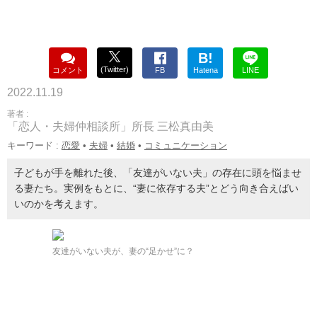
B!
(Twitter)
コメント
FB
Hatena
LINE
2022.11.19
著者 :
「恋人・夫婦仲相談所」所長 三松真由美
キーワード :
恋愛
•
夫婦
•
結婚
•
コミュニケーション
子どもが手を離れた後、「友達がいない夫」の存在に頭を悩ませ
る妻たち。実例をもとに、“妻に依存する夫”とどう向き合えばい
いのかを考えます。
友達がいない夫が、妻の“足かせ”に？