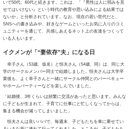
いで50代、60代と続きます。これは、「『男性は人に弱みを見
せてはいけない』という時代の教育や思い込みによる結果では
ないか」と分析されています。なお、現在の若い世代だと、
SNSへの書き込みや、好きなゲームといったお気に入りのコミ
ュニティーを通じて、共感しあえるネット上の友達をつくって
いる人もいます。
イクメンが「“妻依存”夫」になる日
幸子さん（53歳、仮名）と恒夫さん（54歳、同）は、同じ大
学のサークルメンバー同士で結婚しました。恒夫さんは大学卒
業後も、よく幸子さんと一緒にサークル仲間とのバーベキュー
やホームパーティーなどを楽しんでいました。
「結婚後、3年くらいは頻繁に交流があったと思います。みんな
に子どもが生まれて、子育てに仕事にと忙しくなってからは、
集まる機会が減ってしまいました」
恒夫さんは良いパパで、毎週末、子どもたちを車に乗せてい
ろいろな所に連れて行ってくれました。ところが、子どもたち