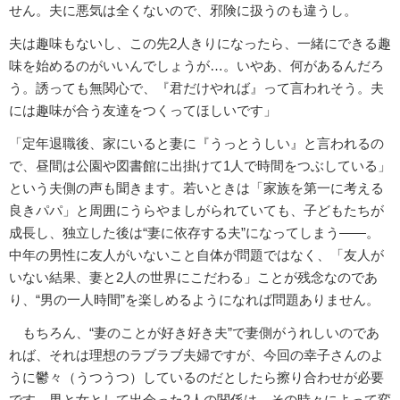
せん。夫に悪気は全くないので、邪険に扱うのも違うし。
夫は趣味もないし、この先2人きりになったら、一緒にできる趣
味を始めるのがいいんでしょうが…。いやあ、何があるんだろ
う。誘っても無関心で、『君だけやれば』って言われそう。夫
には趣味が合う友達をつくってほしいです」
「定年退職後、家にいると妻に『うっとうしい』と言われるの
で、昼間は公園や図書館に出掛けて1人で時間をつぶしている」
という夫側の声も聞きます。若いときは「家族を第一に考える
良きパパ」と周囲にうらやましがられていても、子どもたちが
成長し、独立した後は“妻に依存する夫”になってしまう――。
中年の男性に友人がいないこと自体が問題ではなく、「友人が
いない結果、妻と2人の世界にこだわる」ことが残念なのであ
り、“男の一人時間”を楽しめるようになれば問題ありません。
もちろん、“妻のことが好き好き夫”で妻側がうれしいのであ
れば、それは理想のラブラブ夫婦ですが、今回の幸子さんのよ
うに鬱々（うつうつ）しているのだとしたら擦り合わせが必要
です。男と女として出会った2人の関係は、その時々によって変