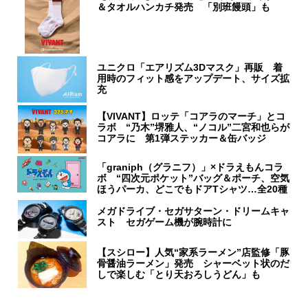
＆タオルハンカチ発売 「別班饅頭」も
ユニクロ「エアリズム3Dマスク」再販 着
用時のフィット感をアップデート、サイズ拡
充
【VIVANT】ロッテ「コアラのマーチ」とコ
ラボ “乃木”堺雅人、“ノコル”二宮和也らが
コアラに 第1弾ステッカー＆缶バッジ
「graniph（グラニフ）」×ドラえもんコラ
ボ “四次元ポケット”バッグ＆ポーチ、空気
ほうパーカ、どこでもドアTシャツ…全20種
メガドライブ・セガサターン・ドリームキャ
スト セガゲーム機が腕時計に
【スシロー】人気“家系ラーメン”店監修「豚
骨醤油ラーメン」発売 シャーベット状のだ
しで楽しむ「とり天おろしうどん」も