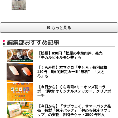
もっと見る
編集部おすすめ記事
【松屋】630円「松屋の牛焼肉丼」発売
「牛カルビホルモン丼」も
【くら寿司】本マグロ「中とろ」特別価格
110円 5日間限定＆一皿“無料” 「大と
ろ」も
【今日から】くら寿司×ミニオンズ初コラ
ボ “実物”オリジナルステッカー、クリアポ
ーチ
【今日から】「サブウェイ」サマーバッグ発
売 特製「保冷バッグ」「包める保冷サブラ
ップ」の実物 割引チケット3500円封入