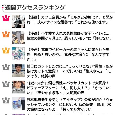
週間アクセスランキング
【漫画】カフェ店員から「ミルクと砂糖は？」と聞か
れ… 夫の“ナイスな返答”に「これから使います」
【漫画】小学校で人気の男性教師が女子トイレに…
個室の隙間から見えた“恐ろしいモノ”に「許せない」
【漫画】電車でベビーカーの赤ちゃんに蹴られた男
性 怒ると思いきや…“意外な本音”に「なんてすて
き！」
前日にカットしたのに…“しっくりこない”男性→あか
抜けカットで激変！ 2.9万いいね「別人やん」「モ
テそう」絶賛の声
“おかっぱ”に悩む男性→バッサリカットで大変身！
ビフォーアフターに「え、同じ人！？」「かっこい
い」「爽やかすぎる～」大絶賛の声
熊本地震発生を受け《アイラップ》公式が紹介「ウォ
ッシャブルタンク」に1.9万いいねの反響 SNS「水
の節約になったよ」「持ってた方がよい」