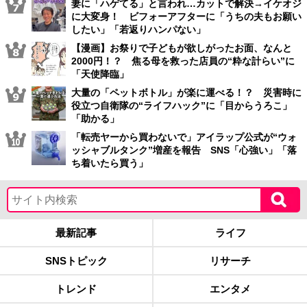
妻に「ハゲてる」と言われ…カットで解決→イケオジ
に大変身！ ビフォーアフターに「うちの夫もお願い
したい」「若返りハンパない」
【漫画】お祭りで子どもが欲しがったお面、なんと
2000円！？ 焦る母を救った店員の“粋な計らい”に
「天使降臨」
大量の「ペットボトル」が楽に運べる！？ 災害時に
役立つ自衛隊の“ライフハック”に「目からうろこ」
「助かる」
「転売ヤーから買わないで」アイラップ公式が“ウォ
ッシャブルタンク”増産を報告 SNS「心強い」「落
ち着いたら買う」
最新記事
ライフ
SNSトピック
リサーチ
トレンド
エンタメ