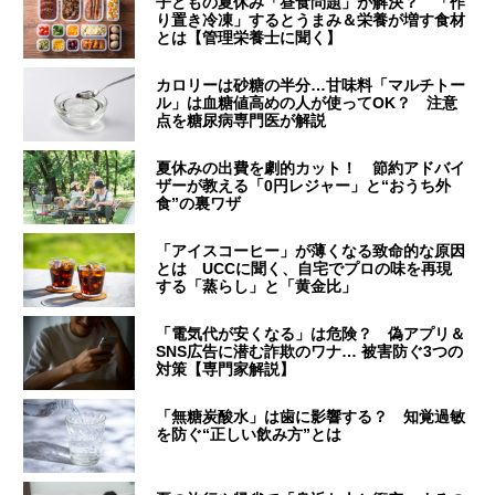
子どもの夏休み「昼食問題」が解決？ 「作
り置き冷凍」するとうまみ＆栄養が増す食材
とは【管理栄養士に聞く】
カロリーは砂糖の半分…甘味料「マルチトー
ル」は血糖値高めの人が使ってOK？ 注意
点を糖尿病専門医が解説
夏休みの出費を劇的カット！ 節約アドバイ
ザーが教える「0円レジャー」と“おうち外
食”の裏ワザ
「アイスコーヒー」が薄くなる致命的な原因
とは UCCに聞く、自宅でプロの味を再現
する「蒸らし」と「黄金比」
「電気代が安くなる」は危険？ 偽アプリ＆
SNS広告に潜む詐欺のワナ… 被害防ぐ3つの
対策【専門家解説】
「無糖炭酸水」は歯に影響する？ 知覚過敏
を防ぐ“正しい飲み方”とは