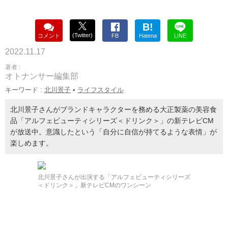
B!
(Twitter)
コメント
FB
Hatena
LINE
2022.11.17
著者 :
オトナンサー編集部
キーワード :
北川景子
•
ライフスタイル
北川景子さんがブランドキャラクターを務める大正製薬の美容食
品「アルフェビューティシリーズ＜ドリンク＞」の新テレビCM
が放送中。意識したという「自分に自信が持てるような表情」が
楽しめます。
北川景子さんが出演する「アルフェビューティシリーズ
＜ドリンク＞」新テレビCMのワンシーン