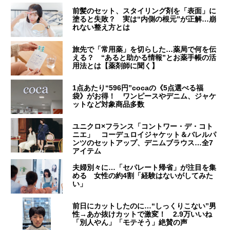
前髪のセット、スタイリング剤を「表面」に
塗ると失敗？ 実は“内側の根元”が正解…崩
れない整え方とは
旅先で「常用薬」を切らした…薬局で何を伝
える？ “あると助かる情報”とお薬手帳の活
用法とは【薬剤師に聞く】
1点あたり“596円”cocaの《5点選べる福
袋》がお得！ ワンピースやデニム、ジャケ
ットなど対象商品多数
ユニクロ×フランス「コントワー・デ・コト
ニエ」 コーデュロイジャケット＆バレルパ
ンツのセットアップ、デニムブラウス…全7
アイテム
夫婦別々に…「セパレート帰省」が注目を集
める 女性の約4割「経験はないがしてみた
い」
前日にカットしたのに…“しっくりこない”男
性→あか抜けカットで激変！ 2.9万いいね
「別人やん」「モテそう」絶賛の声