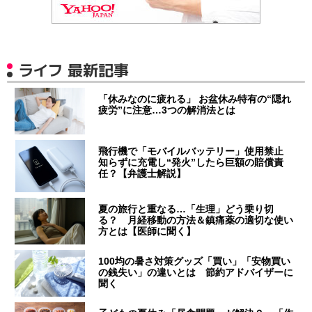
ライフ 最新記事
「休みなのに疲れる」 お盆休み特有の“隠れ
疲労”に注意…3つの解消法とは
飛行機で「モバイルバッテリー」使用禁止
知らずに充電し“発火”したら巨額の賠償責
任？【弁護士解説】
夏の旅行と重なる…「生理」どう乗り切
る？ 月経移動の方法＆鎮痛薬の適切な使い
方とは【医師に聞く】
100均の暑さ対策グッズ「買い」「安物買い
の銭失い」の違いとは 節約アドバイザーに
聞く