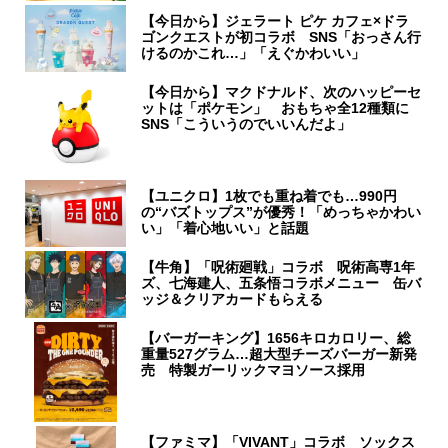
【今日から】ジェラート ピケ カフェ×ドラ
ゴンクエストが初コラボ SNS「おっさん行
けるのかこれ…」「えぐかわいい」
【今日から】マクドナルド、次のハッピーセ
ットは「ポケモン」 おもちゃ全12種類に
SNS「こういうのでいいんだよ」
【ユニクロ】1枚でも重ね着でも…990円
の“バズトップス”が優秀！「めっちゃかわい
い」「着心地いい」と話題
【牛角】「呪術廻戦」コラボ 呪術高専1年
ズ、七海建人、五条悟コラボメニュー 缶バ
ッジ＆クリアカードもらえる
【バーガーキング】1656キロカロリー、総
重量527グラム…超大型チーズバーガー新発
売 特製ガーリックマヨソース採用
【ファミマ】「VIVANT」コラボ ソックス