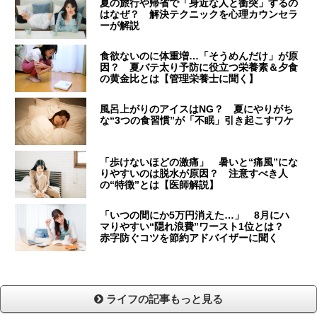
夏の旅行や帰省で「身近な人と衝突」するの
はなぜ？ 解決テクニックを心理カウンセラ
ーが解説
食欲ないのに体重増…「そうめんだけ」が原
因？ 夏バテ太り予防に役立つ栄養素＆夕食
の黄金比とは【管理栄養士に聞く】
風呂上がりのアイスはNG？ 夏にやりがち
な“3つの食習慣”が「不眠」引き起こすワケ
「歩けないほどの激痛」 暑いと“痛風”にな
りやすいのは脱水が原因？ 注意すべき人
の“特徴”とは【医師解説】
「いつの間にか5万円消えた…」 8月にハ
マりやすい“隠れ浪費”ワースト1位とは？
赤字防ぐコツを節約アドバイザーに聞く
ライフの記事もっと見る