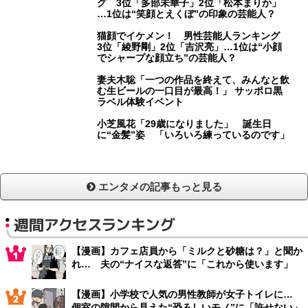
グ 3位「多部未華子」2位「松本まりか」
…1位は“笑顔とえくぼ”の印象の芸能人？
猫顔でイケメン！ 男性芸能人ランキング
3位「綾野剛」2位「吉沢亮」…1位は“小顔
でシャープな顔立ち”の芸能人？
妻夫木聡「一つの作品を終えて、みんなと飲
む生ビールの一口目が最高！」 サッポロ黒
ラベル体験イベント
小芝風花「29歳になりました」 誕生日
に“金髪”姿 「いろいろ練っているのです」
エンタメの記事もっと見る
週間アクセスランキング
【漫画】カフェ店員から「ミルクと砂糖は？」と聞か
れ… 夫の“ナイスな返答”に「これから使います」
【漫画】小学校で人気の男性教師が女子トイレに…
個室の隙間から見えた“恐ろしいモノ”に「許せない」