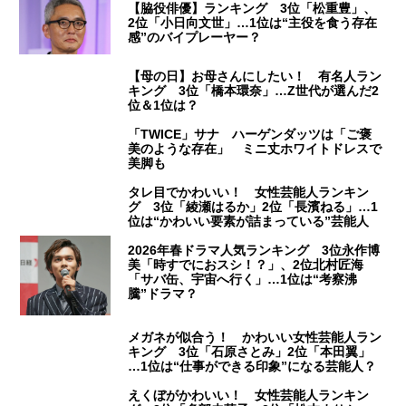
【脇役俳優】ランキング 3位「松重豊」、
2位「小日向文世」…1位は“主役を食う存在
感”のバイプレーヤー？
【母の日】お母さんにしたい！ 有名人ラン
キング 3位「橋本環奈」…Z世代が選んだ2
位＆1位は？
「TWICE」サナ ハーゲンダッツは「ご褒
美のような存在」 ミニ丈ホワイトドレスで
美脚も
タレ目でかわいい！ 女性芸能人ランキン
グ 3位「綾瀬はるか」2位「長濱ねる」…1
位は“かわいい要素が詰まっている”芸能人
2026年春ドラマ人気ランキング 3位永作博
美「時すでにおスシ！？」、2位北村匠海
「サバ缶、宇宙へ行く」…1位は“考察沸
騰”ドラマ？
メガネが似合う！ かわいい女性芸能人ラン
キング 3位「石原さとみ」2位「本田翼」
…1位は“仕事ができる印象”になる芸能人？
えくぼがかわいい！ 女性芸能人ランキン