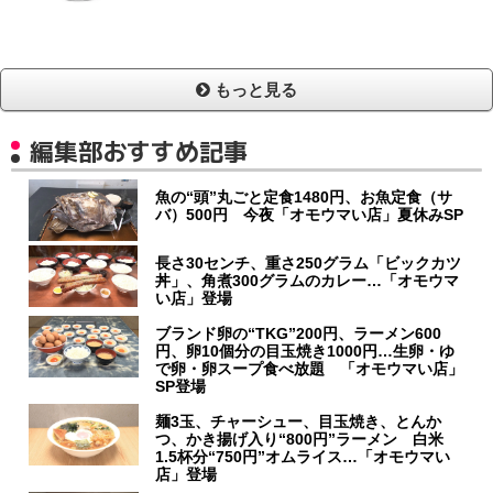
もっと見る
編集部おすすめ記事
魚の“頭”丸ごと定食1480円、お魚定食（サ
バ）500円 今夜「オモウマい店」夏休みSP
長さ30センチ、重さ250グラム「ビックカツ
丼」、角煮300グラムのカレー…「オモウマ
い店」登場
ブランド卵の“TKG”200円、ラーメン600
円、卵10個分の目玉焼き1000円…生卵・ゆ
で卵・卵スープ食べ放題 「オモウマい店」
SP登場
麺3玉、チャーシュー、目玉焼き、とんか
つ、かき揚げ入り“800円”ラーメン 白米
1.5杯分“750円”オムライス…「オモウマい
店」登場