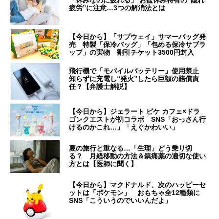
「休みなのに疲れる」 お盆休み特有の“隠れ
疲労”に注意…3つの解消法とは
【今日から】「サブウェイ」サマーバッグ発
売 特製「保冷バッグ」「包める保冷サブラ
ップ」の実物 割引チケット3500円封入
飛行機で「モバイルバッテリー」使用禁止
知らずに充電し“発火”したら巨額の賠償責
任？【弁護士解説】
【今日から】ジェラート ピケ カフェ×ドラ
ゴンクエストが初コラボ SNS「おっさん行
けるのかこれ…」「えぐかわいい」
夏の旅行と重なる…「生理」どう乗り切
る？ 月経移動の方法＆鎮痛薬の適切な使い
方とは【医師に聞く】
【今日から】マクドナルド、次のハッピーセ
ットは「ポケモン」 おもちゃ全12種類に
SNS「こういうのでいいんだよ」