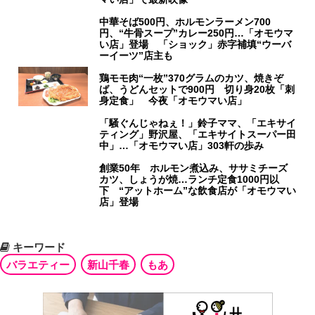
中華そば500円、ホルモンラーメン700
円、“牛骨スープ”カレー250円…「オモウマ
い店」登場 「ショック」赤字補填“ウーバ
ーイーツ”店主も
鶏モモ肉“一枚”370グラムのカツ、焼きぞ
ば、うどんセットで900円 切り身20枚「刺
身定食」 今夜「オモウマい店」
「騒ぐんじゃねぇ！」鈴子ママ、「エキサイ
ティング」野沢屋、「エキサイトスーパー田
中」…「オモウマい店」303軒の歩み
創業50年 ホルモン煮込み、ササミチーズ
カツ、しょうが焼…ランチ定食1000円以
下 “アットホーム”な飲食店が「オモウマい
店」登場
キーワード
バラエティー
新山千春
もあ