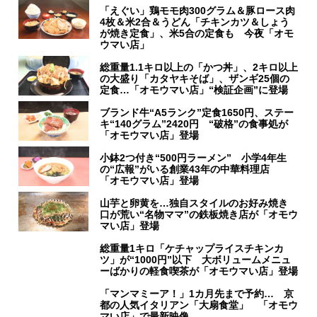
「えぐい」鶏モモ肉300グラム＆豚ロース肉
4枚＆米2合＆うどん「チキンカツ＆しょう
が焼き定食」、米5合の定食も 今夜「オモ
ウマい店」
総重量1.1キロ以上の「かつ丼」、2キロ以上
の大盛り「カタヤキそば」、ザンギ25個の
定食…「オモウマい店」“検証企画”に登場
ブランド牛“A5ランク”定食1650円、ステー
キ“140グラム”2420円 “破格”の食事処が
「オモウマい店」登場
小鉢2つ付き“500円ラーメン” 小学4年生
の“広報”がいる創業43年の中華料理店
「オモウマい店」登場
山芋と卵黄を…独自スタイルのお好み焼き
口が荒い“名物ママ”の鉄板焼き店が「オモウ
マい店」登場
総重量1キロ「ケチャップライスチキンカ
ツ」が“1000円”以下 大ボリュームメニュ
ーばかりの軽食喫茶が「オモウマい店」登場
「マンマミーア！」1カ月先まで予約… 京
都の人気イタリアン「大扇食堂」 「オモウ
マい店」で最新映像