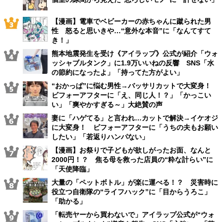
【漫画】電車でベビーカーの赤ちゃんに蹴られた男
性 怒ると思いきや…“意外な本音”に「なんてすて
き！」
熊本地震発生を受け《アイラップ》公式が紹介「ウォ
ッシャブルタンク」に1.9万いいねの反響 SNS「水
の節約になったよ」「持ってた方がよい」
“おかっぱ”に悩む男性→バッサリカットで大変身！
ビフォーアフターに「え、同じ人！？」「かっこい
い」「爽やかすぎる～」大絶賛の声
妻に「ハゲてる」と言われ…カットで解決→イケオジ
に大変身！ ビフォーアフターに「うちの夫もお願い
したい」「若返りハンパない」
【漫画】お祭りで子どもが欲しがったお面、なんと
2000円！？ 焦る母を救った店員の“粋な計らい”に
「天使降臨」
大量の「ペットボトル」が楽に運べる！？ 災害時に
役立つ自衛隊の“ライフハック”に「目からうろこ」
「助かる」
「転売ヤーから買わないで」アイラップ公式が“ウォ