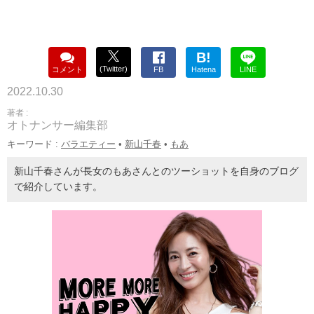
B!
(Twitter)
コメント
FB
Hatena
LINE
2022.10.30
著者 :
オトナンサー編集部
キーワード :
バラエティー
•
新山千春
•
もあ
新山千春さんが長女のもあさんとのツーショットを自身のブログ
で紹介しています。