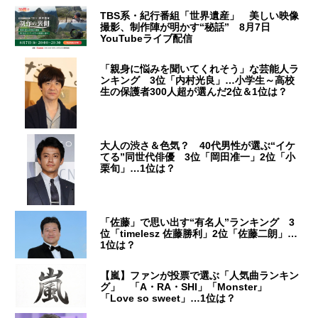
TBS系・紀行番組「世界遺産」 美しい映像
撮影、制作陣が明かす“秘話” 8月7日
YouTubeライブ配信
「親身に悩みを聞いてくれそう」な芸能人ラ
ンキング 3位「内村光良」…小学生～高校
生の保護者300人超が選んだ2位＆1位は？
大人の渋さ＆色気？ 40代男性が選ぶ“イケ
てる”同世代俳優 3位「岡田准一」2位「小
栗旬」…1位は？
「佐藤」で思い出す“有名人”ランキング 3
位「timelesz 佐藤勝利」2位「佐藤二朗」…
1位は？
【嵐】ファンが投票で選ぶ「人気曲ランキン
グ」 「A・RA・SHI」「Monster」
「Love so sweet」…1位は？