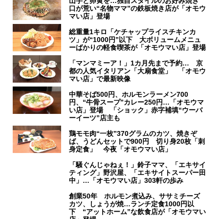
山芋と卵黄を…独自スタイルのお好み焼き
口が荒い“名物ママ”の鉄板焼き店が「オモウ
マい店」登場
総重量1キロ「ケチャップライスチキンカ
ツ」が“1000円”以下 大ボリュームメニュ
ーばかりの軽食喫茶が「オモウマい店」登場
「マンマミーア！」1カ月先まで予約… 京
都の人気イタリアン「大扇食堂」 「オモウ
マい店」で最新映像
中華そば500円、ホルモンラーメン700
円、“牛骨スープ”カレー250円…「オモウマ
い店」登場 「ショック」赤字補填“ウーバ
ーイーツ”店主も
鶏モモ肉“一枚”370グラムのカツ、焼きぞ
ば、うどんセットで900円 切り身20枚「刺
身定食」 今夜「オモウマい店」
「騒ぐんじゃねぇ！」鈴子ママ、「エキサイ
ティング」野沢屋、「エキサイトスーパー田
中」…「オモウマい店」303軒の歩み
創業50年 ホルモン煮込み、ササミチーズ
カツ、しょうが焼…ランチ定食1000円以
下 “アットホーム”な飲食店が「オモウマい