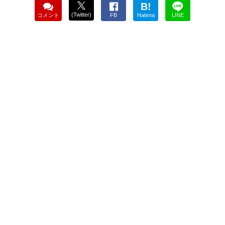
B!
(Twitter)
コメント
FB
Hatena
LINE