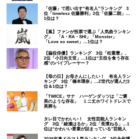
「佐藤」で思い出す“有名人”ランキング 3
位「timelesz 佐藤勝利」2位「佐藤二朗」…
1位は？
【嵐】ファンが投票で選ぶ「人気曲ランキン
グ」 「A・RA・SHI」「Monster」
「Love so sweet」…1位は？
【脇役俳優】ランキング 3位「松重豊」、
2位「小日向文世」…1位は“主役を食う存在
感”のバイプレーヤー？
【母の日】お母さんにしたい！ 有名人ラン
キング 3位「橋本環奈」…Z世代が選んだ2
位＆1位は？
「TWICE」サナ ハーゲンダッツは「ご褒
美のような存在」 ミニ丈ホワイトドレスで
美脚も
タレ目でかわいい！ 女性芸能人ランキン
グ 3位「綾瀬はるか」2位「長濱ねる」…1
位は“かわいい要素が詰まっている”芸能人
2026年春ドラマ人気ランキング 3位永作博