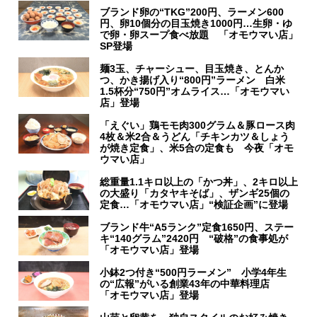
ブランド卵の“TKG”200円、ラーメン600
円、卵10個分の目玉焼き1000円…生卵・ゆ
で卵・卵スープ食べ放題 「オモウマい店」
SP登場
麺3玉、チャーシュー、目玉焼き、とんか
つ、かき揚げ入り“800円”ラーメン 白米
1.5杯分“750円”オムライス…「オモウマい
店」登場
「えぐい」鶏モモ肉300グラム＆豚ロース肉
4枚＆米2合＆うどん「チキンカツ＆しょう
が焼き定食」、米5合の定食も 今夜「オモ
ウマい店」
総重量1.1キロ以上の「かつ丼」、2キロ以上
の大盛り「カタヤキそば」、ザンギ25個の
定食…「オモウマい店」“検証企画”に登場
ブランド牛“A5ランク”定食1650円、ステー
キ“140グラム”2420円 “破格”の食事処が
「オモウマい店」登場
小鉢2つ付き“500円ラーメン” 小学4年生
の“広報”がいる創業43年の中華料理店
「オモウマい店」登場