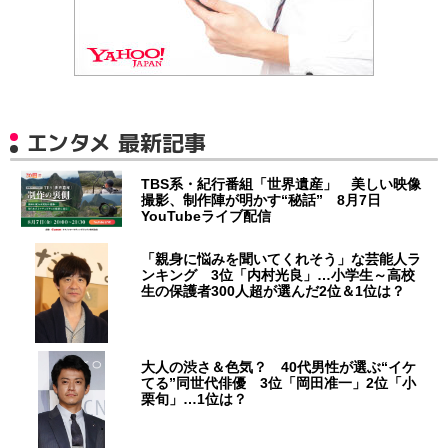
エンタメ 最新記事
TBS系・紀行番組「世界遺産」 美しい映像
撮影、制作陣が明かす“秘話” 8月7日
YouTubeライブ配信
「親身に悩みを聞いてくれそう」な芸能人ラ
ンキング 3位「内村光良」…小学生～高校
生の保護者300人超が選んだ2位＆1位は？
大人の渋さ＆色気？ 40代男性が選ぶ“イケ
てる”同世代俳優 3位「岡田准一」2位「小
栗旬」…1位は？