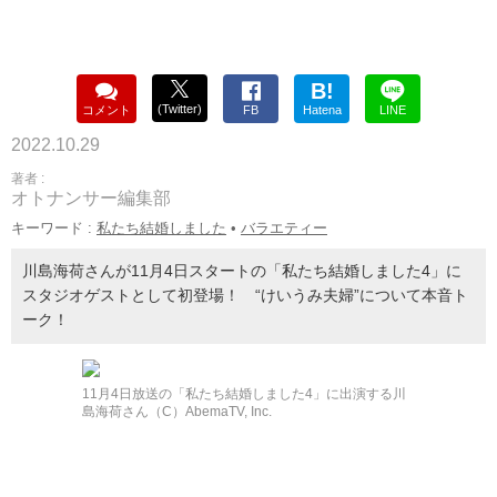
B!
(Twitter)
コメント
FB
Hatena
LINE
2022.10.29
著者 :
オトナンサー編集部
キーワード :
私たち結婚しました
•
バラエティー
川島海荷さんが11月4日スタートの「私たち結婚しました4」に
スタジオゲストとして初登場！ “けいうみ夫婦”について本音ト
ーク！
11月4日放送の「私たち結婚しました4」に出演する川
島海荷さん（C）AbemaTV, Inc.