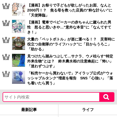
【漫画】お祭りで子どもが欲しがったお面、なんと
2000円！？ 焦る母を救った店員の“粋な計らい”に
「天使降臨」
【漫画】電車でベビーカーの赤ちゃんに蹴られた男
性 怒ると思いきや…“意外な本音”に「なんてすて
き！」
大量の「ペットボトル」が楽に運べる！？ 災害時に
役立つ自衛隊の“ライフハック”に「目からうろこ」
「助かる」
見つけたら踏みつぶして…サクラ、ウメ枯らす“特定
外来生物”とは？ 鈴木農水相の注意喚起に「怖い」
「迷わずつぶす」
「転売ヤーから買わないで」アイラップ公式が“ウォ
ッシャブルタンク”増産を報告 SNS「心強い」「落
ち着いたら買う」
最新記事
ライフ