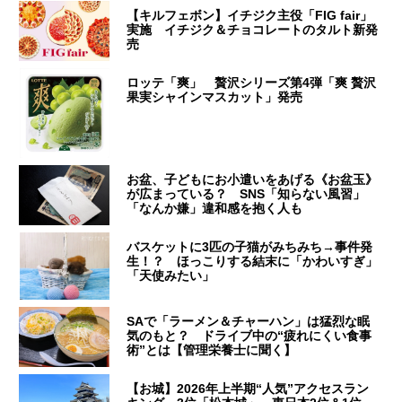
【キルフェボン】イチジク主役「FIG fair」
実施 イチジク＆チョコレートのタルト新発
売
ロッテ「爽」 贅沢シリーズ第4弾「爽 贅沢
果実シャインマスカット」発売
お盆、子どもにお小遣いをあげる《お盆玉》
が広まっている？ SNS「知らない風習」
「なんか嫌」違和感を抱く人も
バスケットに3匹の子猫がみちみち→事件発
生！？ ほっこりする結末に「かわいすぎ」
「天使みたい」
SAで「ラーメン＆チャーハン」は猛烈な眠
気のもと？ ドライブ中の“疲れにくい食事
術”とは【管理栄養士に聞く】
【お城】2026年上半期“人気”アクセスラン