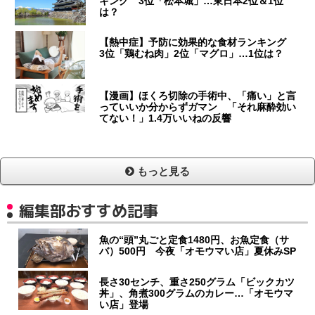
キング 3位「松本城」…東日本2位＆1位
は？
【熱中症】予防に効果的な食材ランキング
3位「鶏むね肉」2位「マグロ」…1位は？
【漫画】ほくろ切除の手術中、「痛い」と言
っていいか分からずガマン 「それ麻酔効い
てない！」1.4万いいねの反響
もっと見る
編集部おすすめ記事
魚の“頭”丸ごと定食1480円、お魚定食（サ
バ）500円 今夜「オモウマい店」夏休みSP
長さ30センチ、重さ250グラム「ビックカツ
丼」、角煮300グラムのカレー…「オモウマ
い店」登場