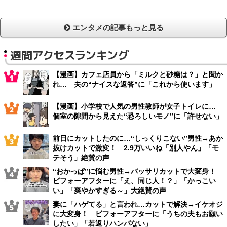
エンタメの記事もっと見る
週間アクセスランキング
【漫画】カフェ店員から「ミルクと砂糖は？」と聞か
れ… 夫の“ナイスな返答”に「これから使います」
【漫画】小学校で人気の男性教師が女子トイレに…
個室の隙間から見えた“恐ろしいモノ”に「許せない」
前日にカットしたのに…“しっくりこない”男性→あか
抜けカットで激変！ 2.9万いいね「別人やん」「モ
テそう」絶賛の声
“おかっぱ”に悩む男性→バッサリカットで大変身！
ビフォーアフターに「え、同じ人！？」「かっこい
い」「爽やかすぎる～」大絶賛の声
妻に「ハゲてる」と言われ…カットで解決→イケオジ
に大変身！ ビフォーアフターに「うちの夫もお願い
したい」「若返りハンパない」