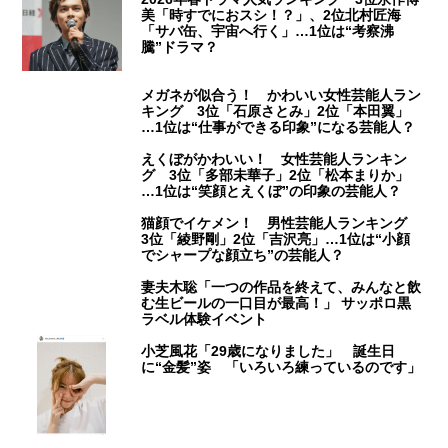
美「時すでにおスシ！？」、2位北村匠海
「サバ缶、宇宙へ行く」…1位は“考察沸
騰”ドラマ？
メガネが似合う！ かわいい女性芸能人ラン
キング 3位「石原さとみ」2位「本田翼」
…1位は“仕事ができる印象”になる芸能人？
えくぼがかわいい！ 女性芸能人ランキン
グ 3位「多部未華子」2位「松本まりか」
…1位は“笑顔とえくぼ”の印象の芸能人？
猫顔でイケメン！ 男性芸能人ランキング
3位「綾野剛」2位「吉沢亮」…1位は“小顔
でシャープな顔立ち”の芸能人？
妻夫木聡「一つの作品を終えて、みんなと飲
む生ビールの一口目が最高！」 サッポロ黒
ラベル体験イベント
小芝風花「29歳になりました」 誕生日
に“金髪”姿 「いろいろ練っているのです」