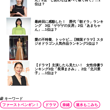
位は？
最終回に感動した！ 歴代「朝ドラ」ランキ
ング 3位「ゲゲゲの女房」2位「あまちゃ
ん」…1位は？
愛の不時着、トッケビ…【韓国ドラマ】スタ
ジオドラゴン人気作品ランキング1位は？
【ドラマ】主演したら見たい！ 女性俳優ラ
ンキング3位「長澤まさみ」、2位「北川景
子」…1位は？
キーワード
ファーストペンギン！
ドラマ
奈緒
速水もこみち