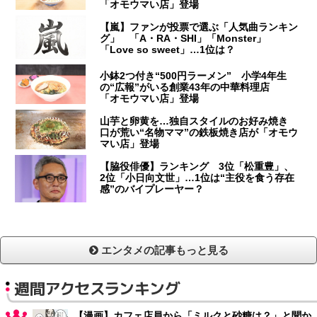
「オモウマい店」登場
【嵐】ファンが投票で選ぶ「人気曲ランキン
グ」 「A・RA・SHI」「Monster」
「Love so sweet」…1位は？
小鉢2つ付き“500円ラーメン” 小学4年生
の“広報”がいる創業43年の中華料理店
「オモウマい店」登場
山芋と卵黄を…独自スタイルのお好み焼き
口が荒い“名物ママ”の鉄板焼き店が「オモウ
マい店」登場
【脇役俳優】ランキング 3位「松重豊」、
2位「小日向文世」…1位は“主役を食う存在
感”のバイプレーヤー？
エンタメの記事もっと見る
週間アクセスランキング
【漫画】カフェ店員から「ミルクと砂糖は？」と聞か