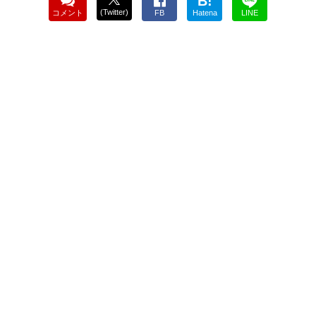
B!
(Twitter)
コメント
FB
Hatena
LINE