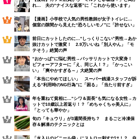
れ… 夫の“ナイスな返答”に「これから使います」
【漫画】小学校で人気の男性教師が女子トイレに…
個室の隙間から見えた“恐ろしいモノ”に「許せない」
前日にカットしたのに…“しっくりこない”男性→あか
抜けカットで激変！ 2.9万いいね「別人やん」「モ
テそう」絶賛の声
“おかっぱ”に悩む男性→バッサリカットで大変身！
ビフォーアフターに「え、同じ人！？」「かっこい
い」「爽やかすぎる～」大絶賛の声
「本当にやめてほしい」 スーパー銭湯スタッフが訴
える“利用時のNG行為”に「困る」「当たり前すぎ」
年を重ねて貧相に…“シワ＆面長”も気になる女性→カ
ットで10歳以上若返り！？「めちゃくちゃ美人に」
「とっても華やか」
旬の「キュウリ」が3週間長持ち？ まるごと冷凍保
存＆解凍のテクニックとは
「水入りのビニール袋」にストロー刺すだけ！？ 自