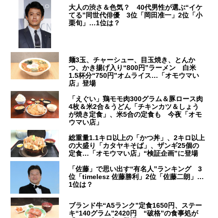
大人の渋さ＆色気？ 40代男性が選ぶ“イケ
てる”同世代俳優 3位「岡田准一」2位「小
栗旬」…1位は？
麺3玉、チャーシュー、目玉焼き、とんか
つ、かき揚げ入り“800円”ラーメン 白米
1.5杯分“750円”オムライス…「オモウマい
店」登場
「えぐい」鶏モモ肉300グラム＆豚ロース肉
4枚＆米2合＆うどん「チキンカツ＆しょう
が焼き定食」、米5合の定食も 今夜「オモ
ウマい店」
総重量1.1キロ以上の「かつ丼」、2キロ以上
の大盛り「カタヤキそば」、ザンギ25個の
定食…「オモウマい店」“検証企画”に登場
「佐藤」で思い出す“有名人”ランキング 3
位「timelesz 佐藤勝利」2位「佐藤二朗」…
1位は？
ブランド牛“A5ランク”定食1650円、ステー
キ“140グラム”2420円 “破格”の食事処が