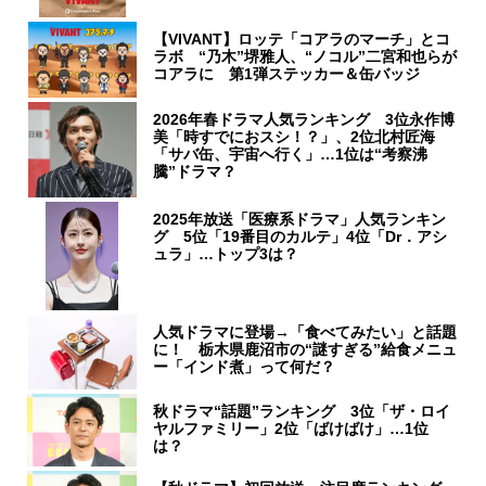
【VIVANT】ロッテ「コアラのマーチ」とコ
ラボ “乃木”堺雅人、“ノコル”二宮和也らが
コアラに 第1弾ステッカー＆缶バッジ
2026年春ドラマ人気ランキング 3位永作博
美「時すでにおスシ！？」、2位北村匠海
「サバ缶、宇宙へ行く」…1位は“考察沸
騰”ドラマ？
2025年放送「医療系ドラマ」人気ランキン
グ 5位「19番目のカルテ」4位「Dr．アシ
ュラ」…トップ3は？
人気ドラマに登場→「食べてみたい」と話題
に！ 栃木県鹿沼市の“謎すぎる”給食メニュ
ー「インド煮」って何だ？
秋ドラマ“話題”ランキング 3位「ザ・ロイ
ヤルファミリー」2位「ばけばけ」…1位
は？