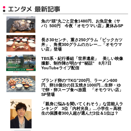
エンタメ 最新記事
魚の“頭”丸ごと定食1480円、お魚定食（サ
バ）500円 今夜「オモウマい店」夏休みSP
長さ30センチ、重さ250グラム「ビックカツ
丼」、角煮300グラムのカレー…「オモウマ
い店」登場
TBS系・紀行番組「世界遺産」 美しい映像
撮影、制作陣が明かす“秘話” 8月7日
YouTubeライブ配信
ブランド卵の“TKG”200円、ラーメン600
円、卵10個分の目玉焼き1000円…生卵・ゆ
で卵・卵スープ食べ放題 「オモウマい店」
SP登場
「親身に悩みを聞いてくれそう」な芸能人ラ
ンキング 3位「内村光良」…小学生～高校
生の保護者300人超が選んだ2位＆1位は？