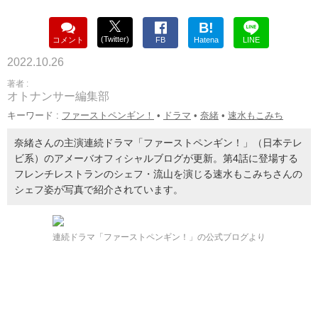
B!
(Twitter)
コメント
FB
Hatena
LINE
2022.10.26
著者 :
オトナンサー編集部
キーワード :
ファーストペンギン！
•
ドラマ
•
奈緒
•
速水もこみち
奈緒さんの主演連続ドラマ「ファーストペンギン！」（日本テレ
ビ系）のアメーバオフィシャルブログが更新。第4話に登場する
フレンチレストランのシェフ・流山を演じる速水もこみちさんの
シェフ姿が写真で紹介されています。
連続ドラマ「ファーストペンギン！」の公式ブログより