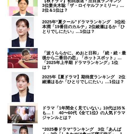
【秋ドラマ】初回放送・注目度ランキング
3位妻夫木聡「ザ・ロイヤルファミリー」…
2位＆1位は？
2025年“夏クール”ドラマランキング 3位松
本潤「19番目のカルテ」2位綾瀬はるか「ひ
とりでしにたい」…1位は？
「波うららかに、めおと日和」「続・続・最
後から二番目の恋」「ホットスポット」…
「2025年上半期 ドラマランキング」1位
は？
2025年【夏ドラマ】期待度ランキング 2位
綾瀬はるか「ひとりでしにたい」…1位は？
ドラマ「1年間全く見ていない」10代は35％
も…！ 40〜60代《全て1位》の人気ドラマ
ジャンルとは？
“2025春ドラマ”ランキング 3位「あんぱ
ん」2位「しあわせは食べて寝て待て」…1