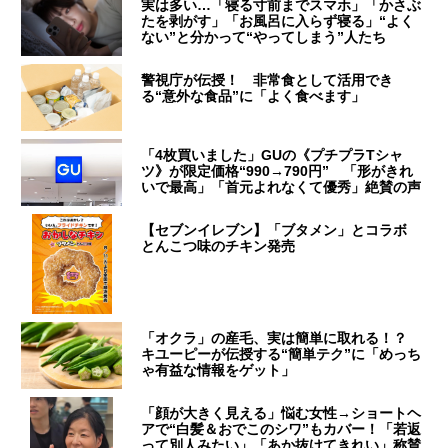
実は多い…「寝る寸前までスマホ」「かさぶ
たを剥がす」「お風呂に入らず寝る」“よく
ない”と分かって“やってしまう”人たち
警視庁が伝授！ 非常食として活用でき
る“意外な食品”に「よく食べます」
「4枚買いました」GUの《プチプラTシャ
ツ》が限定価格“990→790円” 「形がきれ
いで最高」「首元よれなくて優秀」絶賛の声
【セブンイレブン】「ブタメン」とコラボ
とんこつ味のチキン発売
「オクラ」の産毛、実は簡単に取れる！？
キユーピーが伝授する“簡単テク”に「めっち
ゃ有益な情報をゲット」
「顔が大きく見える」悩む女性→ショートヘ
アで“白髪＆おでこのシワ”もカバー！「若返
って別人みたい」「あか抜けてきれい」称賛