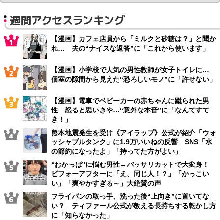
週間アクセスランキング
【漫画】カフェ店員から「ミルクと砂糖は？」と聞か
れ… 夫の“ナイスな返答”に「これから使います」
【漫画】小学校で人気の男性教師が女子トイレに…
個室の隙間から見えた“恐ろしいモノ”に「許せない」
【漫画】電車でベビーカーの赤ちゃんに蹴られた男
性 怒ると思いきや…“意外な本音”に「なんてすて
き！」
熊本地震発生を受け《アイラップ》公式が紹介「ウォ
ッシャブルタンク」に1.9万いいねの反響 SNS「水
の節約になったよ」「持ってた方がよい」
“おかっぱ”に悩む男性→バッサリカットで大変身！
ビフォーアフターに「え、同じ人！？」「かっこい
い」「爽やかすぎる～」大絶賛の声
フライパンの取っ手、洗った後“上向き”に置いてな
い？ ティファール公式が教える長持ちする乾かし方
に「知らなかった」