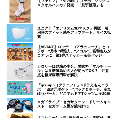
【ファミマ】「VIVANT」コラボ ソックス
＆タオルハンカチ発売 「別班饅頭」も
ユニクロ「エアリズム3Dマスク」再販 着
用時のフィット感をアップデート、サイズ拡
充
【VIVANT】ロッテ「コアラのマーチ」とコ
ラボ “乃木”堺雅人、“ノコル”二宮和也らが
コアラに 第1弾ステッカー＆缶バッジ
カロリーは砂糖の半分…甘味料「マルチトー
ル」は血糖値高めの人が使ってOK？ 注意
点を糖尿病専門医が解説
「graniph（グラニフ）」×ドラえもんコラ
ボ “四次元ポケット”バッグ＆ポーチ、空気
ほうパーカ、どこでもドアTシャツ…全20種
メガドライブ・セガサターン・ドリームキャ
スト セガゲーム機が腕時計に
【スシロー】人気“家系ラーメン”店監修「豚