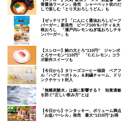
骨醤油ラーメン」発売 シャーベット状のだ
しで楽しむ「とり天おろしうどん」も
【ゼッテリア】「にんにく醤油おろしビーフ
バーガー」新発売 ビーフ100％パティ＆大
根おろし 「瀬戸内レモンねぎ塩おろしチキ
ンバーガー」も
【スシロー】鮪の大とろ“110円” ジャンボ
とろサーモン“110円” 「C.C.レモン」コラ
ボ新作スイーツも
【今日から】タリーズコーヒー福袋 ベアフ
ル「ハグミーボトル」＆刺繍チャーム、ドリ
ンクチケット封入
「無糖炭酸水」は歯に影響する？ 知覚過敏
を防ぐ“正しい飲み方”とは
【今日から】ケンタッキー、ボリューム満点
「お盆バーレル」発売 最大“1210円”お得