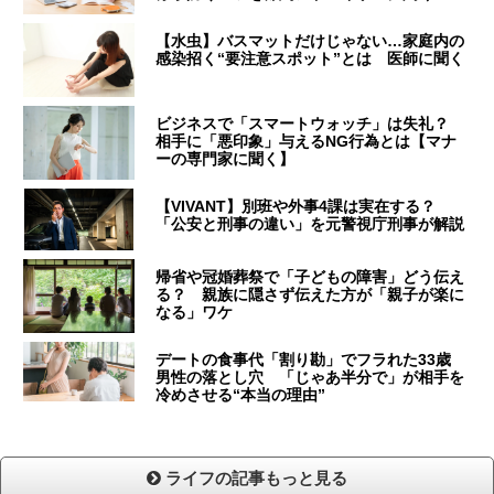
【水虫】バスマットだけじゃない…家庭内の
感染招く“要注意スポット”とは 医師に聞く
ビジネスで「スマートウォッチ」は失礼？
相手に「悪印象」与えるNG行為とは【マナ
ーの専門家に聞く】
【VIVANT】別班や外事4課は実在する？
「公安と刑事の違い」を元警視庁刑事が解説
帰省や冠婚葬祭で「子どもの障害」どう伝え
る？ 親族に隠さず伝えた方が「親子が楽に
なる」ワケ
デートの食事代「割り勘」でフラれた33歳
男性の落とし穴 「じゃあ半分で」が相手を
冷めさせる“本当の理由”
ライフの記事もっと見る