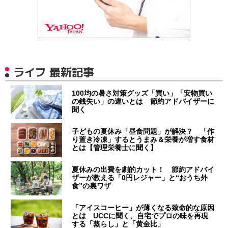
ライフ 最新記事
100均の暑さ対策グッズ「買い」「安物買い
の銭失い」の違いとは 節約アドバイザーに
聞く
子どもの夏休み「昼食問題」が解決？ 「作
り置き冷凍」するとうまみ＆栄養が増す食材
とは【管理栄養士に聞く】
夏休みの出費を劇的カット！ 節約アドバイ
ザーが教える「0円レジャー」と“おうち外
食”の裏ワザ
「アイスコーヒー」が薄くなる致命的な原因
とは UCCに聞く、自宅でプロの味を再現
する「蒸らし」と「黄金比」