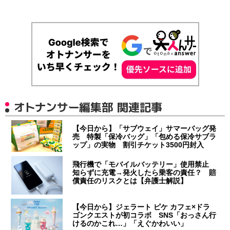
オトナンサー編集部 関連記事
【今日から】「サブウェイ」サマーバッグ発
売 特製「保冷バッグ」「包める保冷サブラ
ップ」の実物 割引チケット3500円封入
飛行機で「モバイルバッテリー」使用禁止
知らずに充電→発火したら乗客の責任？ 賠
償責任のリスクとは【弁護士解説】
【今日から】ジェラート ピケ カフェ×ドラ
ゴンクエストが初コラボ SNS「おっさん行
けるのかこれ…」「えぐかわいい」