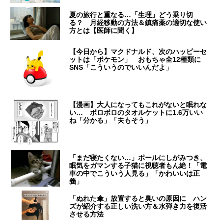
夏の旅行と重なる…「生理」どう乗り切
る？ 月経移動の方法＆鎮痛薬の適切な使い
方とは【医師に聞く】
【今日から】マクドナルド、次のハッピーセ
ットは「ポケモン」 おもちゃ全12種類に
SNS「こういうのでいいんだよ」
【漫画】大人になってもこれがないと眠れな
い… ボロボロのタオルケットに1.6万いい
ね「分かる」「夫もそう」
「まだ寝たくない…」ポールにしがみつき、
眠気をガマンする子猫に視聴者もん絶！「電
車の中でこういう人見る」「かわいいは正
義」
「ぬれた傘」放置すると臭いの原因に ハン
ズが紹介する正しい洗い方＆水弾き力を復活
させる方法