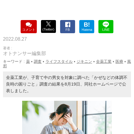
B!
(Twitter)
コメント
FB
Hatena
LINE
2022.08.27
著者 :
オトナンサー編集部
キーワード :
薬
•
調査
•
ライフスタイル
•
ジキニン
•
全薬工業
•
医療
•
風
邪
全薬工業が、子育て中の男女を対象に調べた「かぜなどの体調不
良時の困りごと」調査の結果を8月19日、同社ホームページで公
表しました。