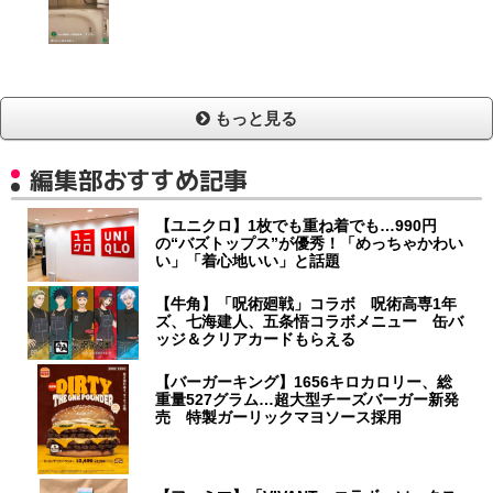
もっと見る
編集部おすすめ記事
【ユニクロ】1枚でも重ね着でも…990円
の“バズトップス”が優秀！「めっちゃかわい
い」「着心地いい」と話題
【牛角】「呪術廻戦」コラボ 呪術高専1年
ズ、七海建人、五条悟コラボメニュー 缶バ
ッジ＆クリアカードもらえる
【バーガーキング】1656キロカロリー、総
重量527グラム…超大型チーズバーガー新発
売 特製ガーリックマヨソース採用