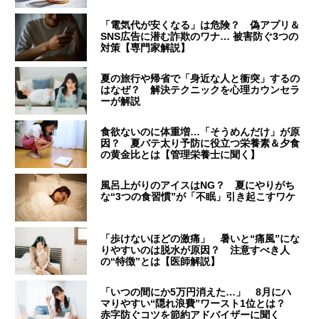
「電気代が安くなる」は危険？ 偽アプリ＆
SNS広告に潜む詐欺のワナ… 被害防ぐ3つの
対策【専門家解説】
夏の旅行や帰省で「身近な人と衝突」するの
はなぜ？ 解決テクニックを心理カウンセラ
ーが解説
食欲ないのに体重増…「そうめんだけ」が原
因？ 夏バテ太り予防に役立つ栄養素＆夕食
の黄金比とは【管理栄養士に聞く】
風呂上がりのアイスはNG？ 夏にやりがち
な“3つの食習慣”が「不眠」引き起こすワケ
「歩けないほどの激痛」 暑いと“痛風”にな
りやすいのは脱水が原因？ 注意すべき人
の“特徴”とは【医師解説】
「いつの間にか5万円消えた…」 8月にハ
マりやすい“隠れ浪費”ワースト1位とは？
赤字防ぐコツを節約アドバイザーに聞く