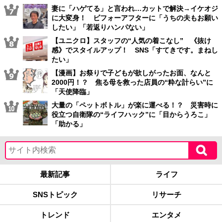
妻に「ハゲてる」と言われ…カットで解決→イケオジ
に大変身！ ビフォーアフターに「うちの夫もお願い
したい」「若返りハンパない」
【ユニクロ】スタッフの“人気の着こなし” 《抜け
感》でスタイルアップ！ SNS「すてきです。まねし
たい」
【漫画】お祭りで子どもが欲しがったお面、なんと
2000円！？ 焦る母を救った店員の“粋な計らい”に
「天使降臨」
大量の「ペットボトル」が楽に運べる！？ 災害時に
役立つ自衛隊の“ライフハック”に「目からうろこ」
「助かる」
最新記事
ライフ
SNSトピック
リサーチ
トレンド
エンタメ