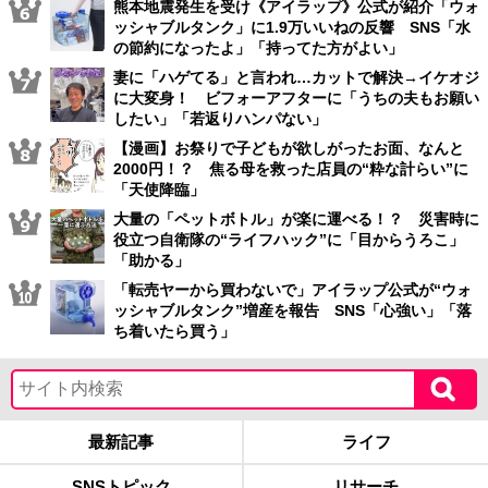
熊本地震発生を受け《アイラップ》公式が紹介「ウォ
ッシャブルタンク」に1.9万いいねの反響 SNS「水
の節約になったよ」「持ってた方がよい」
妻に「ハゲてる」と言われ…カットで解決→イケオジ
に大変身！ ビフォーアフターに「うちの夫もお願い
したい」「若返りハンパない」
【漫画】お祭りで子どもが欲しがったお面、なんと
2000円！？ 焦る母を救った店員の“粋な計らい”に
「天使降臨」
大量の「ペットボトル」が楽に運べる！？ 災害時に
役立つ自衛隊の“ライフハック”に「目からうろこ」
「助かる」
「転売ヤーから買わないで」アイラップ公式が“ウォ
ッシャブルタンク”増産を報告 SNS「心強い」「落
ち着いたら買う」
最新記事
ライフ
SNSトピック
リサーチ