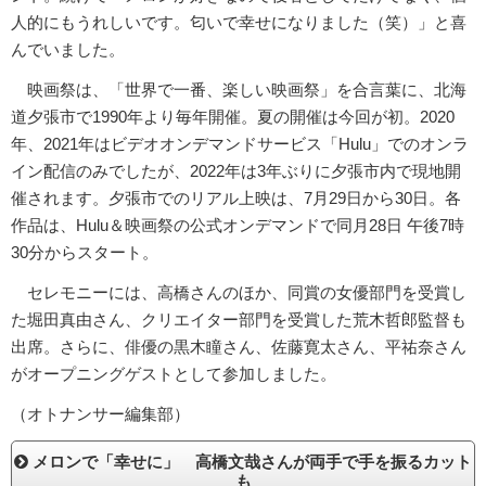
人的にもうれしいです。匂いで幸せになりました（笑）」と喜
んでいました。
映画祭は、「世界で一番、楽しい映画祭」を合言葉に、北海
道夕張市で1990年より毎年開催。夏の開催は今回が初。2020
年、2021年はビデオオンデマンドサービス「Hulu」でのオンラ
イン配信のみでしたが、2022年は3年ぶりに夕張市内で現地開
催されます。夕張市でのリアル上映は、7月29日から30日。各
作品は、Hulu＆映画祭の公式オンデマンドで同月28日 午後7時
30分からスタート。
セレモニーには、高橋さんのほか、同賞の女優部門を受賞し
た堀田真由さん、クリエイター部門を受賞した荒木哲郎監督も
出席。さらに、俳優の黒木瞳さん、佐藤寛太さん、平祐奈さん
がオープニングゲストとして参加しました。
（オトナンサー編集部）
メロンで「幸せに」 高橋文哉さんが両手で手を振るカット
も