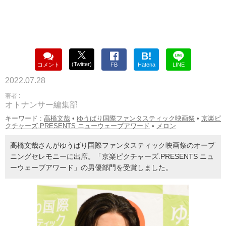
B!
(Twitter)
コメント
FB
Hatena
LINE
2022.07.28
著者 :
オトナンサー編集部
キーワード :
高橋文哉
•
ゆうばり国際ファンタスティック映画祭
•
京楽ピ
クチャーズ.PRESENTS ニューウェーブアワード
•
メロン
高橋文哉さんがゆうばり国際ファンタスティック映画祭のオープ
ニングセレモニーに出席。「京楽ピクチャーズ.PRESENTS ニュ
ーウェーブアワード」の男優部門を受賞しました。