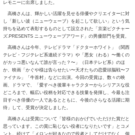
レモニーに出席しました。
高橋さんは、輝かしい活躍を見せる俳優やクリエイターに対
し「新しい波（ニューウェーブ）を起こして欲しい」という気
持ちを込めて表彰するものとして設立された「京楽ピクチャー
ズ.PRESENTS ニューウェーブアワード」の男優部門を受賞。
高橋さんは今年、テレビドラマ「ドクターホワイト」（関西
テレビ・フジテレビ系連続ドラマ）や「悪女（わる）〜働くの
がカッコ悪いなんて誰が言った？〜」（日本テレビ系）のほ
か、映画「かぐや様は告らせたい〜天才たちの恋愛頭脳戦〜フ
ァイナル」「牛首村」などに出演。今回の受賞は、数々の映
画、ドラマで、「愛すべき後輩キャラクターからシリアスな役
どころまで、幅広い役柄を対応できる技量を発揮し、今最も注
目すべき俳優の一人であるとともに、今後のさらなる活躍に期
待」して、受賞が決定しました。
高橋さんは受賞について「皆様のおかげでいただけた賞だと
思っています。この賞に恥じない役者になりたいです」とコメ
ント。続けて「メロンが好きなので役者としてだけでなく、個