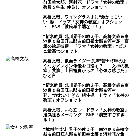
前田拳太郎、河村花 ドラマ「女神の教室」
教員＆学生“仲良し”オフショット
高橋文哉、ワイングラス手に“激かっこい
い”姿 ドラマ「女神の教室」オフショッ
ト SNS「彼氏感半端ない！」
“新米教員”北川景子の教え子、高橋文哉＆南
沙良＆前田旺志郎＆前田拳太郎＆河村花 直
筆の絵馬披露 ドラマ「女神の教室」“ビジ
ュ最高”5ショット
高橋文哉、仮面ライダー‘先輩’菅田将暉のよ
うなカメレオン俳優を目指す？ 「女神の教
室」共演、山田裕貴からの「心強さ感じた」
ひと言
“新米教員”北川景子の教え子、高橋文哉＆南
沙良＆前田旺志郎＆前田拳太郎＆河村
花、“かわいすぎる”組体操 ドラマ「女神の
教室」オフショット
高橋文哉、いら立つ ドラマ「女神の教室」
鬼気迫るメーキング SNS「演技すごすぎ
る！」
“裁判官”北川景子の教え子、南沙良＆高橋文
哉＆前田旺志郎＆前田拳太郎＆河村花が集