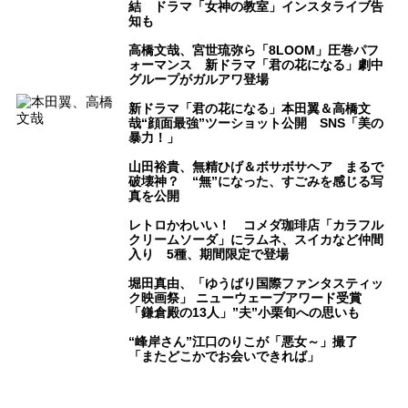
結 ドラマ「女神の教室」インスタライブ告
知も
高橋文哉、宮世琉弥ら「8LOOM」圧巻パフ
ォーマンス 新ドラマ「君の花になる」劇中
グループがガルアワ登場
新ドラマ「君の花になる」本田翼＆高橋文
哉“顔面最強”ツーショット公開 SNS「美の
暴力！」
山田裕貴、無精ひげ＆ボサボサヘア まるで
破壊神？ “無”になった、すごみを感じる写
真を公開
レトロかわいい！ コメダ珈琲店「カラフル
クリームソーダ」にラムネ、スイカなど仲間
入り 5種、期間限定で登場
堀田真由、「ゆうばり国際ファンタスティッ
ク映画祭」 ニューウェーブアワード受賞
「鎌倉殿の13人」”夫”小栗旬への思いも
“峰岸さん”江口のりこが「悪女～」撮了
「またどこかでお会いできれば」