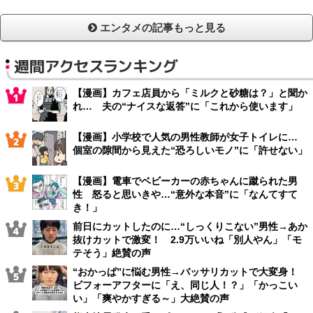
エンタメの記事もっと見る
週間アクセスランキング
【漫画】カフェ店員から「ミルクと砂糖は？」と聞か
れ… 夫の“ナイスな返答”に「これから使います」
【漫画】小学校で人気の男性教師が女子トイレに…
個室の隙間から見えた“恐ろしいモノ”に「許せない」
【漫画】電車でベビーカーの赤ちゃんに蹴られた男
性 怒ると思いきや…“意外な本音”に「なんてすて
き！」
前日にカットしたのに…“しっくりこない”男性→あか
抜けカットで激変！ 2.9万いいね「別人やん」「モ
テそう」絶賛の声
“おかっぱ”に悩む男性→バッサリカットで大変身！
ビフォーアフターに「え、同じ人！？」「かっこい
い」「爽やかすぎる～」大絶賛の声