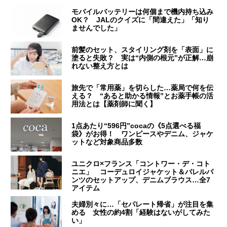
モバイルバッテリーは何個まで機内持ち込み
OK？ JALのクイズに「間違えた」「知り
ませんでした」
前髪のセット、スタイリング剤を「表面」に
塗ると失敗？ 実は“内側の根元”が正解…崩
れない整え方とは
旅先で「常用薬」を切らした…薬局で何を伝
える？ “あると助かる情報”とお薬手帳の活
用法とは【薬剤師に聞く】
1点あたり“596円”cocaの《5点選べる福
袋》がお得！ ワンピースやデニム、ジャケ
ットなど対象商品多数
ユニクロ×フランス「コントワー・デ・コト
ニエ」 コーデュロイジャケット＆バレルパ
ンツのセットアップ、デニムブラウス…全7
アイテム
夫婦別々に…「セパレート帰省」が注目を集
める 女性の約4割「経験はないがしてみた
い」