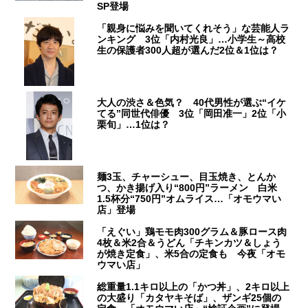
SP登場
「親身に悩みを聞いてくれそう」な芸能人ラ
ンキング 3位「内村光良」…小学生～高校
生の保護者300人超が選んだ2位＆1位は？
大人の渋さ＆色気？ 40代男性が選ぶ“イケ
てる”同世代俳優 3位「岡田准一」2位「小
栗旬」…1位は？
麺3玉、チャーシュー、目玉焼き、とんか
つ、かき揚げ入り“800円”ラーメン 白米
1.5杯分“750円”オムライス…「オモウマい
店」登場
「えぐい」鶏モモ肉300グラム＆豚ロース肉
4枚＆米2合＆うどん「チキンカツ＆しょう
が焼き定食」、米5合の定食も 今夜「オモ
ウマい店」
総重量1.1キロ以上の「かつ丼」、2キロ以上
の大盛り「カタヤキそば」、ザンギ25個の