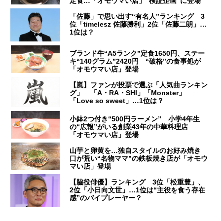
定食…「オモウマい店」“検証企画”に登場
「佐藤」で思い出す“有名人”ランキング 3
位「timelesz 佐藤勝利」2位「佐藤二朗」…
1位は？
ブランド牛“A5ランク”定食1650円、ステー
キ“140グラム”2420円 “破格”の食事処が
「オモウマい店」登場
【嵐】ファンが投票で選ぶ「人気曲ランキン
グ」 「A・RA・SHI」「Monster」
「Love so sweet」…1位は？
小鉢2つ付き“500円ラーメン” 小学4年生
の“広報”がいる創業43年の中華料理店
「オモウマい店」登場
山芋と卵黄を…独自スタイルのお好み焼き
口が荒い“名物ママ”の鉄板焼き店が「オモウ
マい店」登場
【脇役俳優】ランキング 3位「松重豊」、
2位「小日向文世」…1位は“主役を食う存在
感”のバイプレーヤー？