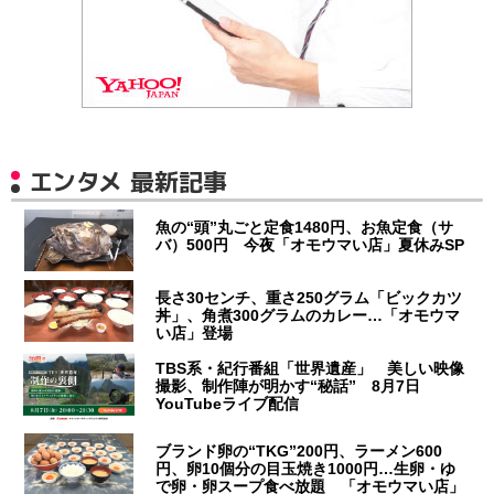
エンタメ 最新記事
魚の“頭”丸ごと定食1480円、お魚定食（サ
バ）500円 今夜「オモウマい店」夏休みSP
長さ30センチ、重さ250グラム「ビックカツ
丼」、角煮300グラムのカレー…「オモウマ
い店」登場
TBS系・紀行番組「世界遺産」 美しい映像
撮影、制作陣が明かす“秘話” 8月7日
YouTubeライブ配信
ブランド卵の“TKG”200円、ラーメン600
円、卵10個分の目玉焼き1000円…生卵・ゆ
で卵・卵スープ食べ放題 「オモウマい店」