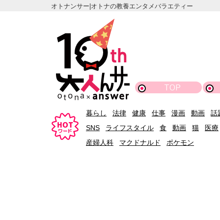
オトナンサー|オトナの教養エンタメバラエティー
TOP
暮らし
法律
健康
仕事
漫画
動画
話
SNS
ライフスタイル
食
動画
猫
医療
産婦人科
マクドナルド
ポケモン