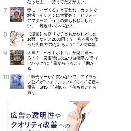
なったよ」「持ってた方がよい」
妻に「ハゲてる」と言われ…カットで
解決→イケオジに大変身！ ビフォー
アフターに「うちの夫もお願いした
い」「若返りハンパない」
【漫画】お祭りで子どもが欲しがった
お面、なんと2000円！？ 焦る母を救
った店員の“粋な計らい”に「天使降臨」
大量の「ペットボトル」が楽に運べ
る！？ 災害時に役立つ自衛隊の“ライ
フハック”に「目からうろこ」「助か
る」
「転売ヤーから買わないで」アイラッ
プ公式が“ウォッシャブルタンク”増産を
報告 SNS「心強い」「落ち着いたら
買う」