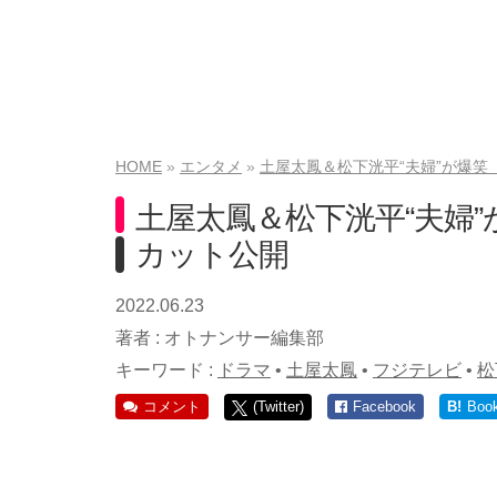
HOME
エンタメ
土屋太鳳＆松下洸平“夫婦”が爆笑
土屋太鳳＆松下洸平“夫婦
カット公開
2022.06.23
著者 :
オトナンサー編集部
キーワード :
ドラマ
•
土屋太鳳
•
フジテレビ
•
松
コメント
(Twitter)
Facebook
B!
Boo