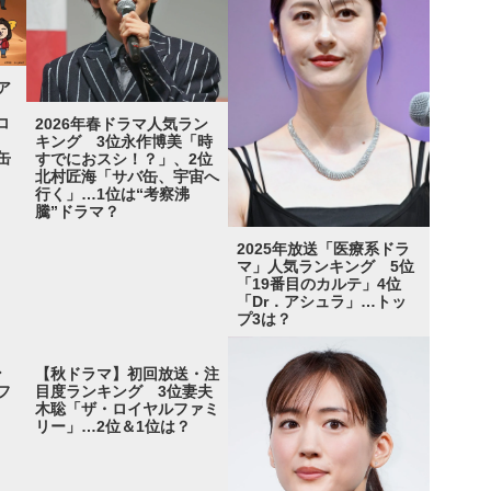
ア
コ
2026年春ドラマ人気ラン
キング 3位永作博美「時
缶
すでにおスシ！？」、2位
北村匠海「サバ缶、宇宙へ
行く」…1位は“考察沸
騰”ドラマ？
2025年放送「医療系ドラ
マ」人気ランキング 5位
「19番目のカルテ」4位
「Dr．アシュラ」…トッ
プ3は？
ン
【秋ドラマ】初回放送・注
フ
目度ランキング 3位妻夫
木聡「ザ・ロイヤルファミ
リー」…2位＆1位は？