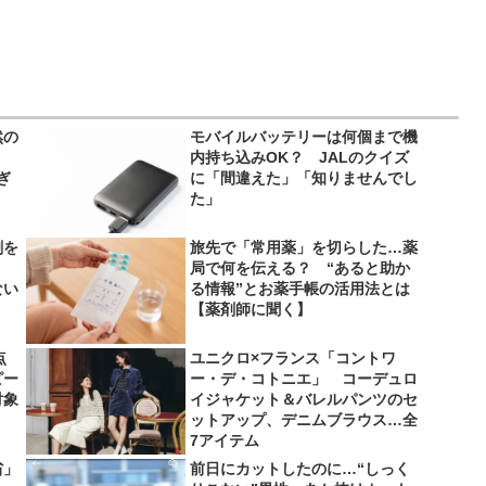
然の
モバイルバッテリーは何個まで機
内持ち込みOK？ JALのクイズ
ぎ
に「間違えた」「知りませんでし
た」
剤を
旅先で「常用薬」を切らした…薬
局で何を伝える？ “あると助か
ない
る情報”とお薬手帳の活用法とは
【薬剤師に聞く】
点
ユニクロ×フランス「コントワ
ピー
ー・デ・コトニエ」 コーデュロ
対象
イジャケット＆バレルパンツのセ
ットアップ、デニムブラウス…全
7アイテム
省」
前日にカットしたのに…“しっく