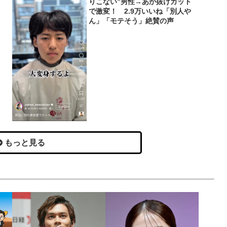
りこない”男性→あか抜けカット
で激変！ 2.9万いいね「別人や
ん」「モテそう」絶賛の声
もっと見る