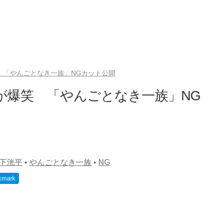
 「やんごとなき一族」NGカット公開
”が爆笑 「やんごとなき一族」NG
下洸平
•
やんごとなき一族
•
NG
kmark