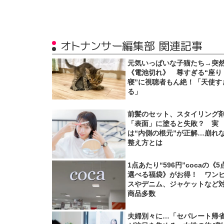
オトナンサー編集部 関連記事
元気いっぱいな子猫たち→突
《電池切れ》 尊すぎる“座り
寝”に視聴者もん絶！「天使す
る」
前髪のセット、スタイリング
「表面」に塗ると失敗？ 実
は“内側の根元”が正解…崩れ
整え方とは
1点あたり“596円”cocaの《5
選べる福袋》がお得！ ワン
スやデニム、ジャケットなど
商品多数
夫婦別々に…「セパレート帰