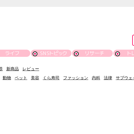
ライフ
SNSトピック
リサーチ
ト
題
新商品
レビュー
動物
ペット
美容
くら寿司
ファッション
内科
法律
サブウェ