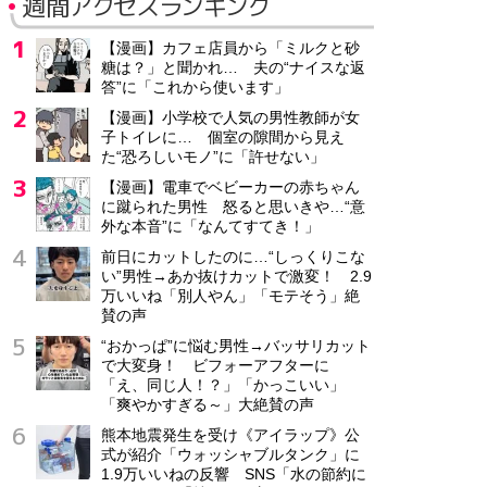
週間アクセスランキング
【漫画】カフェ店員から「ミルクと砂
糖は？」と聞かれ… 夫の“ナイスな返
答”に「これから使います」
【漫画】小学校で人気の男性教師が女
子トイレに… 個室の隙間から見え
た“恐ろしいモノ”に「許せない」
【漫画】電車でベビーカーの赤ちゃん
に蹴られた男性 怒ると思いきや…“意
外な本音”に「なんてすてき！」
前日にカットしたのに…“しっくりこな
い”男性→あか抜けカットで激変！ 2.9
万いいね「別人やん」「モテそう」絶
賛の声
“おかっぱ”に悩む男性→バッサリカット
で大変身！ ビフォーアフターに
「え、同じ人！？」「かっこいい」
「爽やかすぎる～」大絶賛の声
熊本地震発生を受け《アイラップ》公
式が紹介「ウォッシャブルタンク」に
1.9万いいねの反響 SNS「水の節約に