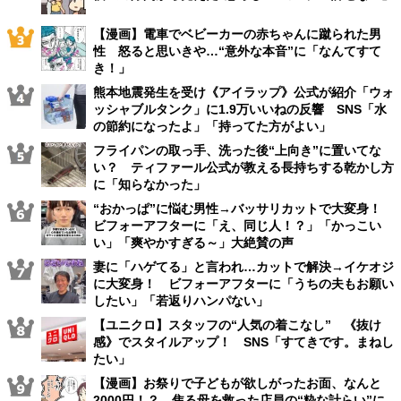
【漫画】電車でベビーカーの赤ちゃんに蹴られた男
性 怒ると思いきや…“意外な本音”に「なんてすて
き！」
熊本地震発生を受け《アイラップ》公式が紹介「ウォ
ッシャブルタンク」に1.9万いいねの反響 SNS「水
の節約になったよ」「持ってた方がよい」
フライパンの取っ手、洗った後“上向き”に置いてな
い？ ティファール公式が教える長持ちする乾かし方
に「知らなかった」
“おかっぱ”に悩む男性→バッサリカットで大変身！
ビフォーアフターに「え、同じ人！？」「かっこい
い」「爽やかすぎる～」大絶賛の声
妻に「ハゲてる」と言われ…カットで解決→イケオジ
に大変身！ ビフォーアフターに「うちの夫もお願い
したい」「若返りハンパない」
【ユニクロ】スタッフの“人気の着こなし” 《抜け
感》でスタイルアップ！ SNS「すてきです。まねし
たい」
【漫画】お祭りで子どもが欲しがったお面、なんと
2000円！？ 焦る母を救った店員の“粋な計らい”に