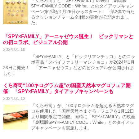
「くら寿司」と「SPY×FAMILY」の映画「劇場版
SPY×FAMILY CODE：White」とのタイアップキャン
ペーン第2弾が1月26日からスタート！ 第2弾で当た
るクッションチャーム全4種の実物が公開されまし
た。
「SPY×FAMILY」アーニャゼウス誕生！ ビックリマンと
の初コラボ、ビジュアル公開
2024.01.18
「SPY×FAMILY」と「ビックリマンチョコ」とのコラ
ボ商品「スパイファミリーマンチョコ」が2024年1月
23日に発売！ 「アーニャゼウス」などのビジュアルが公開されま
した！
くら寿司“100キログラム超”の国産天然本マグロフェア開
催 「SPY×FAMILY」タイアップキャンペーンも
2024.01.12
「くら寿司」が、100キログラムを超える天然本マグ
ロを使用した「国産天然本まぐろ」フェアを1月12日
より期間限定で開催。同時に「SPY×FAMILY」の映画
「劇場版SPY×FAMILY CODE：White」とのタイアッ
プキャンペーンも実施します。