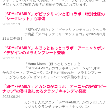
ジャー」が12月26日から発売。アーニャの「よゆうのえみ」や「泣
き顔」など全7種類の表情が和菓子で再現されています。
「SPY×FAMILY」がビックリマンと初コラボ 特別仕様の
「シークレット」も準備
2023.12.19
「SPY×FAMILY」と「ビックリマンチョコ」とのコラ
ボ商品「スパイファミリーマンチョコ」が2024年1月
23日に発売！
「SPY×FAMILY」＆ほっともっとコラボ アーニャ＆ボン
ドデザインのメラミンプレート登場
2023.11.18
「Hotto Motto （ほっともっと）」と
「SPY×FAMILY」のコラボキャンペーンが11月20日
からスタート。アーニャやボンドらが描かれた「メラミンプレー
ト」がもらえるプレゼントキャンペーンが実施されます。
「SPY×FAMILY」とカンロがコラボ アーニャの好物“ピー
ナッツ”の香り楽しめるクランチキャンディ発売
2023.09.24
カンロと人気アニメ「SPY×FAMILY」がコラボしたナ
ッツ入りクランチキャンディ「ナッツボン