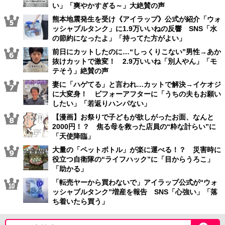
い」「爽やかすぎる～」大絶賛の声
熊本地震発生を受け《アイラップ》公式が紹介「ウォ
ッシャブルタンク」に1.9万いいねの反響 SNS「水
の節約になったよ」「持ってた方がよい」
前日にカットしたのに…“しっくりこない”男性→あか
抜けカットで激変！ 2.9万いいね「別人やん」「モ
テそう」絶賛の声
妻に「ハゲてる」と言われ…カットで解決→イケオジ
に大変身！ ビフォーアフターに「うちの夫もお願い
したい」「若返りハンパない」
【漫画】お祭りで子どもが欲しがったお面、なんと
2000円！？ 焦る母を救った店員の“粋な計らい”に
「天使降臨」
大量の「ペットボトル」が楽に運べる！？ 災害時に
役立つ自衛隊の“ライフハック”に「目からうろこ」
「助かる」
「転売ヤーから買わないで」アイラップ公式が“ウォ
ッシャブルタンク”増産を報告 SNS「心強い」「落
ち着いたら買う」