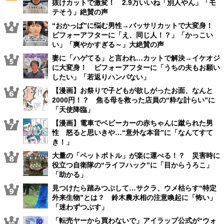
抜けカットで激変！ 2.9万いいね「別人やん」「モ
テそう」絶賛の声
“おかっぱ”に悩む男性→バッサリカットで大変身！
ビフォーアフターに「え、同じ人！？」「かっこい
い」「爽やかすぎる～」大絶賛の声
妻に「ハゲてる」と言われ…カットで解決→イケオジ
に大変身！ ビフォーアフターに「うちの夫もお願い
したい」「若返りハンパない」
【漫画】お祭りで子どもが欲しがったお面、なんと
2000円！？ 焦る母を救った店員の“粋な計らい”に
「天使降臨」
【漫画】電車でベビーカーの赤ちゃんに蹴られた男
性 怒ると思いきや…“意外な本音”に「なんてすて
き！」
大量の「ペットボトル」が楽に運べる！？ 災害時に
役立つ自衛隊の“ライフハック”に「目からうろこ」
「助かる」
見つけたら踏みつぶして…サクラ、ウメ枯らす“特定
外来生物”とは？ 鈴木農水相の注意喚起に「怖い」
「迷わずつぶす」
「転売ヤーから買わないで」アイラップ公式が“ウォ