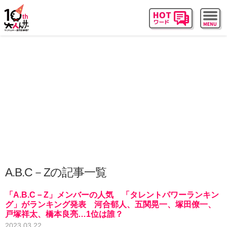
A.B.C－Zの記事一覧
「A.B.C－Z」メンバーの人気 「タレントパワーランキン
グ」がランキング発表 河合郁人、五関晃一、塚田僚一、
戸塚祥太、橋本良亮…1位は誰？
2023.03.22