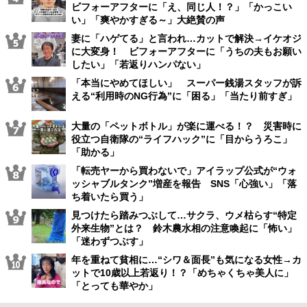
ビフォーアフターに「え、同じ人！？」「かっこい
い」「爽やかすぎる～」大絶賛の声
妻に「ハゲてる」と言われ…カットで解決→イケオジ
に大変身！ ビフォーアフターに「うちの夫もお願い
したい」「若返りハンパない」
「本当にやめてほしい」 スーパー銭湯スタッフが訴
える“利用時のNG行為”に「困る」「当たり前すぎ」
大量の「ペットボトル」が楽に運べる！？ 災害時に
役立つ自衛隊の“ライフハック”に「目からうろこ」
「助かる」
「転売ヤーから買わないで」アイラップ公式が“ウォ
ッシャブルタンク”増産を報告 SNS「心強い」「落
ち着いたら買う」
見つけたら踏みつぶして…サクラ、ウメ枯らす“特定
外来生物”とは？ 鈴木農水相の注意喚起に「怖い」
「迷わずつぶす」
年を重ねて貧相に…“シワ＆面長”も気になる女性→カ
ットで10歳以上若返り！？「めちゃくちゃ美人に」
「とっても華やか」