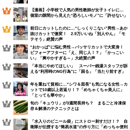
【漫画】小学校で人気の男性教師が女子トイレに…
個室の隙間から見えた“恐ろしいモノ”に「許せない」
前日にカットしたのに…“しっくりこない”男性→あか
抜けカットで激変！ 2.9万いいね「別人やん」「モ
テそう」絶賛の声
“おかっぱ”に悩む男性→バッサリカットで大変身！
ビフォーアフターに「え、同じ人！？」「かっこい
い」「爽やかすぎる～」大絶賛の声
「本当にやめてほしい」 スーパー銭湯スタッフが訴
える“利用時のNG行為”に「困る」「当たり前すぎ」
年を重ねて貧相に…“シワ＆面長”も気になる女性→カ
ットで10歳以上若返り！？「めちゃくちゃ美人に」
「とっても華やか」
旬の「キュウリ」が3週間長持ち？ まるごと冷凍保
存＆解凍のテクニックとは
「水入りのビニール袋」にストロー刺すだけ！？ 自
衛隊が伝授する“簡易水道”の作り方に「めっちゃ便利